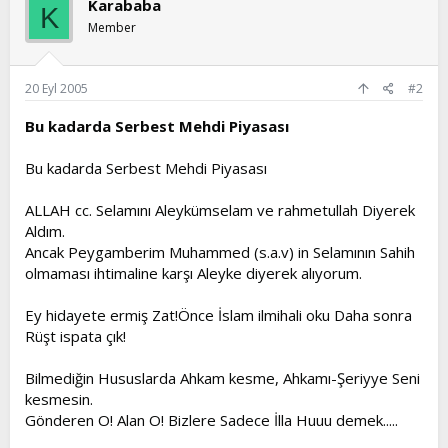
Karababa
K
Member
20 Eyl 2005
#2
Bu kadarda Serbest Mehdi Piyasası
Bu kadarda Serbest Mehdi Piyasası
ALLAH cc. Selamını Aleykümselam ve rahmetullah Diyerek
Aldım.
Ancak Peygamberim Muhammed (s.a.v) in Selamının Sahih
olmaması ihtimaline karşı Aleyke diyerek alıyorum.
Ey hidayete ermiş Zat!Önce İslam ilmihali oku Daha sonra
Rüşt ispata çık!
Bilmediğin Hususlarda Ahkam kesme, Ahkamı-Şeriyye Seni
kesmesin.
Gönderen O! Alan O! Bizlere Sadece İlla Huuu demek.....