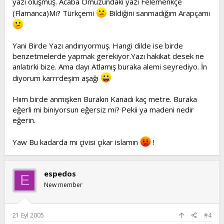
yazı oluşmuş. Acaba Omuzundaki yazı Felemenkçe
(Flamanca)Mı? Türkçemi
Bildiğini sanmadığım Arapçamı
Yani Birde Yazı andırıyormuş. Hangi dilde ise birde
benzetmelerde yapmak gerekiyor.Yazı hakikat desek ne
anlatırki bize. Ama dayı Atlamış buraka alemi seyrediyo. İn
diyorum karrrdeşim aşağı
Hıım birde anmışken Burakın Kanadı kaç metre. Buraka
eğerli mi biniyorsun eğersiz mi? Pekii ya madeni nedir
eğerin.
Yaw Bu kadarda mı çivisi çıkar islamın
!
espedos
E
New member
21 Eyl 2005
#4