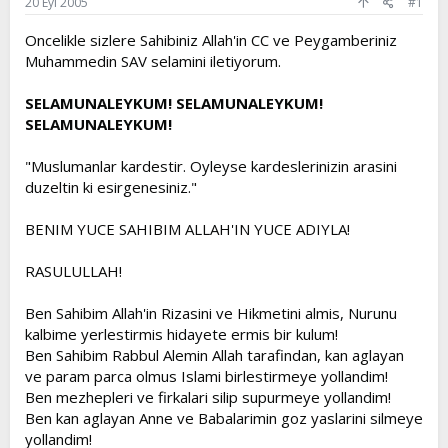
a
ç
20 Eyl 2005
#1
ş
t
l
a
Oncelikle sizlere Sahibiniz Allah'in CC ve Peygamberiniz
a
r
Muhammedin SAV selamini iletiyorum.
t
i
a
h
SELAMUNALEYKUM! SELAMUNALEYKUM!
n
i
SELAMUNALEYKUM!
"Muslumanlar kardestir. Oyleyse kardeslerinizin arasini
duzeltin ki esirgenesiniz."
BENIM YUCE SAHIBIM ALLAH'IN YUCE ADIYLA!
RASULULLAH!
Ben Sahibim Allah'in Rizasini ve Hikmetini almis, Nurunu
kalbime yerlestirmis hidayete ermis bir kulum!
Ben Sahibim Rabbul Alemin Allah tarafindan, kan aglayan
ve param parca olmus Islami birlestirmeye yollandim!
Ben mezhepleri ve firkalari silip supurmeye yollandim!
Ben kan aglayan Anne ve Babalarimin goz yaslarini silmeye
yollandim!