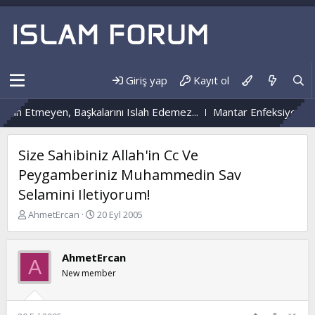
Giriş yap
Kayıt ol
 Etmeyen, Başkalarını Islah Edemez...
Mantar Enfeksiyonu Nedir
Size Sahibiniz Allah'in Cc Ve
Peygamberiniz Muhammedin Sav
Selamini Iletiyorum!
K
B
AhmetErcan
20 Eyl 2005
o
a
n
ş
b
l
AhmetErcan
A
u
a
New member
y
n
u
g
b
ı