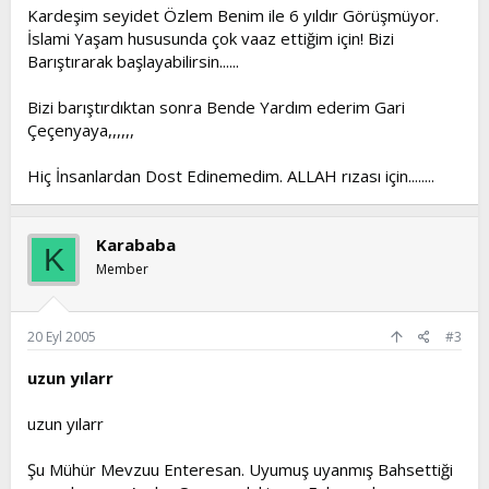
Kardeşim seyidet Özlem Benim ile 6 yıldır Görüşmüyor.
İslami Yaşam hususunda çok vaaz ettiğim için! Bizi
Barıştırarak başlayabilirsin......
Bizi barıştırdıktan sonra Bende Yardım ederim Gari
Çeçenyaya,,,,,,
Hiç İnsanlardan Dost Edinemedim. ALLAH rızası için........
Karababa
K
Member
20 Eyl 2005
#3
uzun yılarr
uzun yılarr
Şu Mühür Mevzuu Enteresan. Uyumuş uyanmış Bahsettiği