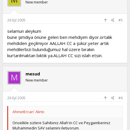
New member
26 Eyl 2005
#5
selamun aleykum
bune şimdiya önüne gelen ben mehdiyim diyor.ortalık
mehdiden geçilmiyor AALLAH CC a şükür.yeter artık
mehdilerbizi bulunduğumuz hal üzere bırakın
kurtarılmaktan bıktık ya.ALLAH CC sizi islah etsin.
mesud
M
New member
26 Eyl 2005
#6
AhmetErcan' Alıntı:
Oncelikle sizlere Sahibiniz Allah'in CC ve Peygamberiniz
Muhammedin SAV selamini iletiyorum.