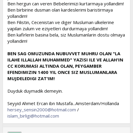
Ben hergun can veren Bebelerimizi kurtarmaya yollandim!
Ben birbirine dusman olan kardeslerimi baristirmaya
yollandim!
Ben Filistin, Cecenistan ve diger Musluman ulkelerine
yapilan zulum ve eziyetleri durdurmaya yollandim!
Ben kafirlerin basina bela, siz Muslumanlarin dostu olmaya
yollandim!
BEN SAG OMUZUNDA NUBUVVET MUHRU OLAN "LA
ILAHE ILLALLAH MUHAMMED" YAZISI ILE VE ALLAH'IN
CC KORUMASI ALTINDA OLAN, PEYGAMBER
EFENDIMIZIN 1400 YIL ONCE SIZ MUSLUMANLARA
MUJDELEDIGI ZAT'IM!
Duyduk duymadik demeyin.
Seyyid Ahmet Ercan ibn Mustafa...Amsterdam/Hollanda
hersey_sensin2000@hotmail.com
/
islam_birligi@hotmail.com