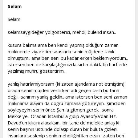
Selam
Selam
selamsaygıdeğer yolgösterici, mehdi, bülend insan..
kusura bakma ama ben kendi yapmış olduğum zaman
makinemle ziyaretim sırasında senin müjdene tanık
olmuştum.. ama ben seni bu kadar erken beklemiyordum..
istersen ben de karşılaştığımızda sırtımdaki latin harflerle
yazılmış mührü göstertirim..
yanlış hatırlamıyorsam (ki zaten ajandama not etmiştim),
orada senin müjden verilirken adı geçen tarih bu tarih
değil.. sanırım yanlış geldin.. ama istersen ben seni zaman
makinama alayım da doğru zamana götüreyim.. şimdiden
söyleyeyim senin önce Şam'a gitmen gerek.. sonra
Mekke'ye.. Oradan İstanbul'a gidip Ayasofya'dan Hz.
Davud'un kılıcını alacaksın.. bir tane de melekle anlaş ki
senin başının üstünde dolaşıp duran bir buluta gizleni
insanlara seslenip senin mehdiliğini ilan etsin.. zaten ben