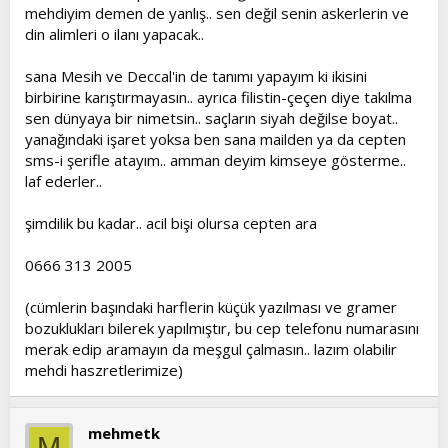
mehdiyim demen de yanlış.. sen değil senin askerlerin ve
din alimleri o ilanı yapacak..
sana Mesih ve Deccal'in de tanımı yapayım ki ikisini
birbirine karıştırmayasın.. ayrıca filistin-çeçen diye takılma
sen dünyaya bir nimetsin.. saçların siyah değilse boyat..
yanağındaki işaret yoksa ben sana mailden ya da cepten
sms-i şerifle atayım.. amman deyim kimseye gösterme..
laf ederler..
şimdilik bu kadar.. acil bişi olursa cepten ara
0666 313 2005
(cümlerin başındaki harflerin küçük yazılması ve gramer
bozuklukları bilerek yapılmıştır, bu cep telefonu numarasını
merak edip aramayın da meşgul çalmasın.. lazım olabilir
mehdi haszretlerimize)
mehmetk
M