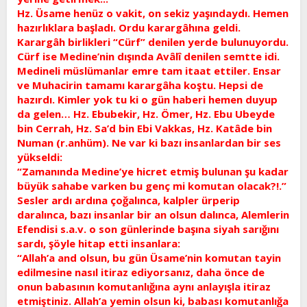
Hz. Üsame henüz o vakit, on sekiz yaşındaydı. Hemen
hazırlıklara başladı. Ordu karargâhına geldi.
Karargâh birlikleri “Cürf” denilen yerde bulunuyordu.
Cürf ise Medine’nin dışında Avâlî denilen semtte idi.
Medineli müslümanlar emre tam itaat ettiler. Ensar
ve Muhacirin tamamı karargâha koştu. Hepsi de
hazırdı. Kimler yok tu ki o gün haberi hemen duyup
da gelen… Hz. Ebubekir, Hz. Ömer, Hz. Ebu Ubeyde
bin Cerrah, Hz. Sa’d bin Ebi Vakkas, Hz. Katâde bin
Numan (r.anhüm). Ne var ki bazı insanlardan bir ses
yükseldi:
“Zamanında Medine’ye hicret etmiş bulunan şu kadar
büyük sahabe varken bu genç mi komutan olacak?!.”
Sesler ardı ardına çoğalınca, kalpler ürperip
daralınca, bazı insanlar bir an olsun dalınca, Alemlerin
Efendisi s.a.v. o son günlerinde başına siyah sarığını
sardı, şöyle hitap etti insanlara:
“Allah’a and olsun, bu gün Üsame’nin komutan tayin
edilmesine nasıl itiraz ediyorsanız, daha önce de
onun babasının komutanlığına aynı anlayışla itiraz
etmiştiniz. Allah’a yemin olsun ki, babası komutanlığa