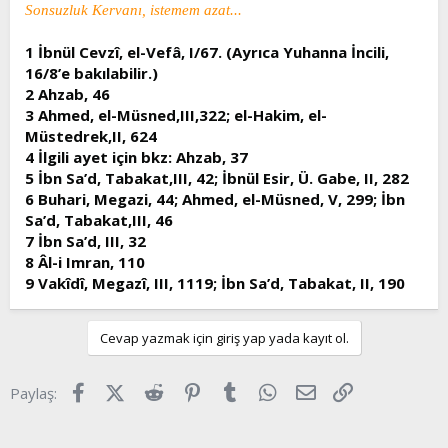
Sonsuzluk Kervanı, istemem azat...
1 İbnül Cevzî, el-Vefâ, I/67. (Ayrıca Yuhanna İncili,
16/8’e bakılabilir.)
2 Ahzab, 46
3 Ahmed, el-Müsned,III,322; el-Hakim, el-
Müstedrek,II, 624
4 İlgili ayet için bkz: Ahzab, 37
5 İbn Sa’d, Tabakat,III, 42; İbnül Esir, Ü. Gabe, II, 282
6 Buhari, Megazi, 44; Ahmed, el-Müsned, V, 299; İbn
Sa’d, Tabakat,III, 46
7 İbn Sa’d, III, 32
8 Âl-i Imran, 110
9 Vakîdî, Megazî, III, 1119; İbn Sa’d, Tabakat, II, 190
Cevap yazmak için giriş yap yada kayıt ol.
Facebook
X (Twitter)
Reddit
Pinterest
Tumblr
WhatsApp
E-posta
Link
Paylaş: