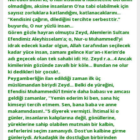
olmadığını, aksine insanların O’na tabi olabilmek için
sayısız zorluklara katlandığını, katlanacaklarını...
“Kendisini çağırın, dilediğini tercihte serbesttir.”
buyurdu, O nur yüzlü insan...
Gören gözle hayran olmuştu Zeyd, Alemlerin Sultanı
Efendimiz Aleyhisselam’a; o, Nur-u Muhammedî’yi
idrak edecek kadar olgun, Allah tarafından seçilecek
kadar yüce insan, zamanı gelince Kur’an-ı Kerim’de
adı geçecek olan tek sahabi idi: Hz. Zeyd r.a...4 Ancak
kimilerinin gözünde zavallı bir köle... Bundan ne olur
ki dedikleri bir çocuk!..
Peygamberliğin ilan edildiği zaman ilk üç
müslümandan biriydi Zeyd... Belki de yüreğini,
Efendisi Muhammedü’l Emin’e daha babası ve amcası
geldiği zamanlar, “Yemin ederim ki ben, sana hiç
kimseyi tercih etmem. Sen, bana baba ve anne
makamındasın!..”5 diyerek vermişti. İhtimal ki o
günler, insanların kalıplarına değil, gönüllerine,
yüreklerine sahip olabilen mutmain bir kalbin,
neferlerini seçim zamanıydı. Dost’un kalbine girme
günleriydi. Arkadaşlık ile dostluğun birbirinden