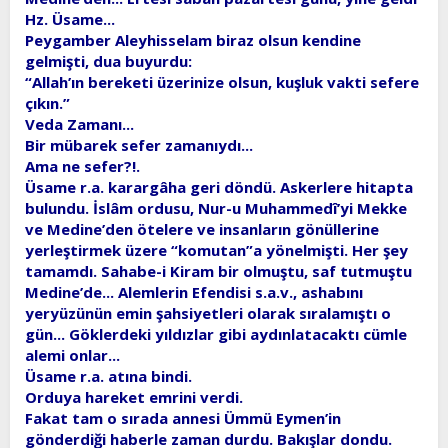
Hz. Üsame...
Peygamber Aleyhisselam biraz olsun kendine
gelmişti, dua buyurdu:
“Allah’ın bereketi üzerinize olsun, kuşluk vakti sefere
çıkın.”
Veda Zamanı...
Bir mübarek sefer zamanıydı...
Ama ne sefer?!.
Üsame r.a. karargâha geri döndü. Askerlere hitapta
bulundu. İslâm ordusu, Nur-u Muhammedî’yi Mekke
ve Medine’den ötelere ve insanların gönüllerine
yerleştirmek üzere “komutan”a yönelmişti. Her şey
tamamdı. Sahabe-i Kiram bir olmuştu, saf tutmuştu
Medine’de... Alemlerin Efendisi s.a.v., ashabını
yeryüzünün emin şahsiyetleri olarak sıralamıştı o
gün... Göklerdeki yıldızlar gibi aydınlatacaktı cümle
alemi onlar...
Üsame r.a. atına bindi.
Orduya hareket emrini verdi.
Fakat tam o sırada annesi Ümmü Eymen’in
gönderdiği haberle zaman durdu. Bakışlar dondu.