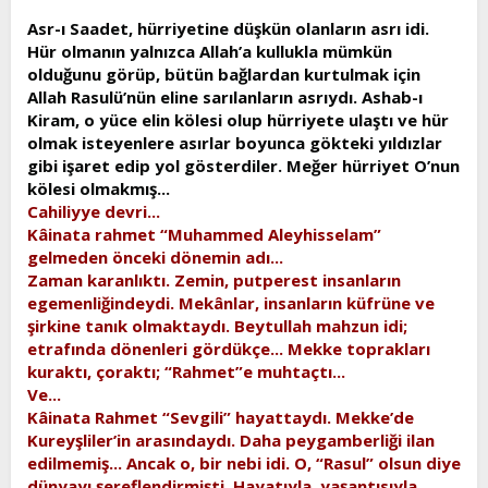
t
i
Asr-ı Saadet, hürriyetine düşkün olanların asrı idi.
a
h
Hür olmanın yalnızca Allah’a kullukla mümkün
n
i
olduğunu görüp, bütün bağlardan kurtulmak için
Allah Rasulü’nün eline sarılanların asrıydı. Ashab-ı
Kiram, o yüce elin kölesi olup hürriyete ulaştı ve hür
olmak isteyenlere asırlar boyunca gökteki yıldızlar
gibi işaret edip yol gösterdiler. Meğer hürriyet O’nun
kölesi olmakmış...
Cahiliyye devri...
Kâinata rahmet “Muhammed Aleyhisselam”
gelmeden önceki dönemin adı...
Zaman karanlıktı. Zemin, putperest insanların
egemenliğindeydi. Mekânlar, insanların küfrüne ve
şirkine tanık olmaktaydı. Beytullah mahzun idi;
etrafında dönenleri gördükçe... Mekke toprakları
kuraktı, çoraktı; “Rahmet”e muhtaçtı...
Ve...
Kâinata Rahmet “Sevgili” hayattaydı. Mekke’de
Kureyşliler’in arasındaydı. Daha peygamberliği ilan
edilmemiş... Ancak o, bir nebi idi. O, “Rasul” olsun diye
dünyayı şereflendirmişti. Hayatıyla, yaşantısıyla,