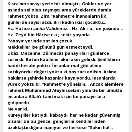
Kisra’nın sarayı yerle bir olmuştu, Gökler ve yer
aslında sel olup taşmıştı ama yüreklerde damla
rahmet yoktu. Zira “Rahmet”e inananların ilk
günlerde sayısı azdı. Biri kadın ikisi çocuktu...
Hz. Hatice r.anha Validemiz... Hz. Ali r.a.; on yaşında...
Hz. Zeyd bin Hârise r.a.; sekiz yaşında...
Panayır yerinde satılan çocuk
Mekkeliler ise gününü gün etmekteydi.
Ukâz, Mecenne, Zülmecâz panayırları günlerce
sürerdi. Bütün kabileler akın akın gelirdi. Şenliklerin
haddi hesabı yoktu. İnsanlar mal gibi alınıp
satılıyordu; değeri yoktu ki baş tacı edilsin. Aslına
bakılırsa şehirde kazanlar kaynıyordu. İnsanlarda
yürek yoktu ki, “Rahmet”e yönelsin... Ancak alemlere
rahmet Muhammed Aleyhisselam yine de bir umutla
insanlara Allah’ı tanıtmak için bu panayırlara
gidiyordu.
Ne var ki...
Kureyşliler katıydı, kabaydı, her ne kadar güvenmiş
olsalar da bu gence, gençlerini kendilerinden
uzaklaştırdığına inanıyor ve herkese “Sakın ha!...