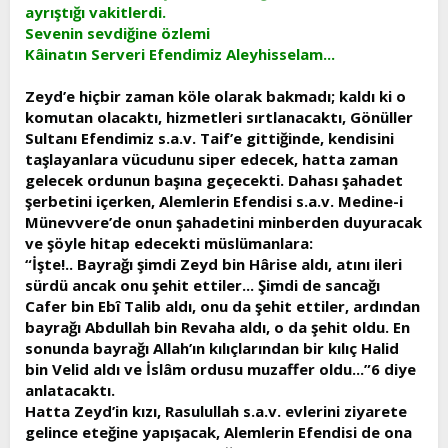
ayrıştığı vakitlerdi.
Sevenin sevdiğine özlemi
Kâinatın Serveri Efendimiz Aleyhisselam...
Zeyd’e hiçbir zaman köle olarak bakmadı; kaldı ki o
komutan olacaktı, hizmetleri sırtlanacaktı, Gönüller
Sultanı Efendimiz s.a.v. Taif’e gittiğinde, kendisini
taşlayanlara vücudunu siper edecek, hatta zaman
gelecek ordunun başına geçecekti. Dahası şahadet
şerbetini içerken, Alemlerin Efendisi s.a.v. Medine-i
Münevvere’de onun şahadetini minberden duyuracak
ve şöyle hitap edecekti müslümanlara:
“İşte!.. Bayrağı şimdi Zeyd bin Hârise aldı, atını ileri
sürdü ancak onu şehit ettiler... Şimdi de sancağı
Cafer bin Ebî Talib aldı, onu da şehit ettiler, ardından
bayrağı Abdullah bin Revaha aldı, o da şehit oldu. En
sonunda bayrağı Allah’ın kılıçlarından bir kılıç Halid
bin Velid aldı ve İslâm ordusu muzaffer oldu...”6 diye
anlatacaktı.
Hatta Zeyd’in kızı, Rasulullah s.a.v. evlerini ziyarete
gelince eteğine yapışacak, Alemlerin Efendisi de ona