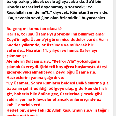
bakıp bakıp yüksek sesle ağlayacaktı da; Sa’d bin
Ubade Hazretleri dayanamayıp soracak; “Ya
Rasulallah sen de mi?!..” diyecek, Kâinatın Serveri de:
“Bu, sevenin sevdiğine olan özlemidir.” buyuracaktı.
Bu genç mi komutan olacak?
Hârise, torunu Üsame’yi görebildi mi bilinmez ama;
Zeyd’in oğlu Üsame’yi gören nice dedeler vardı; Asr-ı
Saadet yıllarında, at üstünde ve mübarek bir
seferde... Hicretin 11. yılıydı ve henüz Safer ayı
çıkmamıştı.
Alemlerin Sultanı s.a.v., “Refîk-i A’lâ” yolculuğuna
çıkmak üzereydi. Şiddetli baş ağrısı başlamıştı. Ateşi
giderek yükselmekteydi. Zeyd oğlu Üsame r.a.
Hazretlerini yanına çağırdı ve:
“Ey Üsame!.. Şam’a Rumların beldesi Belkâ sınırına git,
babanın şehit edildiği bölgeye ulaş, giderken de hızlı
git, haberin bile önüne geç, üzerlerine şimşek gibi
saldır, yanına kılavuzlar al ancak onların içinde az
kal!..” emrini verdi.
Hedef bir, gaye tek idi: Allah Rasulü’nün s.a.v. isteğini
yerine getirmek...