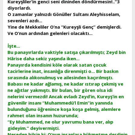
Kureyşliler’in genci seni dininden döndürmesin!..”3
diyorlardı.
O zamanlar yalnızdı Gönüller Sultanı Aleyhisselam,
sevenleri azdı...
Yine de Mekkeliler O’na “Kureyşli Genç” demişlerdi.
Ve O‘nun ardından gelenleri olacaktı...
İşte...
Bu panayırlarda vaktiyle satışa çıkarılmıştı; Zeyd bin
Hârise daha sekiz yaşında iken...
Panayırda kendisini köle olarak satan çocuk
tacirlerine inat, insanlığa direnmişti o... Bir baskın
sırasında alıkonulmuş ve ailesinden kaçırılmıştı.
Babası ne kadar ağlamış, ne kadar ıstırap çekmiş ve
ne ağıtlar yakmıştı. Bir bulan, bir gören olsa idi
nelerini vermezdi! Ancak evladı Zeyd’in, Kureyş’in en
güvenilir insanı “Muhammedü’l Emin”in yanında
bulunduğunu öğrenince koşa koşa gelmiş, alemlere
rahmet olan insanın huzurunda;
“Ey Muhammed, ne olur yavrumu bana ver, alıp
gideyim.” deyivermişti.
Nereden bilsin ki; O’nun insanlara hükmetme derdinin