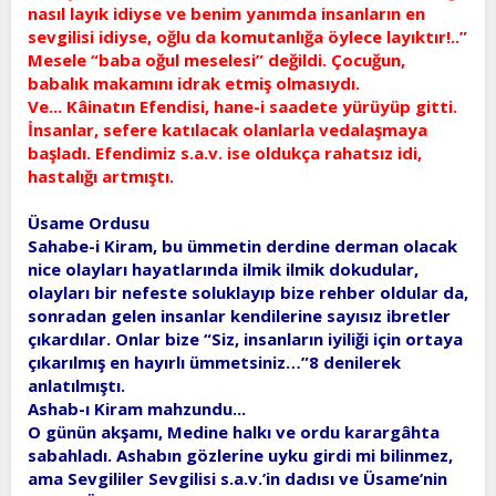
nasıl layık idiyse ve benim yanımda insanların en
sevgilisi idiyse, oğlu da komutanlığa öylece layıktır!..”
Mesele “baba oğul meselesi” değildi. Çocuğun,
babalık makamını idrak etmiş olmasıydı.
Ve... Kâinatın Efendisi, hane-i saadete yürüyüp gitti.
İnsanlar, sefere katılacak olanlarla vedalaşmaya
başladı. Efendimiz s.a.v. ise oldukça rahatsız idi,
hastalığı artmıştı.
Üsame Ordusu
Sahabe-i Kiram, bu ümmetin derdine derman olacak
nice olayları hayatlarında ilmik ilmik dokudular,
olayları bir nefeste soluklayıp bize rehber oldular da,
sonradan gelen insanlar kendilerine sayısız ibretler
çıkardılar. Onlar bize “Siz, insanların iyiliği için ortaya
çıkarılmış en hayırlı ümmetsiniz…”8 denilerek
anlatılmıştı.
Ashab-ı Kiram mahzundu...
O günün akşamı, Medine halkı ve ordu karargâhta
sabahladı. Ashabın gözlerine uyku girdi mi bilinmez,
ama Sevgililer Sevgilisi s.a.v.’in dadısı ve Üsame’nin