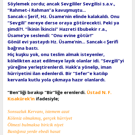
Söylemek zordu; ancak Sevgililer Sevgilisi s.a.v.,
“Rahmet-i Rahman”a kavuşmuştu...
Sancak-ı Şerif, Hz. Üsame’nin elinde kalakaldı. Onu
“Sevgili” nereye derse oraya götürecekti. Peki ya
şimdi?!. “İkinin İkincisi” Hazreti Ebubekir r.a.,
Üsame’ye seslendi: “Onu evine götür!”
Gönül evi yastaydı Hz. Üsame’nin... Sancak-ı Şerifi
bağrına bastı.
Hiç kuşku yok, onu teslim almak isteyenler,
kölelikten azat edilmeye layık olanlar idi. “Sevgili”yi
yüreğine yerleştirenlerdi. Hakk’a yönelip, iman
hürriyetini ilan edenlerdi. Bir “Sefer”e katılıp
kervanla kutlu yola çıkmaya hazır olanlardı.
“Ben”liği bırakıp “Bir”liğe erenlerdi.
Üstad N. F.
Kısakürek’in
ifadesiyle;
Sonsuzluk Kervanı, istemem azat
Köleniz olmakmış, gerçek hürriyet
Ölmezi bulmaksa biricik niyet
Bastığınız yerde ebedi hasat