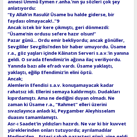
annesi Ümmü Eymen r.anha.’nın şu sözleri çok şey
anlatıyordu:
“Ey Allah’ın Rasulü! Üsame bu halde giderse, bir
faydası olmayacak!..”9
Ancak istek bir kere çıkmıştı, geri dönmezdi:
“Üsame’nin ordusu sefere hazır olsun!”
Pazar günü... Ordu emir bekliyordu; ancak gönüller,
Sevgililer Sevgilisi’nden bir haber umuyordu. Üsame
r.a., göz yaşları içinde Kâinatın Serveri s.a.v.’in yanına
geldi. O sırada Efendimiz’in ağzına ilaç veriliyordu.
Yanında bazı aile efradı vardı. Üsame yaklaştı,
yaklaştı, eğilip Efendimiz’in elini öptü.
Ancak;
Alemlerin Efendisi s.a.v. konuşamayacak kadar
rahatsız idi. Ellerini semaya kaldırmıştı. Dudakları
kıpırdamıştı. Ama ne dediğini duyan olmadı. Ne
zaman ki Üsame r.a., “Rahmet” elleri üzerini
sıvazlayınca anladı ki, Peygamber Aleyhisselam
duasını tamamlamıştı.
Asr-ı Saadet’in yıldızları hazırdı. Ne var ki bir kuvvet
yüreklerinden onları tutuyordu; ayrılamadılar
Medine’den... Ertesi sabah pazartesi günü, yine geldi