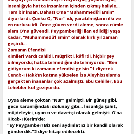
insanlığıyla hatta insanların içinden çıkmış haliyle...
Tam bir insan. Dahası O’na “Muhammedü’l Emin”
diyorlardı. Çünkü O, “Nur” idi, yaratılmışların ilki ve
en nurlusu idi. Önce güven verdi aleme, sonra cümle
alem O’na güvendi. Peygamberliği ilan edildiği yaşa
kadar, “Muhammedü’l Emin” olarak kırk yıl zaman
geçirdi...
Zamanın Efendisi
Kimileri vardı cahildi, müşrikti, kâfirdi, hiçbir şey
bilmiyordu; hatta bilmediğini de bilmiyordu. “Ben
gidiyorum ki zamanın efendisi gelsin.”1 diyerek
Cenab-ı Hakk’ın katına yükselen İsa Aleyhisselam’a
gerçekten inananlar çok azalmıştı. Ebu Cehiller, Ebu
Lehebler kol geziyordu
.
Oysa aleme çoktan “Nur” gelmişti. Bir güneş gibi,
gece karanlığındaki dolunay gibi... İnsanlığa şahit,
müjdeleyici, uyarıcı ve davetçi olarak gelmişti. O’na
Kitab-ı Kerim’de:
“Ey Peygamber! Biz seni aydınlatıcı bir kandil olarak
gönderdik.”2 diye hitap edilecekti.