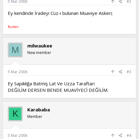
5 Mar 2006
#2
Ey kendinde İradeyi Cüz-i bulunan Muaviye Askeri;
Burdan
milwaukee
M
New member
5 Mar 2006
#3
Ey Sapikliğa Batmiş Lat Ve Uzza Taraftari
DEĞİLİM DERSEN BENDE MUAVİYECİ DEĞİLİM.
Karababa
K
Member
5 Mar 2006
#4