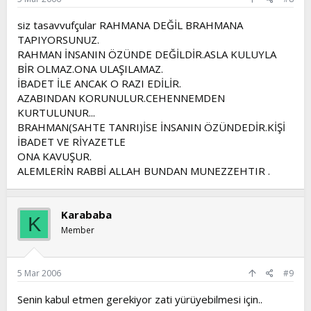
siz tasavvufçular RAHMANA DEĞİL BRAHMANA
TAPIYORSUNUZ.
RAHMAN İNSANIN ÖZÜNDE DEĞİLDİR.ASLA KULUYLA
BİR OLMAZ.ONA ULAŞILAMAZ.
İBADET İLE ANCAK O RAZI EDİLİR.
AZABINDAN KORUNULUR.CEHENNEMDEN
KURTULUNUR...
BRAHMAN(SAHTE TANRI)İSE İNSANIN ÖZÜNDEDİR.KİŞİ
İBADET VE RİYAZETLE
ONA KAVUŞUR.
ALEMLERİN RABBİ ALLAH BUNDAN MUNEZZEHTIR .
Karababa
K
Member
5 Mar 2006
#9
Senin kabul etmen gerekiyor zati yürüyebilmesi için..