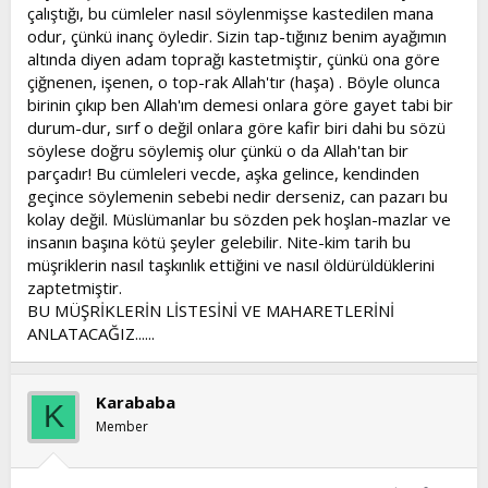
çalıştığı, bu cümleler nasıl söylenmişse kastedilen mana
odur, çünkü inanç öyledir. Sizin tap-tığınız benim ayağımın
altında diyen adam toprağı kastetmiştir, çünkü ona göre
çiğnenen, işenen, o top-rak Allah'tır (haşa) . Böyle olunca
birinin çıkıp ben Allah'ım demesi onlara göre gayet tabi bir
durum-dur, sırf o değil onlara göre kafir biri dahi bu sözü
söylese doğru söylemiş olur çünkü o da Allah'tan bir
parçadır! Bu cümleleri vecde, aşka gelince, kendinden
geçince söylemenin sebebi nedir derseniz, can pazarı bu
kolay değil. Müslümanlar bu sözden pek hoşlan-mazlar ve
insanın başına kötü şeyler gelebilir. Nite-kim tarih bu
müşriklerin nasıl taşkınlık ettiğini ve nasıl öldürüldüklerini
zaptetmiştir.
BU MÜŞRİKLERİN LİSTESİNİ VE MAHARETLERİNİ
ANLATACAĞIZ......
Karababa
K
Member