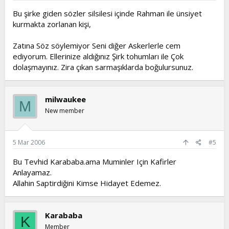
Bu şirke giden sözler silsilesi içinde Rahman ile ünsiyet
kurmakta zorlanan kişi,
Zatına Söz söylemiyor Seni diğer Askerlerle cem
ediyorum. Ellerinize aldığınız Şirk tohumları ile Çok
dolaşmayınız. Zira çıkan sarmaşıklarda boğulursunuz.
milwaukee
M
New member
5 Mar 2006
#5
Bu Tevhid Karababa.ama Muminler Için Kafirler
Anlayamaz.
Allahin Saptirdiğini Kimse Hidayet Edemez.
Karababa
K
Member