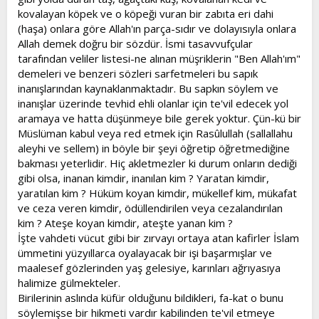
kovalayan köpek ve o köpeği vuran bir zabıta eri dahi
(haşa) onlara göre Allah'ın parça-sıdır ve dolayısıyla onlara
Allah demek doğru bir sözdür. İsmi tasavvufçular
tarafından veliler listesi-ne alınan müşriklerin "Ben Allah'ım"
demeleri ve benzeri sözleri sarfetmeleri bu sapık
inanışlarından kaynaklanmaktadır. Bu sapkın söylem ve
inanışlar üzerinde tevhid ehli olanlar için te'vil edecek yol
aramaya ve hatta düşünmeye bile gerek yoktur. Çün-kü bir
Müslüman kabul veya red etmek için Rasûlullah (sallallahu
aleyhi ve sellem) in böyle bir şeyi öğretip öğretmediğine
bakması yeterlidir. Hiç akletmezler ki durum onların dediği
gibi olsa, inanan kimdir, inanılan kim ? Yaratan kimdir,
yaratılan kim ? Hüküm koyan kimdir, mükellef kim, mükafat
ve ceza veren kimdir, ödüllendirilen veya cezalandırılan
kim ? Ateşe koyan kimdir, ateşte yanan kim ?
İşte vahdeti vücut gibi bir zırvayı ortaya atan kafirler İslam
ümmetini yüzyıllarca oyalayacak bir işi başarmışlar ve
maalesef gözlerinden yaş gelesiye, karınları ağrıyasıya
halimize gülmekteler.
Birilerinin aslında küfür olduğunu bildikleri, fa-kat o bunu
söylemişse bir hikmeti vardır kabilinden te'vil etmeye