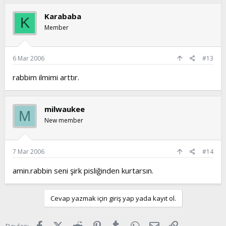
Karababa
K
Member
6 Mar 2006
#13
rabbim ilmimi arttır.
milwaukee
M
New member
7 Mar 2006
#14
amin.rabbin seni şirk pisliğinden kurtarsın.
Cevap yazmak için giriş yap yada kayıt ol.
Facebook
X (Twitter)
Reddit
Pinterest
Tumblr
WhatsApp
E-posta
Link
Paylaş: