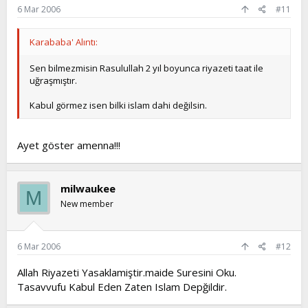
6 Mar 2006
#11
Karababa' Alıntı:
Sen bilmezmisin Rasulullah 2 yıl boyunca riyazeti taat ile
uğraşmıştır.
Kabul görmez isen bilki islam dahi değilsin.
Ayet göster amenna!!!
milwaukee
M
New member
6 Mar 2006
#12
Allah Riyazeti Yasaklamiştir.maide Suresini Oku.
Tasavvufu Kabul Eden Zaten Islam Depğildir.