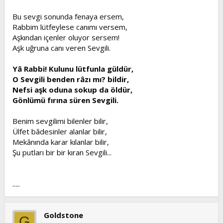
Bu sevgi sonunda fenaya ersem,
Rabbim lütfeylese canımı versem,
Aşkından içenler oluyor sersem!
Aşk uğruna canı veren Sevgili.
Yâ Rabbi! Kulunu lütfunla güldür,
O Sevgili benden râzı mı? bildir,
Nefsi aşk oduna sokup da öldür,
Gönlümü fırına süren Sevgili.
Benim sevgilimi bilenler bilir,
Ülfet bâdesinler alanlar bilir,
Mekânında karar kılanlar bilir,
Şu putları bir bir kıran Sevgili...
.....
Goldstone
G