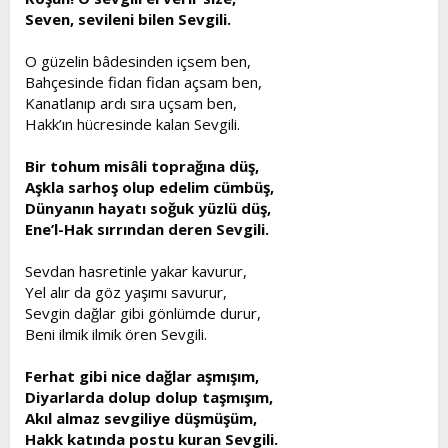
Seven, sevileni bilen Sevgili.
O güzelin bâdesinden içsem ben,
Bahçesinde fidan fidan açsam ben,
Kanatlanıp ardı sıra uçsam ben,
Hakk’ın hücresinde kalan Sevgili.
Bir tohum misâli toprağına düş,
Aşkla sarhoş olup edelim cümbüş,
Dünyanın hayatı soğuk yüzlü düş,
Ene’l-Hak sırrından deren Sevgili.
Sevdan hasretinle yakar kavurur,
Yel alır da göz yaşımı savurur,
Sevgin dağlar gibi gönlümde durur,
Beni ilmik ilmik ören Sevgili.
Ferhat gibi nice dağlar aşmışım,
Diyarlarda dolup dolup taşmışım,
Akıl almaz sevgiliye düşmüşüm,
Hakk katında postu kuran Sevgili.