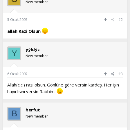
New member
5 Ocak 2007
#2
allah Razi Olsun
yýldýz
Y
New member
6 Ocak 2007
#3
Allah(c.c.) razı olsun. Gönlüne göre versin kardeş. Her işin
hayırlısını versin Rabbim.
berfut
B
New member