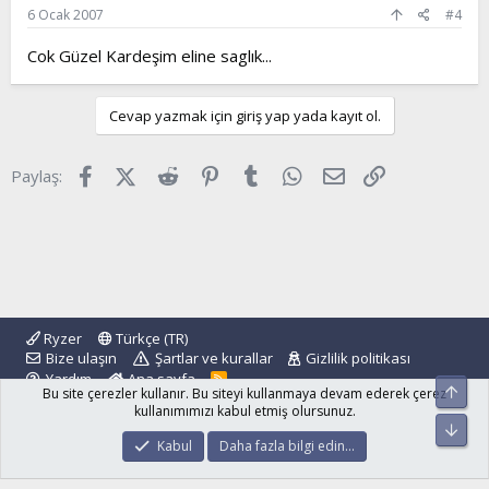
6 Ocak 2007
#4
Cok Güzel Kardeşim eline saglık...
Cevap yazmak için giriş yap yada kayıt ol.
Facebook
X (Twitter)
Reddit
Pinterest
Tumblr
WhatsApp
E-posta
Link
Paylaş:
Ryzer
Türkçe (TR)
Bize ulaşın
Şartlar ve kurallar
Gizlilik politikası
Yardım
Ana sayfa
R
Üst
Bu site çerezler kullanır. Bu siteyi kullanmaya devam ederek çerez
S
S
kullanımımızı kabul etmiş olursunuz.
Alt
®
Community platform by XenForo
© 2010-2024 XenForo Ltd.
Kabul
Daha fazla bilgi edin…
islamforum.com.tr
© 2001 - 2024