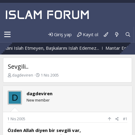
Giriş yap
Kayıt ol
dini Islah Etmeyen, Başkalarını Islah Edemez...
Mantar Enfeksiy
Sevgili..
K
B
dagdeviren
1 Nis 2005
o
a
n
ş
b
l
dagdeviren
D
u
a
New member
y
n
u
g
b
ı
a
ç
1 Nis 2005
#1
ş
t
l
a
Özden Allah diyen bir sevgili var,
a
r