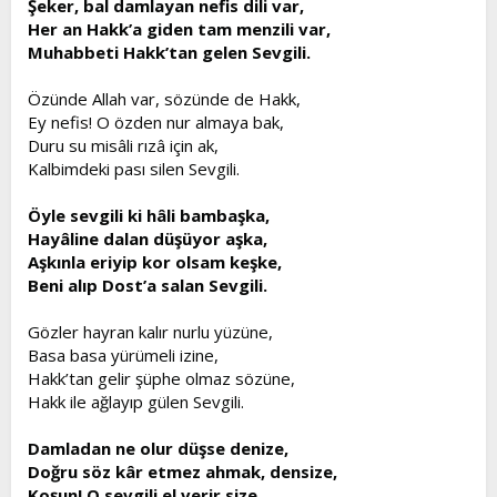
Şeker, bal damlayan nefis dili var,
t
i
Her an Hakk’a giden tam menzili var,
a
h
Muhabbeti Hakk’tan gelen Sevgili.
n
i
Özünde Allah var, sözünde de Hakk,
Ey nefis! O özden nur almaya bak,
Duru su misâli rızâ için ak,
Kalbimdeki pası silen Sevgili.
Öyle sevgili ki hâli bambaşka,
Hayâline dalan düşüyor aşka,
Aşkınla eriyip kor olsam keşke,
Beni alıp Dost’a salan Sevgili.
Gözler hayran kalır nurlu yüzüne,
Basa basa yürümeli izine,
Hakk’tan gelir şüphe olmaz sözüne,
Hakk ile ağlayıp gülen Sevgili.
Damladan ne olur düşse denize,
Doğru söz kâr etmez ahmak, densize,
Koşun! O sevgili el verir size,