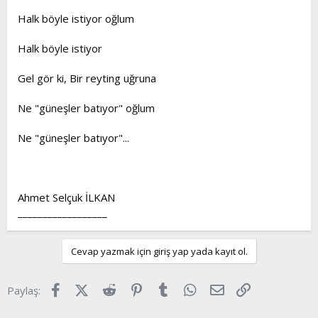
Halk böyle istiyor oğlum
Halk böyle istiyor
Gel gör ki, Bir reyting uğruna
Ne "güneşler batıyor" oğlum
Ne "güneşler batıyor"...
Ahmet Selçuk İLKAN
__________________
Cevap yazmak için giriş yap yada kayıt ol.
Facebook
X (Twitter)
Reddit
Pinterest
Tumblr
WhatsApp
E-posta
Link
Paylaş: