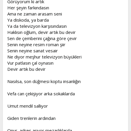
Görüyorum ki artık
t
i
Her şeyin farkındasın
a
h
Ama ne zaman arasam seni
n
i
Ya diskoda, ya barda
Ya da televizyon karşısındasın
Haklısın oğlum, devir artık bu devir
Sen de çemberini çağına göre çevir
Senin neyine resim roman şiir
Senin neyine sanat vesair
Ne diyor meşhur televizyon büyükleri
Vur patlasın çal oynasın
Devir artık bu devir
Nasılsa, son düğmesi koptu insanlığın
Vefa can çekişiyor arka sokaklarda
Umut mendil sallıyor
Giden trenlerin ardından
Onur, adres arıyor mezarlıklarda