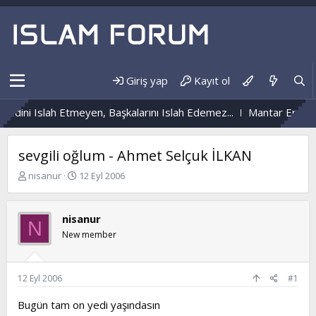
Giriş yap
Kayıt ol
dini Islah Etmeyen, Başkalarını Islah Edemez...
Mantar Enfeksiy
sevgili oğlum - Ahmet Selçuk İLKAN
K
B
nisanur
12 Eyl 2006
o
a
n
ş
b
l
nisanur
N
u
a
New member
y
n
u
g
b
ı
a
ç
12 Eyl 2006
#1
ş
t
l
a
Bugün tam on yedi yaşındasın
a
r