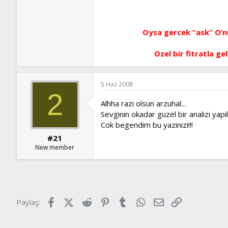
Oysa gercek “ask” O’nun
Ozel bir fitratla g
5 Haz 2008
2
Alhha razi olsun arzuhal...
Sevginin okadar guzel bir analizi yapi
Cok begendim bu yazinizi!!!
#21
New member
Facebook
X (Twitter)
Reddit
Pinterest
Tumblr
WhatsApp
E-posta
Link
Paylaş: