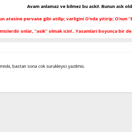
Avam anlamaz ve bilmez bu aski!. Bunun ask old
 atesine pervane gibi atilip; varligini O’nda yitirip; O’nun “Ba
elmislerdir onlar, “asik” olmak icin!.. Yasamlari boyunca bir 
lmiski, bastan sona cok surukleyici yazilmis.