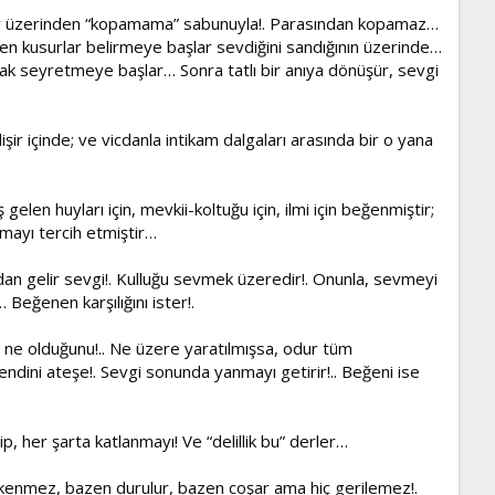
iverir üzerinden “kopamama” sabunuyla!. Parasından kopamaz…
 kusurlar belirmeye başlar sevdiğini sandığının üzerinde…
ak seyretmeye başlar… Sonra tatlı bir anıya dönüşür, sevgi
 içinde; ve vicdanla intikam dalgaları arasında bir o yana
gelen huyları için, mevkii-koltuğu için, ilmi için beğenmiştir;
amayı tercih etmiştir…
n gelir sevgi!. Kulluğu sevmek üzeredir!. Onunla, sevmeyi
eğenen karşılığını ister!.
n ne olduğunu!.. Ne üzere yaratılmışsa, odur tüm
endini ateşe!. Sevgi sonunda yanmayı getirir!.. Beğeni ise
, her şarta katlanmayı! Ve “delillik bu” derler…
ükenmez, bazen durulur, bazen coşar ama hiç gerilemez!.