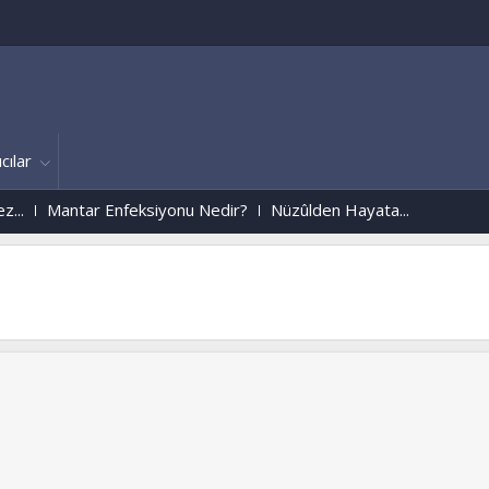
cılar
ar Enfeksiyonu Nedir?
Nüzûlden Hayata...
trabzon