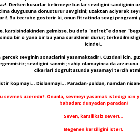
 Derken kusurlar belirmeye baslar sevdigini sandiginin uze
ima duygusuna donusturur sevgisini; uzaktan aciyarak seyr
ri!. Bu tecrube gosterir ki, onun fitratinda sevgi programi yo
 karsisindakinden gelmisse, bu defa “nefret”e doner “begen
sinda bir o yana bir bu yana suruklenir durur; terkedilmislig
icinde!..
ercek sevginin sonuclarini yasamaktadir!. Cuzdani icin, guzell
 begenmistir; sevdigini sanmis; sahip olamayinca da arzusuna
cikarlari dogrultusunda yasamayi tercih etm
mistir kopmayi… Dislanmayi… Paradan-puldan, namdan nisa
lugu sevmek uzeredir!. Onunla, sevmeyi yasamak istedigi ic
babadan; dunyadan paradan!
Seven, karsiliksiz sever!…
Begenen karsiligini ister!.