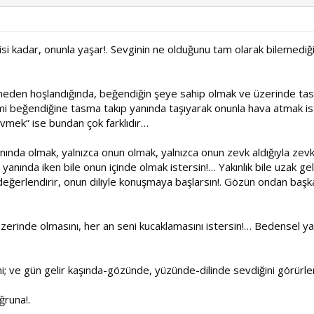
gisi kadar, onunla yaşar!. Sevginin ne olduğunu tam olarak bilemediğim
nesneden hoşlandığında, beğendiğin şeye sahip olmak ve üzerinde t
imi beğendiğine tasma takıp yanında taşıyarak onunla hava atmak ist
evmek” ise bundan çok farklıdır…
yanında olmak, yalnızca onun olmak, yalnızca onun zevk aldığıyla ze
tır; yanında iken bile onun içinde olmak istersin!… Yakınlık bile uzak 
değerlendirir, onun diliyle konuşmaya başlarsın!. Gözün ondan baş
zerinde olmasını, her an seni kucaklamasını istersin!… Bedensel yakın
eni; ve gün gelir kaşında-gözünde, yüzünde-dilinde sevdiğini görür
ğruna!.