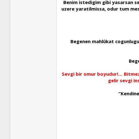
Benim istedigim gibi yasarsan s
uzere yaratilmissa, odur tum mesg
Begenen mahlûkat cogunluguna 
Bege
Sevgi bir omur boyudur!… Bitmez
gelir sevgi i
“Kendine