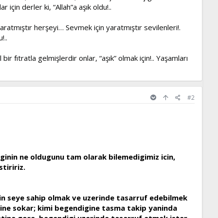
in derler ki, “Allah”a aşık oldu!..
ratmıştır herşeyi… Sevmek için yaratmıştır sevilenleri!.
!..
bir fıtratla gelmişlerdir onlar, “aşık” olmak için!.. Yaşamları
#2
evginin ne oldugunu tam olarak bilemedigimiz icin,
tiririz.
gin seye sahip olmak ve uzerinde tasarruf edebilmek
ine sokar; kimi begendigine tasma takip yaninda
atina gore, begendigi uzerinde tasarruf etmek ister.