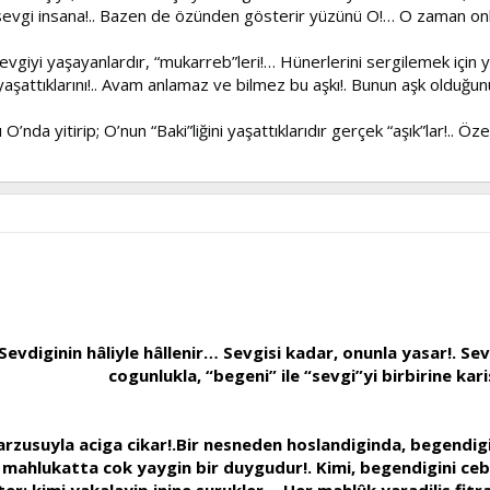
gi insana!.. Bazen de özünden gösterir yüzünü O!… O zaman onlar iç
giyi yaşayanlardır, “mukarreb”leri!… Hünerlerini sergilemek için ya
aşattıklarını!.. Avam anlamaz ve bilmez bu aşkı!. Bunun aşk olduğunu
nda yitirip; O’nun “Baki”liğini yaşattıklarıdır gerçek “aşık”lar!.. Özel 
. Sevdiginin hâliyle hâllenir… Sevgisi kadar, onunla yasar!. S
cogunlukla, “begeni” ile “sevgi”yi birbirine karis
arzusuyla aciga cikar!.Bir nesneden hoslandiginda, begendi
mahlukatta cok yaygin bir duygudur!. Kimi, begendigini ceb
er; kimi yakalayip inine surukler… Her mahlûk yaradilis fitr