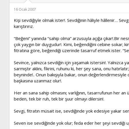
ş
t
l
a
16 Ocak 2007
a
r
t
i
Kişi sevdiğiyle olmak ister!. Sevdiğinin hâliyle hâllenir… Sev
a
h
karıştırırız.
n
i
“Beğeni” yanında “sahip olma” arzusuyla açığa çıkar!.Bir 
çok yaygın bir duygudur!. Kimi, beğendiğini cebine sokar; k
fıtratına göre, beğendiği üzerinde tasarruf etmek ister. “S
Sevince, yalnızca sevdiğin için yaşamak istersin!. Yalnızca 
sarmıştır aklını, fikrini, ruhunu ki, her şey sana, onu hatırla
beyninde!.. Onun bakışıyla bakar, onun değerlendirmesiyle 
başkasına uzanmaz olur!.
Her an sana sahip olmasını; varlığının, tasarrufunun her an ü
beden, tek bir ruh, tek bir şuur olmayı dilersin!.
Sevgi, fıtratın müsait ise, sevdiğinde yok edesiye yakar s
Seven ise sevdiğinde yok olur; feda eder her şeyi sevdiği u