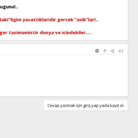
ugunu!..
ki”ligini yasattiklaridir gercek “asik”lar!..
deger tasimamistir dunya ve icindekiler….
#3
Cevap yazmak için giriş yap yada kayıt ol.