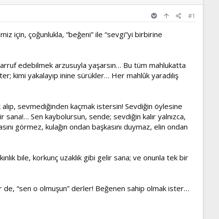
#1
iz için, çoğunlukla, “beğeni” ile “sevgi”yi birbirine
asarruf edebilmek arzusuyla yaşarsın… Bu tüm mahlukatta
er; kimi yakalayıp inine sürükler… Her mahlûk yaradılış
vk alıp, sevmediğinden kaçmak istersin! Sevdiğin öylesine
gelir sana!… Sen kaybolursun, sende; sevdiğin kalır yalnızca,
kasını görmez, kulağın ondan başkasını duymaz, elin ondan
lık bile, korkunç uzaklık gibi gelir sana; ve onunla tek bir
ler de, “sen o olmuşun” derler! Beğenen sahip olmak ister…