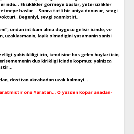
rinde… Eksiklikler gormeye baslar, yetersizlikler
etmeye baslar… Sonra tatli bir aniya donusur, sevgi
ktur!.. Begeniyi, sevgi sanmistir!..
i”; ondan intikam alma duygusu gelisir icinde; ve
in, uzaklasmanin, layik olmadigini yasamanin sanisi
igi-yakisikliligi icin, kendisine hos gelen huylari icin,
 erisememenin dus kirikligi icinde kopmus; yalnizca
istir…
ndan, dosttan akrabadan uzak kalmayi…
in yaratmistir onu Yaratan… O yuzden kopar anadan-