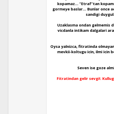
kopamaz… “Etraf”tan kopamaz!.
gormeye baslar… Bunlar once ac
sandigi duygula
Uzaklasma ondan gelmemis de,
vicdanla intikam dalgalari ara
Oysa yalnizca, fitratinda olmayan g
mevkii-koltugu icin, ilmi icin
Seven ise goze al
Fitratindan gelir sevgi!. Kul