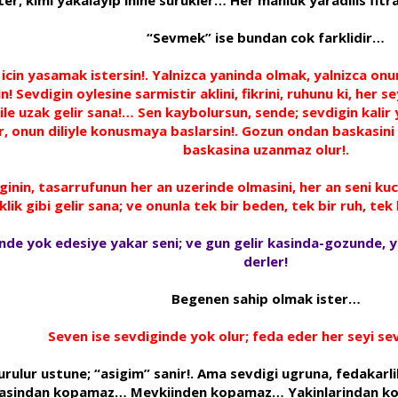
“Sevmek” ise bundan cok farklidir…
 icin yasamak istersin!. Yalnizca yaninda olmak, yalnizca onu
Sevdigin oylesine sarmistir aklini, fikrini, ruhunu ki, her se
ile uzak gelir sana!… Sen kaybolursun, sende; sevdigin kalir 
r, onun diliyle konusmaya baslarsin!. Gozun ondan baskasin
baskasina uzanmaz olur!.
iginin, tasarrufunun her an uzerinde olmasini, her an seni ku
klik gibi gelir sana; ve onunla tek bir beden, tek bir ruh, tek 
ginde yok edesiye yakar seni; ve gun gelir kasinda-gozunde, 
derler!
Begenen sahip olmak ister…
Seven ise sevdiginde yok olur; feda eder her seyi sev
urulur ustune; “asigim” sanir!. Ama sevdigi ugruna, fedakarli
asindan kopamaz… Mevkiinden kopamaz… Yakinlarindan kopa