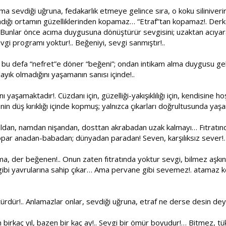
. Ama sevdiği uğruna, fedakarlık etmeye gelince sıra, o koku silin
ğı ortamın güzelliklerinden kopamaz… “Etraf”tan kopamaz!. Derken
 Bunlar önce acıma duygusuna dönüştürür sevgisini; uzaktan acıyar
vgi programı yoktur!.. Beğeniyi, sevgi sanmıştır!..
 defa “nefret”e döner “beğeni”; ondan intikam alma duygusu gelişir
layık olmadığını yaşamanın sanısı içinde!..
aşamaktadır!. Cüzdanı için, güzelliği-yakışıklılığı için, kendisine hoş 
 düş kırıklığı içinde kopmuş; yalnızca çıkarları doğrultusunda yaş
dan, namdan nişandan, dosttan akrabadan uzak kalmayı… Fıtratında
par anadan-babadan; dünyadan paradan! Seven, karşılıksız sever!… B
ma, der beğenen!.. Onun zaten fıtratında yoktur sevgi, bilmez aşkı
n gibi yavrularına sahip çıkar… Ama pervane gibi sevemez!. atamaz k
rdür!.. Anlamazlar onlar, sevdiği uğruna, etraf ne derse desin deyip
irkaç yıl, bazen bir kaç ay!.. Sevgi bir ömür boyudur!… Bitmez, t