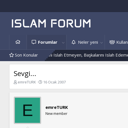
Forumlar
Neler yeni
Kullanı
ekleri
Son Konular
Kendini Islah Etmeyen, Başkalarını Islah Edemez...
Mant
Sevgi...
K
B
emreTURK
16 Ocak 2007
o
a
n
ş
b
l
u
a
E
emreTURK
y
n
u
g
New member
b
ı
a
ç