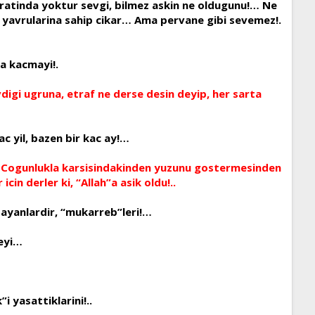
tratinda yoktur sevgi, bilmez askin ne oldugunu!… Ne
bi yavrularina sahip cikar… Ama pervane gibi sevemez!.
a kacmayi!.
digi ugruna, etraf ne derse desin deyip, her sarta
c yil, bazen bir kac ay!…
. Cogunlukla karsisindakinden yuzunu gostermesinden
in derler ki, “Allah”a asik oldu!..
sayanlardir, “mukarreb”leri!…
seyi…
i yasattiklarini!..