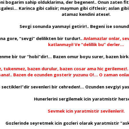
eni bogarim sahip olduklarima, der begenen!.. Onun zaten fi
alesi… Karinca gibi calisir; maymun gibi ciftlesir; aslan gi
atamaz kendini atese!.
Sevgi sonunda yanmayi getirir!.. Begeni ise sonund
gore, “sevgi” delilikten bir turdur!..
Anlamazlar onlar, sev
katlanmayi! Ve “delillik bu” derler…
nme bir tur “hobi”dir!… Bazen omur boyu surer, bazen birka
, tukenmez, bazen durulur, bazen cosar ama hic gerilemez!
nsana!.. Bazen de ozunden gosterir yuzunu O!… O zaman onlar ic
 sectikleri”dir sevenleri bir cehreden!… Ozunden sevgiyi ya
Hunerlerini sergilemek icin yaratmistir her
Sevmek icin yaratmistir sevilenleri!.
Gozlerinde seyretmek icin gozleri olarak yaratmistir “ask”