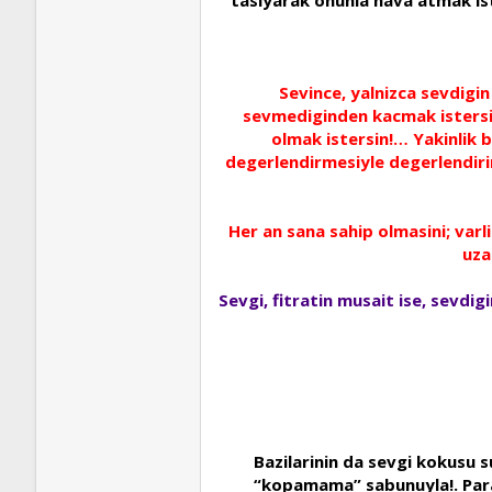
Sevince, yalnizca sevdigin
sevmediginden kacmak istersin! 
olmak istersin!… Yakinlik b
degerlendirmesiyle degerlendiri
Her an sana sahip olmasini; varl
uza
Sevgi, fitratin musait ise, sevdi
Bazilarinin da sevgi kokusu s
“kopamama” sabunuyla!. Par