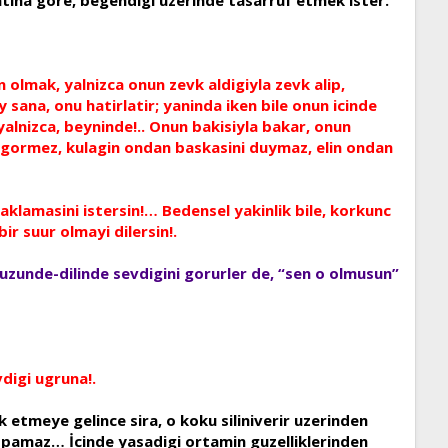
n olmak, yalnizca onun zevk aldigiyla zevk alip,
y sana, onu hatirlatir; yaninda iken bile onun icinde
yalnizca, beyninde!.. Onun bakisiyla bakar, onun
i gormez, kulagin ondan baskasini duymaz, elin ondan
caklamasini istersin!… Bedensel yakinlik bile, korkunc
bir suur olmayi dilersin!.
yuzunde-dilinde sevdigini gorurler de, “sen o olmusun”
digi ugruna!.
k etmeye gelince sira, o koku siliniverir uzerinden
maz… İcinde yasadigi ortamin guzelliklerinden