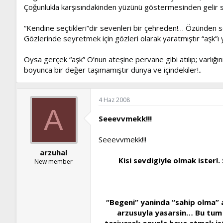
Çoğunlukla karşısındakinden yüzünü göstermesinden gelir sev
“Kendine seçtikleri”dir sevenleri bir çehreden!… Özünden sev
Gözlerinde seyretmek için gözleri olarak yaratmıştır “aşk”ı y
Oysa gerçek “aşk” O’nun ateşine pervane gibi atılıp; varlığını O’
boyunca bir değer taşımamıştır dünya ve içindekiler!..
4 Haz 2008
A
Seeevvmekk!!!
Seeevvmekk!!!
arzuhal
Kisi sevdigiyle olmak ister!
New member
“Begeni” yaninda “sahip olma” 
arzusuyla yasarsin… Bu tum 
tasiyarak onunla hava atmak ist