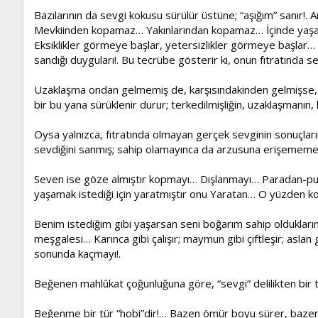
Bazılarının da sevgi kokusu sürülür üstüne; “aşığım” sanır!
Mevkiinden kopamaz… Yakınlarından kopamaz… İçinde yaşadı
Eksiklikler görmeye başlar, yetersizlikler görmeye başlar…
sandığı duyguları!. Bu tecrübe gösterir ki, onun fıtratında se
Uzaklaşma ondan gelmemiş de, karşısındakinden gelmişse, bu
bir bu yana sürüklenir durur; terkedilmişliğin, uzaklaşmanın, 
Oysa yalnızca, fıtratında olmayan gerçek sevginin sonuçlarını y
sevdiğini sanmış; sahip olamayınca da arzusuna erişememenin
Seven ise göze almıştır kopmayı… Dışlanmayı… Paradan-pul
yaşamak istediği için yaratmıştır onu Yaratan… O yüzden ko
Benim istediğim gibi yaşarsan seni boğarım sahip oldukları
meşgalesi… Karınca gibi çalışır; maymun gibi çiftleşir; asla
sonunda kaçmayı!.
Beğenen mahlûkat çoğunluğuna göre, “sevgi” delilikten bir tü
Beğenme bir tür “hobi”dir!… Bazen ömür boyu sürer, bazen b