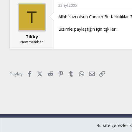
25 Eyl 2005
T
Allah razı olsun Cancım Bu farklılıkla
Bizimle paylaştığın için tşk ler...
TiKky
New member
Facebook
X (Twitter)
Reddit
Pinterest
Tumblr
WhatsApp
E-posta
Link
Paylaş:
Ryzer
Türkçe (TR)
Bu site çerezler k