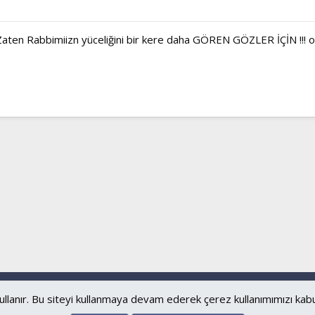
r Zaten Rabbimiizn yüceliğini bir kere daha GÖREN GÖZLER İÇİN !!! or
Bize ulaşın
Şartl
ullanır. Bu siteyi kullanmaya devam ederek çerez kullanımımızı kab