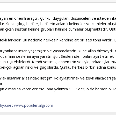
ğlayan en önemli araçtır. Çünkü, duyguları, düşünceleri ve istekle
ur. Sesin çıkışı, harfler, harflerin anlamlı kelimeler ve cümleler ol
n çıkan sesten kelime grupları halinde cümleler oluşmaktadır. Üsteli
 şekli farklıdır. Bu nedenle herkesin kendine ait bir ses tonu var
yonlarca insan yaşamıştır ve yaşamaktadır. Yüce Allah dileseydi, tüm
k canlının seslerini aynı yaratmıştır. Seslerinden onları ayırt etmek 
nunu işitebilirlerdi. Kendi sesimiz, annemizin sesiyle, arkadaşlarım
rı pekçok açıdan riskli ve güç olurdu. Çünkü, herkes birbiri adına k
rak insanlar arasındaki iletişimi kolaylaştırmak ve zevk alacakları ş
r:
 işin olmasına karar verirse, ona yalnızca "OL" der, o da hemen oluv
hya.net
www.populerbilgi.com