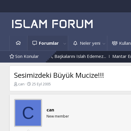
Forumlar
Neler yeni
Kullanı
Kendini Islah Etmeyen, Başkalarını Islah Edemez...
Son Konular
Mantar Enfek
Sesimizdeki Büyük Mucize!!!
K
B
can
25 Eyl 2005
o
a
n
ş
b
l
u
a
C
can
y
n
u
g
New member
b
ı
a
ç