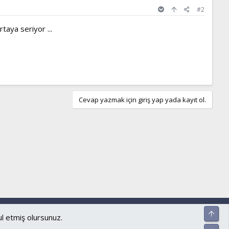
#2
taya seriyor ...
Cevap yazmak için giriş yap yada kayıt ol.
ar ve kurallar
Gizlilik politikası
Yardım
Ana sayfa
R
Üst
S
ul etmiş olursunuz.
S