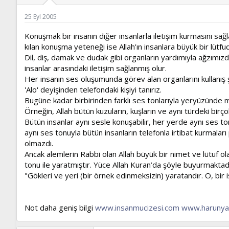
ş
t
l
a
25 Eyl 2005
a
r
t
i
Konuşmak bir insanın diğer insanlarla iletişim kurmasını sa
a
h
kılan konuşma yeteneği ise Allah’ın insanlara büyük bir lütfud
n
i
Dil, diş, damak ve dudak gibi organların yardımıyla ağzımızda
insanlar arasındaki iletişim sağlanmış olur.
Her insanın ses oluşumunda görev alan organlarını kullanış
'Alo' deyişinden telefondaki kişiyi tanırız.
Bugüne kadar birbirinden farklı ses tonlarıyla yeryüzünde mil
Örneğin, Allah bütün kuzuların, kuşların ve aynı türdeki birço
Bütün insanlar aynı sesle konuşabilir, her yerde aynı ses to
aynı ses tonuyla bütün insanların telefonla irtibat kurmala
olmazdı.
Ancak alemlerin Rabbi olan Allah büyük bir nimet ve lütuf ola
tonu ile yaratmıştır. Yüce Allah Kuran’da şöyle buyurmaktadı
"Gökleri ve yeri (bir örnek edinmeksizin) yaratandır. O, bir
Not daha geniş bilgi
www.insanmucizesi.com
www.harunya