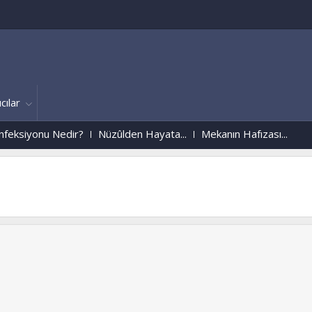
cılar
siyonu Nedir?
Nüzûlden Hayata...
Mekanın Hafızası...