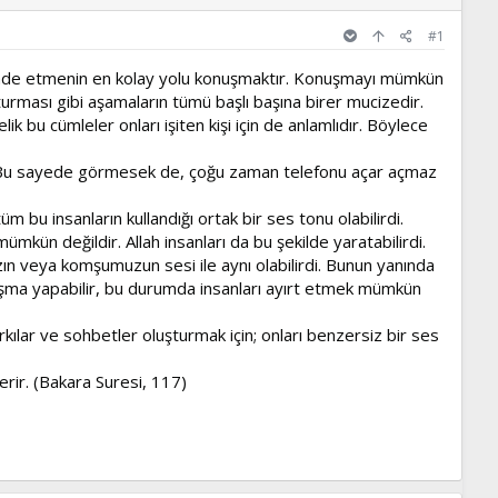
#1
ri ifade etmenin en kolay yolu konuşmaktır. Konuşmayı mümkün
uşturması gibi aşamaların tümü başlı başına birer mucizedir.
k bu cümleler onları işiten kişi için de anlamlıdır. Böylece
dır. Bu sayede görmesek de, çoğu zaman telefonu açar açmaz
 bu insanların kullandığı ortak bir ses tonu olabilirdi.
mümkün değildir. Allah insanları da bu şekilde yaratabilirdi.
ızın veya komşumuzun sesi ile aynı olabilirdi. Bunun yanında
onuşma yapabilir, bu durumda insanları ayırt etmek mümkün
arkılar ve sohbetler oluşturmak için; onları benzersiz bir ses
erir. (Bakara Suresi, 117)