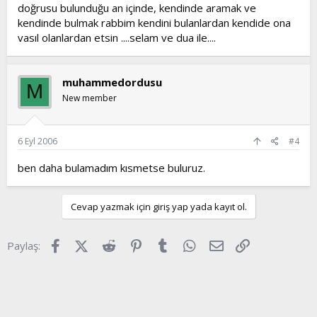
doğrusu bulunduğu an içinde, kendinde aramak ve
kendinde bulmak rabbim kendini bulanlardan kendide ona
vasıl olanlardan etsin ....selam ve dua ile....
muhammedordusu
M
New member
6 Eyl 2006
#4
ben daha bulamadım kısmetse buluruz.
Cevap yazmak için giriş yap yada kayıt ol.
Facebook
X (Twitter)
Reddit
Pinterest
Tumblr
WhatsApp
E-posta
Link
Paylaş: