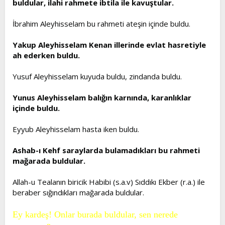
buldular, ilahi rahmete ibtila ile kavuştular.
t
i
a
h
İbrahim Aleyhisselam bu rahmeti ateşin içinde buldu.
n
i
Yakup Aleyhisselam Kenan illerinde evlat hasretiyle
ah ederken buldu.
Yusuf Aleyhisselam kuyuda buldu, zindanda buldu.
Yunus Aleyhisselam balığın karnında, karanlıklar
içinde buldu.
Eyyub Aleyhisselam hasta iken buldu.
Ashab-ı Kehf saraylarda bulamadıkları bu rahmeti
mağarada buldular.
Allah-u Tealanın biricik Habibi (s.a.v) Sıddıkı Ekber (r.a.) ile
beraber sığındıkları mağarada buldular.
Ey kardeş! Onlar burada buldular, sen nerede