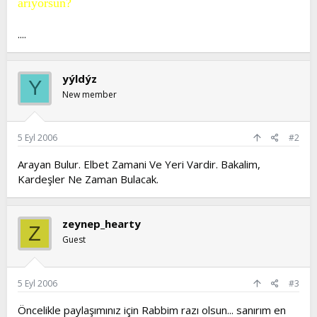
arıyorsun?
....
yýldýz
Y
New member
5 Eyl 2006
#2
Arayan Bulur. Elbet Zamani Ve Yeri Vardir. Bakalim,
Kardeşler Ne Zaman Bulacak.
zeynep_hearty
Z
Guest
5 Eyl 2006
#3
Öncelikle paylaşımınız için Rabbim razı olsun... sanırım en