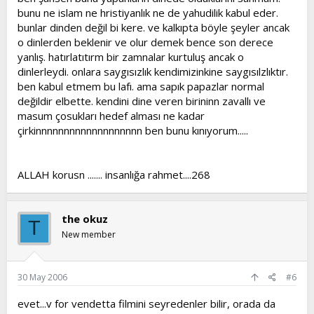
bunu ne islam ne hristiyanlık ne de yahudilik kabul eder.
bunlar dinden değil bi kere. ve kalkıpta böyle şeyler ancak
o dinlerden beklenir ve olur demek bence son derece
yanlış. hatırlatıtırm bir zamnalar kurtuluş ancak o
dinlerleydi. onlara saygısızlık kendimizinkine saygısılzlıktır.
ben kabul etmem bu lafı. ama sapık papazlar normal
değildir elbette. kendini dine veren birininn zavallı ve
masum çosukları hedef alması ne kadar
çirkinnnnnnnnnnnnnnnnnnn ben bunu kınıyorum.....
ALLAH korusn ....... insanlığa rahmet....268
the okuz
T
New member
30 May 2006
#6
evet...v for vendetta filmini seyredenler bilir, orada da