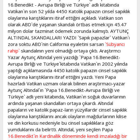
16.Benedikt - Avrupa Birliği ve Türkiye` adlı kitabında
t
i
a
h
Vatikan`ın son 52 yılda 4450 Katolik papazın cinsel sapıklık
n
i
olaylarına karıştıklarını itiraf ettiğini açıkladı. Vatikan son
olarak ABD`de yaşanan skandalı örtbas etmek için 45.47
milyon dolar tazminat ödemek zorunda kalmıştı. AYTUNÇ
ALTINDAL SKANDALLARI YAZDI `Sapık papazlar` Vatikan`ı
zora soktu ABD`nin California eyaletini sarsan
`Sübyancı
rahip`
skandalının yeni olmadığı ortaya çıktı. Araştırmcı
Yazar Aytunç Altındal yeni yazdığı `Papa 16.Benedikt-
Avrupa Birliği ve Türkiye`kitabında Vatikan`ın 2002 yılında
yaptığı açıklamasında 4450 katolik papazın cinsel sapıklık
olaylarına karıştıklarını itiraf ettiğini yazdı. Yeni Papa
hazırladı Vatikan uzmanı olarak bilinen araştırmacı-yazar
Aytunç Altındal`ın `Papa 16.Benedikt-Avrupa Birliği ve
Türkiye` adlı yeni kitabında, Vatikan`ın soğuk duvarlarının
ardında yaşanan skandalları ortaya çıkardı. Altındal
papaların ve katolik papaz-ların yüzyıllardır cinsel sapıklık
olaylarına karıştıklarını ancak olayların mağdurlarının kilise
ve din korkusu nedeniyle bu cinsel sapıklıklara göz
yumduklarını da belirtti. Altındal, yeni seçilen Papa
16.Benedikt`in Kardinallik döneminde kendi imzaladığı bir