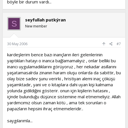
böyle bir durum vardı...
seyfullah putkýran
S
New member
30 May 2006
#7
kardeşlerim bence bazı inançların ileri gelenlerinin
yaptıkları hatayı o inanca bağlamamalıyız , onlar belliki bu
inancı uygulamadıklarını görüyoruz , her nekadar asıllarını
yaşatamasalrda zinanın haram oluşu onlarda da sabittir, bu
olay bize sadev şunu verirki , hristiyan alemi inaç çöküşü
yaşamktadır, yani ve o kitaplara dahi uyan kişi kalmama
yolunda gidildiğini gösterir. onun için kişilerin hatasını ,
içinde bulunduğu düşünce sistemine mal etmemeliyiz. Allah
yardımcımız olsun zaman kötü , ama tek sorunları o
papazların hepsini ihraç etmemeleridir..
saygılarımla...