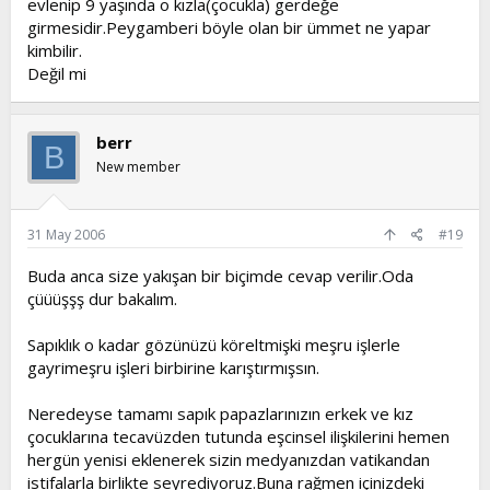
evlenip 9 yaşında o kızla(çocukla) gerdeğe
girmesidir.Peygamberi böyle olan bir ümmet ne yapar
kimbilir.
Değil mi
berr
B
New member
31 May 2006
#19
Buda anca size yakışan bir biçimde cevap verilir.Oda
çüüüşşş dur bakalım.
Sapıklık o kadar gözünüzü köreltmişki meşru işlerle
gayrimeşru işleri birbirine karıştırmışsın.
Neredeyse tamamı sapık papazlarınızın erkek ve kız
çocuklarına tecavüzden tutunda eşcinsel ilişkilerini hemen
hergün yenisi eklenerek sizin medyanızdan vatikandan
istifalarla birlikte seyrediyoruz.Buna rağmen içinizdeki