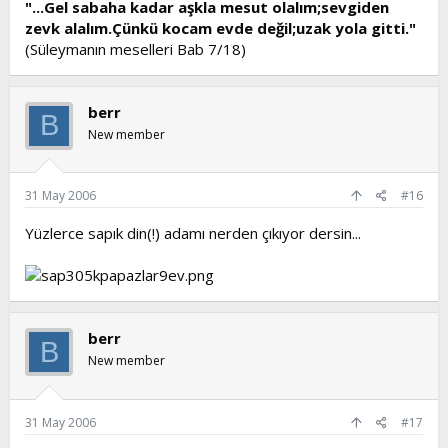
"...Gel sabaha kadar aşkla mesut olalım;sevgiden
zevk alalım.Çünkü kocam evde değil;uzak yola gitti."
(Süleymanın meselleri Bab 7/18)
berr
B
New member
31 May 2006
#16
Yüzlerce sapık din(!) adamı nerden çıkıyor dersin...
berr
B
New member
31 May 2006
#17