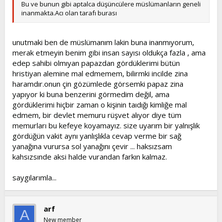
Bu ve bunun gibi aptalca düşüncülere müslümanların geneli
inanmakta.Acı olan tarafı burası
unutmaki ben de müslümanım lakin buna inanmıyorum,
merak etmeyin benim gibi insan sayısı oldukça fazla , ama
edep sahibi olmıyan papazdan gördüklerimi bütün
hristiyan alemine mal edmemem, bilirmki incilde zina
haramdır.onun çin gözümlede görsemki papaz zina
yapıyor ki buna benzerini görmedim değil, ama
gördüklerimi hiçbir zaman o kişinin taıdığı kimliğe mal
edmem, bir devlet memuru rüşvet alıyor diye tüm
memurları bu kefeye koyamayız. size uyarım bir yalnışlık
gördüğün vakit aynı yanlışlıkla cevap verme bir sağ
yanağına vurursa sol yanağını çevir ... haksızsam
kahsızsınde aksi halde vurandan farkın kalmaz.
saygılarımla...
arf
A
New member