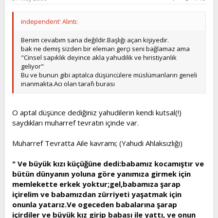
independent' Alıntı:
Benim cevabım sana değildir.Başlığı açan kişiyedir.
bak ne demiş sizden bir eleman gerçi seni bağlamaz ama
"Cinsel sapıklık deyince akla yahudilik ve hıristiyanlık
geliyor"
Bu ve bunun gibi aptalca düşüncülere müslümanların geneli
inanmakta.Acı olan tarafı burası
O aptal düşünce dediğiniz yahudilerin kendi kutsal(!)
saydıkları muharref tevratın içinde var.
Muharref Tevratta Aile kavramı; (Yahudi Ahlaksızlığı)
" Ve büyük kızı küçüğüne dedi:babamız kocamıştır ve
bütün dünyanın yoluna göre yanımıza girmek için
memlekette erkek yoktur;gel,babamıza şarap
içirelim ve babamızdan zürriyeti yaşatmak için
onunla yatarız.Ve ogeceden babalarına şarap
içirdiler ve büyük kız girip babası ile yattı, ve onun