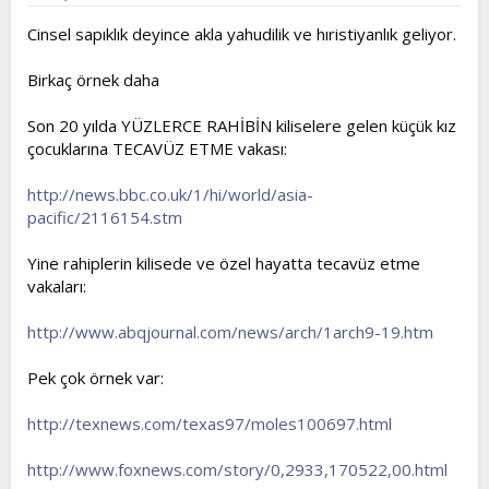
Cinsel sapıklık deyince akla yahudilik ve hıristiyanlık geliyor.
Birkaç örnek daha
Son 20 yılda YÜZLERCE RAHİBİN kiliselere gelen küçük kız
çocuklarına TECAVÜZ ETME vakası:
http://news.bbc.co.uk/1/hi/world/asia-
pacific/2116154.stm
Yine rahiplerin kilisede ve özel hayatta tecavüz etme
vakaları:
http://www.abqjournal.com/news/arch/1arch9-19.htm
Pek çok örnek var:
http://texnews.com/texas97/moles100697.html
http://www.foxnews.com/story/0,2933,170522,00.html