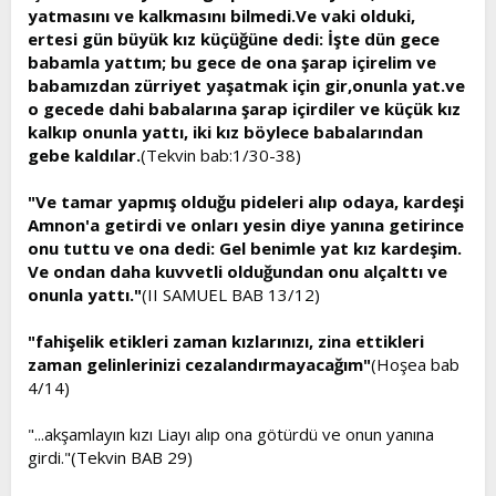
yatmasını ve kalkmasını bilmedi.Ve vaki olduki,
ertesi gün büyük kız küçüğüne dedi: İşte dün gece
babamla yattım; bu gece de ona şarap içirelim ve
babamızdan zürriyet yaşatmak için gir,onunla yat.ve
o gecede dahi babalarına şarap içirdiler ve küçük kız
kalkıp onunla yattı, iki kız böylece babalarından
gebe kaldılar.
(Tekvin bab:1/30-38)
"Ve tamar yapmış olduğu pideleri alıp odaya, kardeşi
Amnon'a getirdi ve onları yesin diye yanına getirince
onu tuttu ve ona dedi: Gel benimle yat kız kardeşim.
Ve ondan daha kuvvetli olduğundan onu alçalttı ve
onunla yattı."
(II SAMUEL BAB 13/12)
"fahişelik etikleri zaman kızlarınızı, zina ettikleri
zaman gelinlerinizi cezalandırmayacağım"
(Hoşea bab
4/14)
"...akşamlayın kızı Liayı alıp ona götürdü ve onun yanına
girdi."(Tekvin BAB 29)