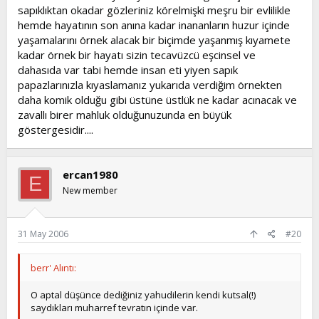
sapıklıktan okadar gözleriniz körelmişki meşru bir evlilikle
hemde hayatının son anına kadar inananların huzur içinde
yaşamalarını örnek alacak bir biçimde yaşanmış kıyamete
kadar örnek bir hayatı sizin tecavüzcü eşcinsel ve
dahasıda var tabi hemde insan eti yiyen sapık
papazlarınızla kıyaslamanız yukarıda verdiğim örnekten
daha komik olduğu gibi üstüne üstlük ne kadar acınacak ve
zavallı birer mahluk olduğunuzunda en büyük
göstergesidir....
ercan1980
E
New member
31 May 2006
#20
berr' Alıntı:
O aptal düşünce dediğiniz yahudilerin kendi kutsal(!)
saydıkları muharref tevratın içinde var.