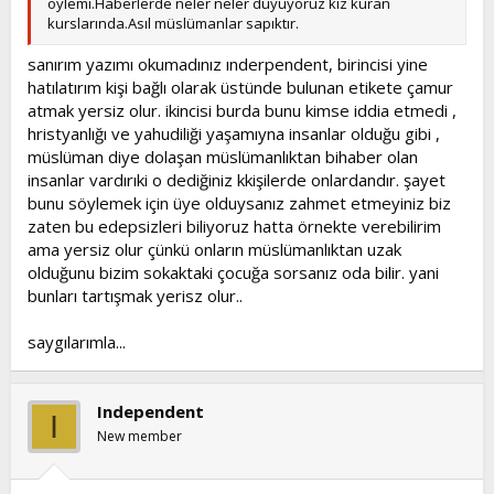
öylemi.Haberlerde neler neler duyuyoruz kız kuran
kurslarında.Asıl müslümanlar sapıktır.
sanırım yazımı okumadınız ınderpendent, birincisi yine
hatılatırım kişi bağlı olarak üstünde bulunan etikete çamur
atmak yersiz olur. ikincisi burda bunu kimse iddia etmedi ,
hristyanlığı ve yahudiliği yaşamıyna insanlar olduğu gibi ,
müslüman diye dolaşan müslümanlıktan bihaber olan
insanlar vardırıki o dediğiniz kkişilerde onlardandır. şayet
bunu söylemek için üye olduysanız zahmet etmeyiniz biz
zaten bu edepsizleri biliyoruz hatta örnekte verebilirim
ama yersiz olur çünkü onların müslümanlıktan uzak
olduğunu bizim sokaktaki çocuğa sorsanız oda bilir. yani
bunları tartışmak yerisz olur..
saygılarımla...
Independent
I
New member