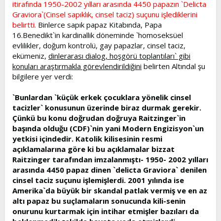
itirafında 1950-2002 yılları arasında 4450 papazın `Delicta
Graviora`(Cinsel sapıklık, cinsel taciz) suçunu işlediklerini
belirtti.
Binlerce sapık papaz Kitabında, Papa
16.Benedikt`in kardinallik döneminde `homoseksüel
evlilikler, doğum kontrolü, gay papazlar, cinsel taciz,
ekümeniz,
dinlerarası dialog, hoşgörü toplantıları` gibi
konuları araştırmakla görevlendirildiğini
belirten Altındal şu
bilgilere yer verdi:
`Bunlardan `küçük erkek çocuklara yönelik cinsel
tacizler` konusunun üzerinde biraz durmak gerekir.
Çünkü bu konu doğrudan doğruya Raitzinger`in
başında olduğu (CDF)`nin yani Modern Engizisyon`un
yetkisi içindedir. Katolik kilisesinin resmi
açıklamalarına göre ki bu açıklamalar bizzat
Raitzinger tarafından imzalanmıştı- 1950- 2002 yılları
arasında 4450 papaz dinen `delicta Graviora` denilen
cinsel taciz suçunu işlemişlerdi. 2001 yılında ise
Amerika`da büyük bir skandal patlak vermiş ve en az
altı papaz bu suçlamaların sonucunda kili-senin
onurunu kurtarmak için intihar etmişler bazıları da