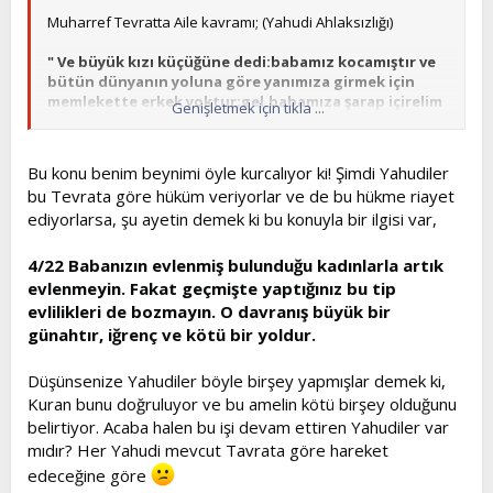
Muharref Tevratta Aile kavramı; (Yahudi Ahlaksızlığı)
" Ve büyük kızı küçüğüne dedi:babamız kocamıştır ve
bütün dünyanın yoluna göre yanımıza girmek için
memlekette erkek yoktur;gel,babamıza şarap içirelim
Genişletmek için tıkla ...
ve babamızdan zürriyeti yaşatmak için onunla
yatarız.Ve ogeceden babalarına şarap içirdiler ve
büyük kız girip babası ile yattı, ve onun yatmasını ve
Bu konu benim beynimi öyle kurcalıyor ki! Şimdi Yahudiler
kalkmasını bilmedi.Ve vaki olduki, ertesi gün büyük
bu Tevrata göre hüküm veriyorlar ve de bu hükme riayet
kız küçüğüne dedi: İşte dün gece babamla yattım; bu
ediyorlarsa, şu ayetin demek ki bu konuyla bir ilgisi var,
gece de ona şarap içirelim ve babamızdan zürriyet
yaşatmak için gir,onunla yat.ve o gecede dahi
babalarına şarap içirdiler ve küçük kız kalkıp onunla
4/22 Babanızın evlenmiş bulunduğu kadınlarla artık
yattı, iki kız böylece babalarından gebe kaldılar.
evlenmeyin. Fakat geçmişte yaptığınız bu tip
(Tekvin bab:1/30-38)
evlilikleri de bozmayın. O davranış büyük bir
günahtır, iğrenç ve kötü bir yoldur.
"Ve tamar yapmış olduğu pideleri alıp odaya, kardeşi
Amnon'a getirdi ve onları yesin diye yanına getirince
onu tuttu ve ona dedi: Gel benimle yat kız kardeşim.
Düşünsenize Yahudiler böyle birşey yapmışlar demek ki,
Ve ondan daha kuvvetli olduğundan onu alçalttı ve
Kuran bunu doğruluyor ve bu amelin kötü birşey olduğunu
onunla yattı."
(II SAMUEL BAB 13/12)
belirtiyor. Acaba halen bu işi devam ettiren Yahudiler var
mıdır? Her Yahudi mevcut Tavrata göre hareket
"fahişelik etikleri zaman kızlarınızı, zina ettikleri
edeceğine göre
zaman gelinlerinizi cezalandırmayacağım"
(Hoşea bab