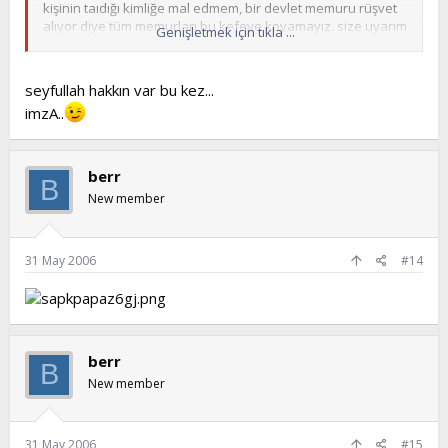
kişinin taıdığı kimliğe mal edmem, bir devlet memuru rüşvet
alıyor diye tüm memurları bu kefeye koyamayız. size uyarım
Genişletmek için tıkla ...
bir yalnışlık gördüğün vakit aynı yanlışlıkla cevap verme bir
sağ yanağına vurursa sol yanağını çevir ... haksızsam
kahsızsınde aksi halde vurandan farkın kalmaz.
seyfullah hakkın var bu kez...
imzA..
saygılarımla...
berr
B
New member
31 May 2006
#14
berr
B
New member
31 May 2006
#15