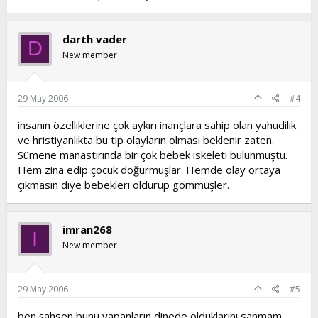
darth vader
D
New member
29 May 2006
#4
insanın özelliklerine çok aykırı inançlara sahip olan yahudilik
ve hristiyanlıkta bu tip olayların olması beklenir zaten.
Sümene manastırında bir çok bebek iskeleti bulunmuştu.
Hem zina edip çocuk doğurmuşlar. Hemde olay ortaya
çıkmasın diye bebekleri öldürüp gömmüşler.
imran268
I
New member
29 May 2006
#5
ben şahsen bunu yapanların dinede olduklarını sanmam.