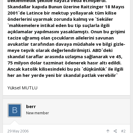
beklenmedik şekilde hayata veda etmişlerdi.
Skandallar kapıda Bunun üzerine Raitzinger 18 Mayıs
2001`de Latince bir mektup yollayarak tüm kilise
önderlerini uyarmak zorunda kalmış ve `Seküler
`mahkemelere intikal eden bu tip suçlarla ilgili
açıklamalar yapılmasını yasaklamıştı. Onun bu grişimi
tacize uğramış olan çocukların ailelerini savunan
avukatlar tarafından davaya müdahale ve bilgi gizle-
meye teşvik olarak değerlendirilmişti. ABD`deki
skandal taraflar arasında uzlaşma sağlanarak ve 45,
75 milyon dolar tazminat ödenerek hasır altı edildi.
Ancak katolik kilisesindeki bu pis `düşkünlük` ile ilgili
her an her yerde yeni bir skandal patlak verebilir`
Yüksel MUTLU
berr
B
New member
29 May 2006
#2