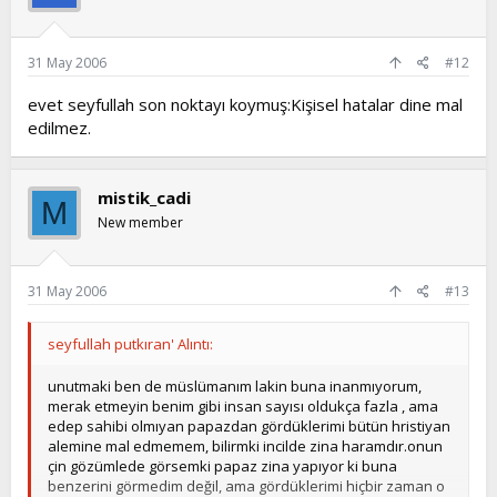
31 May 2006
#12
evet seyfullah son noktayı koymuş:Kişisel hatalar dine mal
edilmez.
mistik_cadi
M
New member
31 May 2006
#13
seyfullah putkıran' Alıntı:
unutmaki ben de müslümanım lakin buna inanmıyorum,
merak etmeyin benim gibi insan sayısı oldukça fazla , ama
edep sahibi olmıyan papazdan gördüklerimi bütün hristiyan
alemine mal edmemem, bilirmki incilde zina haramdır.onun
çin gözümlede görsemki papaz zina yapıyor ki buna
benzerini görmedim değil, ama gördüklerimi hiçbir zaman o