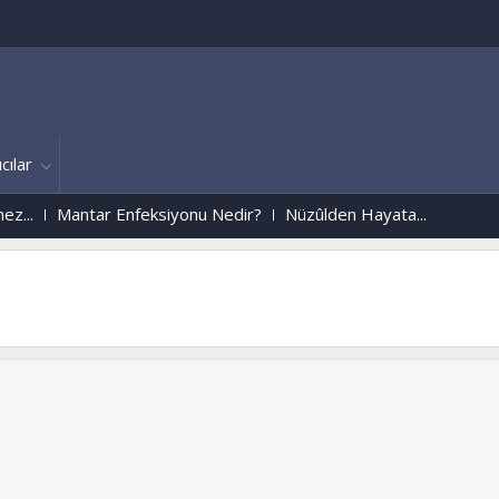
cılar
Mantar Enfeksiyonu Nedir?
Nüzûlden Hayata...