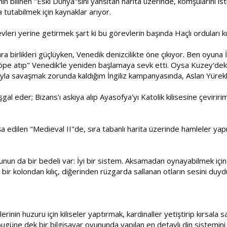
n bilinen "Eski Dünya"sını yansıtan harita üzerinde, komşularını isti
a tutabilmek için kaynaklar arıyor.
vleri yerine getirmek şart ki bu görevlerin başında Haçlı orduları
 kara birlikleri güçlüyken, Venedik denizcilikte öne çıkıyor. Ben oyuna 
"çöpe atıp" Venedik'le yeniden başlamaya sevk etti. Oysa Kuzey'de
yla savaşmak zorunda kaldığım İngiliz kampanyasında, Aslan Yürekli
işgal eder; Bizans'ı askıya alıp Ayasofya'yı Katolik kilisesine çevir
 edilen "Medieval II"de, sıra tabanlı harita üzerinde hamleler yapıl
n da bir bedeli var: İyi bir sistem. Aksamadan oynayabilmek için ye
, bir kolondan kılıç, diğerinden rüzgarda sallanan otların sesini duy
inin huzuru için kiliseler yaptırmak, kardinaller yetiştirip kırsala sa
bugüne dek bir bilgisayar oyununda yapılan en detaylı din sistemini