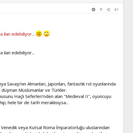
#1
 ilan edebiliyor...
 ilan edebiliyor...
ya Savaşı'nın Almanları, Japonları, fantastik rol oyunlarında
baş düşman Müslümanlar ve Türkler.
onusunu Haçlı Seferleri'nden alan "Medieval II", oyuncuyu
p; hele bir de tarih meraklısıysa...
sa, Venedik veya Kutsal Roma İmparatorluğu uluslarından