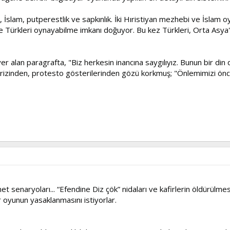
 İslam, putperestlik ve sapkınlık. İki Hıristiyan mezhebi ve İslam oy
e Türkleri oynayabilme imkanı doğuyor. Bu kez Türkleri, Orta Asya
yer alan paragrafta, "Biz herkesin inancına saygılıyız. Bunun bir di
a krizinden, protesto gösterilerinden gözü korkmuş; "Önlemimizi önc
t senaryoları... “Efendine Diz çök” nidaları ve kafirlerin öldürülm
er oyunun yasaklanmasını istiyorlar.