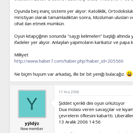
Oyunda beş inanç sistemi yer alıyor: Katoliklik, Ortodoksluk,
Hıristiyan olarak tamamladıktan sonra, Müslüman ulusları v
cihat ilan etmek mümkün.
Oyun kitapçığının sonunda "saygı kelimeleri" başlığı altında 
ifadeler yer alıyor. Anlaşılan yapımcıların karikatür ve pap
Milliyet
http://www.haber7.com/haber.php?haber_id=205560
Ne biçim huyum var arkadaş, ille bir bit yeniği bulacağız.
17 Ara 2006
Y
Şiddet içerikli dini oyun ürkütüyor
Dua molası veren savaşçılar ve kıyame
çevrelerin öfkesini kabarttı. Liberall
13 Aralık 2006 14:56
yýldýz
New member