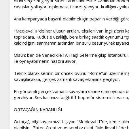
birini seçerek giriyor siber tarih sahnesine. Ardından dönemi
casuslar yolluyor, diplomasi, ticaret yapıyor, krallığını ayakt
Ana kampanyada başarılı olabilmek için papanın verdiği göre
"Medieval II"de her ulusun artıları, eksileri var. İngilizlerin
topraklara, Kudüs'e uzaklığı, beni birkaç saatlik oyunumu 
kaldırdığımı sanmamın ardından bir sürü cesur yürek isyancı
Olsun; ben de Venedik'le IV. Haçlı Seferi'ne çıkıp İstanbul'u 
ile oynayabilmenin hazzını alıyor.
Teknik olarak serinin bir önceki oyunu "Rome"un üzerine inşa
savaşılacaksa, gerçek zamanlı savaş ekranına geçiliyor.
En görkemli gerçek zamanlı savaşlara sahne olan oyunda bunu
gerekiyor. Ses kartınıza bağlı 6.1 hoparlör sisteminiz varsa
ORTAÇAĞIN KARANLIĞI
Ortaçağı bilgisayarımıza taşıyan "Medieval II"de, kent sakinler
olabilsin... Zaten Creative Assembly ekibi, "Medieval II"de 