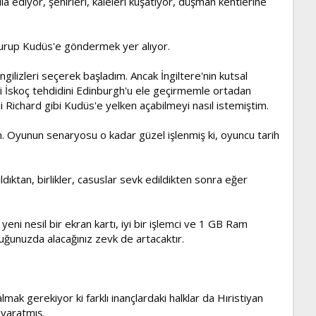
la ediyor, şehirleri, kaleleri kuşatıyor, düşman kentlerine
 kurup Kudüs'e göndermek yer alıyor.
İngilizleri seçerek başladım. Ancak İngiltere'nin kutsal
ki İskoç tehdidini Edinburgh'u ele geçirmemle ortadan
 Richard gibi Kudüs'e yelken açabilmeyi nasıl istemiştim.
irim. Oyunun senaryosu o kadar güzel işlenmiş ki, oyuncu tarih
dıktan, birlikler, casuslar sevk edildikten sonra eğer
ni nesil bir ekran kartı, iyi bir işlemci ve 1 GB Ram
duğunuzda alacağınız zevk de artacaktır.
lmak gerekiyor ki farklı inançlardaki halklar da Hıristiyan
 yaratmış.