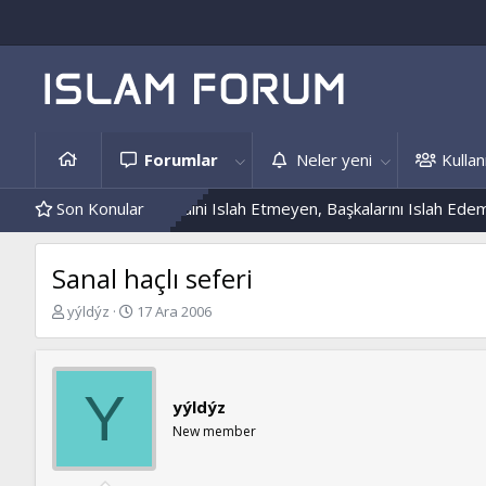
Forumlar
Neler yeni
Kullanı
s Örnekleri
Son Konular
Kendini Islah Etmeyen, Başkalarını Islah Edemez...
Sanal haçlı seferi
K
B
yýldýz
17 Ara 2006
o
a
n
ş
b
l
u
a
Y
yýldýz
y
n
u
g
New member
b
ı
a
ç