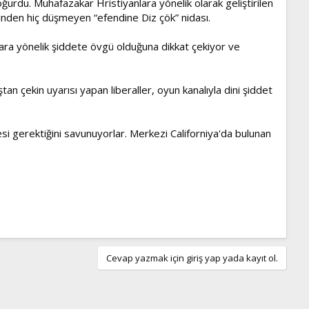
ğurdu. Muhafazakar Hristiyanlara yönelik olarak geliştirilen
inden hiç düşmeyen “efendine Diz çök” nidası.
lara yönelik şiddete övgü olduğuna dikkat çekiyor ve
n çekin uyarısı yapan liberaller, oyun kanalıyla dini şiddet
i gerektiğini savunuyorlar. Merkezi Californiya'da bulunan
Cevap yazmak için giriş yap yada kayıt ol.