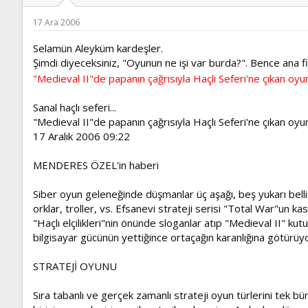
ş
t
l
a
17 Ara 2006
a
r
t
i
Selamün Aleyküm kardeşler.
a
h
Şimdi diyeceksiniz, "Oyunun ne işi var burda?". Bence ana fi
n
i
"Medieval II"de papanın çağrısıyla Haçlı Seferi'ne çıkan oyun
Sanal haçlı seferi...
"Medieval II"de papanın çağrısıyla Haçlı Seferi'ne çıkan oyunc
17 Aralık 2006 09:22
MENDERES ÖZEL'in haberi
Siber oyun geleneğinde düşmanlar üç aşağı, beş yukarı bellidi
orklar, troller, vs. Efsanevi strateji serisi "Total War"u
"Haçlı elçilikleri"nin önünde sloganlar atıp "Medieval II" 
bilgisayar gücünün yettiğince ortaçağın karanlığına götürüyor
STRATEJİ OYUNU
Sıra tabanlı ve gerçek zamanlı strateji oyun türlerini tek