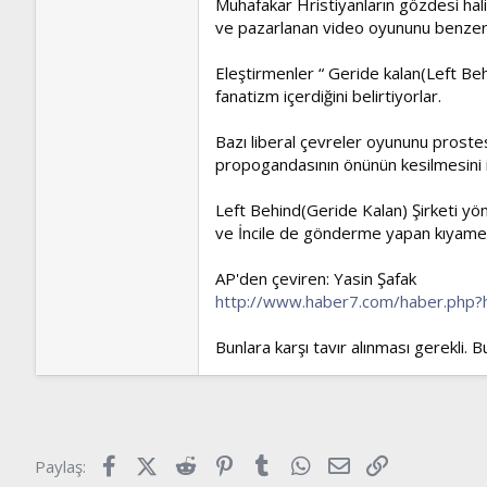
Muhafakar Hristiyanların gözdesi hali
ve pazarlanan video oyununu benzerle
Eleştirmenler “ Geride kalan(Left Be
fanatizm içerdiğini belirtiyorlar.
Bazı liberal çevreler oyununu prostes
propogandasının önünün kesilmesini i
Left Behind(Geride Kalan) Şirketi yö
ve İncile de gönderme yapan kıyamet 
AP'den çeviren: Yasin Şafak
http://www.haber7.com/haber.php
Bunlara karşı tavır alınması gerekli. B
Facebook
X (Twitter)
Reddit
Pinterest
Tumblr
WhatsApp
E-posta
Link
Paylaş: