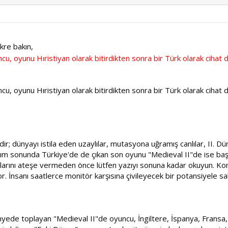
kre bakın,
cu, oyunu Hıristiyan olarak bitirdikten sonra bir Türk olarak cihat da
u, oyunu Hıristiyan olarak bitirdikten sonra bir Türk olarak cihat da
r; dünyayı istila eden uzaylılar, mutasyona uğramış canlılar, II. Dün
n kasım sonunda Türkiye'de de çıkan son oyunu "Medieval II"de ise 
kutularını ateşe vermeden önce lütfen yazıyı sonuna kadar okuyun. K
. İnsanı saatlerce monitör karşısına çivileyecek bir potansiyele sahi
 bünyede toplayan "Medieval II"de oyuncu, İngiltere, İspanya, Fran