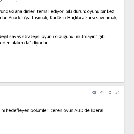
undaki ana dinleri temsil ediyor. Sıkı durun; oyunu bir kez
'dan Anadolu'ya taşımak, Kudüs'ü Haçlılara karşı savunmak,
n değil savaş stratejisi oyunu olduğunu unutmayın" gibi
eden alalım da" diyorlar.
#2
esini hedefleyen bölümler içeren oyun ABD'de liberal