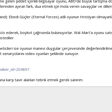
ne gelen şiddet içerikli bilgisayar oyunu, ABD'de büyük tartışma do
rinden ayıran fark, dua etmek için mola veren savaşçılar ve diller
hind): Ebedi Güçler (Eternal Forces) adlı oyunun Hristiyan olmayan
to ederek, boykot çağrısında bulunuyorlar. Wal-Mart'a oyunu satışta
stediler.
neticileri ise oyunun manevi duygular çerçevesinde değerlendirilmes
senaryolarını video oyunları şeklinde sunuyor.
?haber_id=204897
una karşı tavır alanları tebrik etmek gerek sanırım.