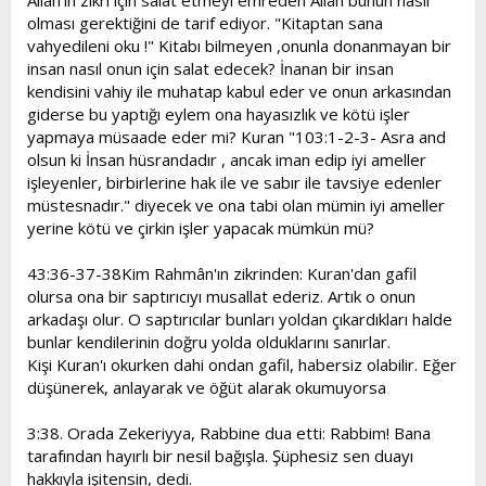
Allah'ın zikri için salat etmeyi emreden Allah bunun nasıl
olması gerektiğini de tarif ediyor. "Kitaptan sana
vahyedileni oku !" Kitabı bilmeyen ,onunla donanmayan bir
insan nasıl onun için salat edecek? İnanan bir insan
kendisini vahiy ile muhatap kabul eder ve onun arkasından
giderse bu yaptığı eylem ona hayasızlık ve kötü işler
yapmaya müsaade eder mi? Kuran "103:1-2-3- Asra and
olsun ki İnsan hüsrandadır , ancak iman edip iyi ameller
işleyenler, birbirlerine hak ile ve sabır ile tavsiye edenler
müstesnadır." diyecek ve ona tabi olan mümin iyi ameller
yerine kötü ve çirkin işler yapacak mümkün mü?
43:36-37-38Kim Rahmân'ın zikrinden: Kuran'dan gafil
olursa ona bir saptırıcıyı musallat ederiz. Artık o onun
arkadaşı olur. O saptırıcılar bunları yoldan çıkardıkları halde
bunlar kendilerinin doğru yolda olduklarını sanırlar.
Kişi Kuran'ı okurken dahi ondan gafil, habersiz olabilir. Eğer
düşünerek, anlayarak ve öğüt alarak okumuyorsa
3:38. Orada Zekeriyya, Rabbine dua etti: Rabbim! Bana
tarafından hayırlı bir nesil bağışla. Şüphesiz sen duayı
hakkıyla işitensin, dedi.