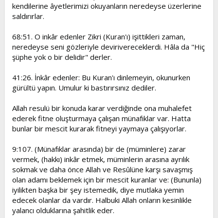
kendilerine âyetlerimizi okuyanların neredeyse üzerlerine
saldırırlar.
68:51. O inkâr edenler Zikri (Kuran'ı) işittikleri zaman,
neredeyse seni gözleriyle devirivereceklerdi. Hâla da "Hiç
şüphe yok o bir delidir" derler.
41:26. İnkâr edenler: Bu Kuran'ı dinlemeyin, okunurken
gürültü yapın. Umulur ki bastırırsınız dediler.
Allah resulü bir konuda karar verdiğinde ona muhalefet
ederek fitne oluşturmaya çalışan münafıklar var. Hatta
bunlar bir mescit kurarak fitneyi yaymaya çalışıyorlar.
9:107. (Münafıklar arasında) bir de (müminlere) zarar
vermek, (hakkı) inkâr etmek, müminlerin arasına ayrılık
sokmak ve daha önce Allah ve Resûlüne karşı savaşmış
olan adamı beklemek için bir mescit kuranlar ve: (Bununla)
iyilikten başka bir şey istemedik, diye mutlaka yemin
edecek olanlar da vardır. Halbuki Allah onların kesinlikle
yalancı olduklarına şahitlik eder.