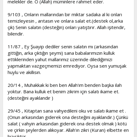
melekler de. O (Allah) müminlere rahmet eder.
9/103 , Onların mallarından bir miktar sadaka al ki onları
temizleyesin , arıtasın ve onlara salat et.(destek ol,arka
çık) Senin salatın (desteğin) onları yatıştırır. Allah işitendir,
bilendir.
11/87 , Ey Şuayip dediler senin salatın mı (arkasından
gittiğin, arka çıktığın şeymi) sana babalarımızın kulluk
ettiklerinden yahut mallarımız üzerinde dilediğimizi
yapmaktan vazgeçmemizi emrediyor. Oysa sen yumuşak
huylu ve akıllısın.
20/14 , Muhakkak ki ben ben Allah'ım benden başka ilah
yoktur. Bana kulluk et benim zikrim için salatı ikame et.
(desteğini ayaklandır )
29/45 , Kitaptan sana vahyedileni oku ve salatı ikame et .
(Onun arkasından giderek ona desteğini ayaklandır.) Çünkü
salat ( vahyin arkasından giderek ona destek olmak ) kötü
ve çirkin şeylerden alıkoyar. Allah'ın zikri (Kuran) elbette en
büyüktür.