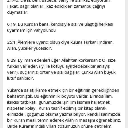
21:45. De ki: Ben, sadece, vahiy ile sizi ikaz ediyorum.
Fakat, sağır olanlar, ikaz edildikleri zamanbu çağrıyı
duymazlar.
6:19. Bu Kurdan bana, kendisiyle sizi ve ulaştığı herkesi
uyarmam için vahyolundu.
25:1. Âlemlere uyarıcı olsun diye kuluna Furkan'ı indiren,
Allah, yüceler yücesidir.
8:29. Ey iman edenler! Eğer Allah'tan korkarsanız O, size
furkan var eder. (iyi ile kötüyü ayırdedecek bir anlayış
verir), suçlarınızı örter ve sizi bağışlar. Çünkü Allah büyük
lütuf sahibidir.
Yukarda salatı ikame etmek için bir eğitimin gerekliliğinden
bahsetmiştik. Bu eğitimin iki boyutu vardır. Birincisi ilim,
ikincisi tatbikat . günümüzde işin ilim kısmını halletmek
nispeten kolay . Kuran tasnif edilmiş bir kitap olarak
elimizde , çoğumuz okuma yazma biliyor, kendi lisanımızda
bir Kuran meali temin ederek Allah'ın mesajını öğrenebiliriz.
Birde Kuran'ın indiği yılları gözümüzün önüne getirelim.