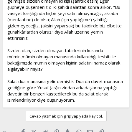
gelmişse sizden olmayan iki kişi (şahitlik etsin) Eğer
şüpheye düşerseniz o iki şahidi salattan sonra alıkor, "Bu
vasiyet karşılığında hiçbir şeyi satın almayacağız, akraba
(menfaatine) de olsa; Allah (için yaptığımız) şahitliği
gizlemeyeceğiz, (aksini yaparsak) bu takdirde biz elbette
günahkârlardan oluruz" diye Allah üzerine yemin
ettirirsiniz.
Sizden olan, sizden olmayan tabirlerinin kuranda
mümin,mümin olmayan manasında kullanıldığı tesbiti ile
baktığımızda mümin olmayan kişinin salatını namaz olarak
algılayabilir miyiz?
Salat dua manasına gelir demiştik. Dua da davet manasına
geldiğine göre Yusuf (as)ın zindan arkadaşlarına yaptığı
davetin bir benzeri kastedilerek bu da salat olarak
isimlendiriliyor diye düşünüyorum.
Cevap yazmak için giriş yap yada kayıt ol.
Facebook
X (Twitter)
Reddit
Pinterest
Tumblr
WhatsApp
E-posta
Link