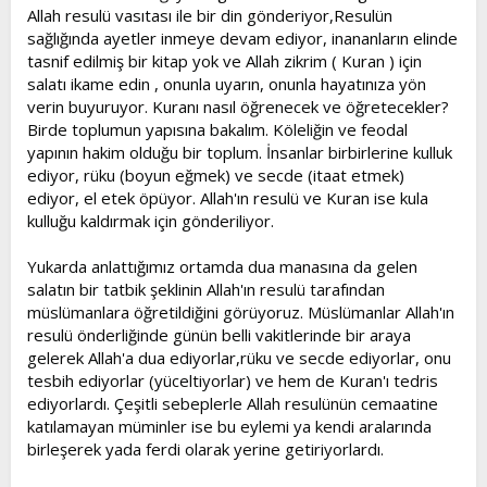
Allah resulü vasıtası ile bir din gönderiyor,Resulün
sağlığında ayetler inmeye devam ediyor, inananların elinde
tasnif edilmiş bir kitap yok ve Allah zikrim ( Kuran ) için
salatı ikame edin , onunla uyarın, onunla hayatınıza yön
verin buyuruyor. Kuranı nasıl öğrenecek ve öğretecekler?
Birde toplumun yapısına bakalım. Köleliğin ve feodal
yapının hakim olduğu bir toplum. İnsanlar birbirlerine kulluk
ediyor, rüku (boyun eğmek) ve secde (itaat etmek)
ediyor, el etek öpüyor. Allah'ın resulü ve Kuran ise kula
kulluğu kaldırmak için gönderiliyor.
Yukarda anlattığımız ortamda dua manasına da gelen
salatın bir tatbik şeklinin Allah'ın resulü tarafından
müslümanlara öğretildiğini görüyoruz. Müslümanlar Allah'ın
resulü önderliğinde günün belli vakitlerinde bir araya
gelerek Allah'a dua ediyorlar,rüku ve secde ediyorlar, onu
tesbih ediyorlar (yüceltiyorlar) ve hem de Kuran'ı tedris
ediyorlardı. Çeşitli sebeplerle Allah resulünün cemaatine
katılamayan müminler ise bu eylemi ya kendi aralarında
birleşerek yada ferdi olarak yerine getiriyorlardı.