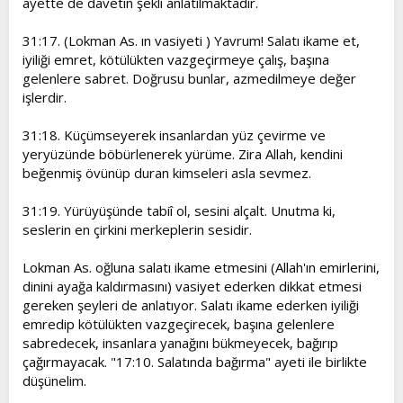
ayette de davetin şekli anlatılmaktadır.
31:17. (Lokman As. ın vasiyeti ) Yavrum! Salatı ikame et,
iyiliği emret, kötülükten vazgeçirmeye çalış, başına
gelenlere sabret. Doğrusu bunlar, azmedilmeye değer
işlerdir.
31:18. Küçümseyerek insanlardan yüz çevirme ve
yeryüzünde böbürlenerek yürüme. Zira Allah, kendini
beğenmiş övünüp duran kimseleri asla sevmez.
31:19. Yürüyüşünde tabiî ol, sesini alçalt. Unutma ki,
seslerin en çirkini merkeplerin sesidir.
Lokman As. oğluna salatı ikame etmesini (Allah'ın emirlerini,
dinini ayağa kaldırmasını) vasiyet ederken dikkat etmesi
gereken şeyleri de anlatıyor. Salatı ikame ederken iyiliği
emredip kötülükten vazgeçirecek, başına gelenlere
sabredecek, insanlara yanağını bükmeyecek, bağırıp
çağırmayacak. "17:10. Salatında bağırma" ayeti ile birlikte
düşünelim.