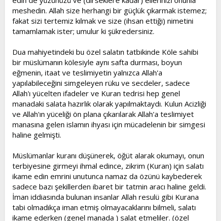
edin de yüzünüzü ve (dirseklere kadar) ellerinizi onunla
meshedin. Allah size herhangi bir güçlük çıkarmak istemez;
fakat sizi tertemiz kılmak ve size (ihsan ettiği) nimetini
tamamlamak ister; umulur ki şükredersiniz.
Dua mahiyetindeki bu özel salatın tatbikinde Köle sahibi
bir müslümanın kölesiyle aynı safta durması, boyun
eğmenin, itaat ve teslimiyetin yalnızca Allah'a
yapılabileceğini simgeleyen rüku ve secdeler, sadece
Allah'ı yücelten ifadeler ve Kuran tedrisi hep genel
manadaki salata hazırlık olarak yapılmaktaydı. Kulun Acizliği
ve Allah'ın yüceliği ön plana çıkarılarak Allah'a teslimiyet
manasına gelen islamın ihyası için mücadelenin bir simgesi
haline gelmişti.
Müslümanlar kuranı düşünerek, öğüt alarak okumayı, onun
terbiyesine girmeyi ihmal edince, zikrim (Kuran) için salatı
ikame edin emrini unutunca namaz da özünü kaybederek
sadece bazı şekillerden ibaret bir tatmin aracı haline geldi.
İman iddiasında bulunan insanlar Allah resulü gibi Kurana
tabi olmadıkça iman etmiş olmayacaklarını bilmeli, salatı
ikame ederken (genel manada ) salat etmeliler. (özel