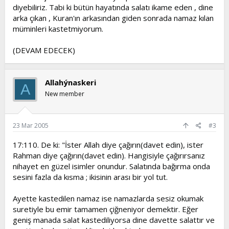
diyebiliriz. Tabi ki bütün hayatında salatı ikame eden , dine
arka çıkan , Kuran'ın arkasından giden sonrada namaz kılan
müminleri kastetmiyorum.
(DEVAM EDECEK)
Allahýnaskeri
A
New member
23 Mar 2005
#3
17:110. De ki: "İster Allah diye çağırın(davet edin), ister
Rahman diye çağırın(davet edin). Hangisiyle çağırırsanız
nihayet en güzel isimler onundur. Salatında bağırma onda
sesini fazla da kısma ; ikisinin arası bir yol tut.
Ayette kastedilen namaz ise namazlarda sesiz okumak
suretiyle bu emir tamamen çiğneniyor demektir. Eğer
geniş manada salat kastediliyorsa dine davette salattır ve