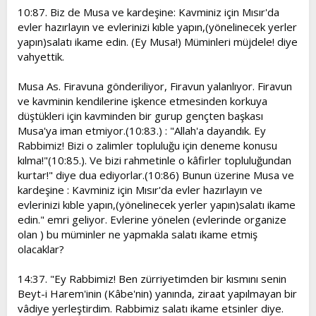
10:87. Biz de Musa ve kardeşine: Kavminiz için Mısır'da
evler hazırlayın ve evlerinizi kıble yapın,(yönelinecek yerler
yapın)salatı ikame edin. (Ey Musa!) Müminleri müjdele! diye
vahyettik.
Musa As. Firavuna gönderiliyor, Firavun yalanlıyor. Firavun
ve kavminin kendilerine işkence etmesinden korkuya
düştükleri için kavminden bir gurup gençten başkası
Musa'ya iman etmiyor.(10:83.) : "Allah'a dayandık. Ey
Rabbimiz! Bizi o zalimler topluluğu için deneme konusu
kılma!"(10:85.). Ve bizi rahmetinle o kâfirler topluluğundan
kurtar!" diye dua ediyorlar.(10:86) Bunun üzerine Musa ve
kardeşine : Kavminiz için Mısır'da evler hazırlayın ve
evlerinizi kıble yapın,(yönelinecek yerler yapın)salatı ikame
edin." emri geliyor. Evlerine yönelen (evlerinde organize
olan ) bu müminler ne yapmakla salatı ikame etmiş
olacaklar?
14:37. "Ey Rabbimiz! Ben zürriyetimden bir kısmını senin
Beyt-i Harem'inin (Kâbe'nin) yanında, ziraat yapılmayan bir
vâdiye yerleştirdim. Rabbimiz salatı ikame etsinler diye.