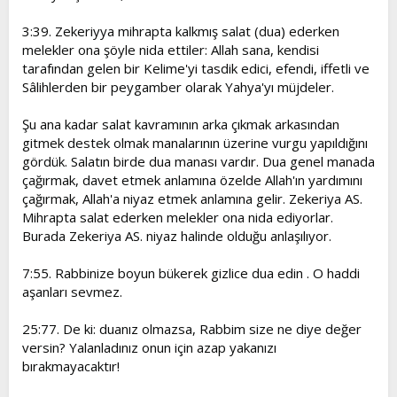
3:39. Zekeriyya mihrapta kalkmış salat (dua) ederken
melekler ona şöyle nida ettiler: Allah sana, kendisi
tarafından gelen bir Kelime'yi tasdik edici, efendi, iffetli ve
Sâlihlerden bir peygamber olarak Yahya'yı müjdeler.
Şu ana kadar salat kavramının arka çıkmak arkasından
gitmek destek olmak manalarının üzerine vurgu yapıldığını
gördük. Salatın birde dua manası vardır. Dua genel manada
çağırmak, davet etmek anlamına özelde Allah'ın yardımını
çağırmak, Allah'a niyaz etmek anlamına gelir. Zekeriya AS.
Mihrapta salat ederken melekler ona nida ediyorlar.
Burada Zekeriya AS. niyaz halinde olduğu anlaşılıyor.
7:55. Rabbinize boyun bükerek gizlice dua edin . O haddi
aşanları sevmez.
25:77. De ki: duanız olmazsa, Rabbim size ne diye değer
versin? Yalanladınız onun için azap yakanızı
bırakmayacaktır!