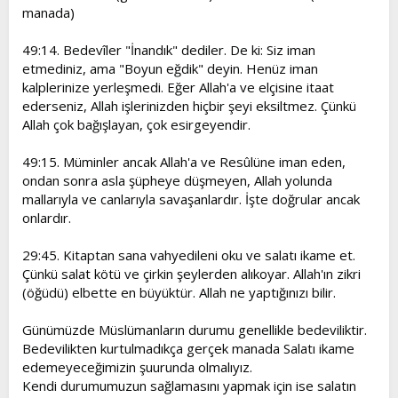
manada)
49:14. Bedevîler "İnandık" dediler. De ki: Siz iman
etmediniz, ama "Boyun eğdik" deyin. Henüz iman
kalplerinize yerleşmedi. Eğer Allah'a ve elçisine itaat
ederseniz, Allah işlerinizden hiçbir şeyi eksiltmez. Çünkü
Allah çok bağışlayan, çok esirgeyendir.
49:15. Müminler ancak Allah'a ve Resûlüne iman eden,
ondan sonra asla şüpheye düşmeyen, Allah yolunda
mallarıyla ve canlarıyla savaşanlardır. İşte doğrular ancak
onlardır.
29:45. Kitaptan sana vahyedileni oku ve salatı ikame et.
Çünkü salat kötü ve çirkin şeylerden alıkoyar. Allah'ın zikri
(öğüdü) elbette en büyüktür. Allah ne yaptığınızı bilir.
Günümüzde Müslümanların durumu genellikle bedeviliktir.
Bedevilikten kurtulmadıkça gerçek manada Salatı ikame
edemeyeceğimizin şuurunda olmalıyız.
Kendi durumumuzun sağlamasını yapmak için ise salatın