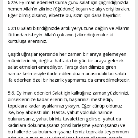
62:9. Ey iman edenler! Cuma günü salat için çağırıldığınızda
hemen Allah'ın zikrine (öğüdüne) koşun ve alış verişi bırakın.
Eğer bilmiş olsanız, elbette bu, sizin için daha hayırlıdır.
62:10.Salatı bitirdiğinizde artık yeryüzüne dağılın ve Allah'ın
lütfundan isteyin. Allah'ı çok anın (zikredin)umulur ki
kurtuluşa erersiniz.
Çeşitli uğraşlar içersinde her zaman bir araya gelemeyen
müminlerin hiç değilse haftada bir gün bir araya gelerek
salat etmeleri emrediliyor. Farsça dan dilimize giren
namaz kelimesiyle ifade edilen dua manasındaki bu salatı
ifa ederken özel bir hazırlık yapmamız da emredilmektedir.
5:6. Ey iman edenler! Salat için kalktığınız zaman yüzlerinizi,
dirseklerinize kadar ellerinizi, başlarınızı meshedip,
topuklara kadar ayaklarınızı yıkayın. Eğer cünüp oldunuz
ise, boy abdesti alın. Hasta, yahut yolculuk halinde
bulunursanız, yahut biriniz tuvaletten gelirse, yahut da
kadınlara dokunmuşsanız (cinsî birleşme yapmışsanız) ve
bu hallerde su bulamamışsanız temiz toprakla teyemmüm