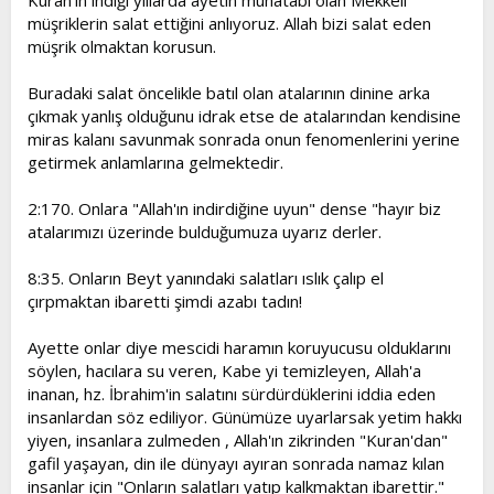
Kuran'ın indiği yıllarda ayetin muhatabı olan Mekkeli
müşriklerin salat ettiğini anlıyoruz. Allah bizi salat eden
müşrik olmaktan korusun.
Buradaki salat öncelikle batıl olan atalarının dinine arka
çıkmak yanlış olduğunu idrak etse de atalarından kendisine
miras kalanı savunmak sonrada onun fenomenlerini yerine
getirmek anlamlarına gelmektedir.
2:170. Onlara "Allah'ın indirdiğine uyun" dense "hayır biz
atalarımızı üzerinde bulduğumuza uyarız derler.
8:35. Onların Beyt yanındaki salatları ıslık çalıp el
çırpmaktan ibaretti şimdi azabı tadın!
Ayette onlar diye mescidi haramın koruyucusu olduklarını
söylen, hacılara su veren, Kabe yi temizleyen, Allah'a
inanan, hz. İbrahim'in salatını sürdürdüklerini iddia eden
insanlardan söz ediliyor. Günümüze uyarlarsak yetim hakkı
yiyen, insanlara zulmeden , Allah'ın zikrinden "Kuran'dan"
gafil yaşayan, din ile dünyayı ayıran sonrada namaz kılan
insanlar için "Onların salatları yatıp kalkmaktan ibarettir."