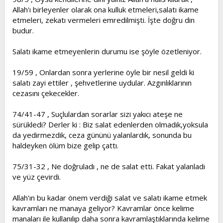
Allah'ı birleyenler olarak ona kulluk etmeleri,salatı ikame
etmeleri, zekatı vermeleri emredilmişti. İşte doğru din
budur.
Salatı ikame etmeyenlerin durumu ise şöyle özetleniyor.
19/59 , Onlardan sonra yerlerine öyle bir nesil geldi ki
salatı zayi ettiler , şehvetlerine uydular. Azgınlıklarının
cezasını çekecekler.
74/41-47 , Suçlulardan sorarlar sizi yakıcı ateşe ne
sürükledi? Derler ki : Biz salat edenlerden olmadık,yoksula
da yedirmezdik, ceza gününü yalanlardık, sonunda bu
haldeyken ölüm bize gelip çattı.
75/31-32 , Ne doğruladı , ne de salat etti. Fakat yalanladı
ve yüz çevirdi.
Allah'ın bu kadar önem verdiği salat ve salatı ikame etmek
kavramları ne manaya geliyor? Kavramlar önce kelime
manaları ile kullanılıp daha sonra kavramlaştıklarında kelime