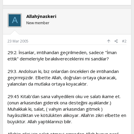
Allahýnaskeri
A
New member
23 Mar 2005
#2
29:2. İnsanlar, imtihandan geçirilmeden, sadece "İman
ettik" demeleriyle bırakılıvereceklerini mi sandılar?
29:3. Andolsun ki, biz onlardan öncekileri de imtihandan
geçirmişizdir. Elbette Allah, doğruları ortaya çıkaracak,
yalancıları da mutlaka ortaya koyacaktır.
29:45 Kitab'dan sana vahyedileni oku ve salatı ikame et.
(onun arkasından giderek ona desteğini ayaklandır.)
Muhakkak ki, salat, ( vahyin arkasından gitmek )
hayâsızlıktan ve kötülükten alıkoyar. Allah'ın zikri elbette en
büyüktür. Allah yaptıklarınızı bilir.