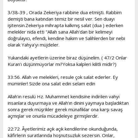
3/38-39 , Orada Zekeriya rabbine dua etmişti. Rabbim
demişti bana katından temiz bir nesil ver. Sen duayı
işitensin.Zekeriya mihrapta kalkmış salat (dua ) ederken
melekler nida etti "Allah sana Allah'dan bir kelimeyi
doğrulayıcı, efendi, kendine hakim ve Salihlerden bir nebi
olarak Yahya'yı müjdeler.
Yukarıdaki ayetlerin üzerine biraz düşünelim. ( 47/2 Onlar
Kuran'ı düşünmüyorlar mı?Yoksa kalpleri kilitli midir?)
33:56. Allah ve melekleri, resule çok salat ederler. Ey
müminler! Sizde ona salat edin selam edin
Allah'ın resulü Hz. Muhammet kendisine indirilen vahyi
insanlara duyurmaya ve Allah'ın dinini yaymaya başladıktan
sonra gerek müşrikler gerek münafıklar ona karşı savaş
açmışlar ve onunla mücadeleye girmişlerdir.
22:72. Âyetlerimiz açık açık kendilerine okunduğunda,
kâfirlerin suratlarında hoşnutsuzluk sezersin. Onlar,