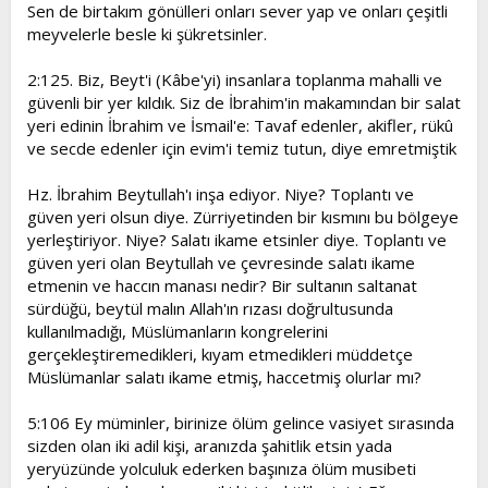
Sen de birtakım gönülleri onları sever yap ve onları çeşitli
meyvelerle besle ki şükretsinler.
2:125. Biz, Beyt'i (Kâbe'yi) insanlara toplanma mahalli ve
güvenli bir yer kıldık. Siz de İbrahim'in makamından bir salat
yeri edinin İbrahim ve İsmail'e: Tavaf edenler, akifler, rükû
ve secde edenler için evim'i temiz tutun, diye emretmiştik
Hz. İbrahim Beytullah'ı inşa ediyor. Niye? Toplantı ve
güven yeri olsun diye. Zürriyetinden bir kısmını bu bölgeye
yerleştiriyor. Niye? Salatı ikame etsinler diye. Toplantı ve
güven yeri olan Beytullah ve çevresinde salatı ikame
etmenin ve haccın manası nedir? Bir sultanın saltanat
sürdüğü, beytül malın Allah'ın rızası doğrultusunda
kullanılmadığı, Müslümanların kongrelerini
gerçekleştiremedikleri, kıyam etmedikleri müddetçe
Müslümanlar salatı ikame etmiş, haccetmiş olurlar mı?
5:106 Ey müminler, birinize ölüm gelince vasiyet sırasında
sizden olan iki adil kişi, aranızda şahitlik etsin yada
yeryüzünde yolculuk ederken başınıza ölüm musibeti