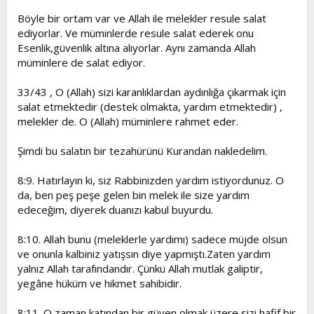
Böyle bir ortam var ve Allah ile melekler resule salat
ediyorlar. Ve müminlerde resule salat ederek onu
Esenlik,güvenlik altına alıyorlar. Aynı zamanda Allah
müminlere de salat ediyor.
33/43 , O (Allah) sizi karanlıklardan aydınlığa çıkarmak için
salat etmektedir (destek olmakta, yardım etmektedir) ,
melekler de. O (Allah) müminlere rahmet eder.
Şimdi bu salatın bir tezahürünü Kurandan nakledelim.
8:9. Hatırlayın ki, siz Rabbinizden yardım istiyordunuz. O
da, ben peş peşe gelen bin melek ile size yardım
edeceğim, diyerek duanızı kabul buyurdu.
8:10. Allah bunu (meleklerle yardımı) sadece müjde olsun
ve onunla kalbiniz yatışsın diye yapmıştı.Zaten yardım
yalnız Allah tarafındandır. Çünkü Allah mutlak galiptir,
yegâne hüküm ve hikmet sahibidir.
8:11. O zaman katından bir güven olmak üzere sizi hafif bir