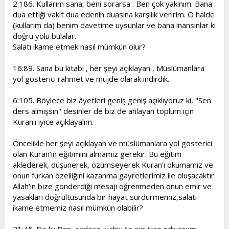
2:186. Kullarım sana, beni sorarsa : Ben çok yakınım. Bana
dua ettiği vakit dua edenin duasına karşılık veririm. O halde
(kullarım da) benim davetime uysunlar ve bana inansınlar ki
doğru yolu bulalar.
Salatı ikame etmek nasıl mümkün olur?
16:89. Sana bu kitabı , her şeyi açıklayan , Müslümanlara
yol gösterici rahmet ve müjde olarak indirdik.
6:105. Böylece biz âyetleri geniş geniş açıklıyoruz ki, "Sen
ders almışsın" desinler de biz de anlayan toplum için
Kuran'ı iyice açıklayalım.
Öncelikle her şeyi açıklayan ve müslümanlara yol gösterici
olan Kuran'ın eğitimini almamız gerekir. Bu eğitim
aklederek, düşünerek, özümseyerek Kuran'ı okumamız ve
onun furkan özelliğini kazanma gayretlerimiz ile oluşacaktır.
Allah'ın bize gönderdiği mesajı öğrenmeden onun emir ve
yasakları doğrultusunda bir hayat sürdürmemiz,salatı
ikame etmemiz nasıl mümkün olabilir?