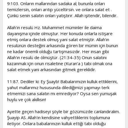
9:103. Onların mallarından sadaka al; bununla onları
temizlersin, onları arıtıp yüceltirsin. ve onlara salat et .
Çünkü senin salatın onları yatıştırır. Allah işitendir, bilendir.
Allah'ın resulü Hz. Muhammet müminler ile daima
dayanışma içinde olmuştur. Her konuda onlarla istişare
etmiş onlara destek olmuş yani salat etmiştir. Allah'ın
resulünün desteğini arkasında gören bir mümin için bunun
ne kadar önemli olduğu tartışmasızdır. Her insan gibi
Allah'ın resulü de ölmüştür. (21:34-35) Onun salatını
kazanmak için onun risaletine (Kuran'a ) tabi olmak ona
salat etmek yani arkasından gitmek gereklidir.
11:87. Dediler ki: Ey Şuayb! Babalarımızın kulluk ettiklerini,
yahut mallarımız hususunda dilediğimizi yapmayı terk
etmemizi sana salatın mı emrediyor? Oysa sen yumuşak
huylu ve çok akıllısın!
Ayette geçen hadiseyi şöyle bir gözümüzde canlandıralım.
Şuayip AS. Allah'ın kendisine vahyettiklerini toplumuna
iletiyor. Onlara babalarınızın kulluk ettiği tabi olduğu