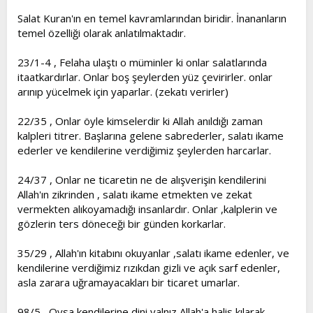
t
i
Salat Kuran'ın en temel kavramlarından biridir. İnananların
a
h
temel özelliği olarak anlatılmaktadır.
n
i
23/1-4 , Felaha ulaştı o müminler ki onlar salatlarında
itaatkardırlar. Onlar boş şeylerden yüz çevirirler. onlar
arınıp yücelmek için yaparlar. (zekatı verirler)
22/35 , Onlar öyle kimselerdir ki Allah anıldığı zaman
kalpleri titrer. Başlarına gelene sabrederler, salatı ikame
ederler ve kendilerine verdiğimiz şeylerden harcarlar.
24/37 , Onlar ne ticaretin ne de alışverişin kendilerini
Allah'ın zikrinden , salatı ikame etmekten ve zekat
vermekten alıkoyamadığı insanlardır. Onlar ,kalplerin ve
gözlerin ters döneceği bir günden korkarlar.
35/29 , Allah'ın kitabını okuyanlar ,salatı ikame edenler, ve
kendilerine verdiğimiz rızıkdan gizli ve açık sarf edenler,
asla zarara uğramayacakları bir ticaret umarlar.
98/5 , Oysa kendilerine dini yalnız Allah'a halis kılarak ,