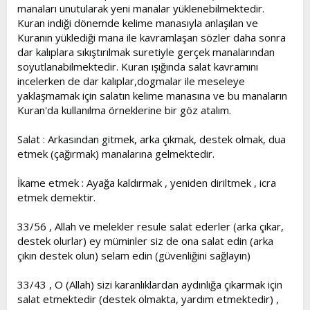
manaları unutularak yeni manalar yüklenebilmektedir.
Kuran indiği dönemde kelime manasıyla anlaşılan ve
Kuranın yüklediği mana ile kavramlaşan sözler daha sonra
dar kalıplara sıkıştırılmak suretiyle gerçek manalarından
soyutlanabilmektedir. Kuran ışığında salat kavramını
incelerken de dar kalıplar,dogmalar ile meseleye
yaklaşmamak için salatın kelime manasına ve bu manaların
Kuran'da kullanılma örneklerine bir göz atalım.
Salat : Arkasından gitmek, arka çıkmak, destek olmak, dua
etmek (çağırmak) manalarına gelmektedir.
İkame etmek : Ayağa kaldırmak , yeniden diriltmek , icra
etmek demektir.
33/56 , Allah ve melekler resule salat ederler (arka çıkar,
destek olurlar) ey müminler siz de ona salat edin (arka
çıkın destek olun) selam edin (güvenliğini sağlayın)
33/43 , O (Allah) sizi karanlıklardan aydınlığa çıkarmak için
salat etmektedir (destek olmakta, yardım etmektedir) ,