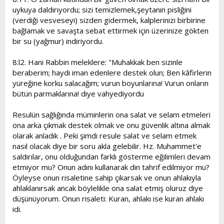
uykuya daldırıyordu; sizi temizlemek,şeytanın pisliğini
(verdiği vesveseyi) sizden gidermek, kalplerinizi birbirine
bağlamak ve savaşta sebat ettirmek için üzerinize gökten
bir su (yağmur) indiriyordu.
8:l2. Hani Rabbin meleklere: "Muhakkak ben sizinle
beraberim; haydi iman edenlere destek olun; Ben kâfirlerin
yüreğine korku salacağım; vurun boyunlarına! Vurun onların
bütün parmaklarına! diye vahyediyordu
Resulün sağlığında müminlerin ona salat ve selam etmeleri
ona arka çıkmak destek olmak ve onu güvenlik altına almak
olarak anladık . Peki şimdi resule salat ve selam etmek
nasıl olacak diye bir soru akla gelebilir. Hz. Muhammet'e
saldırılar, onu olduğundan farklı gösterme eğilimleri devam
etmiyor mu? Onun adını kullanarak din tahrif edilmiyor mu?
Öyleyse onun risaletine sahip çıkarsak ve onun ahlakıyla
ahlaklanırsak ancak böylelikle ona salat etmiş oluruz diye
düşünüyorum. Onun risaleti: Kuran, ahlakı ise kuran ahlakı
idi.