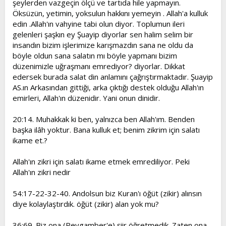
şeylerden vazgeçin ölçü ve tartıda hile yapmayın.
Öksüzün, yetimin, yoksulun hakkını yemeyin . Allah'a kulluk
edin .Allah'ın vahyine tabi olun diyor. Toplumun ileri
gelenleri şaşkın ey Şuayip diyorlar sen halim selim bir
insandın bizim işlerimize karışmazdın sana ne oldu da
böyle oldun sana salatın mı böyle yapmanı bizim
düzenimizle uğraşmanı emrediyor? diyorlar. Dikkat
edersek burada salat din anlamını çağrıştırmaktadır. Şuayip
AS.ın Arkasından gittiği, arka çıktığı destek olduğu Allah'ın
emirleri, Allah'ın düzenidir. Yani onun dinidir.
20:14. Muhakkak ki ben, yalnızca ben Allah'ım. Benden
başka ilâh yoktur. Bana kulluk et; benim zikrim için salatı
ikame et.?
Allah'ın zikri için salatı ikame etmek emrediliyor. Peki
Allah'ın zikri nedir
54:17-22-32-40. Andolsun biz Kuran'ı öğüt (zikir) alınsın
diye kolaylaştırdık. öğüt (zikir) alan yok mu?
36:69. Biz ona (Peygamber'e) şiir öğretmedik. Zaten ona