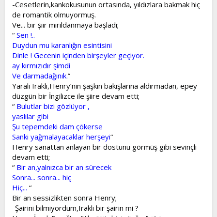
-Cesetlerin,kankokusunun ortasında, yıldızlara bakmak hiç
de romantik olmuyormuş.
Ve... bir şiir mırıldanmaya başladı;
“
Sen !..
Duydun mu karanlığın esintisini
Dinle ! Gecenin içinden birşeyler geçiyor.
ay kırmızıdır şimdi
Ve darmadağınık.
”
Yaralı Iraklı,Henry’nin şaşkın bakışlarına aldırmadan, epey
düzgün bir İngilizce ile şiire devam etti;
“
Bulutlar bizi gözlüyor ,
yaslılar gibi
Şu tepemdeki dam çökerse
Sanki yağmalayacaklar herşeyi
“
Henry sanattan anlayan bir dostunu görmüş gibi sevinçli
devam etti;
“
Bir an,yalnızca bir an sürecek
Sonra... sonra... hiç
Hiç...
“
Bir an sessizlikten sonra Henry;
-Şairini bilmiyordum,Iraklı bir şairin mi ?