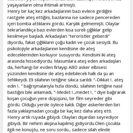
yaşayanların olma ihtimali artmıştı.
Henry bir kaç kez arkadaşlarının bazı evlere girdiğini
rastgele ateş ettiğini, bazılarına ise sadece pencereden
içeri bomba attıklarını gördü. Karşılık gelmemişti. Olaylar
tekrarlandıkça bazı evlerden kısa süreli çığlıklar gelip
kesilmeye başladı. Arkadaşları “teroristler geberdi”
diyordu, fakat çığlıkların çoğu kadın ve çocuk sesiydi. Bu
psikolojiyle arkadaşlarının kendisine de ateş
edeceklerinden korkuyor susuyordu. Kendisini iki ateş
arasında hissediyordu. Masumlara ateş eden arkadaşları
da, herhangi bir evden fırlayıp ABD asker elbisesi
yüzünden kendisine de ateş edebilecek halk da şu an
tehlikeydi. Eli silahının tetiğine sıkıca sarıldı. “-Dikkat !.. ateş
edin !.. “ bağrışmalarıyla hızla döndü, silahının tetiğine nasıl
bastığını bile anlamadı, “-Medet !..,medet !.. “ diye bağırarak
koşan çocuğun yere düşüşünü, bir film seyreder gibi
gördü. Olduğu yerde öylece kaldı. Diğer askerlerden biri
fazla yaklaşmadan çocuğa bir kaç kez daha ateş etti.
Henry artık rüyada gibiydi. Olayları dışardan seyrediyor
gibiydi. Bir nehirin akışına kapılmış gidiyordu.Ölen çocukla
ilgili ne konuştu, ne soru sordu., sadece silah elinde