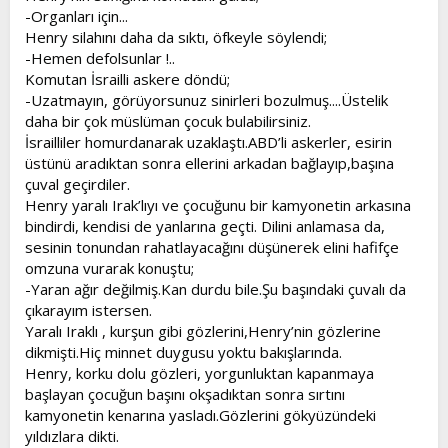
-Organları için...
Henry silahını daha da sıktı, öfkeyle söylendi;
-Hemen defolsunlar !..
Komutan İsrailli askere döndü;
-Uzatmayın, görüyorsunuz sinirleri bozulmuş....Üstelik
daha bir çok müslüman çocuk bulabilirsiniz.
İsrailliler homurdanarak uzaklaştı.ABD’li askerler, esirin
üstünü aradıktan sonra ellerini arkadan bağlayıp,başına
çuval geçirdiler.
Henry yaralı Irak’lıyı ve çocuğunu bir kamyonetin arkasına
bindirdi, kendisi de yanlarına geçti. Dilini anlamasa da,
sesinin tonundan rahatlayacağını düşünerek elini hafifçe
omzuna vurarak konuştu;
-Yaran ağır değilmiş.Kan durdu bile.Şu başındaki çuvalı da
çıkarayım istersen.
Yaralı Iraklı , kurşun gibi gözlerini,Henry’nin gözlerine
dikmişti.Hiç minnet duygusu yoktu bakışlarında.
Henry, korku dolu gözleri, yorgunluktan kapanmaya
başlayan çocuğun başını okşadıktan sonra sırtını
kamyonetin kenarına yasladı.Gözlerini gökyüzündeki
yıldızlara dikti.