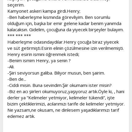
seçerim.
Kamyonet askeri kampa girdi.Henry;
-Ben haberleşme kısmında görevliyim. Ben sorumlu
olduğum için, başka bir emir gelene kadar benim yanımda
kalacaksın. Gidelim, çocuğuna da yiyecek birşeyler bulayım.
*** *** ***
Haberleşme odasındaydılar.Henry çocuğa biraz yiyecek
ve süt getirmişti.Esirin elinin çözülmesine izin verilmemişti.
Henry esirin ismini öğrenmek istedi;
-Benim ismim Henry, ya senin ?
-Ali.
-Şiiri seviyorsun galiba. Biliyor musun, ben şairim.
-Ben de...
-Ciddi misin. Buna sevindim.Şiir okumamı ister misin?
-Biz en acı şiirleri okumuyoruz,yaşıyoruz artık.Öyle ki, , hani
derler ya “Kelimeler yetmiyor, kelimeler tükendi”, işte
bizim çektiklerimizi, acılarımızı tarife de kelimeler yetmiyor.
Ne yazsam,ne okusam, ne dinlesem yaşadıklarımızı tarif
edemez artık.