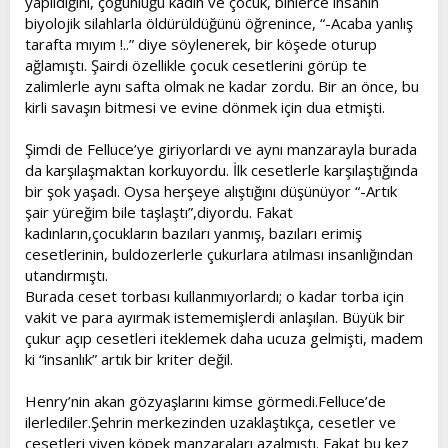
yapıldığını, çoğunluğu kadın ve çocuk, binlerce insanın
biyolojik silahlarla öldürüldüğünü öğrenince, “-Acaba yanlış
tarafta mıyım !..” diye söylenerek, bir köşede oturup
ağlamıştı. Şairdi özellikle çocuk cesetlerini görüp te
zalimlerle aynı safta olmak ne kadar zordu. Bir an önce, bu
kirli savaşın bitmesi ve evine dönmek için dua etmişti.
Şimdi de Felluce’ye giriyorlardı ve aynı manzarayla burada
da karşılaşmaktan korkuyordu. İlk cesetlerle karşılaştığında
bir şok yaşadı. Oysa herşeye alıştığını düşünüyor “-Artık
şair yüreğim bile taşlaştı”,diyordu. Fakat
kadınların,çocukların bazıları yanmış, bazıları erimiş
cesetlerinin, buldozerlerle çukurlara atılması insanlığından
utandırmıştı.
Burada ceset torbası kullanmıyorlardı; o kadar torba için
vakit ve para ayırmak istememişlerdi anlaşılan. Büyük bir
çukur açıp cesetleri iteklemek daha ucuza gelmişti, madem
ki “insanlık” artık bir kriter değil.
Henry’nin akan gözyaşlarını kimse görmedi.Felluce’de
ilerlediler.Şehrin merkezinden uzaklaştıkça, cesetler ve
cesetleri yiyen köpek manzaraları azalmıştı. Fakat bu kez