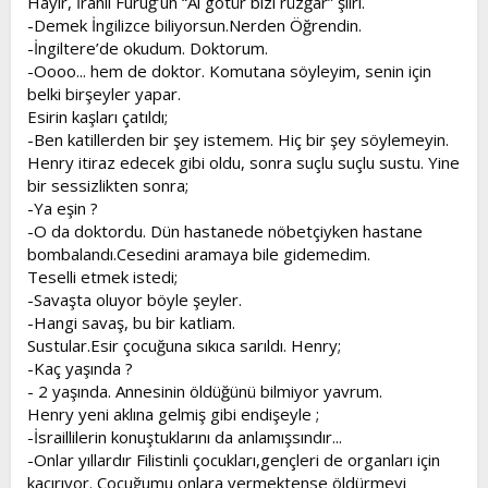
Hayır, İranlı Furuğ’un “Al götür bizi rüzğar” şiiri.
-Demek İngilizce biliyorsun.Nerden Öğrendin.
-İngiltere’de okudum. Doktorum.
-Oooo... hem de doktor. Komutana söyleyim, senin için
belki birşeyler yapar.
Esirin kaşları çatıldı;
-Ben katillerden bir şey istemem. Hiç bir şey söylemeyin.
Henry itiraz edecek gibi oldu, sonra suçlu suçlu sustu. Yine
bir sessizlikten sonra;
-Ya eşin ?
-O da doktordu. Dün hastanede nöbetçiyken hastane
bombalandı.Cesedini aramaya bile gidemedim.
Teselli etmek istedi;
-Savaşta oluyor böyle şeyler.
-Hangi savaş, bu bir katliam.
Sustular.Esir çocuğuna sıkıca sarıldı. Henry;
-Kaç yaşında ?
- 2 yaşında. Annesinin öldüğünü bilmiyor yavrum.
Henry yeni aklına gelmiş gibi endişeyle ;
-İsraillilerin konuştuklarını da anlamışsındır...
-Onlar yıllardır Filistinli çocukları,gençleri de organları için
kaçırıyor. Çocuğumu onlara vermektense öldürmeyi