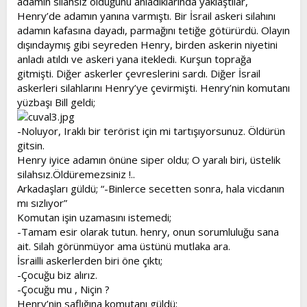
adamın silahsız olduğunu anladıklarında yaklaştılar,
Henry’de adamın yanına varmıştı. Bir İsrail askeri silahını
adamın kafasına dayadı, parmağını tetiğe götürürdü. Olayın
dışındaymış gibi seyreden Henry, birden askerin niyetini
anladı atıldı ve askeri yana itekledi. Kurşun toprağa
gitmişti. Diğer askerler çevreslerini sardı. Diğer İsrail
askerleri silahlarını Henry’ye çevirmişti. Henry’nin komutanı
yüzbaşı Bill geldi;
-Noluyor, Iraklı bir terörist için mi tartışıyorsunuz. Öldürün
gitsin.
Henry iyice adamın önüne siper oldu; O yaralı biri, üstelik
silahsız.Öldüremezsiniz !..
Arkadaşları güldü; “-Binlerce secetten sonra, hala vicdanın
mı sızlıyor”
Komutan işin uzamasını istemedi;
-Tamam esir olarak tutun. henry, onun sorumluluğu sana
ait. Silah görünmüyor ama üstünü mutlaka ara.
İsrailli askerlerden biri öne çıktı;
-Çocuğu biz alırız.
-Çocuğu mu , Niçin ?
Henry’nin saflığına komutanı güldü;