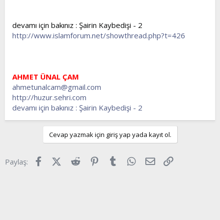
devamı için bakınız : Şairin Kaybedişi - 2
http://www.islamforum.net/showthread.php?t=426
AHMET ÜNAL ÇAM
ahmetunalcam@gmail.com
http://huzur.sehri.com
devamı için bakınız : Şairin Kaybedişi - 2
Cevap yazmak için giriş yap yada kayıt ol.
Facebook
X (Twitter)
Reddit
Pinterest
Tumblr
WhatsApp
E-posta
Link
Paylaş: