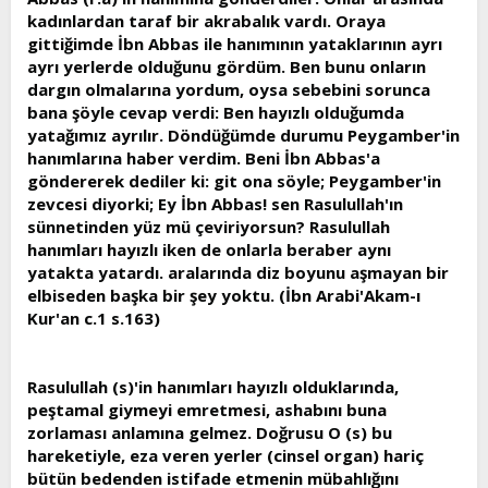
kadınlardan taraf bir akrabalık vardı. Oraya
gittiğimde İbn Abbas ile hanımının yataklarının ayrı
ayrı yerlerde olduğunu gördüm. Ben bunu onların
dargın olmalarına yordum, oysa sebebini sorunca
bana şöyle cevap verdi: Ben hayızlı olduğumda
yatağımız ayrılır. Döndüğümde durumu Peygamber'in
hanımlarına haber verdim. Beni İbn Abbas'a
göndererek dediler ki: git ona söyle; Peygamber'in
zevcesi diyorki; Ey İbn Abbas! sen Rasulullah'ın
sünnetinden yüz mü çeviriyorsun? Rasulullah
hanımları hayızlı iken de onlarla beraber aynı
yatakta yatardı. aralarında diz boyunu aşmayan bir
elbiseden başka bir şey yoktu. (İbn Arabi'Akam-ı
Kur'an c.1 s.163)
Rasulullah (s)'in hanımları hayızlı olduklarında,
peştamal giymeyi emretmesi, ashabını buna
zorlaması anlamına gelmez. Doğrusu O (s) bu
hareketiyle, eza veren yerler (cinsel organ) hariç
bütün bedenden istifade etmenin mübahlığını