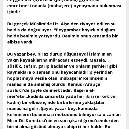
emretmesi onunla (mübaşere) oynaşmada bulunması
içindir.
Bu gerçek Müslim'de Hz. Aişe'den rivayet edilen şu
haidis de doğruluyor. "Peygamber hayızlı olduğum
halde benimle yatıyordu. Benimle onun arasında bir
elbise vardı."
Bu yazar bey, biraz durup düşünseydi İslam'ın en
yakın kaynaklarına müracaat etseydi. Mesela,
sözlük, tefsir, garip hadisler ve onların şerhleri gibi
kaynaklara o zaman onu heyecanladırıp yerinden
hoplatmaya vesile olan 'mübaşere' kelimseinin
manasını da anlamış olurdu. Kamus (Arapça
sözlük)'de şöyle denmektedir. Başere el-
mer'ete...kadınla cima etti yada her ikisi (erkek ve
kadın) bir elbise içinde birbirlerine yaklaştılar
manasına gelir. Şayet yazar bey, kamusda
kelimelerin bulunması metodunu bilmiyorsa o zaman
Mısır Dil Komitesi'nin en son çıkardığı mu'cemlerden
birini alma gücünü almaya sahiprti her halde. Bu