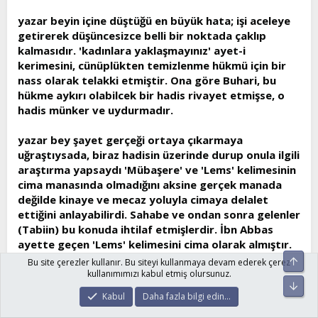
yazar beyin içine düştüğü en büyük hata; işi aceleye
getirerek düşüncesizce belli bir noktada çaklıp
kalmasıdır. 'kadınlara yaklaşmayınız' ayet-i
kerimesini, cünüplükten temizlenme hükmü için bir
nass olarak telakki etmiştir. Ona göre Buhari, bu
hükme aykırı olabilcek bir hadis rivayet etmişse, o
hadis münker ve uydurmadır.
yazar bey şayet gerçeği ortaya çıkarmaya
uğraştıysada, biraz hadisin üzerinde durup onula ilgili
araştırma yapsaydı 'Mübaşere' ve 'Lems' kelimesinin
cima manasında olmadığını aksine gerçek manada
değilde kinaye ve mecaz yoluyla cimaya delalet
ettiğini anlayabilirdi. Sahabe ve ondan sonra gelenler
(Tabiin) bu konuda ihtilaf etmişlerdir. İbn Abbas
ayette geçen 'Lems' kelimesini cima olarak almıştır.
Ebu Hanifede aynı şekilde kullanmıştır.Hz. Ömer oğlu
Üst
Bu site çerezler kullanır. Bu siteyi kullanmaya devam ederek çerez
Abdullah ve İbn Mesud kadına dokunmanın abdetsi
kullanımımızı kabul etmiş olursunuz.
Alt
bozacağını söylemişler, İbn Kesir şöyle der; Bu Şafii
Kabul
Daha fazla bilgi edin…
ve arkadaşlarının, Malik'in ve Ahmed b.Hanbel'in