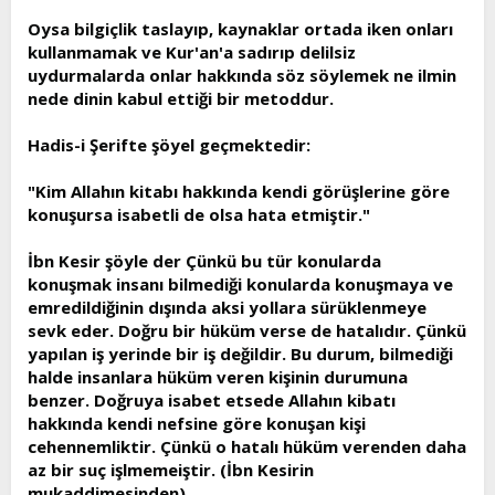
Oysa bilgiçlik taslayıp, kaynaklar ortada iken onları
kullanmamak ve Kur'an'a sadırıp delilsiz
uydurmalarda onlar hakkında söz söylemek ne ilmin
nede dinin kabul ettiği bir metoddur.
Hadis-i Şerifte şöyel geçmektedir:
"Kim Allahın kitabı hakkında kendi görüşlerine göre
konuşursa isabetli de olsa hata etmiştir."
İbn Kesir şöyle der Çünkü bu tür konularda
konuşmak insanı bilmediği konularda konuşmaya ve
emredildiğinin dışında aksi yollara sürüklenmeye
sevk eder. Doğru bir hüküm verse de hatalıdır. Çünkü
yapılan iş yerinde bir iş değildir. Bu durum, bilmediği
halde insanlara hüküm veren kişinin durumuna
benzer. Doğruya isabet etsede Allahın kibatı
hakkında kendi nefsine göre konuşan kişi
cehennemliktir. Çünkü o hatalı hüküm verenden daha
az bir suç işlmemeiştir. (İbn Kesirin
mukaddimesinden)