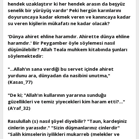
hendek uzaklaştırır ki her hendek arasın da beşyüz
senelik bir yürüyüş vardır' Peki hergün karınlarını
doyuruncaya kadar ekmek veren ve kanıncaya kadar
su veren kişilerin mükafatı ne kadar olacak?
'Dünya ahiret ehline haramdır. Ahirette dünya ehline
haramdır.' Bir Peygamber öyle söylemesi nasıl
düşünülebilir? Allah Teala muhkem kitabında şunları
söylemektedir:
"...Allah'ın sana verdiği bu servet içinde ahiret
yurdunu ara, dünyadan da nasibini unutma,"
(Kasas_77)
"De ki; "Allah'ın kullarının yararına sunduğu
güzellikleri ve temiz yiyecekleri kim haram etti?..."
(A'raf_32)
Rasulullah (s) nasıl şöyel diyebilir? "Taun, kardeşiniz
cinlerin yarasıdır." "Sizin düşmanlarınız cinlerdir"
"Salih kimselerin iyilikleri mukarreb (melekler ve