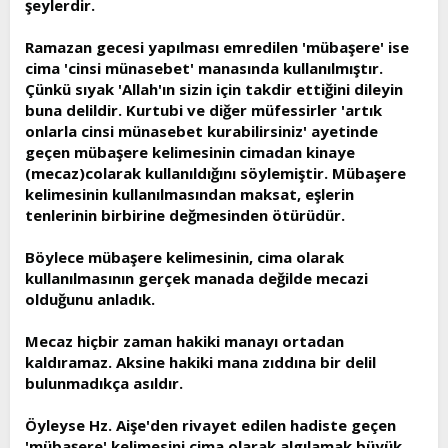
şeylerdir.
Ramazan gecesi yapılması emredilen 'mübaşere' ise
cima 'cinsi münasebet' manasında kullanılmıştır.
Çünkü sıyak 'Allah'ın sizin için takdir ettiğini dileyin
buna delildir. Kurtubi ve diğer müfessirler 'artık
onlarla cinsi münasebet kurabilirsiniz' ayetinde
geçen mübaşere kelimesinin cimadan kinaye
(mecaz)colarak kullanıldığını söylemiştir. Mübaşere
kelimesinin kullanılmasından maksat, eşlerin
tenlerinin birbirine değmesinden ötürüdür.
Böylece mübaşere kelimesinin, cima olarak
kullanılmasının gerçek manada değilde mecazi
olduğunu anladık.
Mecaz hiçbir zaman hakiki manayı ortadan
kaldıramaz. Aksine hakiki mana zıddına bir delil
bulunmadıkça asıldır.
Öyleyse Hz. Aişe'den rivayet edilen hadiste geçen
'mübaşere' kelimesini cima olarak algılamak büyük