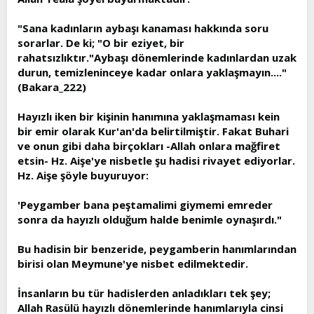
"Sana kadınların aybaşı kanaması hakkında soru
sorarlar. De ki; "O bir eziyet, bir
rahatsızlıktır."Aybaşı dönemlerinde kadınlardan uzak
durun, temizleninceye kadar onlara yaklaşmayın...."
(Bakara_222)
Hayızlı iken bir kişinin hanımına yaklaşmaması kein
bir emir olarak Kur'an'da belirtilmiştir. Fakat Buhari
ve onun gibi daha birçokları -Allah onlara mağfiret
etsin- Hz. Aişe'ye nisbetle şu hadisi rivayet ediyorlar.
Hz. Aişe şöyle buyuruyor:
'Peygamber bana peştamalimi giymemi emreder
sonra da hayızlı olduğum halde benimle oynaşırdı."
Bu hadisin bir benzeride, peygamberin hanımlarından
birisi olan Meymune'ye nisbet edilmektedir.
İnsanların bu tür hadislerden anladıkları tek şey;
Allah Rasülü hayızlı dönemlerinde hanımlarıyla cinsi