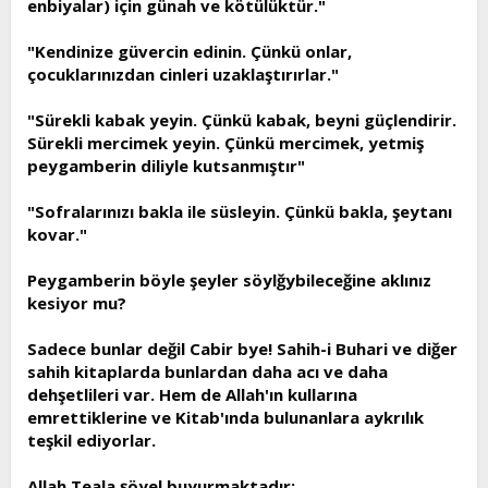
enbiyalar) için günah ve kötülüktür."
"Kendinize güvercin edinin. Çünkü onlar,
çocuklarınızdan cinleri uzaklaştırırlar."
"Sürekli kabak yeyin. Çünkü kabak, beyni güçlendirir.
Sürekli mercimek yeyin. Çünkü mercimek, yetmiş
peygamberin diliyle kutsanmıştır"
"Sofralarınızı bakla ile süsleyin. Çünkü bakla, şeytanı
kovar."
Peygamberin böyle şeyler söylğybileceğine aklınız
kesiyor mu?
Sadece bunlar değil Cabir bye! Sahih-i Buhari ve diğer
sahih kitaplarda bunlardan daha acı ve daha
dehşetlileri var. Hem de Allah'ın kullarına
emrettiklerine ve Kitab'ında bulunanlara aykrılık
teşkil ediyorlar.
Allah Teala şöyel buyurmaktadır: