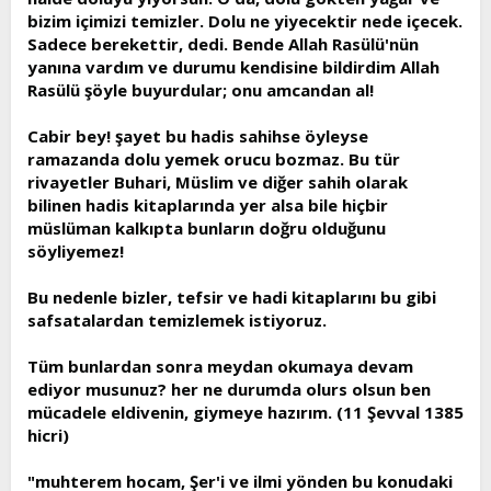
bizim içimizi temizler. Dolu ne yiyecektir nede içecek.
Sadece berekettir, dedi. Bende Allah Rasülü'nün
yanına vardım ve durumu kendisine bildirdim Allah
Rasülü şöyle buyurdular; onu amcandan al!
Cabir bey! şayet bu hadis sahihse öyleyse
ramazanda dolu yemek orucu bozmaz. Bu tür
rivayetler Buhari, Müslim ve diğer sahih olarak
bilinen hadis kitaplarında yer alsa bile hiçbir
müslüman kalkıpta bunların doğru olduğunu
söyliyemez!
Bu nedenle bizler, tefsir ve hadi kitaplarını bu gibi
safsatalardan temizlemek istiyoruz.
Tüm bunlardan sonra meydan okumaya devam
ediyor musunuz? her ne durumda olurs olsun ben
mücadele eldivenin, giymeye hazırım. (11 Şevval 1385
hicri)
"muhterem hocam, Şer'i ve ilmi yönden bu konudaki