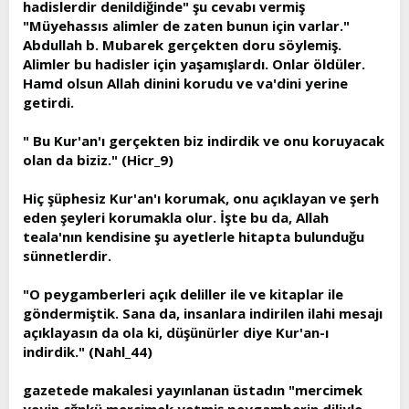
hadislerdir denildiğinde" şu cevabı vermiş
"Müyehassıs alimler de zaten bunun için varlar."
Abdullah b. Mubarek gerçekten doru söylemiş.
Alimler bu hadisler için yaşamışlardı. Onlar öldüler.
Hamd olsun Allah dinini korudu ve va'dini yerine
getirdi.
" Bu Kur'an'ı gerçekten biz indirdik ve onu koruyacak
olan da biziz." (Hicr_9)
Hiç şüphesiz Kur'an'ı korumak, onu açıklayan ve şerh
eden şeyleri korumakla olur. İşte bu da, Allah
teala'nın kendisine şu ayetlerle hitapta bulunduğu
sünnetlerdir.
"O peygamberleri açık deliller ile ve kitaplar ile
göndermiştik. Sana da, insanlara indirilen ilahi mesajı
açıklayasın da ola ki, düşünürler diye Kur'an-ı
indirdik." (Nahl_44)
gazetede makalesi yayınlanan üstadın "mercimek