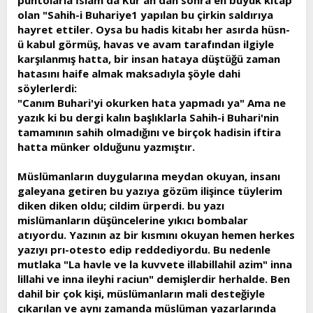
puntolarla İslam'da Kur'an'dan sonra en büyük kitap
olan "Sahih-i Buhariye1 yapılan bu çirkin saldırıya
hayret ettiler. Oysa bu hadis kitabı her asırda hüsn-
ü kabul görmüş, havas ve avam tarafından ilgiyle
karşılanmış hatta, bir insan hataya düştüğü zaman
hatasını haife almak maksadıyla şöyle dahi
söylerlerdi:
"Canım Buhari'yi okurken hata yapmadı ya" Ama ne
yazık ki bu dergi kalın başlıklarla Sahih-i Buhari'nin
tamamının sahih olmadığını ve birçok hadisin iftira
hatta münker olduğunu yazmıştır.
Müslümanların duygularına meydan okuyan, insanı
galeyana getiren bu yazıya gözüm ilişince tüylerim
diken diken oldu; cildim ürperdi. bu yazı
mislümanların düşüncelerine yıkıcı bombalar
atıyordu. Yazının az bir kısmını okuyan hemen herkes
yazıyı prı-otesto edip reddediyordu. Bu nedenle
mutlaka "La havle ve la kuvvete illabillahil azim" inna
lillahi ve inna ileyhi raciun" demişlerdir herhalde. Ben
dahil bir çok kişi, müslümanların mali desteğiyle
çıkarılan ve aynı zamanda müslüman yazarlarında