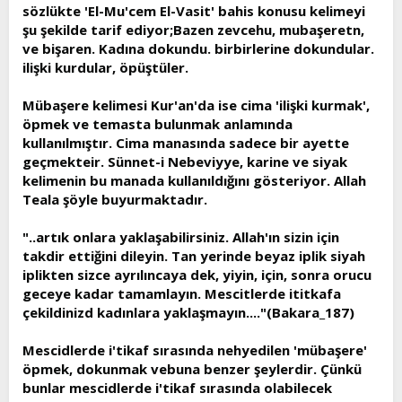
sözlükte 'El-Mu'cem El-Vasit' bahis konusu kelimeyi
şu şekilde tarif ediyor;Bazen zevcehu, mubaşeretn,
ve bişaren. Kadına dokundu. birbirlerine dokundular.
ilişki kurdular, öpüştüler.
Mübaşere kelimesi Kur'an'da ise cima 'ilişki kurmak',
öpmek ve temasta bulunmak anlamında
kullanılmıştır. Cima manasında sadece bir ayette
geçmekteir. Sünnet-i Nebeviyye, karine ve siyak
kelimenin bu manada kullanıldığını gösteriyor. Allah
Teala şöyle buyurmaktadır.
"..artık onlara yaklaşabilirsiniz. Allah'ın sizin için
takdir ettiğini dileyin. Tan yerinde beyaz iplik siyah
iplikten sizce ayrılıncaya dek, yiyin, için, sonra orucu
geceye kadar tamamlayın. Mescitlerde ititkafa
çekildinizd kadınlara yaklaşmayın...."(Bakara_187)
Mescidlerde i'tikaf sırasında nehyedilen 'mübaşere'
öpmek, dokunmak vebuna benzer şeylerdir. Çünkü
bunlar mescidlerde i'tikaf sırasında olabilecek