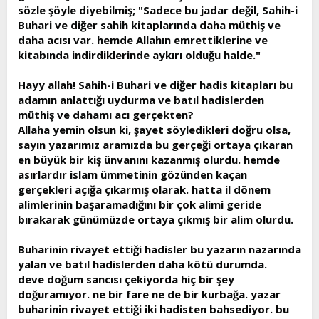
sözle şöyle diyebilmiş; "Sadece bu jadar değil, Sahih-i
Buhari ve diğer sahih kitaplarında daha müthiş ve
daha acısı var. hemde Allahın emrettiklerine ve
kitabında indirdiklerinde aykırı olduğu halde."
Hayy allah! Sahih-i Buhari ve diğer hadis kitapları bu
adamın anlattığı uydurma ve batıl hadislerden
müthiş ve dahamı acı gerçekten?
Allaha yemin olsun ki, şayet söyledikleri doğru olsa,
sayın yazarımız aramızda bu gerçeği ortaya çıkaran
en büyük bir kiş ünvanını kazanmış olurdu. hemde
asırlardır islam ümmetinin gözünden kaçan
gerçekleri açığa çıkarmış olarak. hatta il dönem
alimlerinin başaramadığını bir çok alimi geride
bırakarak günümüzde ortaya çıkmış bir alim olurdu.
Buharinin rivayet ettiği hadisler bu yazarın nazarında
yalan ve batıl hadislerden daha kötü durumda.
deve doğum sancısı çekiyorda hiç bir şey
doğuramıyor. ne bir fare ne de bir kurbağa. yazar
buharinin rivayet ettiği iki hadisten bahsediyor. bu