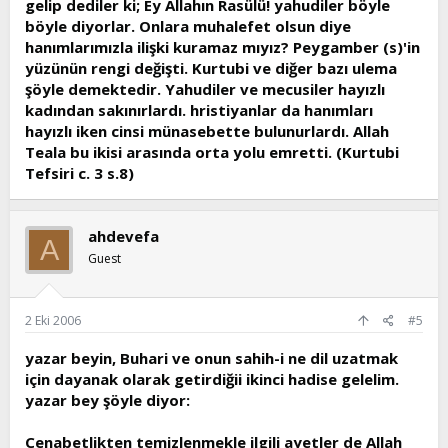
gelip dediler ki; Ey Allahın Rasülü! yahudiler böyle
böyle diyorlar. Onlara muhalefet olsun diye
hanımlarımızla ilişki kuramaz mıyız? Peygamber (s)'in
yüzünün rengi değişti. Kurtubi ve diğer bazı ulema
şöyle demektedir. Yahudiler ve mecusiler hayızlı
kadından sakınırlardı. hristiyanlar da hanımları
hayızlı iken cinsi münasebette bulunurlardı. Allah
Teala bu ikisi arasında orta yolu emretti. (Kurtubi
Tefsiri c. 3 s.8)
ahdevefa
A
Guest
2 Eki 2006
#5
yazar beyin, Buhari ve onun sahih-i ne dil uzatmak
için dayanak olarak getirdiğii ikinci hadise gelelim.
yazar bey şöyle diyor:
Cenabetlikten temizlenmekle ilgili ayetler de Allah