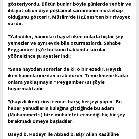
gösteriyordu. Bütün bunlar böyle günlerde tedbir ve
ihtiyat olsun diye peştamal sarınmanın müstehap
olduğunu gösterir. Müslim'de Hz.Enes'ten bir rivayet
vardır:
"Yahudiler, hanımları hayızlı iken onlarla hiçbir şey
yemezler ve aynı evde bile oturmazlardı. Sahabe
Peygamber (s)'e bu konu hakkında sorular
yööneltince şu ayetler indi:
"Sana hayzdan sorarlar de ki, o bir ezadır. Hayızlı
iken hanımlarınızdan uzak durun. Temizlenene kadar
onlara yaklaşmayın." Peygamber (s) şöyle
buyurmaktadır:
"(hayızlı iken) cinsi temas harşç herşeyi yapın" Bu
haber yahudilerin kulağına gittiğinde bu adam
(Muhammed s) bize muhalefet etmediği hiç bir şey
bırakmadı dmeye başladılar.
Useyd b. Hudeyr ile Abbad b. Bişr Allah Rasülüne