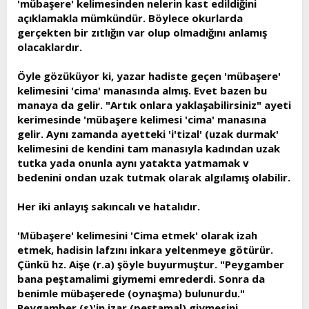
'mübaşere' kelimesinden nelerin kast edildiğini
açıklamakla mümkündür. Böylece okurlarda
gerçekten bir zıtlığın var olup olmadığını anlamış
olacaklardır.
Öyle gözüküyor ki, yazar hadiste geçen 'mübaşere'
kelimesini 'cima' manasında almış. Evet bazen bu
manaya da gelir. "Artık onlara yaklaşabilirsiniz" ayeti
kerimesinde 'mübaşere kelimesi 'cima' manasına
gelir. Aynı zamanda ayetteki 'i'tizal' (uzak durmak'
kelimesini de kendini tam manasıyla kadından uzak
tutka yada onunla aynı yatakta yatmamak v
bedenini ondan uzak tutmak olarak algılamış olabilir.
Her iki anlayış sakıncalı ve hatalıdır.
'Mübaşere' kelimesini 'Cima etmek' olarak izah
etmek, hadisin lafzını inkara yeltenmeye götürür.
Çünkü hz. Aişe (r.a) şöyle buyurmuştur. "Peygamber
bana peştamalimi giymemi emrederdi. Sonra da
benimle mübaşerede (oynaşma) bulunurdu."
Peygamber (s)'in izar (peştamal) giymesini