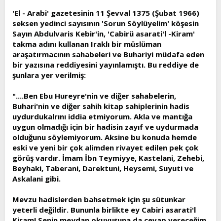
t
i
'El - Arabi' gazetesinin 11 Şevval 1375 (Şubat 1966)
a
h
seksen yedinci sayısının 'Sorun Söylüyelim' köşesin
n
i
Sayın Abdulvaris Kebir'in, 'Cabirü asarati'l -Kiram'
takma adını kullanan Iraklı bir müslüman
araşatırmacının sahabeleri ve Buhariyi müdafa eden
bir yazısına reddiyesini yayınlamıştı. Bu reddiye de
şunlara yer verilmiş:
"....Ben Ebu Hureyre'nin ve diğer sahabelerin,
Buhari'nin ve diğer sahih kitap sahiplerinin hadis
uydurdukalrını iddia etmiyorum. Akla ve mantığa
uygun olmadığı için bir hadisin zayıf ve uydurmada
olduğunu söylemiyorum. Aksine bu konuda hemde
eski ve yeni bir çok alimden rivayet edilen pek çok
görüş vardır. İmam İbn Teymiyye, Kastelani, Zehebi,
Beyhaki, Taberani, Darektuni, Heysemi, Suyuti ve
Askalani gibi.
Mevzu hadislerden bahsetmek için şu sütunkar
yeterli değildir. Bununla birlikte ey Cabiri asarati'l
Kiram! Senin meydan okuyuşuna da cevap vereceğim.