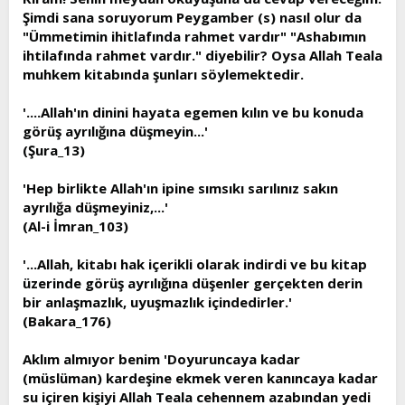
Şimdi sana soruyorum Peygamber (s) nasıl olur da
"Ümmetimin ihitlafında rahmet vardır" "Ashabımın
ihtilafında rahmet vardır." diyebilir? Oysa Allah Teala
muhkem kitabında şunları söylemektedir.
'....Allah'ın dinini hayata egemen kılın ve bu konuda
görüş ayrılığına düşmeyin...'
(Şura_13)
'Hep birlikte Allah'ın ipine sımsıkı sarılınız sakın
ayrılığa düşmeyiniz,...'
(Al-i İmran_103)
'...Allah, kitabı hak içerikli olarak indirdi ve bu kitap
üzerinde görüş ayrılığına düşenler gerçekten derin
bir anlaşmazlık, uyuşmazlık içindedirler.'
(Bakara_176)
Aklım almıyor benim 'Doyuruncaya kadar
(müslüman) kardeşine ekmek veren kanıncaya kadar
su içiren kişiyi Allah Teala cehennem azabından yedi