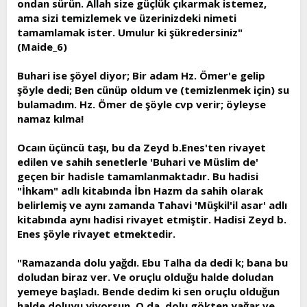
ondan sürün. Allah size güçlük çıkarmak istemez,
ama sizi temizlemek ve üzerinizdeki nimeti
tamamlamak ister. Umulur ki şükredersiniz"
(Maide_6)
Buhari ise şöyel diyor; Bir adam Hz. Ömer'e gelip
şöyle dedi; Ben cünüp oldum ve (temizlenmek için) su
bulamadım. Hz. Ömer de şöyle cvp verir; öyleyse
namaz kılma!
Ocaın üçüncü taşı, bu da Zeyd b.Enes'ten rivayet
edilen ve sahih senetlerle 'Buhari ve Müslim de'
geçen bir hadisle tamamlanmaktadır. Bu hadisi
"İhkam" adlı kitabında İbn Hazm da sahih olarak
belirlemiş ve aynı zamanda Tahavi 'Müşkil'il asar' adlı
kitabında aynı hadisi rivayet etmiştir. Hadisi Zeyd b.
Enes şöyle rivayet etmektedir.
"Ramazanda dolu yağdı. Ebu Talha da dedi k; bana bu
doludan biraz ver. Ve oruçlu olduğu halde doludan
yemeye başladı. Bende dedim ki sen oruçlu olduğun
halde doluyu yiyorsun. O da, dolu gökten yağar ve