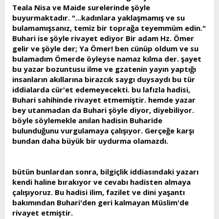
Teala Nisa ve Maide surelerinde şöyle
buyurmaktadır. "...kadınlara yaklaşmamış ve su
bulamamışsanız, temiz bir toprağa teyemmüm edin."
Buhari ise şöyle rivayet ediyor Bir adam Hz. Ömer
gelir ve şöyle der; Ya Ömer! ben cünüp oldum ve su
bulamadım Ömerde öyleyse namaz kılma der. şayet
bu yazar bozuntusu ilme ve gzatenin yayın yaptığı
insanların akıllarına birazcık saygı duysaydı bu tür
iddialarda cür'et edemeyecekti. bu lafızla hadisi,
Buhari sahihinde rivayet etmemiştir. hemde yazar
bey utanmadan da Buhari şöyle diyor, diyebiliyor.
böyle söylemekle anılan hadisin Buharide
bulunduğunu vurgulamaya çalışıyor. Gerçeğe karşı
bundan daha büyük bir uydurma olamazdı.
bütün bunlardan sonra, bilgiçlik iddiasındaki yazarı
kendi haline bırakıyor ve cevabı hadisten almaya
çalışıyoruz. Bu hadisi ilim, fazilet ve dini yaşantı
bakımından Buhari'den geri kalmayan Müslim'de
rivayet etmiştir.