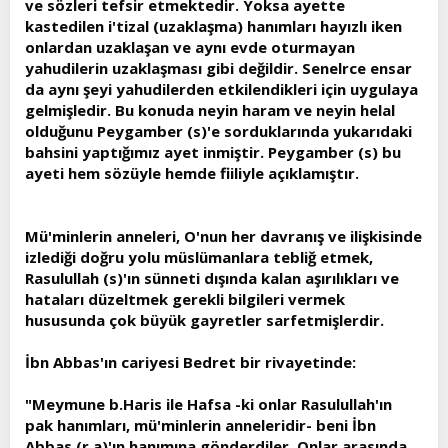
ve sözleri tefsir etmektedir. Yoksa ayette
kastedilen i'tizal (uzaklaşma) hanımları hayızlı iken
onlardan uzaklaşan ve aynı evde oturmayan
yahudilerin uzaklaşması gibi değildir. Senelrce ensar
da aynı şeyi yahudilerden etkilendikleri için uygulaya
gelmişledir. Bu konuda neyin haram ve neyin helal
olduğunu Peygamber (s)'e sorduklarında yukarıdaki
bahsini yaptığımız ayet inmiştir. Peygamber (s) bu
ayeti hem sözüyle hemde fiiliyle açıklamıştır.
Mü'minlerin anneleri, O'nun her davranış ve ilişkisinde
izlediği doğru yolu müslümanlara tebliğ etmek,
Rasulullah (s)'ın sünneti dışında kalan aşırılıkları ve
hataları düzeltmek gerekli bilgileri vermek
hususunda çok büyük gayretler sarfetmişlerdir.
İbn Abbas'ın cariyesi Bedret bir rivayetinde:
"Meymune b.Haris ile Hafsa -ki onlar Rasulullah'ın
pak hanımları, mü'minlerin anneleridir- beni İbn
Abbas (r.a)'ın hanımına gönderdiler. Onlar arasında