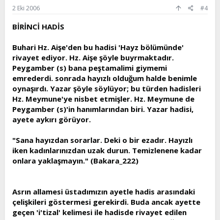
2 Eki 2006
#4
BİRİNCİ HADİS
Buhari Hz. Aişe'den bu hadisi 'Hayz bölümünde'
rivayet ediyor. Hz. Aişe şöyle buyrmaktadır.
Peygamber (s) bana peştamalimi giymemi
emrederdi. sonrada hayızlı olduğum halde benimle
oynaşırdı. Yazar şöyle söylüyor; bu türden hadisleri
Hz. Meymune'ye nisbet etmişler. Hz. Meymune de
Peygamber (s)'in hanımlarından biri. Yazar hadisi,
ayete aykırı görüyor.
"Sana hayızdan sorarlar. Deki o bir ezadır. Hayızlı
iken kadınlarınızdan uzak durun. Temizlenene kadar
onlara yaklaşmayın." (Bakara_222)
Asrın allamesi üstadımızın ayetle hadis arasındaki
çelişkileri göstermesi gerekirdi. Buda ancak ayette
geçen 'i'tizal' kelimesi ile hadisde rivayet edilen