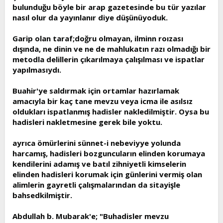
bulunduğu böyle bir arap gazetesinde bu tür yazılar
nasıl olur da yayınlanır diye düşünüyoduk.
Garip olan taraf;doğru olmayan, ilminn roızası
dışında, ne dinin ve ne de mahlukatın razı olmadığı bir
metodla delillerin çıkarılmaya çalışılması ve ispatlar
yapılmasıydı.
Buahir'ye saldırmak için ortamlar hazırlamak
amacıyla bir kaç tane mevzu veya icma ile asılsız
oldukları ispatlanmış hadisler nakledilmiştir. Oysa bu
hadisleri nakletmesine gerek bile yoktu.
ayrıca ömürlerini sünnet-i nebeviyye yolunda
harcamış, hadisleri bozguncuların elinden korumaya
kendilerini adamış ve batıl zihniyetli kimselerin
elinden hadisleri korumak için günlerini vermiş olan
alimlerin gayretli çalışmalarından da sitayişle
bahsedkilmiştir.
Abdullah b. Mubarak'e; "Buhadisler mevzu