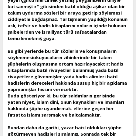
yeyin çğnkü mercimek yetmiş peygamberin diliyle
kutsanmıştır" gibisinden batıl olduğu aşikar olan bir
takım uydurma sözleri bir araya getirip söylemesi
ciddiyetle bağdaşmaz. Tartışmanın yapıldığı konunun
aslı, tefsir ve hadis kitaplarını onların içinde bulunan
şaibelerden ve israiliyat türü safsatalardan
temizlemekmiş güya.
Bu gibi yerlerde bu tür sözlerin ve konuşmaların
söylenmesiokuyucuların zihinlerinde bir takım
şüphelerin oluşmasına ortam hazırlayacaktır; hadis
kitaplarında batıl rivayetler bulunmuş yada batıl
rivayetlere güvenmişler yada hadis alimleri batıl
hadislerin dereceleri hakkında susup hiç bir açıklama
yapmamışlar hissini verecektir.
Buda gösteriyor ki, bu tür saldırıların gerisinde
yatan niyet, İslam dini, onun kaynakları ve imamları
hakkında şüphe uyandırmak. ellerine geçen her
fırsatta islamı sarsmak ve baltalamaktır.
Bundan daha da garibi, yazar batıl oldukları şüphe
götürmeyen hadisleri sıralamış. Sonrada tek bir