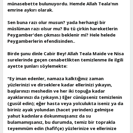
münasebette bulunuyordu. Hemde Allah Teala'nın
emrine aykırı olarak.
Sen buna razı olur musun? yada herhangi bir
müslüman razı olsur mu? Bu tü çirkin hareketlerin
Peygamber'den çıkması beklenir mi? Hele helede
Peygamberlerin efendisinden..
Birde şunu dinle Cabir Bey! Allah Teala Maide ve Nisa
surelerinde geçen cenabetlikten temizlenme ile ilgili
ayette şunları söylemekte:
"Ey iman edenler, namaza kalktığınız zaman
yüzlerinizi ve dirseklere kadar ellerinizi yıkayın,
başlarınızı meshedin ve her iki topuğa kadar
ayaklarınızı da (yıkayın.) Eğer cünüpseniz temizlenin
(gusül edin); eğer hasta veya yolculukta iseniz ya da
biriniz ayak yolundan (hacet yerinden) gelmişse
yahut kadınlara dokunmuşsanız da su
bulamamışsanız, bu durumda, temiz bir toprakla
teyemmüm edin (hafifçe) yüzlerinize ve ellerinize