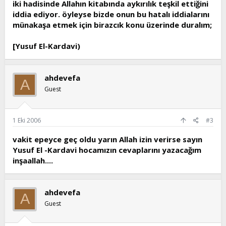
iki hadisinde Allahın kitabında aykırılık teşkil ettiğini
iddia ediyor. öyleyse bizde onun bu hatalı iddialarını
münakaşa etmek için birazcık konu üzerinde duralım;
[Yusuf El-Kardavi)
ahdevefa
A
Guest
1 Eki 2006
#3
vakit epeyce geç oldu yarın Allah izin verirse sayın
Yusuf El -Kardavi hocamızın cevaplarını yazacağım
inşaallah....
ahdevefa
A
Guest