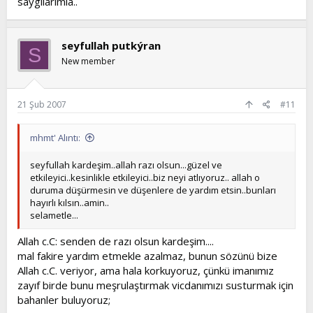
saygılarımla..
seyfullah putkýran
S
New member
21 Şub 2007
#11
mhmt' Alıntı:
seyfullah kardeşim..allah razı olsun...güzel ve
etkileyici..kesinlikle etkileyici..biz neyi atlıyoruz.. allah o
duruma düşürmesin ve düşenlere de yardım etsin..bunları
hayırlı kılsın..amin..
selametle...
Allah c.C: senden de razı olsun kardeşim....
mal fakire yardım etmekle azalmaz, bunun sözünü bize
Allah c.C. veriyor, ama hala korkuyoruz, çünkü imanımız
zayıf birde bunu meşrulaştırmak vicdanımızı susturmak için
bahanler buluyoruz;