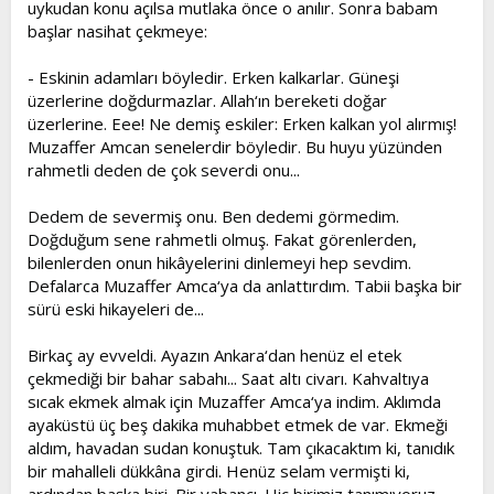
uykudan konu açılsa mutlaka önce o anılır. Sonra babam
başlar nasihat çekmeye:
- Eskinin adamları böyledir. Erken kalkarlar. Güneşi
üzerlerine doğdurmazlar. Allah‘ın bereketi doğar
üzerlerine. Eee! Ne demiş eskiler: Erken kalkan yol alırmış!
Muzaffer Amcan senelerdir böyledir. Bu huyu yüzünden
rahmetli deden de çok severdi onu...
Dedem de severmiş onu. Ben dedemi görmedim.
Doğduğum sene rahmetli olmuş. Fakat görenlerden,
bilenlerden onun hikâyelerini dinlemeyi hep sevdim.
Defalarca Muzaffer Amca‘ya da anlattırdım. Tabii başka bir
sürü eski hikayeleri de...
Birkaç ay evveldi. Ayazın Ankara‘dan henüz el etek
çekmediği bir bahar sabahı... Saat altı civarı. Kahvaltıya
sıcak ekmek almak için Muzaffer Amca‘ya indim. Aklımda
ayaküstü üç beş dakika muhabbet etmek de var. Ekmeği
aldım, havadan sudan konuştuk. Tam çıkacaktım ki, tanıdık
bir mahalleli dükkâna girdi. Henüz selam vermişti ki,