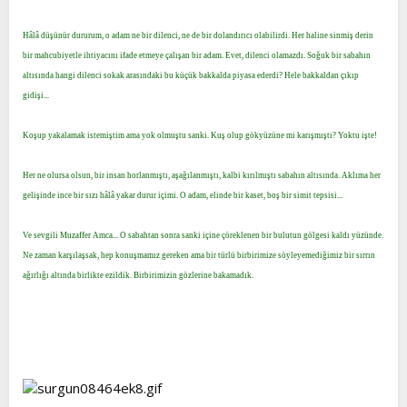
Hâlâ düşünür dururum, o adam ne bir dilenci, ne de bir dolandırıcı olabilirdi. Her haline sinmiş derin
bir mahcubiyetle ihtiyacını ifade etmeye çalışan bir adam. Evet, dilenci olamazdı. Soğuk bir sabahın
altısında hangi dilenci sokak arasındaki bu küçük bakkalda piyasa ederdi? Hele bakkaldan çıkıp
gidişi...
Koşup yakalamak istemiştim ama yok olmuştu sanki. Kuş olup gökyüzüne mi karışmıştı? Yoktu işte!
Her ne olursa olsun, bir insan horlanmıştı, aşağılanmıştı, kalbi kırılmıştı sabahın altısında. Aklıma her
gelişinde ince bir sızı hâlâ yakar durur içimi. O adam, elinde bir kaset, boş bir simit tepsisi...
Ve sevgili Muzaffer Amca... O sabahtan sonra sanki içine çöreklenen bir bulutun gölgesi kaldı yüzünde.
Ne zaman karşılaşsak, hep konuşmamız gereken ama bir türlü birbirimize söyleyemediğimiz bir sırrın
ağırlığı altında birlikte ezildik. Birbirimizin gözlerine bakamadık.