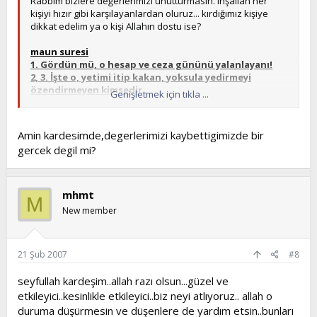
Rabbim bizlere değerlerimizi unutturmasın. inşallah her
kişiyi hızır gibi karşılayanlardan oluruz... kırdığımız kişiye
dikkat edelim ya o kişi Allahın dostu ise?
maun suresi
1. Gördün mü, o hesap ve ceza gününü yalanlayanı!
2, 3. İşte o, yetimi itip kakan, yoksula yedirmeyi
özendirmeyen kimsedir
.
Genişletmek için tıkla ...
4. Yazıklar olsun o namaz kılanlara ki,
duha suresi;
Amin kardesimde,degerlerimizi kaybettigimizde bir
8. Seni ihtiyaç içinde bulup da zengin etmedi mi?
gercek degil mi?
9. Öyleyse sakın yetimi ezme
10. Sakın isteyeni azarlama!
11. Rabbinin nimetine gelince; işte onu anlat.
mhmt
M
New member
21 Şub 2007
#8
seyfullah kardeşim..allah razı olsun...güzel ve
etkileyici..kesinlikle etkileyici..biz neyi atlıyoruz.. allah o
duruma düşürmesin ve düşenlere de yardım etsin..bunları