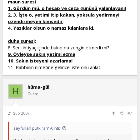
maun suresi
1. Gördün mü, o hesap ve ceza gününü yalanlayanı!
2, 3. İşte o, yetimi itip kakan, yoksula yedirmeyi
özendirmeyen kimsedir
.
4. Yazıklar olsun o namaz kılanlara ki,
duha suresi;
8. Seni ihtiyaç içinde bulup da zengin etmedi mi?
9. Öyleyse sakın yetimi ezme
10. Sakın isteyeni azarlama!
11. Rabbinin nimetine gelince; işte onu anlat.
hüma-gül
H
Guest
21 Şub 2007
#7
seyfullah putkıran' Alıntı: