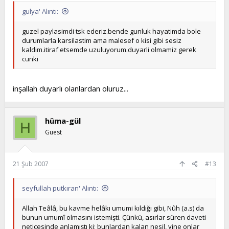
gulya' Alıntı:
guzel paylasimdi tsk ederiz.bende gunluk hayatimda bole
durumlarla karsilastim ama malesef o kisi gibi sesiz
kaldim.itiraf etsemde uzuluyorum.duyarli olmamiz gerek
cunki
inşallah duyarlı olanlardan oluruz...
hüma-gül
H
Guest
21 Şub 2007
#13
seyfullah putkıran' Alıntı:
Allah Teâlâ, bu kavme helâkı umumi kıldığı gibi, Nûh (a.s) da
bunun umumî olmasını istemişti. Çünkü, asırlar süren daveti
neticesinde anlamıştı ki; bunlardan kalan nesil, yine onlar