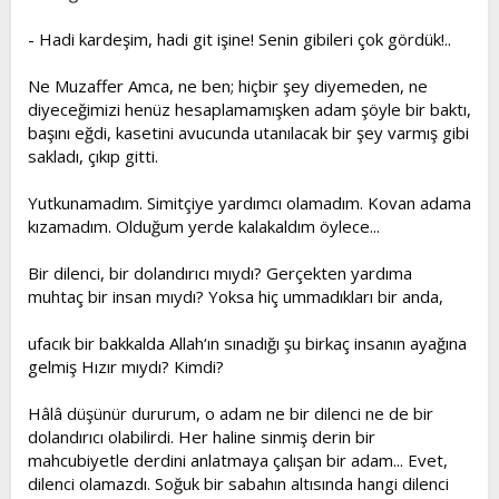
- Hadi kardeşim, hadi git işine! Senin gibileri çok gördük!..
Ne Muzaffer Amca, ne ben; hiçbir şey diyemeden, ne
diyeceğimizi henüz hesaplamamışken adam şöyle bir baktı,
başını eğdi, kasetini avucunda utanılacak bir şey varmış gibi
sakladı, çıkıp gitti.
Yutkunamadım. Simitçiye yardımcı olamadım. Kovan adama
kızamadım. Olduğum yerde kalakaldım öylece...
Bir dilenci, bir dolandırıcı mıydı? Gerçekten yardıma
muhtaç bir insan mıydı? Yoksa hiç ummadıkları bir anda,
ufacık bir bakkalda Allah‘ın sınadığı şu birkaç insanın ayağına
gelmiş Hızır mıydı? Kimdi?
Hâlâ düşünür dururum, o adam ne bir dilenci ne de bir
dolandırıcı olabilirdi. Her haline sinmiş derin bir
mahcubiyetle derdini anlatmaya çalışan bir adam... Evet,
dilenci olamazdı. Soğuk bir sabahın altısında hangi dilenci