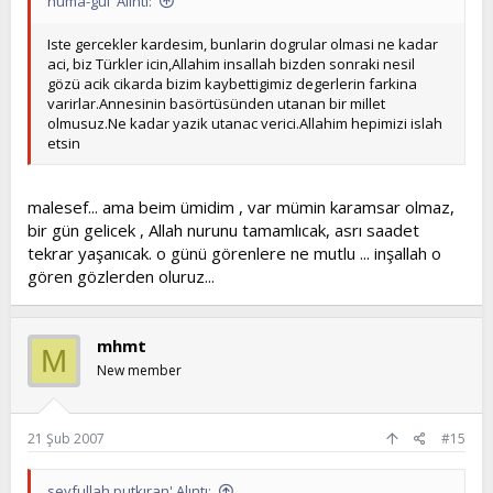
hüma-gül' Alıntı:
milletim... haklısınız evet bozuluyoruz . örfümüzden
uzaklaşıyoruz, ve bunu gelişim adı altında yapıyoruz.
Iste gercekler kardesim, bunlarin dogrular olmasi ne kadar
mehmet akif ta bunu senelercce evvel dememişmiyidi?
aci, biz Türkler icin,Allahim insallah bizden sonraki nesil
gözü acik cikarda bizim kaybettigimiz degerlerin farkina
Medeniyet dediğin tek dişi kalmış canavar...
varirlar.Annesinin basörtüsünden utanan bir millet
olmusuz.Ne kadar yazik utanac verici.Allahim hepimizi islah
inşallah bazı şeylerin bilincine varırız ve örfümüze
etsin
geleneğimize, ve en önemlisi dinimize sahip çıkarız...
saygılarımla..
malesef... ama beim ümidim , var mümin karamsar olmaz,
bir gün gelicek , Allah nurunu tamamlıcak, asrı saadet
tekrar yaşanıcak. o günü görenlere ne mutlu ... inşallah o
gören gözlerden oluruz...
mhmt
M
New member
21 Şub 2007
#15
seyfullah putkıran' Alıntı: