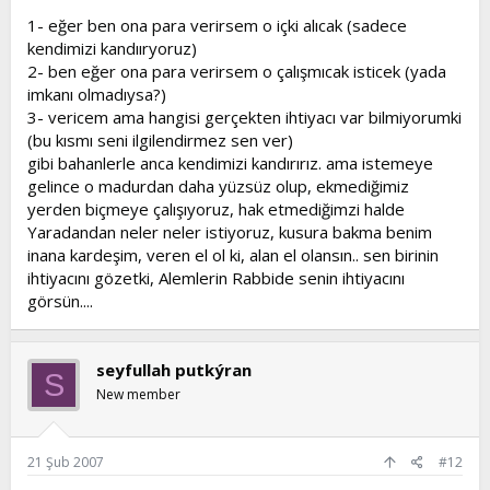
1- eğer ben ona para verirsem o içki alıcak (sadece
kendimizi kandııryoruz)
2- ben eğer ona para verirsem o çalışmıcak isticek (yada
imkanı olmadıysa?)
3- vericem ama hangisi gerçekten ihtiyacı var bilmiyorumki
(bu kısmı seni ilgilendirmez sen ver)
gibi bahanlerle anca kendimizi kandırırız. ama istemeye
gelince o madurdan daha yüzsüz olup, ekmediğimiz
yerden biçmeye çalışıyoruz, hak etmediğimzi halde
Yaradandan neler neler istiyoruz, kusura bakma benim
inana kardeşim, veren el ol ki, alan el olansın.. sen birinin
ihtiyacını gözetki, Alemlerin Rabbide senin ihtiyacını
görsün....
seyfullah putkýran
S
New member
21 Şub 2007
#12