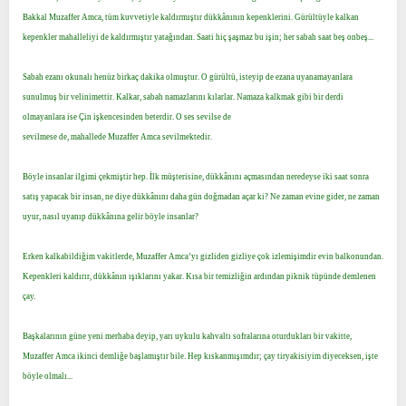
t
i
Bakkal Muzaffer Amca, tüm kuvvetiyle kaldırmıştır dükkânının kepenklerini. Gürültüyle kalkan
a
h
kepenkler mahalleliyi de kaldırmıştır yatağından. Saati hiç şaşmaz bu işin; her sabah saat beş onbeş...
n
i
Sabah ezanı okunalı henüz birkaç dakika olmuştur. O gürültü, isteyip de ezana uyanamayanlara
sunulmuş bir velinimettir. Kalkar, sabah namazlarını kılarlar. Namaza kalkmak gibi bir derdi
olmayanlara ise Çin işkencesinden beterdir. O ses sevilse de
sevilmese de, mahallede Muzaffer Amca sevilmektedir.
Böyle insanlar ilgimi çekmiştir hep. İlk müşterisine, dükkânını açmasından neredeyse iki saat sonra
satış yapacak bir insan, ne diye dükkânını daha gün doğmadan açar ki? Ne zaman evine gider, ne zaman
uyur, nasıl uyanıp dükkânına gelir böyle insanlar?
Erken kalkabildiğim vakitlerde, Muzaffer Amca’yı gizliden gizliye çok izlemişimdir evin balkonundan.
Kepenkleri kaldırır, dükkânın ışıklarını yakar. Kısa bir temizliğin ardından piknik tüpünde demlenen
çay.
Başkalarının güne yeni merhaba deyip, yarı uykulu kahvaltı sofralarına oturdukları bir vakitte,
Muzaffer Amca ikinci demliğe başlamıştır bile. Hep kıskanmışımdır; çay tiryakisiyim diyeceksen, işte
böyle olmalı...