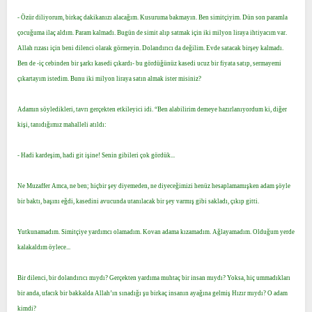
- Özür diliyorum, birkaç dakikanızı alacağım. Kusuruma bakmayın. Ben simitçiyim. Dün son paramla
çocuğuma ilaç aldım. Param kalmadı. Bugün de simit alıp satmak için iki milyon liraya ihtiyacım var.
Allah rızası için beni dilenci olarak görmeyin. Dolandırıcı da değilim. Evde satacak birşey kalmadı.
Ben de -iç cebinden bir şarkı kasedi çıkardı- bu gördüğünüz kasedi ucuz bir fiyata satıp, sermayemi
çıkartayım istedim. Bunu iki milyon liraya satın almak ister misiniz?
Adamın söyledikleri, tavrı gerçekten etkileyici idi. “Ben alabilirim demeye hazırlanıyordum ki, diğer
kişi, tanıdığımız mahalleli atıldı:
- Hadi kardeşim, hadi git işine! Senin gibileri çok gördük...
Ne Muzaffer Amca, ne ben; hiçbir şey diyemeden, ne diyeceğimizi henüz hesaplamamışken adam şöyle
bir baktı, başını eğdi, kasedini avucunda utanılacak bir şey varmış gibi sakladı, çıkıp gitti.
Yutkunamadım. Simitçiye yardımcı olamadım. Kovan adama kızamadım. Ağlayamadım. Olduğum yerde
kalakaldım öylece...
Bir dilenci, bir dolandırıcı mıydı? Gerçekten yardıma muhtaç bir insan mıydı? Yoksa, hiç ummadıkları
bir anda, ufacık bir bakkalda Allah’ın sınadığı şu birkaç insanın ayağına gelmiş Hızır mıydı? O adam
kimdi?