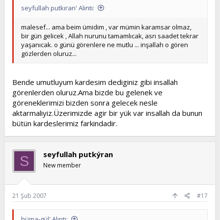
seyfullah putkıran' Alıntı:
malesef... ama beim ümidim , var mümin karamsar olmaz,
bir gün gelicek , Allah nurunu tamamlıcak, asrı saadet tekrar
yaşanıcak. o günü görenlere ne mutlu ... inşallah o gören
gözlerden oluruz...
Bende umutluyum kardesim dediginiz gibi insallah
görenlerden oluruz.Ama bizde bu gelenek ve
göreneklerimizi bizden sonra gelecek nesle
aktarmaliyiz.Üzerimizde agir bir yük var insallah da bunun
bütün kardeslerimiz farkindadir.
seyfullah putkýran
S
New member
21 Şub 2007
#17
hüma-gül' Alıntı: