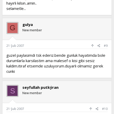
hayırlı kılsın..amin..
selametle...
gulya
G
New member
21 Şub 2007
#9
guzel paylasimdi tsk ederiz.bende gunluk hayatimda bole
durumlarla karsilastim ama malesef o kisi gibi sesiz
kaldim.itiraf etsemde uzuluyorum.duyarli olmamiz gerek
cunki
seyfullah putkýran
S
New member
21 Şub 2007
#10