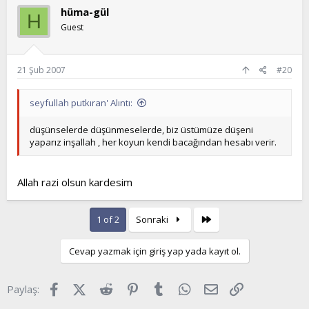
hüma-gül
H
Guest
21 Şub 2007
#20
seyfullah putkıran' Alıntı:
düşünselerde düşünmeselerde, biz üstümüze düşeni
yaparız inşallah , her koyun kendi bacağından hesabı verir.
Allah razi olsun kardesim
Son
1 of 2
Sonraki
Cevap yazmak için giriş yap yada kayıt ol.
Facebook
X (Twitter)
Reddit
Pinterest
Tumblr
WhatsApp
E-posta
Link
Paylaş: