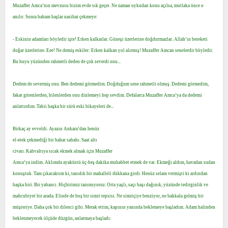
Muzaffer Amca’nın mevzusu bizim evde sık geçer. Ne zaman uykudan konu açılsa, mutlaka önce o
anılır. Sonra babam başlar nasihat çekmeye:
- Eskinin adamları böyledir işte! Erken kalkarlar. Güneşi üzerlerine doğdurmazlar. Allah’ın bereketi
doğar üzerlerine. Eee! Ne demiş eskiler: Erken kalkan yol alırmış! Muzaffer Amcan senelerdir böyledir.
Bu huyu yüzünden rahmetli deden de çok severdi onu...
Dedem de severmiş onu. Ben dedemi görmedim. Doğduğum sene rahmetli olmuş. Dedemi görmedim,
fakat görenlerden, bilenlerden onu dinlemeyi hep sevdim. Defalarca Muzaffer Amca’ya da dedemi
anlattırdım. Tabii başka bir sürü eski hikayeleri de...
Birkaç ay evveldi. Ayazın Ankara’dan henüz
el-etek çekmediği bir bahar sabahı. Saat altı
civarı. Kahvaltıya sıcak ekmek almak için Muzaffer
Amca’ya indim. Aklımda ayaküstü üç-beş dakika muhabbet etmek de var. Ekmeği aldım, havadan sudan
konuştuk. Tam çıkacaktım ki, tanıdık bir mahalleli dükkana girdi. Henüz selam vermişti ki ardından
başka biri. Bir yabancı. Hiçbirimiz tanımıyoruz. Orta yaşlı, saçı başı dağınık, yüzünde tedirginlik ve
mahcubiyet bir arada. Elinde de boş bir simit tepsisi. Ne simitçiye benziyor, ne bakkala gelmiş bir
müşteriye. Daha çok bir dilenci gibi. Merak ettim, kapının yanında beklemeye başladım. Adam halinden
beklenmeyecek ölçüde düzgün, anlatmaya başladı: