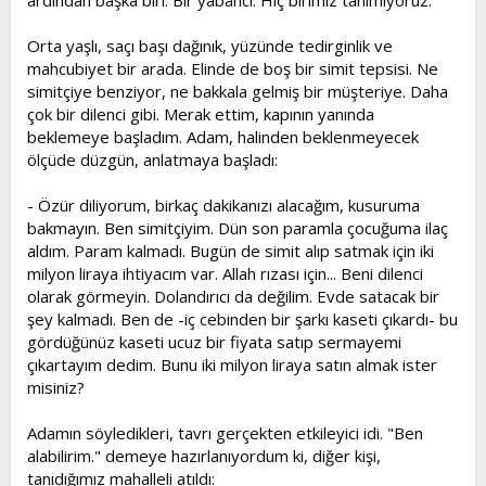
ardından başka biri. Bir yabancı. Hiç birimiz tanımıyoruz.
Orta yaşlı, saçı başı dağınık, yüzünde tedirginlik ve
mahcubiyet bir arada. Elinde de boş bir simit tepsisi. Ne
simitçiye benziyor, ne bakkala gelmiş bir müşteriye. Daha
çok bir dilenci gibi. Merak ettim, kapının yanında
beklemeye başladım. Adam, halinden beklenmeyecek
ölçüde düzgün, anlatmaya başladı:
- Özür diliyorum, birkaç dakikanızı alacağım, kusuruma
bakmayın. Ben simitçiyim. Dün son paramla çocuğuma ilaç
aldım. Param kalmadı. Bugün de simit alıp satmak için iki
milyon liraya ihtiyacım var. Allah rızası için... Beni dilenci
olarak görmeyin. Dolandırıcı da değilim. Evde satacak bir
şey kalmadı. Ben de -iç cebinden bir şarkı kaseti çıkardı- bu
gördüğünüz kaseti ucuz bir fiyata satıp sermayemi
çıkartayım dedim. Bunu iki milyon liraya satın almak ister
misiniz?
Adamın söyledikleri, tavrı gerçekten etkileyici idi. "Ben
alabilirim." demeye hazırlanıyordum ki, diğer kişi,
tanıdığımız mahalleli atıldı: