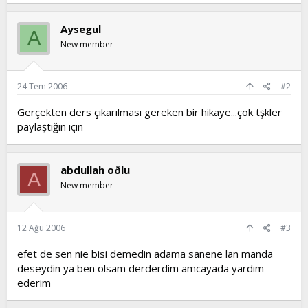
Aysegul
A
New member
24 Tem 2006
#2
Gerçekten ders çıkarılması gereken bir hikaye...çok tşkler
paylaştığın için
abdullah oðlu
A
New member
12 Ağu 2006
#3
efet de sen nie bisi demedin adama sanene lan manda
deseydin ya ben olsam derderdim amcayada yardım
ederim