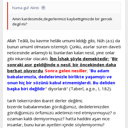
hüma-gül' Alıntı:
Amin kardesimde,degerlerimizi kaybettigimizde bir gercek
degil mi?
Allah Teâlâ, bu kavme helâkı umumi kıldığı gibi, Nûh (a.s) da
bunun umumî olmasını istemişti. Çünkü, asırlar süren daveti
neticesinde anlamıştı ki; bunlardan kalan nesil, yine onlar
gibi inkarcılar olacaktı.
İbn İshak şöyle demektedir:
"
Bir
sonraki asır geldiğinde o nesil, bir öncekinden daha
berbat oluyordu
.
Sonra gelen nesiller
; "
Bu adam
babalarımızla, dedelerimizle birlikte yaşamıştı ve
onun hiç bir sözünü kabul etmemişlerdi. Bu deliden
başka biri değildir
" diyorlardı" (Taberî, a.g.e., I, 182).
tarih tekerrürden ibaret derler değilmi;
bizerde babalarımıdan gördüğümüz, dedelerimizden
gördüğümüzü örfümüzü adetimizi red etmiyormuyuz? o
ozaman kaldı demiyormuyuz? hatta haddini aşan nice
insanlar, bunu kuran ayetleri içinde söylemiyormu?