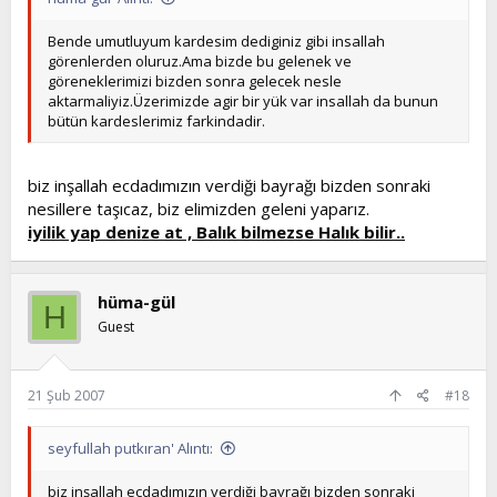
Bende umutluyum kardesim dediginiz gibi insallah
görenlerden oluruz.Ama bizde bu gelenek ve
göreneklerimizi bizden sonra gelecek nesle
aktarmaliyiz.Üzerimizde agir bir yük var insallah da bunun
bütün kardeslerimiz farkindadir.
biz inşallah ecdadımızın verdiği bayrağı bizden sonraki
nesillere taşıcaz, biz elimizden geleni yaparız.
iyilik yap denize at , Balık bilmezse Halık bilir..
hüma-gül
H
Guest
21 Şub 2007
#18
seyfullah putkıran' Alıntı:
biz inşallah ecdadımızın verdiği bayrağı bizden sonraki