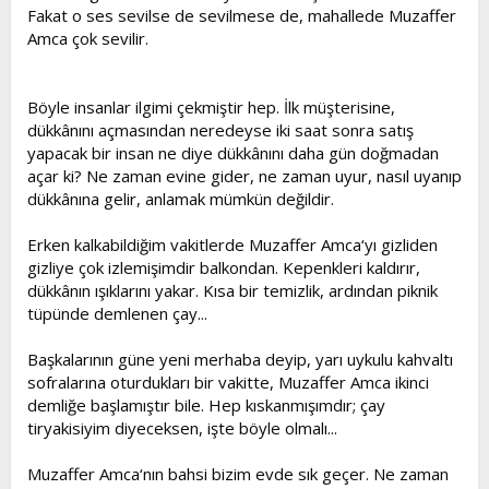
Fakat o ses sevilse de sevilmese de, mahallede Muzaffer
Amca çok sevilir.
Böyle insanlar ilgimi çekmiştir hep. İlk müşterisine,
dükkânını açmasından neredeyse iki saat sonra satış
yapacak bir insan ne diye dükkânını daha gün doğmadan
açar ki? Ne zaman evine gider, ne zaman uyur, nasıl uyanıp
dükkânına gelir, anlamak mümkün değildir.
Erken kalkabildiğim vakitlerde Muzaffer Amca‘yı gizliden
gizliye çok izlemişimdir balkondan. Kepenkleri kaldırır,
dükkânın ışıklarını yakar. Kısa bir temizlik, ardından piknik
tüpünde demlenen çay...
Başkalarının güne yeni merhaba deyip, yarı uykulu kahvaltı
sofralarına oturdukları bir vakitte, Muzaffer Amca ikinci
demliğe başlamıştır bile. Hep kıskanmışımdır; çay
tiryakisiyim diyeceksen, işte böyle olmalı...
Muzaffer Amca‘nın bahsi bizim evde sık geçer. Ne zaman