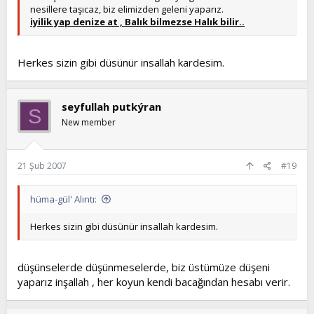
nesillere taşıcaz, biz elimizden geleni yaparız.
iyilik yap denize at , Balık bilmezse Halık bilir..
Herkes sizin gibi düsünür insallah kardesim.
seyfullah putkýran
S
New member
21 Şub 2007
#19
hüma-gül' Alıntı:
Herkes sizin gibi düsünür insallah kardesim.
düşünselerde düşünmeselerde, biz üstümüze düşeni
yaparız inşallah , her koyun kendi bacağından hesabı verir.