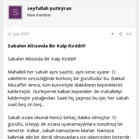
seyfullah putkýran
S
New member
21 Şub 2007
#4
Sabahın Altısında Bir Kalp Kırıldı!!!
Sabahın Altısında Bir Kalp Kırıldı!!!
Mahalleli her sabah aynı saatte, aynı sese uyanır. O
vakitlerin sessizliğinde korkunç bir gürültüdür bu. Bakkal
Muzaffer Amca, tüm kuvvetiyle dükkânının kepenklerini
kaldırmıştır. Gürleyerek kalkan kepenkler de mahalleliyi
kaldırmıştır yatağından. Saati hiç şaşmaz bu işin; her sabah
saat beş on beş...
Sabah ezanı okunalı henüz birkaç dakika olmuştur. O
gürültü, isteyip de ezana uyanamayanlara sunulmuş bir
nimettir. Kalkar, sabah namazlarını kılarlar. Namaza
kalkmak gibi bir derdi olmayanlara ise işkenceden beterdir.