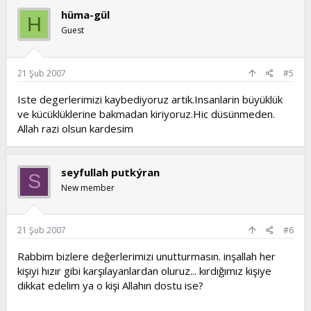
hüma-gül
H
Guest
21 Şub 2007
#5
Iste degerlerimizi kaybediyoruz artik.Insanlarin büyüklük
ve kücüklüklerine bakmadan kiriyoruz.Hic düsünmeden.
Allah razi olsun kardesim
seyfullah putkýran
S
New member
21 Şub 2007
#6
Rabbim bizlere değerlerimizi unutturmasın. inşallah her
kişiyi hızır gibi karşılayanlardan oluruz... kırdığımız kişiye
dikkat edelim ya o kişi Allahın dostu ise?