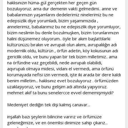
haklısınızın hüma-gül gerçekten her geçen gün
bozuluyoruz. ama dur demenin vakti gelmedimi.. anne ve
babalarımızın yaşamlarını dedelerimiz ninelerimiz bu ne
edepsizlik diye yorumladı, bizim yaşamımızıda ,
annelerimiz, babalarımız bu ne edepiszlik diye yorumluyor,
bizim neslimin bu denle bozulmuşken, bizim torunlarımızın
halini düşünemez oluyorum.. öyle bir akım başlattılarki
kültürünüzü bırakın ve avrupalı olun akımı, avrupalılığın adı
modernlik oldu, kültürün , örfün adetin, köy kokusunun adı
gericilik oldu, ve bunu yapan bir tek bizim milletimiz.. ama
na örfündne vaz geçebildi, nede avrupalı olabilidi,
aqvrupalı olmaya midesi, vidanı el vermedi, ama örfünü
korumayada nefisi izin vermedi, işte iki arada bir dere kaldı
benim milletim... haklısınız evet bozuluyoruz . örfümüzden
uzaklaşıyoruz, ve bunu gelişim adı altında yapıyoruz.
mehmet akif ta bunu senelercce evvel dememişmiyidi?
Medeniyet dediğin tek dişi kalmış canavar...
inşallah bazı şeylerin bilincine varırız ve örfümüze
geleneğimize, ve en önemlisi dinimize sahip çıkarız...