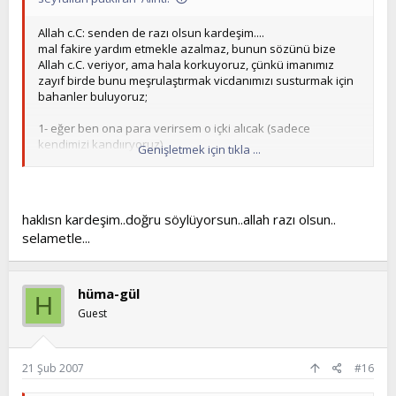
Allah c.C: senden de razı olsun kardeşim....
mal fakire yardım etmekle azalmaz, bunun sözünü bize
Allah c.C. veriyor, ama hala korkuyoruz, çünkü imanımız
zayıf birde bunu meşrulaştırmak vicdanımızı susturmak için
bahanler buluyoruz;
1- eğer ben ona para verirsem o içki alıcak (sadece
kendimizi kandııryoruz)
Genişletmek için tıkla ...
2- ben eğer ona para verirsem o çalışmıcak isticek (yada
imkanı olmadıysa?)
3- vericem ama hangisi gerçekten ihtiyacı var bilmiyorumki
(bu kısmı seni ilgilendirmez sen ver)
haklısn kardeşim..doğru söylüyorsun..allah razı olsun..
gibi bahanlerle anca kendimizi kandırırız. ama istemeye
selametle...
gelince o madurdan daha yüzsüz olup, ekmediğimiz yerden
biçmeye çalışıyoruz, hak etmediğimzi halde Yaradandan
neler neler istiyoruz, kusura bakma benim inana kardeşim,
veren el ol ki, alan el olansın.. sen birinin ihtiyacını gözetki,
hüma-gül
H
Alemlerin Rabbide senin ihtiyacını görsün....
Guest
21 Şub 2007
#16