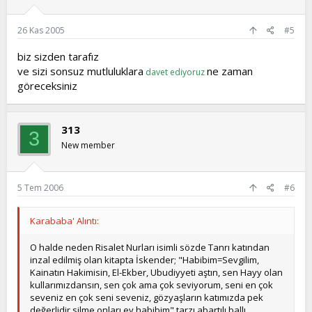
26 Kas 2005
#5
biz sizden tarafız
ve sizi sonsuz mutluluklara
ne zaman
davet ediyoruz
göreceksiniz
313
3
New member
5 Tem 2006
#6
Karababa' Alıntı:
O halde neden Risalet Nurları isimli sözde Tanrı katından
inzal edilmiş olan kitapta İskender; "Habibim=Sevgilim,
Kainatın Hakimisin, El-Ekber, Ubudiyyeti aştın, sen Hayy olan
kullarımızdansın, sen çok ama çok seviyorum, seni en çok
seveniz en çok seni seveniz, gözyaşların katımızda pek
değerlidir silme onları ey habibim" tarzı abartılı ballı