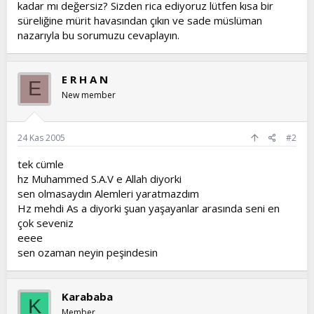
kadar mı değersiz? Sizden rica ediyoruz lütfen kısa bir
süreliğine mürit havasından çıkın ve sade müslüman
nazarıyla bu sorumuzu cevaplayın.
E R H A N
E
New member
24 Kas 2005
#2
tek cümle
hz Muhammed S.A.V e Allah diyorki
sen olmasaydın Alemleri yaratmazdım
Hz mehdi As a diyorki şuan yaşayanlar arasında seni en
çok seveniz
eeee
sen ozaman neyin peşindesin
Karababa
K
Member