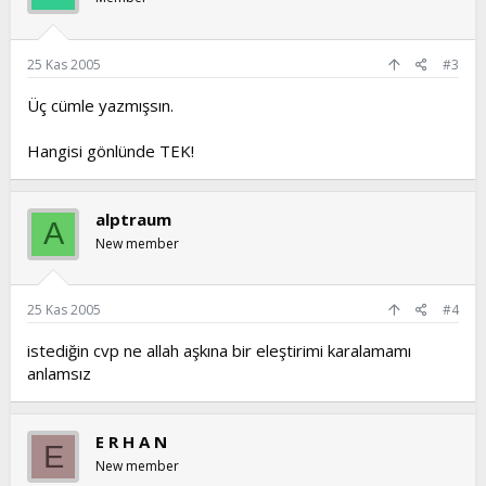
25 Kas 2005
#3
Üç cümle yazmışsın.
Hangisi gönlünde TEK!
alptraum
A
New member
25 Kas 2005
#4
istediğin cvp ne allah aşkına bir eleştirimi karalamamı
anlamsız
E R H A N
E
New member