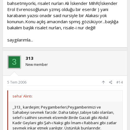
bahsetmiyorki, risalet nurları Ali İskender MihR(İskender
Erol Evrenosoğlunun yzmış olduğu bir eserdir ) yani
karabanın yazısı onadır said nursiyle bir Alakası yok
konunun..Konu açılış amacından spmış gözüküyor...başlığa
bakalım başlık risalet nurları, risale-i nur değil!
saygılarımla...
313
3
New member
5 Tem 2006
#14
seha' Alıntı:
_313_ kardeşim; Peygamberleri,Peygamberimizi ve
Sahabeyi sevmek farzdır. Daha tabiyi ,tabiye tabi olanları,
selef-i salihini sevmek elzemdir.Birde Gazali gibi Abdül
Kadir Geylani gibi Şah-ı Nakşi gibi İmam-ı Rabbani gibi zatlar
sevmek inkar etmek yanlıştır. Üstünlük bunlarındır.