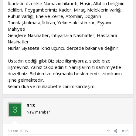
İbadetin özellikle Namazın hikmeti, Haşir, Allah'ın birliğinin
delilleri, Peygamberimiz,Kader, Miraç. Meleklerin varlığı.
Ruhun varlığı, Ene ve Zerre, Atomlar, Doğanın
Tanrılaştırılması, İktiran, Yeknesak İstimrar, Eşyanın
Mahiyeti
Gençlere Nasihatler, İhtiyarlara Nasihatler, Hastalara
Nasihatler
Nurlar Siyasete ikinci üçüncü dercede bakar ve değinir.
Üstadın dediği gibi; Biz size ilişmiyoruz, sizde bize
ilişmeyiniz. Yalnız takib ediniz. Yanlışlarımızı samimiyetle
düzeltiniz. Birbirimize düşmanlık beslememiz, zındıkanın
işine gelmektedir.
Selam dua ve muhabbetle canım kardeşim.
313
3
New member
5 Tem 2006
#16