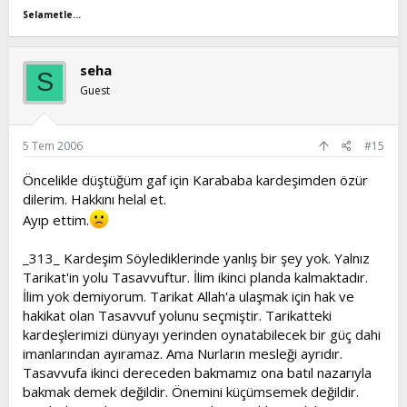
Selametle...
seha
S
Guest
5 Tem 2006
#15
Öncelikle düştüğüm gaf için Karababa kardeşimden özür
dilerim. Hakkını helal et.
Ayıp ettim.
_313_ Kardeşim Söylediklerinde yanlış bir şey yok. Yalnız
Tarikat'in yolu Tasavvuftur. İlim ikinci planda kalmaktadır.
İlim yok demiyorum. Tarikat Allah'a ulaşmak için hak ve
hakikat olan Tasavvuf yolunu seçmiştir. Tarikatteki
kardeşlerimizi dünyayı yerinden oynatabilecek bir güç dahi
imanlarından ayıramaz. Ama Nurların mesleği ayrıdır.
Tasavvufa ikinci dereceden bakmamız ona batıl nazarıyla
bakmak demek değildir. Önemini küçümsemek değildir.