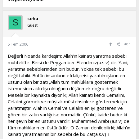
seha
S
Guest
5 Tem 2006
#11
Değerli Noanda kardeşim; Allah'ın kainatı yaratma sebebi
muhteliftir. Birisi de Peygamber Efendimiz(a.s.v) dir. Yani;
yaratma sebeblerinden biri budur. Yoksa tek sebebi bu
değil tabiki. Bütün insanların efdali,reisi yaratılmışların en
üstünü olan bir zatı ,Allah tüm mahluklara göstermek
istemesinin aklı dışı olduğunu düşünmek doğru değilidir.
Mesela bir kaynakta diyor ki; Allah kainatı kendi Cemalini,
Celalini görmek ve müştak müstehsinlere göstermek için
yaratmıştır. Allah'ın Cemal ve Celalini en iyi gösteren ve
gören bir zatın varlığı ise normaldir. Çünkü; kaide budur ki
her şeyin bir en üstünü vardır. Muhammed Arabi (a.s.v) de
tüm mahlıkların en üstünüdür. O Zaman denilebilirki; Allah'ın
kainatı yaratmasının bir sebebi de bu Zat(a.s.v) 'ı