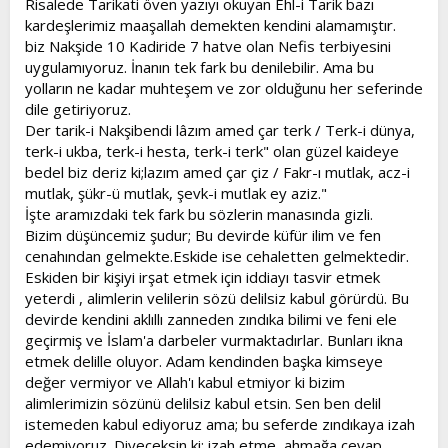
Risalede Tarikati öven yazıyı okuyan Ehl-i Tarik bazı
kardeşlerimiz maaşallah demekten kendini alamamıştır.
biz Nakşide 10 Kadiride 7 hatve olan Nefis terbiyesini
uygulamıyoruz. İnanın tek fark bu denilebilir. Ama bu
yolların ne kadar muhteşem ve zor olduğunu her seferinde
dile getiriyoruz.
Der tarik-i Nakşibendi lâzım amed çar terk / Terk-i dünya,
terk-i ukba, terk-i hesta, terk-i terk" olan güzel kaideye
bedel biz deriz ki;lazım amed çar çiz / Fakr-ı mutlak, acz-i
mutlak, şükr-ü mutlak, şevk-i mutlak ey aziz."
İşte aramızdaki tek fark bu sözlerin manasında gizli.
Bizim düşüncemiz şudur; Bu devirde küfür ilim ve fen
cenahından gelmekte.Eskide ise cehaletten gelmektedir.
Eskiden bir kişiyi irşat etmek için iddiayı tasvir etmek
yeterdi , alimlerin velilerin sözü delilsiz kabul görürdü. Bu
devirde kendini aklıllı zanneden zındıka bilimi ve feni ele
geçirmiş ve İslam'a darbeler vurmaktadırlar. Bunları ikna
etmek delille oluyor. Adam kendinden başka kimseye
değer vermiyor ve Allah'ı kabul etmiyor ki bizim
alimlerimizin sözünü delilsiz kabul etsin. Sen ben delil
istemeden kabul ediyoruz ama; bu seferde zındıkaya izah
edemiyoruz. Diyeceksin ki; izah etme, ahmağa cevap