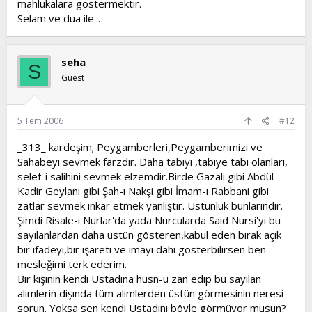
mahlukalara göstermektir.
Selam ve dua ile...
seha
S
Guest
5 Tem 2006
#12
_313_ kardeşim; Peygamberleri,Peygamberimizi ve
Sahabeyi sevmek farzdır. Daha tabiyi ,tabiye tabi olanları,
selef-i salihini sevmek elzemdir.Birde Gazali gibi Abdül
Kadir Geylani gibi Şah-ı Nakşi gibi İmam-ı Rabbani gibi
zatlar sevmek inkar etmek yanlıştır. Üstünlük bunlarındır.
Şimdi Risale-i Nurlar'da yada Nurcularda Said Nursi'yi bu
sayılanlardan daha üstün gösteren,kabul eden bırak açık
bir ifadeyi,bir işareti ve imayı dahi gösterbilirsen ben
mesleğimi terk ederim.
Bir kişinin kendi Üstadına hüsn-ü zan edip bu sayılan
alimlerin dişında tüm alimlerden üstün görmesinin neresi
sorun. Yoksa sen kendi Üstadını böyle görmüyor musun?