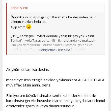
seha' Alıntı:
Öncelikle düştüğüm gaf için Karababa kardeşimden özür
dilerim. Hakkını helal et.
Ayıp ettim.
_313_ Kardeşim Söylediklerinde yanlış bir şey yok. Yalnız
Tarikat'in yolu Tasavvuftur. İlim ikinci planda kalmaktadır.
İlim yok demiyorum. Tarikat Allah'a ulaşmak için hak ve
hakikat olan Tasavvuf yolunu seçmiştir. Tarikatteki
Genişletmek için tıkla ...
kardeşlerimizi dünyayı yerinden oynatabilecek bir güç dahi
imanlarından ayıramaz. Ama Nurların mesleği ayrıdır.
Tasavvufa ikinci dereceden bakmamız ona batıl nazarıyla
bakmak demek değildir. Önemini küçümsemek değildir.
Aleyküm selam kardesim,
Risalede Tarikati öven yazıyı okuyan Ehl-i Tarik bazı
kardeşlerimiz maaşallah demekten kendini alamamıştır.
meseleye izah ettigin sekilde yaklasanlara ALLAHÜ TEALA
biz Nakşide 10 Kadiride 7 hatve olan Nefis terbiyesini
muvaffak etsin amin, deriz.
uygulamıyoruz. İnanın tek fark bu denilebilir. Ama bu
yolların ne kadar muhteşem ve zor olduğunu her seferinde
dile getiriyoruz.
Bilmiyorum büyük ihtimalle senin izah ederken itina ile
Der tarik-i Nakşibendi lâzım amed çar terk / Terk-i dünya,
kacinilmasi gerekli hususlar olarak ortaya koyduklarini kabul
terk-i ukba, terk-i hesta, terk-i terk" olan güzel kaideye
etmiyenler görmüs veya duymussundur.
bedel biz deriz ki;lazım amed çar çiz / Fakr-ı mutlak, acz-i