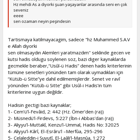
Hz mehdi As a diyorki şuan yaşayanlar arasında seni en çok
seveniz
eeee
sen ozaman neyin peşindesin
Tartismaya katilmayacagim, sadece "hz Muhammed S.A.V
e Allah diyorki
sen olmasaydın Alemleri yaratmazdım" seklinde gecen ve
kutsi hadis oldugu soylenen soz, bazi diger kaynaklarda
gecmekle beraber,“Usûl-ü Hadis” denen hadis kriterlerinin
tümüne senetleri yönünden tam olarak uymadıkları için
“Kütüb-ü Sitte”ye dahil edilmemişlerdir. Senet ve ravî
yönünden “Kütüb-ü Sitte” gibi Usûl-i Hadis’in tüm
kriterlerine uygun değildir.
Hadisin gectigi bazi kaynaklar;
1- Cem’ü’l-Fevâid, 2: 442 (Hz. Ömer’den (ra))
2- Müsnedü’l-Firdevs, 5:227 (İbn-i Abbas’dan (ra))
3- Aliyyu’l-Muttakî, Kenzu’l-Ummal, Hadis No: 32025
4- Aliyyu’l-Kârî, El-Esrâru’l –Merfûa, 295-296
5- Celaleddin-i Suyutî, El-Laâli’l-Masnûa, 1:272