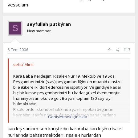
vesselam
seyfullah putkýran
S
New member
5 Tem 2006
#13
seha' Alıntı:
Kara Baba Kerdeşim; Risale-i Nur 19. Mektub ve 19.Söz
Peygamberimizin(s.av) peygamberliğini en muanid dinsize
bile ikikere iki dört edercesine ıspatlıyor. Ve şimdiye kadar
hiç bir kimse peygemberimizi bu kadar güzel övememiştir.
İnanmıyorsan oku ve gör. Bu yazı toplam 130 sayfayı
bulmaktadır.
Risalelerde İskender hakkında yazılmış olan övgünün
kaynağını sayfa nosunu falan söylersen sana yardımcı
Genişletmek için tıkla ...
olabilirim. Ben böyle bir şeye rastlamadım.
kardeş sanırım sen karıştırdın kararaba kardeşim risalet
nurlarında bahsetmektderi, risale-i nurlardan