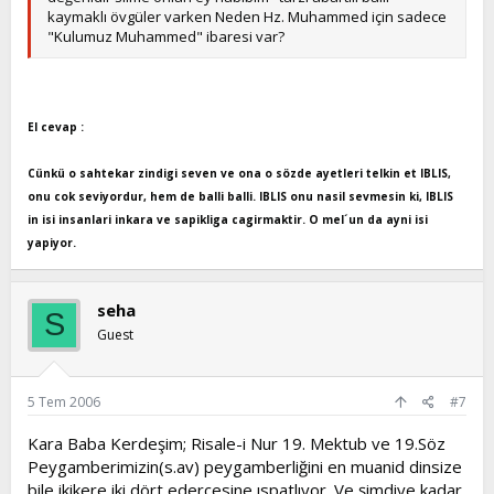
kaymaklı övgüler varken Neden Hz. Muhammed için sadece
"Kulumuz Muhammed" ibaresi var?
El cevap :
Cünkü o sahtekar zindigi seven ve ona o sözde ayetleri telkin et IBLIS,
onu cok seviyordur, hem de balli balli. IBLIS onu nasil sevmesin ki, IBLIS
in isi insanlari inkara ve sapikliga cagirmaktir. O mel´un da ayni isi
yapiyor.
seha
S
Guest
5 Tem 2006
#7
Kara Baba Kerdeşim; Risale-i Nur 19. Mektub ve 19.Söz
Peygamberimizin(s.av) peygamberliğini en muanid dinsize
bile ikikere iki dört edercesine ıspatlıyor. Ve şimdiye kadar