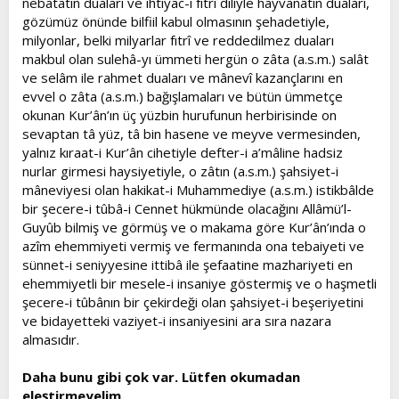
nebatatın duaları ve ihtiyac-ı fıtrî diliyle hayvanâtın duaları,
gözümüz önünde bilfiil kabul olmasının şehadetiyle,
milyonlar, belki milyarlar fıtrî ve reddedilmez duaları
makbul olan sulehâ-yı ümmeti hergün o zâta (a.s.m.) salât
ve selâm ile rahmet duaları ve mânevî kazançlarını en
evvel o zâta (a.s.m.) bağışlamaları ve bütün ümmetçe
okunan Kur’ân’ın üç yüzbin hurufunun herbirisinde on
sevaptan tâ yüz, tâ bin hasene ve meyve vermesinden,
yalnız kıraat-i Kur’ân cihetiyle defter-i a’mâline hadsiz
nurlar girmesi haysiyetiyle, o zâtın (a.s.m.) şahsiyet-i
mâneviyesi olan hakikat-i Muhammediye (a.s.m.) istikbâlde
bir şecere-i tûbâ-i Cennet hükmünde olacağını Allâmü’l-
Guyûb bilmiş ve görmüş ve o makama göre Kur’ân’ında o
azîm ehemmiyeti vermiş ve fermanında ona tebaiyeti ve
sünnet-i seniyyesine ittibâ ile şefaatine mazhariyeti en
ehemmiyetli bir mesele-i insaniye göstermiş ve o haşmetli
şecere-i tûbânın bir çekirdeği olan şahsiyet-i beşeriyetini
ve bidayetteki vaziyet-i insaniyesini ara sıra nazara
almasıdır.
Daha bunu gibi çok var. Lütfen okumadan
eleştirmeyelim.