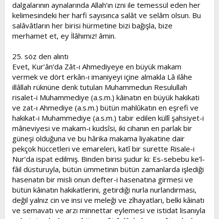
dalgalarının aynalarında Allah’ın izni ile temessül eden her
kelimesindeki her harfi sayısınca salât ve selâm olsun. Bu
salâvâtların her birisi hürmetine bizi bağışla, bize
merhamet et, ey İlâhımız! âmin.
25. söz den alıntı
Evet, Kur’ân’da Zât-ı Ahmediyeye en büyük makam
vermek ve dört erkân-ı imaniyeyi içine almakla Lâ ilâhe
illâllah rüknüne denk tutulan Muhammedun Resulullah
risalet-i Muhammediye (a.s.m.) kâinatın en büyük hakikati
ve zat-ı Ahmediye (a.s.m.) bütün mahlûkatın en eşrefi ve
hakikat-i Muhammediye (a.s.m.) tabir edilen küllî şahsiyet-i
mâneviyesi ve makam-ı kudsîsi, iki cihanın en parlak bir
güneşi olduğuna ve bu hârika makama liyakatine dair
pekçok hüccetleri ve emareleri, katî bir surette Risale-i
Nur’da ispat edilmiş. Binden birisi şudur ki: Es-sebebu ke’l-
fâil düsturuyla, bütün ümmetinin bütün zamanlarda işlediği
hasenatın bir misli onun defter-i hasenatına girmesi ve
bütün kâinatın hakikatlerini, getirdiği nurla nurlandırması,
değil yalnız cin ve insi ve meleği ve zîhayatları, belki kâinatı
ve semavatı ve arzı minnettar eylemesi ve istidat lisanıyla