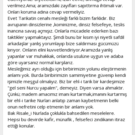
verilmez.Ama; aramızdaki zayıfları sapıttırma ihtimali var.
Onları koruma adına cevap vermeliyiz.
Evet Tarikatin cenahı mesleği farklı bizim farklıdır. Biz
avrupanın dinsizlerine ,kominizme, dinsiz felsefeye, teslis
inancına savaş açmışız. Onlarla mücadele ederken bazı
taktikler yapmaktayız. Şimdi bunu bir kısım iyi niyetli safdil
arkadaşlar yanlış yorumlayıp bize saldırması gücümüzü
kırıyor. Onların elini kuvvetlendiriyor.Aramızda yanlış
yapanlar var muhakkak, onlarıda usulüne uygun ve adaba
göre uyarsanız normal karşılarız.
Mesleğimiz ayrı olduğu için birbirimizin yolunu eleştirmenin
anlamı yok. Burda biribirimizin samimiyetine güvenip kendi
işimizle meşgul olmalıyız. Biz bir ehl-i tarik bir kardeşimize
"gel seni Nurcu yapalım", demeyiz. Diyen varsa ahmaktır.
Çünkü; madem amacımız imanı kurtarmak,imanını kurtarmış
bir ehl-i tarike Nurları anlatıp zaman kaybetmenin belki
onun nefretini celp etmenin bir anlamı yok.
Bak Risale_i Nurlada çoklukla bahsedilen meselelere.
Hepsi bu devirde kafir, münafık , felsefeci zındıkanın itiraz
ettiği konular.