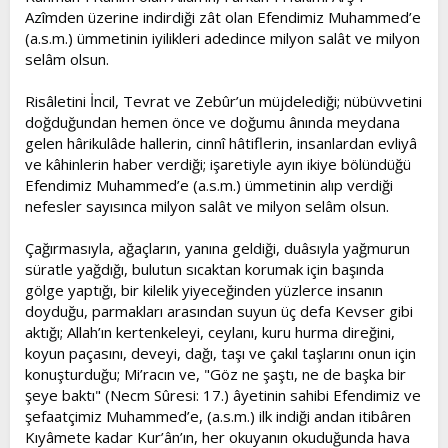
Azîmden üzerine indirdiği zât olan Efendimiz Muhammed’e
(a.s.m.) ümmetinin iyilikleri adedince milyon salât ve milyon
selâm olsun.
Risâletini İncil, Tevrat ve Zebûr’un müjdelediği; nübüvvetini
doğduğundan hemen önce ve doğumu ânında meydana
gelen hârikulâde hallerin, cinnî hâtiflerin, insanlardan evliyâ
ve kâhinlerin haber verdiği; işaretiyle ayın ikiye bölündüğü
Efendimiz Muhammed’e (a.s.m.) ümmetinin alıp verdiği
nefesler sayısınca milyon salât ve milyon selâm olsun.
Çağırmasıyla, ağaçların, yanına geldiği, duâsıyla yağmurun
süratle yağdığı, bulutun sıcaktan korumak için başında
gölge yaptığı, bir kilelik yiyeceğinden yüzlerce insanın
doyduğu, parmakları arasından suyun üç defa Kevser gibi
aktığı; Allah’ın kertenkeleyi, ceylanı, kuru hurma direğini,
koyun paçasını, deveyi, dağı, taşı ve çakıl taşlarını onun için
konuşturduğu; Mi’racın ve, "Göz ne şaştı, ne de başka bir
şeye baktı" (Necm Sûresi: 17.) âyetinin sahibi Efendimiz ve
şefaatçimiz Muhammed’e, (a.s.m.) ilk indiği andan itibâren
Kıyâmete kadar Kur’ân’ın, her okuyanın okuduğunda hava