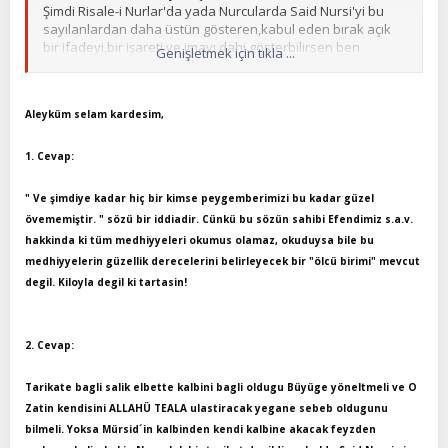
Şimdi Risale-i Nurlar'da yada Nurcularda Said Nursi'yi bu
sayılanlardan daha üstün gösteren,kabul eden bırak açık
bir ifadeyi,bir işareti ve imayı dahi gösterbilirsen ben
Genişletmek için tıkla ...
mesleğimi terk ederim.
Bir kişinin kendi Üstadına hüsn-ü zan edip bu sayılan
alimlerin dişında tüm alimlerden üstün görmesinin neresi
Aleyküm selam kardesim,
sorun. Yoksa sen kendi Üstadını böyle görmüyor musun?
vesselam
1. Cevap:
" Ve şimdiye kadar hiç bir kimse peygemberimizi bu kadar güzel
övememiştir. " sözü bir iddiadir. Cünkü bu sözün sahibi Efendimiz s.a.v.
hakkinda ki tüm medhiyyeleri okumus olamaz, okuduysa bile bu
medhiyyelerin güzellik derecelerini belirleyecek bir "ölcü birimi" mevcut
degil. Kiloyla degil ki tartasin!
2. Cevap:
Tarikate bagli salik elbette kalbini bagli oldugu Büyüge yöneltmeli ve O
Zatin kendisini ALLAHÜ TEALA ulastiracak yegane sebeb oldugunu
bilmeli. Yoksa Mürsid´in kalbinden kendi kalbine akacak feyzden