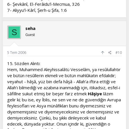
6- Şevkânî, El-Ferâidu’l-Mecmua, 326
7- Aliyyu’l-Kârî, Şerh-u Şifa, 1:6
seha
S
Guest
5 Tem 2006
#10
15. Sözden Alıntı:
Hem, Muhammed Aleyhissalâtü Vesselâm, ya resûlullahtır
ve bütün resûllerin ekmeli ve bütün mahlûkatın efdalidir;
veyahut - hâşâ, yüz bin defa hâşâ - Allah’a iftira ettiği ve
Allah’ı bilmediği ve azabına inanmadığı için, itikadsız, esfel-i
sâfilîne sukut etmiş bir beşer farz etmek
Hâşiye
lâzım
gelir ki; bu ise, ey İblis, ne sen ve ne de güvendiğin Avrupa
feylesofları ve Asya münâfıkları bunu diyemezsiniz ve
diyememişsiniz ve diyemeyeceksiniz ve dememişsiniz ve
demiyeceksiniz. Çünkü, bu şıkkı dinleyecek ve kabul
edecek, dünyada yoktur. Onun içindir ki, güvendiğin o