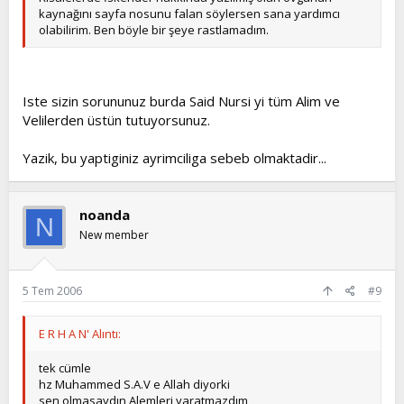
kaynağını sayfa nosunu falan söylersen sana yardımcı
olabilirim. Ben böyle bir şeye rastlamadım.
Iste sizin sorununuz burda Said Nursi yi tüm Alim ve
Velilerden üstün tutuyorsunuz.
Yazik, bu yaptiginiz ayrimciliga sebeb olmaktadir...
noanda
N
New member
5 Tem 2006
#9
E R H A N' Alıntı:
tek cümle
hz Muhammed S.A.V e Allah diyorki
sen olmasaydın Alemleri yaratmazdım