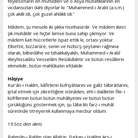
feylesofların en müfsidleri ve o Asya münâfıklarının en
vicdansızları dahi diyorlar ki: "Muhammed-i Arabî (a.s.m.)
çok akıllı idi, çok güzel ahlâklı idi."
Mâdem, şu mesele iki şıkka münhasırdır. Ve mâdem ikinci
şık muhâldir ve hiçbir kimse buna sahip çıkmıyor. Ve
mâdem kati hüccetlerle ispat ettik ki, ortası yoktur.
Elbette, bizzarûre, senin ve hizbü’ş-şeytanın rağmına
olarak, bilbedâhe ve bihakkalyakîn, Muhammed-i Arabî
Aleyhissalâtü Vesselâm Resûlullahtır ve bütün resûllerin
ekmelidir, bütün mahlûkatın efdalidir.
Hâşiye
Kur’ân-ı Hakîm, kâfirlerin küfriyâtlarını ve galîz tâbirâtlarını,
iptal etmek için zikrettiğine istinâden, ehl-i dalâletin fikr-i
küfrîlerinin bütün bütün muhâliyetini ve bütün bütün
çürüklüğünü göstermek için, şu tâbirâtı farz-ı muhâl
sûretinde titreyerek kullanmaya mecbur oldum.
19.Söz den alıntı
Rahmân-ı Rahîm olan Allah’ın, Furkan-ı Hakîmi Arş-ı