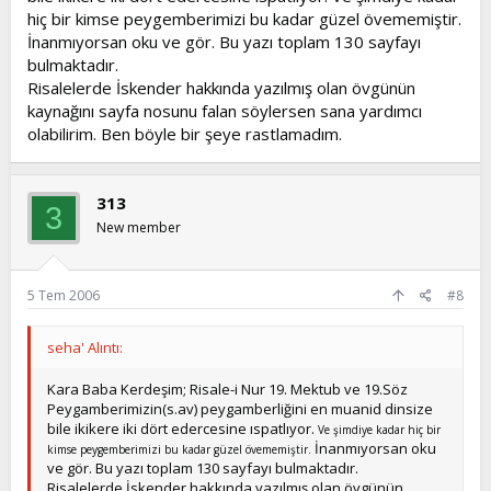
hiç bir kimse peygemberimizi bu kadar güzel övememiştir.
İnanmıyorsan oku ve gör. Bu yazı toplam 130 sayfayı
bulmaktadır.
Risalelerde İskender hakkında yazılmış olan övgünün
kaynağını sayfa nosunu falan söylersen sana yardımcı
olabilirim. Ben böyle bir şeye rastlamadım.
313
3
New member
5 Tem 2006
#8
seha' Alıntı:
Kara Baba Kerdeşim; Risale-i Nur 19. Mektub ve 19.Söz
Peygamberimizin(s.av) peygamberliğini en muanid dinsize
bile ikikere iki dört edercesine ıspatlıyor.
Ve şimdiye kadar hiç bir
İnanmıyorsan oku
kimse peygemberimizi bu kadar güzel övememiştir.
ve gör. Bu yazı toplam 130 sayfayı bulmaktadır.
Risalelerde İskender hakkında yazılmış olan övgünün