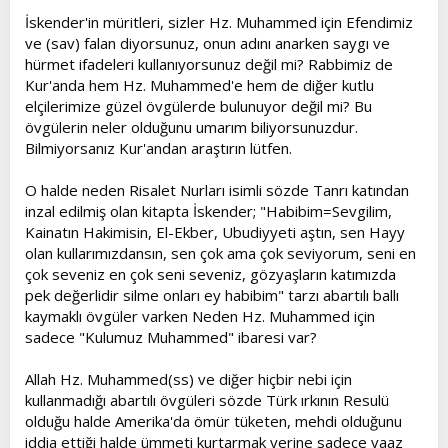
l
a
İskender'in müritleri, sizler Hz. Muhammed için Efendimiz
a
r
ve (sav) falan diyorsunuz, onun adını anarken saygı ve
t
i
a
h
hürmet ifadeleri kullanıyorsunuz değil mi? Rabbimiz de
n
i
Kur'anda hem Hz. Muhammed'e hem de diğer kutlu
elçilerimize güzel övgülerde bulunuyor değil mi? Bu
övgülerin neler olduğunu umarım biliyorsunuzdur.
Bilmiyorsanız Kur'andan araştırın lütfen.
O halde neden Risalet Nurları isimli sözde Tanrı katından
inzal edilmiş olan kitapta İskender; "Habibim=Sevgilim,
Kainatın Hakimisin, El-Ekber, Ubudiyyeti aştın, sen Hayy
olan kullarımızdansın, sen çok ama çok seviyorum, seni en
çok seveniz en çok seni seveniz, gözyaşların katımızda
pek değerlidir silme onları ey habibim" tarzı abartılı ballı
kaymaklı övgüler varken Neden Hz. Muhammed için
sadece "Kulumuz Muhammed" ibaresi var?
Allah Hz. Muhammed(ss) ve diğer hiçbir nebi için
kullanmadığı abartılı övgüleri sözde Türk ırkının Resulü
olduğu halde Amerika'da ömür tüketen, mehdi olduğunu
iddia ettiği halde ümmeti kurtarmak yerine sadece vaaz