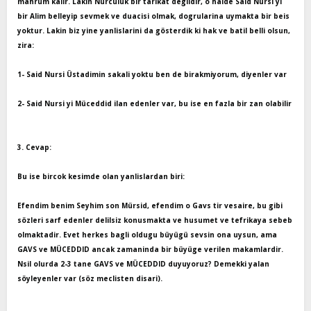
mahrum kalir. Lakin Nurculuk bir tarikat degildir, o halde Said Nursi yi
bir Alim belleyip sevmek ve duacisi olmak, dogrularina uymakta bir beis
yoktur. Lakin biz yine yanlislarini da gösterdik ki hak ve batil belli olsun,
zira:
1- Said Nursi Üstadimin sakali yoktu ben de birakmiyorum, diyenler var
2- Said Nursi yi Müceddid ilan edenler var, bu ise en fazla bir zan olabilir
3. Cevap:
Bu ise bircok kesimde olan yanlislardan biri:
Efendim benim Seyhim son Mürsid, efendim o Gavs tir vesaire, bu gibi
sözleri sarf edenler delilsiz konusmakta ve husumet ve tefrikaya sebeb
olmaktadir. Evet herkes bagli oldugu büyügü sevsin ona uysun, ama
GAVS ve MÜCEDDID ancak zamaninda bir büyüge verilen makamlardir.
Nsil olurda 2-3 tane GAVS ve MÜCEDDID duyuyoruz? Demekki yalan
söyleyenler var (söz meclisten disari).