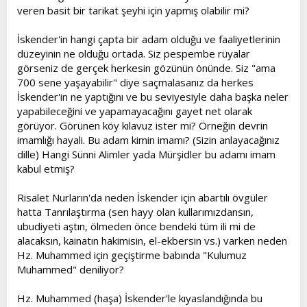
veren basit bir tarikat şeyhi için yapmış olabilir mi?
İskender'in hangi çapta bir adam olduğu ve faaliyetlerinin
düzeyinin ne olduğu ortada. Siz pespembe rüyalar
görseniz de gerçek herkesin gözünün önünde. Siz "ama
700 sene yaşayabilir" diye saçmalasanız da herkes
İskender'in ne yaptığını ve bu seviyesiyle daha başka neler
yapabileceğini ve yapamayacağını gayet net olarak
görüyor. Görünen köy kılavuz ister mi? Örneğin devrin
imamlığı hayali. Bu adam kimin imamı? (Sizin anlayacağınız
dille) Hangi Sünni Alimler yada Mürşidler bu adamı imam
kabul etmiş?
Risalet Nurların'da neden İskender için abartılı övgüler
hatta Tanrılaştırma (sen hayy olan kullarımızdansın,
ubudiyeti aştın, ölmeden önce bendeki tüm ili mi de
alacaksın, kainatın hakimisin, el-ekbersin vs.) varken neden
Hz. Muhammed için geçiştirme babında "Kulumuz
Muhammed" deniliyor?
Hz. Muhammed (haşa) İskender'le kıyaslandığında bu