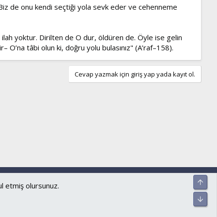
 Biz de onu kendi seçtiği yola sevk eder ve cehenneme
ilah yoktur. Dirilten de O dur, öldüren de. Öyle ise gelin
O’na tâbi olun ki, doğru yolu bulasınız" (A’raf–158).
Cevap yazmak için giriş yap yada kayıt ol.
ar ve kurallar
Gizlilik politikası
Yardım
Ana sayfa
R
Üst
S
S
Alt