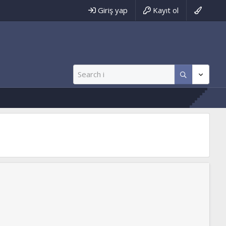
Giriş yap
Kayıt ol
ww.tevhidyolu.net