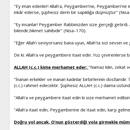
‘’Ey iman edenler! Allah’a, Peygamberi’ne, Peygamberi’ne indi
inkâr ederse, şüphesiz derin bir sapıklığa düşmüştür’’ (Nisa
‘’Ey insanlar! Peygamber Rabbinizden size gerçeği getirdi. Art
bilendir,hikmet sahibidir’’ (Nisa–170).
‘’Eğer Allah’ı seviyorsanız bana uyun, Allah’ta sizi sevsin ve
De ki: Allah’a ve peygambere itaat edin. Yüz çevirenlerse bil
ALLAH (c.c.) kime merhamet eder:
‘’Namaz kılın, zekat 
‘’İnanan erkekler ve inanan kadınlar birbirlerinin dostlarıdır
(c.c.) rahmet edecektir. Şüphesiz ALLAH (c.c.) daima üstün
‘’Allah’a ve peygambere itaat edin ki size merhamet edilsin’
‘’Allah’a itaat edin, Peygamberine de itaat edin, karşı gelm
Doğru yol ancak, O’nun gösterdiği yola girmekle mü