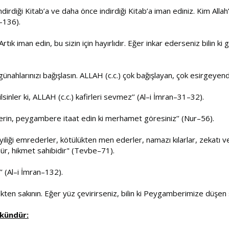
rdiği Kitab’a ve daha önce indirdiği Kitab’a iman ediniz. Kim Allah’
–136).
ık iman edin, bu sizin için hayırlıdır. Eğer inkar ederseniz bilin ki 
 günahlarınızı bağışlasın. ALLAH (c.c.) çok bağışlayan, çok esirgeyend
sinler ki, ALLAH (c.c.) kafirleri sevmez’’ (Al–i İmran–31–32).
verin, peygambere itaat edin ki merhamet göresiniz’’ (Nur–56).
. İyiliği emrederler, kötülükten men ederler, namazı kılarlar, zekatı 
dür, hikmet sahibidir" (Tevbe–71).
’ (Al–i İmran–132).
ekten sakının. Eğer yüz çevirirseniz, bilin ki Peygamberimize düşen 
mkündür: