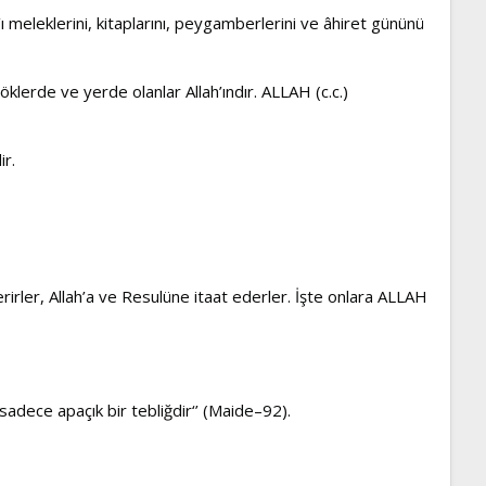
ı meleklerini, kitaplarını, peygamberlerini ve âhiret gününü
göklerde ve yerde olanlar Allah’ındır. ALLAH (c.c.)
ir.
verirler, Allah’a ve Resulüne itaat ederler. İşte onlara ALLAH
sadece apaçık bir tebliğdir‘’ (Maide–92).