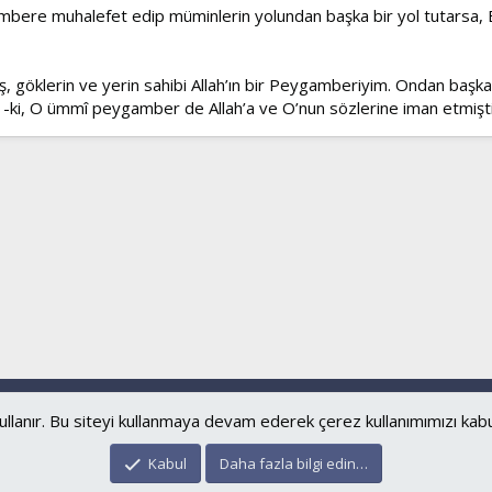
gambere muhalefet edip müminlerin yolundan başka bir yol tutarsa,
ş, göklerin ve yerin sahibi Allah’ın bir Peygamberiyim. Ondan başka 
i, O ümmî peygamber de Allah’a ve O’nun sözlerine iman etmiştir– 
Bize ulaşın
Şartl
®
Community platform by XenForo
© 2010-2024 XenForo Ltd.
islamforum.com.tr
© 2001 - 2024