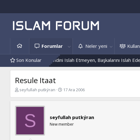
Forumlar
Neler yeni
Kullanı
Hâdis Örnekleri
Son Konular
Kendini Islah Etmeyen, Başkalarını Islah Edemez..
Resule Itaat
K
B
seyfullah putkýran
17 Ara 2006
o
a
n
ş
b
l
u
a
S
seyfullah putkýran
y
n
u
g
New member
b
ı
a
ç