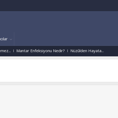
cılar
.
Mantar Enfeksiyonu Nedir?
Nüzûlden Hayata...
Ruhlar Aleminden
w