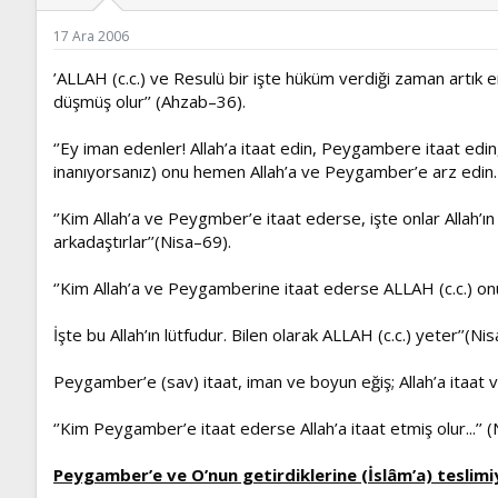
ş
t
l
a
17 Ara 2006
a
r
t
i
’ALLAH (c.c.) ve Resulü bir işte hüküm verdiği zaman artık e
a
h
düşmüş olur’’ (Ahzab–36).
n
i
‘’Ey iman edenler! Allah’a itaat edin, Peygambere itaat edin
inanıyorsanız) onu hemen Allah’a ve Peygamber’e arz edin. Bu
‘’Kim Allah’a ve Peygmber’e itaat ederse, işte onlar Allah’ın
arkadaştırlar’’(Nisa–69).
‘’Kim Allah’a ve Peygamberine itaat ederse ALLAH (c.c.) onu
İşte bu Allah’ın lütfudur. Bilen olarak ALLAH (c.c.) yeter’’(N
Peygamber’e (sav) itaat, iman ve boyun eğiş; Allah’a itaat v
‘’Kim Peygamber’e itaat ederse Allah’a itaat etmiş olur...’’ 
Peygamber’e ve O’nun getirdiklerine (İslâm’a) teslimi