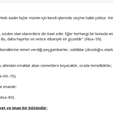
rkek–kadın hiçbir mümin için kendi işlerinde seçme hakkı yoktur. Kim
, sizden olan idarecilere de itaat edin. Eğer herhangi bir konuda a
, daha hayırlısı ve netice itibariyle en güzeldir’’ (Nisa–59).
 kendilerine nimet verdiği peygamberler, sıddıklar (dosdoğru olanlar)
 altından ırmaklar akan cennetlere koyacaktır, orada temellidirler,
isa–69–70).
e imandır:
(Nisa–80).
yet ve iman bir bütündür: