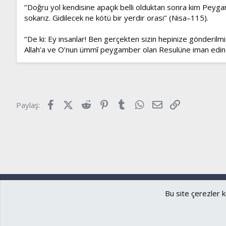
‘’Doğru yol kendisine apaçık belli olduktan sonra kim Pey
sokarız. Gidilecek ne kötü bir yerdir orası’’ (Nisa–115).
‘’De ki: Ey insanlar! Ben gerçekten sizin hepinize gönderilmi
Allah’a ve O’nun ümmî peygamber olan Resulüne iman edin -k
Facebook
X (Twitter)
Reddit
Pinterest
Tumblr
WhatsApp
E-posta
Link
Paylaş:
Ryzer
Türkçe (TR)