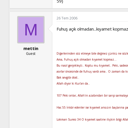
59)
26 Tem 2006
M
Fuhuş açık olmadan...kıyamet kopmaz
mettin
Guest
Diğerlerinden söz etmeye bile değmez çünkü ne sözler
Ama, Fuhuş açık olmadan kıyamet kopmaz...
Bu nasıl gerçekleşti.. Koptu mu kıyamet.. Peki, sadece
asırlar öncesinde de fuhuş vardı ama.. O zaman da k
Bak sevgibi dost..
Allah diyor ki Kur'an da..
107 Peki onlar, Allah'ın azabından bir sarıp sarmala
Hac 55 İnkâr edenler ise kıyamet ansızın başlarına p
Lokman Suresi 34 O kıyamet saatine ilişkin bilgi Alla