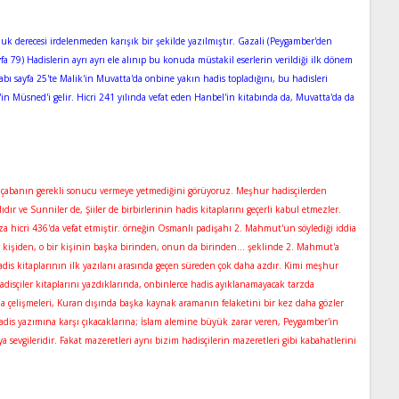
uluk derecesi irdelenmeden karışık bir şekilde yazılmıştır. Gazali (Peygamber'den
fa 79) Hadislerin ayrı ayrı ele alınıp bu konuda müstakil eserlerin verildiği ilk dönem
bı sayfa 25'te Malik'in Muvatta'da onbine yakın hadis topladığını, bu hadisleri
n Müsned'i gelir. Hicri 241 yılında vefat eden Hanbel'in kitabında da, Muvatta'da da
 bu çabanın gerekli sonucu vermeye yetmediğini görüyoruz. Meşhur hadisçilerden
ıdır ve Sunniler de, Şiiler de birbirlerinin hadis kitaplarını geçerli kabul etmezler.
aza hicri 436'da vefat etmiştir. örneğin Osmanlı padişahı 2. Mahmut'un söylediği iddia
r kişiden, o bir kişinin başka birinden, onun da birinden... şeklinde 2. Mahmut'a
dis kitaplarının ilk yazılanı arasında geçen süreden çok daha azdır. Kimi meşhur
disçiler kitaplarını yazdıklarında, onbinlerce hadis ayıklanamayacak tarzda
da çelişmeleri, Kuran dışında başka kaynak aramanın felaketini bir kez daha gözler
hadis yazımına karşı çıkacaklarına; İslam alemine büyük zarar veren, Peygamber'in
a sevgileridir. Fakat mazeretleri aynı bizim hadisçilerin mazeretleri gibi kabahatlerini