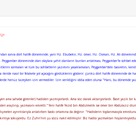
TÜ?
ından sonra dört halife döneminde; yani Hz. Ebubekir, Hz. ömer, Hz. Osman, Hz. Ali döneminde 
iz. Peygamber döneminde olan olaylara şahit olanların bunları anlatması, Peygamber'le sohbet ede
lerini sormaları ve tüm bu sohbetlerin yazımını yasaklamaları, Peygamber'deki basiretin, kendisin
da ileride nasıl bir felakete yol açacağını gördüklerini gösterir. çünkü dört halife döneminde de h
 henüz tazeyken izin vermediler. İzin verildiğini iddia eden olursa "Hani, bu dönemde yazılı 
en ama sahabe görenler) hadisleri yazmıyorlardı. Ama söz olarak aktarıyorlardı. Basit yazılı bi
ri araştırıp, yazmasını emretti.” Yeni halife Yezid bin Abdülmelik ise ömer bin Abdülaziz ölün
işmeleri ayrıntılarıyla anlatırken baskı ortamına da değinir: "Hadislerin toplanmasıyla emrolu
sıkıntıya sokuyordu. Ez Zuhri'nin şu sözü nakil edilmiştir: Biz hadisi yazmaktan hoşlanmıyord