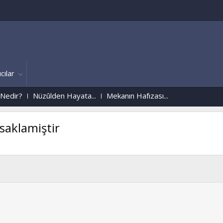
cılar
zûlden Hayata...
Mekanın Hafızası...
saklamiştir