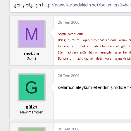
geniş bilgi için
http://www.kurandakidin.net/bolumler/04had
26 Tem 2006
M
Sevgili Kardeşlerim,
Ben günümüze ulaşan hiçbir hadisin doğru olarak bi
fikirlerimi çürütmek için habire hadisleri delil getiri
Eğer, hadislerin sağlamlığına inansaydım zaten hemfi
mettin
Guest
Bunun için, hadis kaynaklı değil, Kur'an kaynaklı iti
26 Tem 2006
G
selamün aleyküm efendim.şimdide fık
gül21
New member
26 Tem 2006