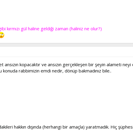
ibi kırmızı gül haline geldiği zaman (haliniz ne olur?)
 ansızın kopacaktır ve ansızın gerçekleşen bir şeyin alameti neyi ol
bu konuda rabbimizin emdi nedir, dönüp bakmadınız bile..
ındakileri hakkın dışında (herhangi bir amaçla) yaratmadık. Hiç şüphe