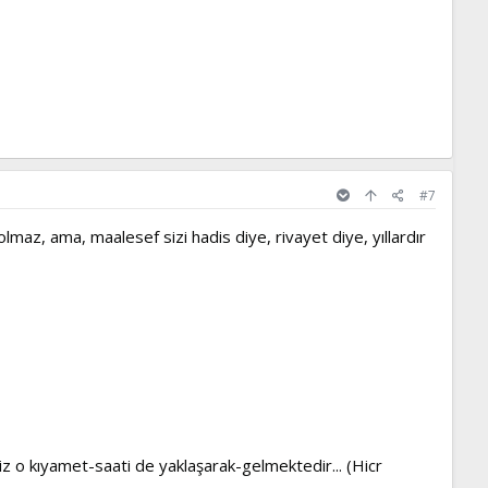
#7
maz, ama, maalesef sizi hadis diye, rivayet diye, yıllardır
siz o kıyamet-saati de yaklaşarak-gelmektedir... (Hicr