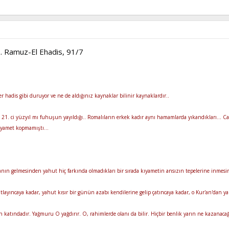
. Ramuz-El Ehadis, 91/7
 hadis gibi duruyor ve ne de aldığınız kaynaklar bilinir kaynaklardır..
 21. ci yüzyıl mı fuhuşun yayıldığı.. Romalıların erkek kadır aynı hamamlarda yıkandıkları... Ca
ıyamet kopmamıştı...
yanın gelmesinden yahut hiç farkında olmadıkları bir sırada kıyametin ansızın tepelerine inme
atlayıncaya kadar, yahut kısır bir günün azabı kendilerine gelip çatıncaya kadar, o Kur'an'dan 
h katındadır. Yağmuru O yağdırır. O, rahimlerde olanı da bilir. Hiçbir benlik yarın ne kazanacağı