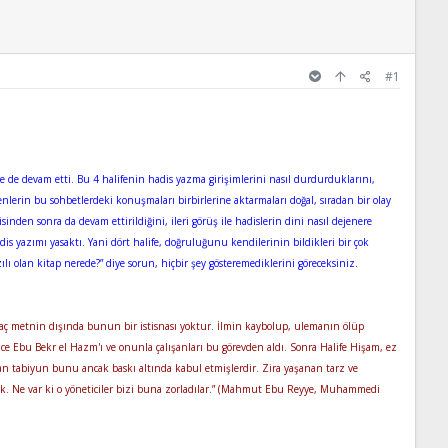
#1
de devam etti. Bu 4 halifenin hadis yazma girişimlerini nasıl durdurduklarını,
nlerin bu sohbetlerdeki konuşmaları birbirlerine aktarmaları doğal, sıradan bir olay
den sonra da devam ettirildiğini, ileri görüş ile hadislerin dini nasıl dejenere
adis yazımı yasaktı. Yani dört halife, doğruluğunu kendilerinin bildikleri bir çok
olan kitap nerede?” diye sorun, hiçbir şey gösteremediklerini göreceksiniz.
r kaç metnin dışında bunun bir istisnası yoktur. İlmin kaybolup, ulemanın ölüp
ce Ebu Bekr el Hazm'ı ve onunla çalışanları bu görevden aldı. Sonra Halife Hişam, ez
nan tabiyun bunu ancak baskı altında kabul etmişlerdir. Zira yaşanan tarz ve
uk. Ne var ki o yöneticiler bizi buna zorladılar.” (Mahmut Ebu Reyye, Muhammedi