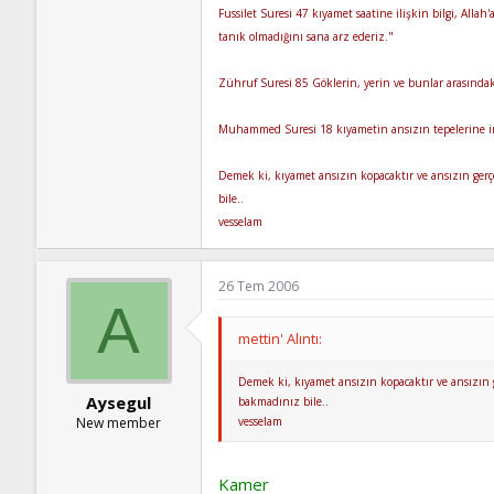
Fussilet Suresi 47 kıyamet saatine ilişkin bilgi, Alla
tanık olmadığını sana arz ederiz."
Zühruf Suresi 85 Göklerin, yerin ve bunlar arasındak
Muhammed Suresi 18 kıyametin ansızın tepelerine inme
Demek ki, kıyamet ansızın kopacaktır ve ansızın gerçe
bile..
vesselam
26 Tem 2006
A
mettin' Alıntı:
Demek ki, kıyamet ansızın kopacaktır ve ansızın g
Aysegul
bakmadınız bile..
vesselam
New member
Kamer