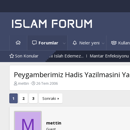
Forumlar
Neler yeni
Kullanı
en, Başkalarını Islah Edemez...
Son Konular
Mantar Enfeksiyonu Nedir?
Nü
Peygamberimiz Hadis Yazilmasini Ya
K
B
mettin
26 Tem 2006
o
a
n
ş
1
2
3
Sonraki
b
l
u
a
y
n
u
g
M
b
ı
mettin
a
ç
Guest