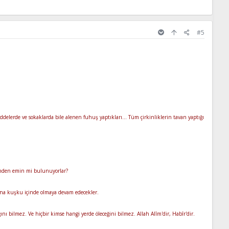
#5
ddelerde ve sokaklarda bile alenen fuhuş yaptıkları... Tüm çirkinliklerin tavan yaptığı
sinden emin mi bulunuyorlar?
yana kuşku içinde olmaya devam edecekler.
nı bilmez. Ve hiçbir kimse hangi yerde öleceğini bilmez. Allah Alîm'dir, Habîr'dir.