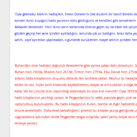
Oysa gelenekçi İslam'ın hadisçileri, Emevi Dönemi'ni bile düzenli bir tasnif dönemi ol
sonraki ikinci kuşağın) hadis yazımını kötü gördüğünü ve kendileri gibi sonrakilerin de
Abbasiler dönemidir. Hicri ikinci asrın sonlarında elimize geçen bu tarzdaki tek çal
gözden geçirip her sene içinden ayıkladığını, sonunda çok az kaldığını, biraz daha y
sahih, zayıf ayırımları yapılmadan, o günlerde sürüklenen rivayet selinin içindeki her
Buhari'den önce hadisleri doğruluk derecelerine göre ayırma çabası dahi olmamıştır. 
Buhari hicri 256'da, Müslim hicri 261'de, Tirmizi hicri 279'da, Ebu Davud hicri 275'de, N
Şiilerin hadis kitaplarının oluşumu daha da ileri tarihlere rastlar. Meşhur Şii hadis
edilen bir söz, hiçbir tarih kitabında kaydedilmemiş olsaydı ve sırf kulaktan kulağa
kadar tek bir zincirle bize ulaştırıldığı söylenseydi bu söze kim inanırdı? Oysa 18
hadis kitaplarının yazıldığı zaman ile Peygamberimiz'in vefatı arasında geçen süre i
uydurulmuş bulunuyordu. Bu hadis kitaplarının Kuran, mantık ve diğer hadislerle çel
önüne sermektedir. Daha evvel bahsettiğimiz piramid bu kitaplar yazıya geçtiğinde uyd
uygulamasına aykırıyken sözde Peygamber sevgisi kılığında, yalan yanlış birçok sözü had
örtmeye yetmez