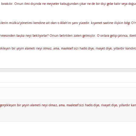
h'a bırakılır. Onun ilmi dışında ne meyveler kabuğundan çıkar ne de bir dişi gebe kalır veya doğu
ilerin mülkü/yönetimi kendine ait olan o Allah'ın şanı yücedir. kıyamet saatine ilişkin bilgi O
sinden başka neyi bekliyorlar? Onun belirtileri zaten gelmiştir. O onlara gelip çatınca, ibret 
kleşen bir şeyin alameti neyi olmaz, ama, maalesef sizi hadis diye, rivayet diye, yıllardır kan
erçekleşen bir şeyin alameti neyi olmaz, ama, maalesef sizi hadis diye, rivayet diye, yıllardır 