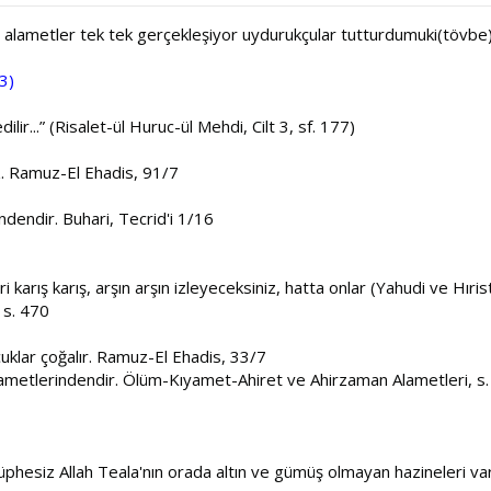
en alametler tek tek gerçekleşiyor uydurukçular tutturdumuki(tövbe
3)
ir...” (Risalet-ül Huruc-ül Mehdi, Cilt 3, sf. 177)
. Ramuz-El Ehadis, 91/7
dendir. Buhari, Tecrid'i 1/16
i karış karış, arşın arşın izleyeceksiniz, hatta onlar (Yahudi ve Hıri
 s. 470
klar çoğalır. Ramuz-El Ehadis, 33/7
metlerindendir. Ölüm-Kıyamet-Ahiret ve Ahirzaman Alametleri, s
Şüphesiz Allah Teala'nın orada altın ve gümüş olmayan hazineleri vard