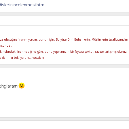
islerinincelenmesi.htm
ze ulaştığına inanmıyorum, bunun için, Bu yüce Dini Buharilerin, Müslimlerin tasallutundan
yorsunuz..
kir olurduk, inanmadığıma göre, bunu yapmanızın bir faydası yoktur, sadece tartışmış oluruz, b
razlarınızı bekliyorum... vesselam
ıhçılaramı