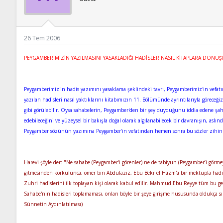
ş
t
l
a
a
r
t
i
a
h
26 Tem 2006
n
i
PEYGAMBERİMİZİN YAZILMASINI YASAKLADIĞI HADİSLER NASIL KİTAPLARA DÖNÜŞ
Peygamberimiz'in hadis yazımını yasaklama şeklindeki tavrı, Peygamberimiz'in vefat
yazılan hadisleri nasıl yaktıklarını kitabımızın 11. Bölümünde ayrıntılarıyla göreceğ
gibi görülebilir. Oysa sahabelerin, Peygamber'den bir şey duyduğunu iddia edene şahit
edebileceğini ve yüzeysel bir bakışla doğal olarak algılanabilecek bir davranışın, aslın
Peygamber sözünün yazımına Peygamber’in vefatından hemen sonra bu sözler zihinlerde
Harevi şöyle der: "Ne sahabe (Peygamber'i görenler) ne de tabiyun (Peygamber’i görmey
gitmesinden korkulunca, ömer bin Abdülaziz, Ebu Bekr el Hazm'a bir mektupla hadisle
Zuhri hadislerini ilk toplayan kişi olarak kabul edilir. Mahmud Ebu Reyye tüm bu gel
Sahabe'nin hadisleri toplamaması, onları böyle bir şeye girişme hususunda oldukça 
Sünnetin Aydınlatılması)