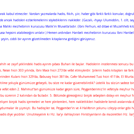
arak kabul etmezler. Varolan yazmalarda hadis, fıkıh, şiir, haber gibi farklı farklı konular, doğr
 ancak hadisleri ezberlemelerini söylediklerini nakleder. (Gazali, ‹hyayı Ulumiddin, 1. cilt, say
ışma Maliki mezhebinin kurucusu Malik'in Muvatta'sıdır. (İbni Ferhun, ed dibae el Muzehheb kita
aşasa hepsini atabileceğini anlatır.) Hemen ardından Hanbeli mezhebinin kurucusu İbni Hanbel'i
 şeyin, ciddi bir ayırım gözetilmeden kitaplarına girdiğini görüyoruz.
Sahih ve zayıf şeklindeki hadis ayırım çabası Buhari ile başlar. Hadislerin incelenmesi sonucu
esei hicri 303 yılında, İbni Mace hicri 273'de vefat etmişlerdir. Şiilerin hadis kitapları ise farkl
çilerinden Kulani hicri 329'da, Babuvay hicri 381'de, Cafer Muhammed Tusi hicri 411'de, El Murt
 iletilme yoluyla günümüze gelseydi, bu söze ne kadar güvenebilirdik? üstelik bu sözün sadece bi
39'da vefat eden 2. Mahmut'tan günümüze kadar geçen süre, Peygamberimiz'in vefatıyla meşhur ha
se bu sürenin 2 katından da fazladır. 5. Bölümde göreceğimiz birçok sebepten dolayı en meşhur ha
işen birçok hadis içermeleri ve hem yöntemleri, hem naklettikleri hadislerle kendi aralarında 
urmalar ile şişmişti. Bu hadisçiler ise, Peygamber'in ve 4 Halifenin yolunu izleyip onlar gibi 
is diye yazdılar. Unutmayalım ki Hz. İsa'yı ilahlaştıran Hıristiyanların da mazeretleri Hz. İsa'y