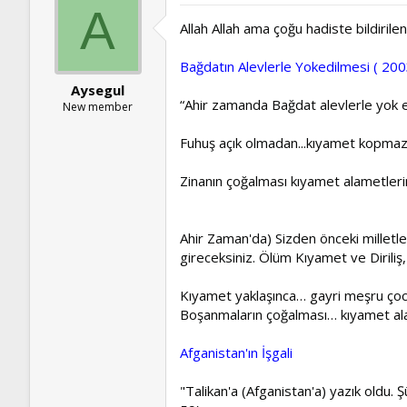
A
Allah Allah ama çoğu hadiste bildiril
Bağdatın Alevlerle Yokedilmesi ( 200
Aysegul
“Ahir zamanda Bağdat alevlerle yok edil
New member
Fuhuş açık olmadan...kıyamet kopmaz
Zinanın çoğalması kıyamet alametlerin
Ahir Zaman'da) Sizden önceki milletler
gireceksiniz. Ölüm Kıyamet ve Diriliş,
Kıyamet yaklaşınca… gayri meşru çocu
Boşanmaların çoğalması… kıyamet ala
Afganistan'ın İşgali
"Talikan'a (Afganistan'a) yazık oldu. 