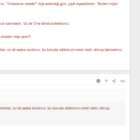
rur. "Ortaklarım nerede?" diye seslendiği gün, şöyle diyeceklerdir: "Bizden hiçbir
'nun katındadır. Siz de O'na döndürüleceksiniz.
almaları neye yarar?!
dırdılar, siz de sadece kandınız, bu konuda rabbimizin emdi nedir, dönüp bakmadınız
#6
kandırdılar, siz de sadece kandınız, bu konuda rabbimizin emdi nedir, dönüp