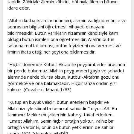
tabidir. Zâhiriyle âlemin zâhirini, bâtınıyla âlemin bâtınını
idare eder.
"Allah'ın kutba ikramlarından biri, alemin varlığından önce ve
sonrasının bilgisini öğretmesi, nihayeti olmayanı
bildirmesidir. Bütün varlıkların nizamının kendisiyle kaim
olduğu bütün isimleri ona öğretmesidir. Allah'ın bütün
sırlarına muttali kılması, bütün feyizlerini ona vermesi ve
ilminin ihata ettiği her şeyi ona bildirmesidir.
"Hiçbir dönemde Kutbu'l Aktap ile peygamberler arasında
bir perde bulunmaz. Allah'ın peygamberi gayb ve şehadet
aleminde nerde olursa olsun, Kutbu'l-Aktab'ın gözü onu
görmekte ve ona bakmaktadır. Hiçbir lahza ondan gizli
kalmaz. (Cevahir'ul Maani, 1/63)
"Kutup en büyük velidir, bütün erenlerin başıdır ve
Allah'ınizniyle kâinatta tasarruf sahibidir " diyorLAR. Bu
tanımınız Mekke müşriklerinin Kabe'yi tavaf ederken,
"Emret Allah'ım, Senin hiçbir ortağın yoktur. Yalnız bir
ortağın vardır ki, onun da bütün yetkilerinin de sahibi
sensin [62] ."demeleri gibiDİR