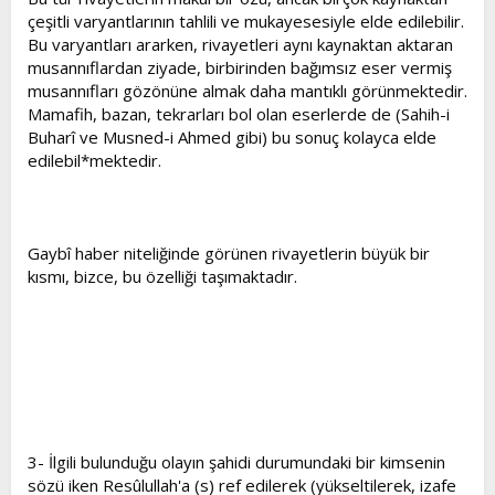
çeşitli varyantlarının tahlili ve mukayesesiyle elde edilebilir.
Bu varyantları ararken, rivayetleri aynı kaynaktan aktaran
musannıflardan ziyade, birbirinden bağımsız eser vermiş
musannıfları gözönüne almak daha mantıklı görünmektedir.
Mamafih, bazan, tekrarları bol olan eserlerde de (Sahih-i
Buharî ve Musned-i Ahmed gibi) bu sonuç kolayca elde
edilebil*mektedir.
Gaybî haber niteliğinde görünen rivayetlerin büyük bir
kısmı, bizce, bu özelliği taşımaktadır.
3- İlgili bulunduğu olayın şahidi durumundaki bir kimsenin
sözü iken Resûlullah'a (s) ref edilerek (yükseltilerek, izafe