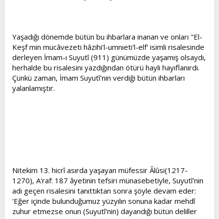
Yaşadığı dönemde bütün bu ihbarlara inanan ve onları "El-
Keşf min mucâvezeti hâzihi'l-umnıeti'l-elf' isimli risalesinde
derleyen İmam-ı Suyutî (911) günümüzde yaşamış olsaydı,
herhalde bu risalesini yazdığından ötürü hayli hayıflanırdı.
Çünkü zaman, İmam Suyutî'nin verdiği bütün ihbarları
yalanlamıştır.
Nitekim 13. hicrî asırda yaşayan müfessir Âlûsi(1217-
1270), A'raf: 187 âyetinin tefsiri münasebetiyle, Suyutî'nin
adı geçen risalesini tanıttıktan sonra şöyle devam eder:
'Eğer içinde bulunduğumuz yüzyılın sonuna kadar mehdî
zuhur etmezse onun (Suyutî'nin) dayandığı bütün deliller