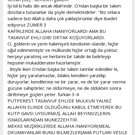
İyi bil ki halis din ancak Allah'ındır. O'ndan başka bir takım
dostlara tutunanlar da şöyle demektedirler: "Biz onlara
sadece bizi Allah'a daha çok yaklaştırsınlar diye ibadet
ediyoruz ZÜMER 3
KAFİRLERDE ALLAHA INANIYORLARDI AMA BU
TASAVVUF EHLI GIBI ORTAK KOŞUYORLARDI.
O, göklerin ve yerin hakimiyeti kendisinin olandır, hiçbir
oğul edinmemiştir ve mülkünde hiçbir ortağı da yoktur;
herşeyi yaratmış ve herbirini bir takdir ile belirleyip
hepsinin mukadderatını hazırlamıştır.
. Böyle iken O'ndan başka bir takım tanrılar edindiler ki,
hiçbir şey yaratamazlar, bilakis kendileri yaratılıp
duruyorlar; kendilerine ne bir zarar, ne de bir yarar verme
gücüne sahiptirler; ne öldürmeye, ne de öldükten sonra
diriltmeye güçleri yeter. furkan 3-4
PUTPEREST TASAVVUF EHLIDE MULKUN YALNIZ
ALLAHIN ELINDE OLDUĞUNU KABUL ETMEYEREK BU
KUTP GAVSI UYDURMUŞ .ALLAH BEYINSIZLERIN
ISNADLARINDAN MUNEZZEHTIR.
MEKKE MÜŞRİKLERİDE ALLAHA INANIYOR(MEAL
OKUMAYANLAR BUNU BILMEZLER)AMA PUTLARI VESILE