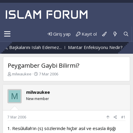
Giriş yap
Kayıt ol
larını Islah Edemez...
Mantar Enfeksiyonu Nedir?
Nüzûlden Ha
Peygamber Gaybi Bilirmi?
K
B
milwaukee
7 Mar 2006
o
a
n
ş
b
l
milwaukee
M
u
a
New member
y
n
u
g
b
ı
a
ç
7 Mar 2006
#1
ş
t
l
a
1. Resûlullah'ın (s) sözlerinde hiçbir asıl ve esasla ilişiği
a
r