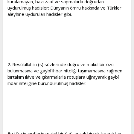
kurulamayan, bazı zaaf ve sapmalarla doğrudan
t
i
uydurulmuş hadisler: Dünyanın ömrü hakkında ve Türkler
a
h
aleyhine uydurulan hadisler gibi.
n
i
2. Resûlullah'ın (s) sözlerinde doğru ve makul bir özü
bulunmasına ve gaybî ihbar niteliği taşımamasına rağmen
birtakım ilâve ve çıkarmalarla rötuşlara uğrayarak gaybî
ihbar niteliğine büründürülmüş hadisler.
Bu tür rivayetlerin makul bir özü, ancak birçok kaynaktan