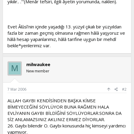
yıkılır.. .'"(Menâr tefsiri, ilgili âyetin yorumunda, naklen).
Evet Âlûsî'nin içinde yaşadığı 13. yüzyıl çıkalı bir yüzyıldan
fazla bir zaman geçmiş olmasına rağmen hâlâ yaşyoruz ve
hâlâ hesap yapanlarımız, hâlâ tarifine uygun bir mehdî
bekle*yenlerimiz var.
milwaukee
M
New member
7 Mar 2006
#2
ALLAH GAYBI KENDİSİNDEN BAŞKA KİMSE
BİMEYECEĞİNİ SÖYLÜYOR BUNA RAĞMEN HALA
EVLİYANIN GAYBI BİLDİĞİNİ SÖYLÜYORLAR.SONRA DA
SİZ ANLAMAZSINIZ AKLINIZ ERMEZ DİYORLAR.
26. Gaybı bilendir O. Gaybı konusunda hiç kimseyi yardımcı
yapmıyor.