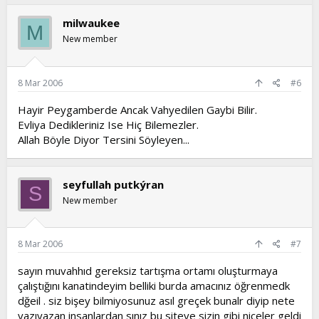
milwaukee
M
New member
8 Mar 2006
#6
Hayir Peygamberde Ancak Vahyedilen Gaybi Bilir.
Evliya Dedikleriniz Ise Hiç Bilemezler.
Allah Böyle Diyor Tersini Söyleyen...
seyfullah putkýran
S
New member
8 Mar 2006
#7
sayın muvahhıd gereksiz tartışma ortamı oluşturmaya
çalıştığını kanatindeyim belliki burda amacınız öğrenmedk
dğeil . siz bişey bilmiyosunuz asıl greçek bunalr diyip nete
yazıyazan insanlardan sınız bu siteye sizin gibi niceler geldi