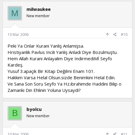
milwaukee
M
New member
10 Mar 2006
#10
Peki Ya Onlar Kurani Yanliş Anlamişsa.
Hristiyanlik Pavlus Incili Yanliş Anladi Diye Bozulmuştu.
Hem Allah Kurani Anlayalim Diye IndirmediMİ Seyfo
Kardeş.
Yusuf 3.apaçik Bir Kitap Değilmi Enam 101.
Hakkim Varsa Helal Olsun.sizde Benimkini Helal Edin.
Ve Sana Son Soru Seyfo Ya Hz.ibrahimde Haddini Bilip o
Zamanki Din Ehlinin Yoluna Uysaydi?
byolcu
B
New member
10 Mar 2006
#11