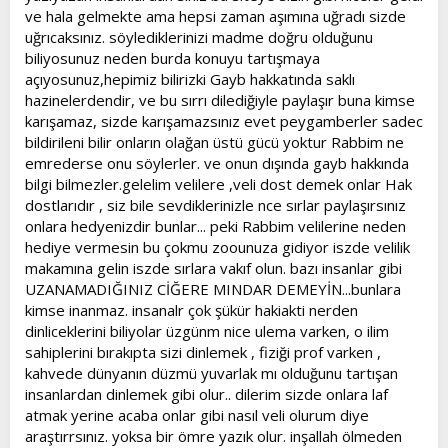
ve hala gelmekte ama hepsi zaman aşımına uğradı sizde
uğrıcaksınız. söylediklerinizi madme doğru olduğunu
biliyosunuz neden burda konuyu tartışmaya
açıyosunuz,hepimiz bilirizki Gayb hakkatında saklı
hazinelerdendir, ve bu sırrı dilediğiyle paylaşır buna kimse
karışamaz, sizde karışamazsınız evet peygamberler sadec
bildirileni bilir onların olağan üstü gücü yoktur Rabbim ne
emrederse onu söylerler. ve onun dışında gayb hakkında
bilgi bilmezler.gelelim velilere ,veli dost demek onlar Hak
dostlarıdır , siz bile sevdiklerinizle nce sırlar paylaşırsınız
onlara hedyenizdir bunlar... peki Rabbim velilerine neden
hediye vermesin bu çokmu zoounuza gidiyor iszde velilik
makamına gelin iszde sırlara vakıf olun. bazı insanlar gibi
UZANAMADIĞINIZ CİĞERE MINDAR DEMEYİN...bunlara
kimse inanmaz. insanalr çok şükür hakiakti nerden
dinliceklerini biliyolar üzgünm nice ulema varken, o ilim
sahiplerini bırakıpta sizi dinlemek , fiziği prof varken ,
kahvede dünyanın düzmü yuvarlak mı olduğunu tartışan
insanlardan dinlemek gibi olur.. dilerim sizde onlara laf
atmak yerine acaba onlar gibi nasıl veli olurum diye
araştırrsınız. yoksa bir ömre yazık olur. inşallah ölmeden