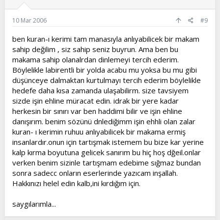
10 Mar 2006
#9
ben kuran-ı kerimi tam manasıyla anlıyabilicek bir makam
sahip değilim , siz sahip seniz buyrun. Ama ben bu
makama sahip olanalrdan dinlemeyi tercih ederim.
Böylelikle labirentli bir yolda acabu mu yoksa bu mu gibi
düşünceye dalmaktan kurtulmayı tercih ederim böylelikle
hedefe daha kısa zamanda ulaşabilirm. size tavsiyem
sizde işin ehline müracat edin. idrak bir yere kadar
herkesin bir sınırı var ben haddimi bilir ve işin ehline
danışırım. benim sözünü dnlediğimm işin ehhli olan zalar
kuran- ı kerimin ruhuu anlıyabilicek bir makama ermiş
insanlardır.onun için tartışmak istemem bu bize kar yerine
kalp kırma boyutuna gelicek sanırım bu hiç hoş dğeil.onlar
verken benim sizinle tartışmam edebime sığmaz bundan
sonra sadecc onların eserlerinde yazıcam inşallah.
Hakkınızı helel edin kalb,ini kırdığım için.
saygılarımla...