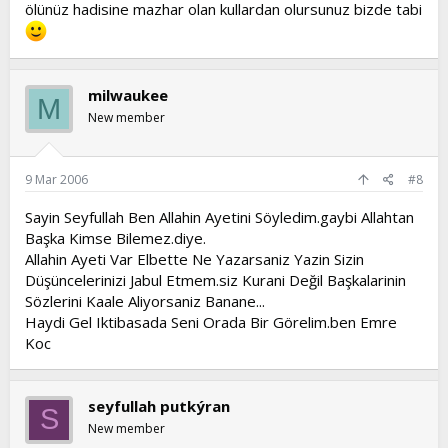
ölünüz hadisine mazhar olan kullardan olursunuz bizde tabi
milwaukee
M
New member
9 Mar 2006
#8
Sayin Seyfullah Ben Allahin Ayetini Söyledim.gaybi Allahtan
Başka Kimse Bilemez.diye.
Allahin Ayeti Var Elbette Ne Yazarsaniz Yazin Sizin
Düşüncelerinizi Jabul Etmem.siz Kurani Değil Başkalarinin
Sözlerini Kaale Aliyorsaniz Banane...
Haydi Gel Iktibasada Seni Orada Bir Görelim.ben Emre
Koc
seyfullah putkýran
S
New member