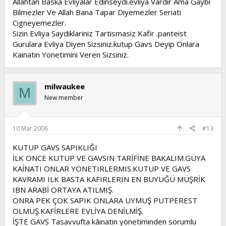
Allahtan Baska Evliyalar Edinseydi.evliya Vardir Ama Gaybi
Bilmezler Ve Allah Bana Tapar Diyemezler Seriati
Cigneyemezler.
Sizin Evliya Saydiklariniz Tartismasiz Kafir .panteist
Gurulara Evliya Diyen Sizsiniz.kutup Gavs Deyip Onlara
Kainatin Yonetimini Veren Sizsiniz.
milwaukee
M
New member
10 Mar 2006
#13
KUTUP GAVS SAPIKLIĞI
İLK ONCE KUTUP VE GAVSIN TARİFİNE BAKALIM.GÜYA
KAİNATI ONLAR YONETIRLERMIS.KUTUP VE GAVS
KAVRAMI ILK BASTA KAFIRLERIN EN BUYUĞÜ MÜŞRİK
IBN ARABİ ORTAYA ATILMIŞ.
ONRA PEK ÇOK SAPIK ONLARA UYMUŞ PUTPEREST
OLMUŞ.KAFİRLERE EVLİYA DENİLMİŞ.
İŞTE GAVS Tasavvufta kâinatın yönetiminden sorumlu