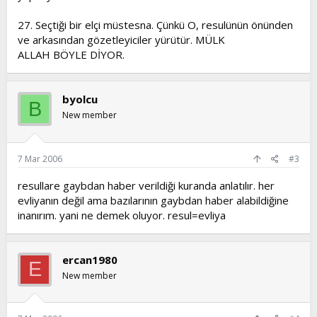
27. Seçtiği bir elçi müstesna. Çünkü O, resulünün önünden
ve arkasından gözetleyiciler yürütür. MÜLK
ALLAH BÖYLE DİYOR.
byolcu
B
New member
7 Mar 2006
#3
resullare gaybdan haber verildiği kuranda anlatılır. her
evliyanın değil ama bazılarının gaybdan haber alabildiğine
inanırım. yani ne demek oluyor. resul=evliya
ercan1980
E
New member