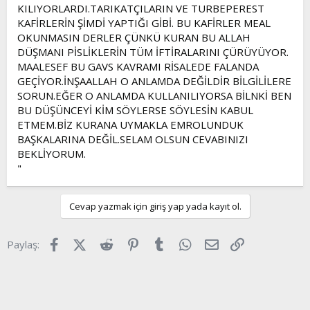
KILIYORLARDI.TARIKATÇILARIN VE TURBEPEREST
KAFİRLERİN ŞİMDİ YAPTIĞI GİBİ. BU KAFİRLER MEAL
OKUNMASIN DERLER ÇÜNKÜ KURAN BU ALLAH
DÜŞMANI PİSLİKLERİN TÜM İFTİRALARINI ÇÜRÜYÜYOR.
MAALESEF BU GAVS KAVRAMI RİSALEDE FALANDA
GEÇİYOR.İNŞAALLAH O ANLAMDA DEĞİLDİR BİLGİLİLERE
SORUN.EĞER O ANLAMDA KULLANILIYORSA BİLNKİ BEN
BU DÜŞÜNCEYİ KİM SÖYLERSE SÖYLESİN KABUL
ETMEM.BİZ KURANA UYMAKLA EMROLUNDUK
BAŞKALARINA DEĞİL.SELAM OLSUN CEVABINIZI
BEKLİYORUM.
"
Cevap yazmak için giriş yap yada kayıt ol.
Facebook
X (Twitter)
Reddit
Pinterest
Tumblr
WhatsApp
E-posta
Link
Paylaş: