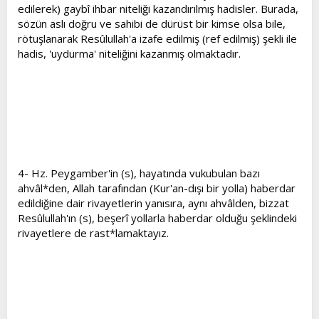
edilerek) gaybî ihbar niteliği kazandırılmış hadisler. Burada,
sözün aslı doğru ve sahibi de dürüst bir kimse olsa bile,
rötuşlanarak Resûlullah'a izafe edilmiş (ref edilmiş) şekli ile
hadis, 'uydurma' niteliğini kazanmış olmaktadır.
4- Hz. Peygamber'in (s), hayatında vukubulan bazı
ahvâl*den, Allah tarafından (Kur'an-dışı bir yolla) haberdar
edildiğine dair rivayetlerin yanısıra, aynı ahvâlden, bizzat
Resûlullah'ın (s), beşerî yollarla haberdar olduğu şeklindeki
rivayetlere de rast*lamaktayız.