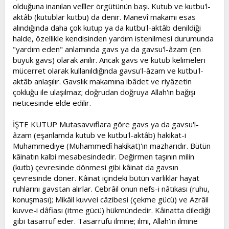
olduğuna inanılan velîler örgütünün başı. Kutub ve kutbu'l-
aktâb (kutublar kutbu) da denir. Manevî makamı esas
alındığında daha çok kutup ya da kutbu'l-aktâb denildiği
halde, özellikle kendisinden yardım istenilmesi durumunda
"yardım eden" anlamında gavs ya da gavsu'l-âzam (en
büyük gavs) olarak anılır. Ancak gavs ve kutub kelimeleri
mücerret olarak kullanıldığında gavsu'l-âzam ve kutbu'l-
aktâb anlaşılır. Gavslık makamına ibâdet ve riyâzetin
çokluğu ile ulaşılmaz; doğrudan doğruya Allah'ın bağışı
neticesinde elde edilir.
İŞTE KUTUP Mutasavvıflara göre gavs ya da gavsu'l-
âzam (eşanlamda kutub ve kutbu'l-aktâb) hakikat-i
Muhammediye (Muhammedî hakikat)'ın mazharıdır. Bütün
kâinatın kalbi mesabesindedir. Değirmen taşının milin
(kutb) çevresinde dönmesi gibi kâinat da gavsın
çevresinde döner. Kâinat içindeki bütün varlıklar hayat
ruhlarını gavstan alırlar. Cebrâil onun nefs-i nâtıkası (ruhu,
konuşması); Mikâil kuvvei câzibesi (çekme gücü) ve Azrâil
kuvve-i dâfiası (itme gücü) hükmündedir. Kâinatta dilediği
gibi tasarruf eder. Tasarrufu ilmine; ilmi, Allah'ın ilmine