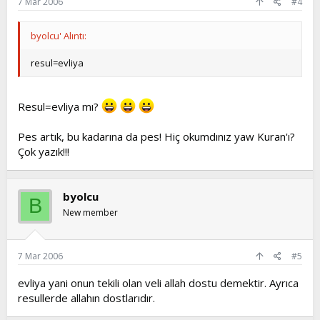
7 Mar 2006
#4
byolcu' Alıntı:
resul=evliya
Resul=evliya mı?
Pes artık, bu kadarına da pes! Hiç okumdınız yaw Kuran'ı?
Çok yazık!!!
byolcu
B
New member
7 Mar 2006
#5
evliya yani onun tekili olan veli allah dostu demektir. Ayrıca
resullerde allahın dostlarıdır.