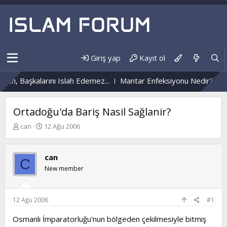
Giriş yap
Kayıt ol
en, Başkalarını Islah Edemez...
Mantar Enfeksiyonu Nedir?
Nü
Ortadoğu'da Bariş Nasil Sağlanir?
K
B
can
12 Ağu 2006
o
a
n
ş
b
l
can
C
u
a
New member
y
n
u
g
b
ı
a
ç
12 Ağu 2006
#1
ş
t
l
a
Osmanlı İmparatorluğu'nun bölgeden çekilmesiyle bitmiş
a
r