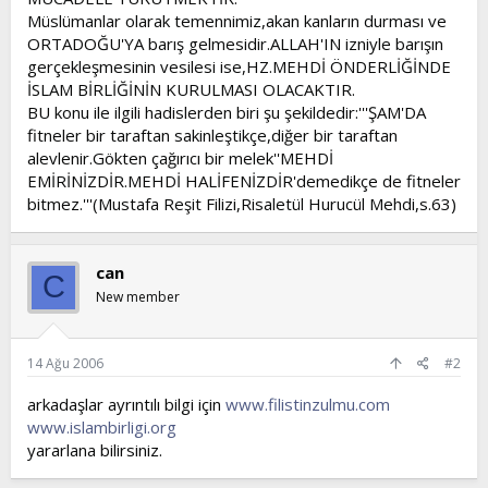
Müslümanlar olarak temennimiz,akan kanların durması ve
ORTADOĞU'YA barış gelmesidir.ALLAH'IN izniyle barışın
gerçekleşmesinin vesilesi ise,HZ.MEHDİ ÖNDERLİĞİNDE
İSLAM BİRLİĞİNİN KURULMASI OLACAKTIR.
BU konu ile ilgili hadislerden biri şu şekildedir:'''ŞAM'DA
fitneler bir taraftan sakinleştikçe,diğer bir taraftan
alevlenir.Gökten çağırıcı bir melek''MEHDİ
EMİRİNİZDİR.MEHDİ HALİFENİZDİR'demedikçe de fitneler
bitmez.'''(Mustafa Reşit Filizi,Risaletül Hurucül Mehdi,s.63)
can
C
New member
14 Ağu 2006
#2
arkadaşlar ayrıntılı bilgi için
www.filistinzulmu.com
www.islambirligi.org
yararlana bilirsiniz.