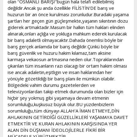
olan ''OSMANLI BARIŞI''bugün hala telafi edilebilmiş
t
i
değildir.Ancak şu anda özellikle FİLİSTİN'DE barış ve
a
h
huzurun bir an önce kurulması zorunludur.Buradaki yaşama
n
i
şartları her geçen gün güçleşmekte,yaşanın sıkıntının dozu
giderek artmaktadır.Masum bir halkın tüm hakları elinden
alınarak,onları açlığa ve yokluga mahkum ederek kurulacak
bir barış adaletli olmayacaktır.Dahada önemlisi böyle bir
barış gerçek anlamda bir barış değildir.Çünkü böyle bir
barış güvenlik ve huzuru hakim kılamaz,tam aksine
karmaşa vekaosun artmasına neden olur.Topraklarından
çıkarılan tüm insanların razı olacagı bir ortam hakim olması
ise ancak adaletin,eşitligin ve insan haklarından her
yönüyle gözetildiği bir barış planı ile mümkün olabilir.
Bölgedeki vahim durumu gazetelerden ve
televizyonlardan takip etmek durumunda olan bizler için
hiçbir şey yokmuş gibi yaşamaya devam etmenin
sorumluluğu,kuşkusuz büyük olur.BU yüzdenbizlerin
sorumluluğu,tüm dünyayı ALLAH'A İMAN ETMEYE,DİN
AHLAKININ GETİRDİĞİ GÜZELLİKLERİ YAŞAMAYA DAVET
ETMEKTİR VE KURAN AHLAKININ KARŞISINDA YER
ALAN DİN DÜŞMANI İDEOLOJİLERLE FİKRİ BİR
MÜCADELE YÜRÜTMEKTİR.