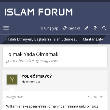
Giriş yap
Kayıt ol
i Islah Etmeyen, Başkalarını Islah Edemez...
Mantar Enfeksiyonu
''olmak Yada Olmamak''
K
B
YOL GÖSTERÝCÝ
28 Ağu 2006
o
a
n
ş
b
l
YOL GÖSTERÝCÝ
Y
u
a
New member
y
n
u
g
b
ı
a
ç
28 Ağu 2006
#1
ş
t
l
a
William shakespeare’nin romanından alınma ünlü bir söz
a
r