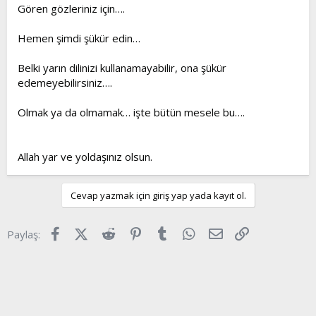
Gören gözleriniz için….
Hemen şimdi şükür edin…
Belki yarın dilinizi kullanamayabilir, ona şükür
edemeyebilirsiniz….
Olmak ya da olmamak… işte bütün mesele bu….
Allah yar ve yoldaşınız olsun.
Cevap yazmak için giriş yap yada kayıt ol.
Facebook
X (Twitter)
Reddit
Pinterest
Tumblr
WhatsApp
E-posta
Link
Paylaş: