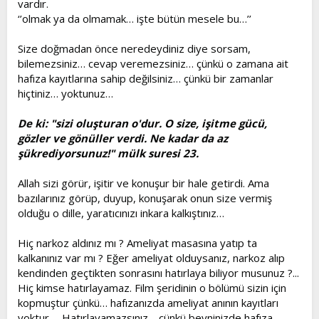
vardır.
t
i
‘’olmak ya da olmamak… işte bütün mesele bu…’’
a
h
n
i
Size doğmadan önce neredeydiniz diye sorsam,
bilemezsiniz… cevap veremezsiniz… çünkü o zamana ait
hafıza kayıtlarına sahip değilsiniz… çünkü bir zamanlar
hiçtiniz… yoktunuz…
De ki: "sizi oluşturan o'dur. O size, işitme gücü,
gözler ve gönüller verdi. Ne kadar da az
şükrediyorsunuz!" mülk suresi 23.
Allah sizi görür, işitir ve konuşur bir hale getirdi. Ama
bazılarınız görüp, duyup, konuşarak onun size vermiş
olduğu o dille, yaratıcınızı inkara kalkıştınız…
Hiç narkoz aldınız mı ? Ameliyat masasına yatıp ta
kalkanınız var mı ? Eğer ameliyat olduysanız, narkoz alıp
kendinden geçtikten sonrasını hatırlaya biliyor musunuz ?...
Hiç kimse hatırlayamaz. Film şeridinin o bölümü sizin için
kopmuştur çünkü… hafızanızda ameliyat anının kayıtları
yoktur…. Hatırlayamazsınız… çünkü beyninizde hafıza