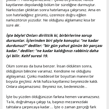
kayıtlarının depolandığı bölüm bir süreliğine durmuştur.
Narkozdan çıktıktan sonra hatırlamaya çalışırsınız. Ama en
son hatırladığınız görüntü, üzerinize doğru eğilen
narkozitörün yüzüdür. Ne olduğunu algılamanız kısa bir
süre alır.
İşte böyle! Onları dirilttik ki, birbirlerine sorup
dursunlar. İçlerinden biri şöyle konuştu: "ne kadar
durdunuz?" dediler: "bir gün yahut günün bir parçası
kadar." dediler: "ne kadar kaldığınızı rabbiniz daha
iyi bilir. Kehf suresi 19.
Ölüm sonrası da buna benzer. İnsan öldükten sonra,
öldüğünün bilincine varamaz. Kendisine ne olduğunu
algılayamaz. Çünkü maddesel bir boyuttan manevi bir
boyuta geçtiniz. Artık hafıza kayıtlarınız beyninizde kaldı.
Onlara ulaşamazsınız. Beyniniz ise, bedeninizde…
İşte bu yüzden öldüğünüzün farkına hemen varamazsınız.
Ta ki, doğrulmaya çalışıp ta, başınızı mezarınızdaki
tahtalara çarpıncaya kadar…. İşte o zaman gerçeği fark