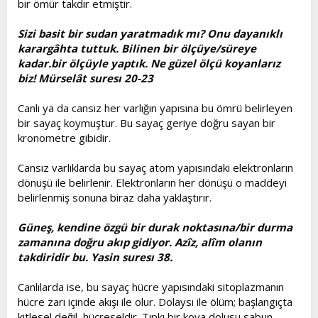
bir ömür takdir etmiştir.
Sizi basit bir sudan yaratmadık mı? Onu dayanıklı
karargâhta tuttuk. Bilinen bir ölçüye/süreye
kadar.bir ölçüyle yaptık. Ne güzel ölçü koyanlarız
biz! Mürselât suresı 20-23
Canlı ya da cansız her varlığın yapısına bu ömrü belirleyen
bir sayaç koymuştur. Bu sayaç geriye doğru sayan bir
kronometre gibidir.
Cansız varlıklarda bu sayaç atom yapısındaki elektronların
dönüşü ile belirlenir. Elektronların her dönüşü o maddeyi
belirlenmiş sonuna biraz daha yaklaştırır.
Güneş, kendine özgü bir durak noktasına/bir durma
zamanına doğru akıp gidiyor. Azîz, alîm olanın
takdiridir bu. Yasin suresı 38.
Canlılarda ise, bu sayaç hücre yapısındaki sitoplazmanın
hücre zarı içinde akışı ile olur. Dolaysı ile ölüm; başlangıçta
kitlesel değil, hücreseldir. Tıpkı bir kova dolusu sabun