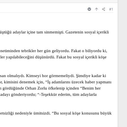
#1
ştüğü adaylar içine tam sinmemişti. Gazetenin sosyal içerikli
netiminden tebrikler her gün geliyordu. Fakat o biliyordu ki,
er yapılabileceğini düşünürdü. Fakat bu sosyal içerikli köşe
insan olmalıydı. Kimseyi hor görmemeliydi. Şimdiye kadar ki
or, kimisini denemek için, “İş adamlarını üzecek haber yapmanı
yları gördüğünde Orhan Zorlu öfkelenip içinden “Benim her
 adayı gönderiyordu; “-Teşekkür ederim, tüm adaylarla
yetsizliği nedeniyle ümitsizdi. “Bu sosyal köşe konusunu büyük