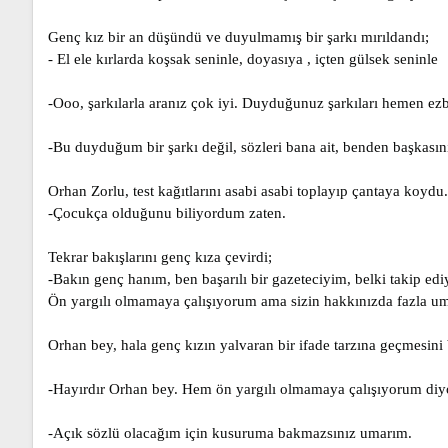
Genç kız bir an düşündü ve duyulmamış bir şarkı mırıldandı;
- El ele kırlarda koşsak seninle, doyasıya , içten gülsek seninle
-Ooo, şarkılarla aranız çok iyi. Duyduğunuz şarkıları hemen ezb
-Bu duyduğum bir şarkı değil, sözleri bana ait, benden başkasını
Orhan Zorlu, test kağıtlarını asabi asabi toplayıp çantaya koydu.
-Çocukça olduğunu biliyordum zaten.
Tekrar bakışlarını genç kıza çevirdi;
-Bakın genç hanım, ben başarılı bir gazeteciyim, belki takip e
Ön yargılı olmamaya çalışıyorum ama sizin hakkınızda fazla um
Orhan bey, hala genç kızın yalvaran bir ifade tarzına geçmesi
-Hayırdır Orhan bey. Hem ön yargılı olmamaya çalışıyorum diy
-Açık sözlü olacağım için kusuruma bakmazsınız umarım.