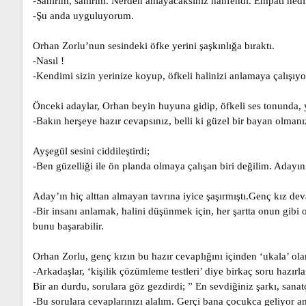
-Sanırım, sanırım. Nerden anlayacaksınız hanfendi. Empati nedi
-Şu anda uyguluyorum.
Orhan Zorlu’nun sesindeki öfke yerini şaşkınlığa bıraktı.
-Nasıl !
-Kendimi sizin yerinize koyup, öfkeli halinizi anlamaya çalışıy
Önceki adaylar, Orhan beyin huyuna gidip, öfkeli ses tonunda, 
-Bakın herşeye hazır cevapsınız, belli ki güzel bir bayan olmanı
Ayşegül sesini ciddileştirdi;
-Ben güzelliği ile ön planda olmaya çalışan biri değilim. Adayı
Aday’ın hiç alttan almayan tavrına iyice şaşırmıştı.Genç kız dev
-Bir insanı anlamak, halini düşünmek için, her şartta onun gibi
bunu başarabilir.
Orhan Zorlu, genç kızın bu hazır cevaplığını içinden ‘ukala’ ola
-Arkadaşlar, ‘kişilik çözümleme testleri’ diye birkaç soru hazırl
Bir an durdu, sorulara göz gezdirdi; ” En sevdiğiniz şarkı, sana
-Bu sorulara cevaplarınızı alalım. Gerçi bana çocukca geliyor am