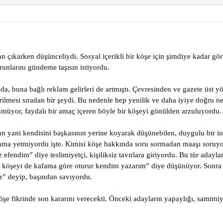
çıkarken düşünceliydi. Sosyal içerikli bir köşe için şimdiye kadar görü
orunlarını gündeme taşısın istiyordu.
a, buna bağlı reklam gelirleri de artmıştı. Çevresinden ve gazete üst yö
lmesi sıradan bir şeydi. Bu nedenle hep yenilik ve daha iyiye doğru nel
nmüyor, faydalı bir amaç içeren böyle bir köşeyi gönülden arzuluyordu.
ayan yani kendisini başkasının yerine koyarak düşünebilen, duygulu bir 
rdı ama yetmiyordu işte. Kimisi köşe hakkında soru sormadan maaşı soruy
z efendim” diye teslimiyetçi, kişiliksiz tavırlara giriyordu. Bu tür ada
, köşeyi de kafama göre oturur kendim yazarım” diye düşünüyor. Sonra
z” deyip, başından savıyordu.
öşe fikrinde son kararını verecekti. Önceki adayların yapaylığı, samimi