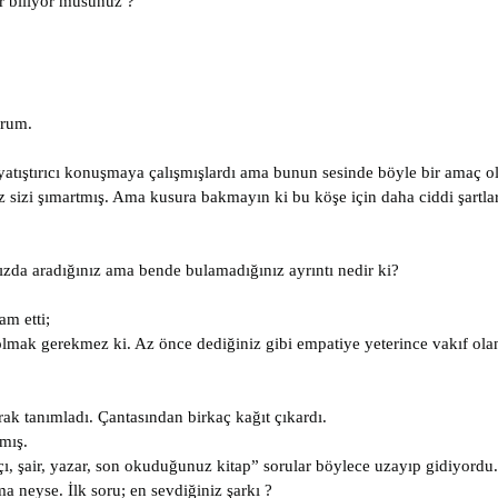
r biliyor musunuz ?
orum.
yatıştırıcı konuşmaya çalışmışlardı ama bunun sesinde böyle bir amaç ol
z sizi şımartmış. Ama kusura bakmayın ki bu köşe için daha ciddi şartlar
nızda aradığınız ama bende bulamadığınız ayrıntı nedir ki?
am etti;
 olmak gerekmez ki. Az önce dediğiniz gibi empatiye yeterince vakıf ola
rak tanımladı. Çantasından birkaç kağıt çıkardı.
amış.
tçı, şair, yazar, son okuduğunuz kitap” sorular böylece uzayıp gidiyordu.
a neyse. İlk soru; en sevdiğiniz şarkı ?