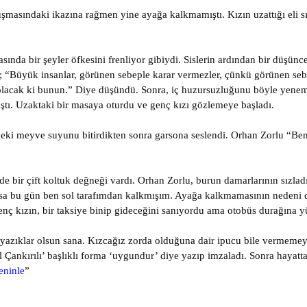
asındaki ikazına rağmen yine ayağa kalkmamıştı. Kızın uzattığı eli sıka
sında bir şeyler öfkesini frenliyor gibiydi. Sislerin ardından bir düşün
mle; “Büyük insanlar, görünen sebeple karar vermezler, çünkü görünen se
 olacak ki bunun.” Diye düşündü. Sonra, iç huzursuzluğunu böyle yeneme
ştı. Uzaktaki bir masaya oturdu ve genç kızı gözlemeye başladı.
eki meyve suyunu bitirdikten sonra garsona seslendi. Orhan Zorlu “Ben
 bir çift koltuk değneği vardı. Orhan Zorlu, burun damarlarının sızladığ
Oysa bu gün ben sol tarafımdan kalkmışım. Ayağa kalkmamasının nedeni 
enç kızın, bir taksiye binip gideceğini sanıyordu ama otobüs durağına y
yazıklar olsun sana. Kızcağız zorda olduğuna dair ipucu bile vermemeye 
 Çankırılı’ başlıklı forma ‘uygundur’ diye yazıp imzaladı. Sonra hayat
eninle
”