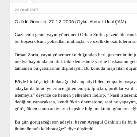
ş
t
l
a
26 Ocak 2007
a
r
t
i
Özürlü Gönüller 27-12-2006 (Öykü :Ahmet Ünal ÇAM)
a
h
n
i
Gazetenin genel yayın yönetmeni Orhan Zorlu, gazete binasından 
bir köşesi olsun, yoksullar, muhtaçlar ve özellikle özürlülerin s
Orhan Zorlu, yayın yönetmeni olduğundan beri, gazetenin tirajı d
medya hayatında en ufak tökezlemesinde yerine başkasının getiri
tamamen bu çabalarının dışındaydı. Bu konuda tirajı filan düşü
Böyle bir köşe için bulacağı kişi empatiyi bilen, empatiyi yaş
adaylar da bunu yeterince görememişti. İpuçları, pırıltılar va
istemeyiz” deyince de hemen yelkenleri indirip, “Nasıl isterseni
dediğimi yapacaksan, kendi fikrin önemsiz se, seni ne yapayım
görüştükten sonra adayların hepsine bilgi mektubu göndereceği
Bu gün görüşeceği son adayla, bayan Ayşegül Çankırılı ile bu k
ihtimalle rafa kaldıracağız” diye düşündü.