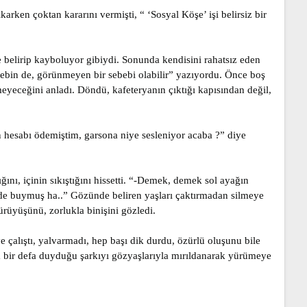
rken çoktan kararını vermişti, “ ‘Sosyal Köşe’ işi belirsiz bir
ce belirip kayboluyor gibiydi. Sonunda kendisini rahatsız eden
bebin de, görünmeyen bir sebebi olabilir” yazıyordu. Önce boş
yeceğini anladı. Döndü, kafeteryanın çıktığı kapısından değil,
 hesabı ödemiştim, garsona niye sesleniyor acaba ?” diye
ını, içinin sıkıştığını hissetti. “-Demek, demek sol ayağın
de buymuş ha..” Gözünde beliren yaşları çaktırmadan silmeye
ürüyüşünü, zorlukla binişini gözledi.
çalıştı, yalvarmadı, hep başı dik durdu, özürlü oluşunu bile
ta bir defa duyduğu şarkıyı gözyaşlarıyla mırıldanarak yürümeye