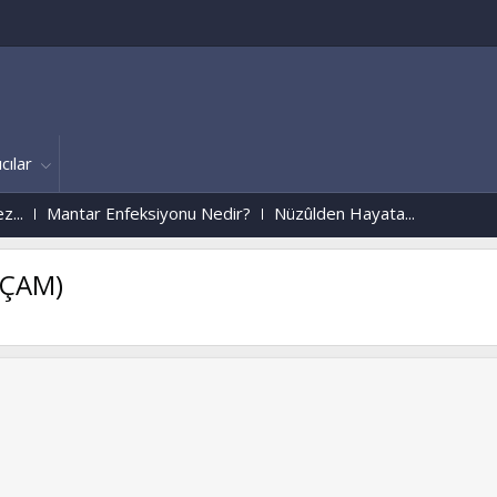
cılar
ar Enfeksiyonu Nedir?
Nüzûlden Hayata...
 ÇAM)
ahmetunalcam.googlepages.com