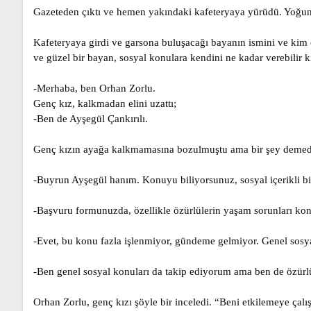
Gazeteden çıktı ve hemen yakındaki kafeteryaya yürüdü. Yoğun b
Kafeteryaya girdi ve garsona buluşacağı bayanın ismini ve kim
ve güzel bir bayan, sosyal konulara kendini ne kadar verebilir k
-Merhaba, ben Orhan Zorlu.
Genç kız, kalkmadan elini uzattı;
-Ben de Ayşegül Çankırılı.
Genç kızın ayağa kalkmamasına bozulmuştu ama bir şey demed
-Buyrun Ayşegül hanım. Konuyu biliyorsunuz, sosyal içerikli bir
-Başvuru formunuzda, özellikle özürlülerin yaşam sorunları kon
-Evet, bu konu fazla işlenmiyor, gündeme gelmiyor. Genel sosya
-Ben genel sosyal konuları da takip ediyorum ama ben de özürl
Orhan Zorlu, genç kızı şöyle bir inceledi. “Beni etkilemeye çalı