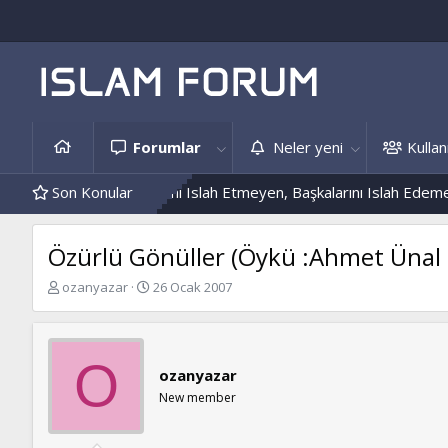
Forumlar
Neler yeni
Kullanı
ekleri
Son Konular
Kendini Islah Etmeyen, Başkalarını Islah Edemez...
Mant
Özürlü Gönüller (Öykü :Ahmet Ünal
K
B
ozanyazar
26 Ocak 2007
o
a
n
ş
b
l
u
a
O
ozanyazar
y
n
u
g
New member
b
ı
a
ç