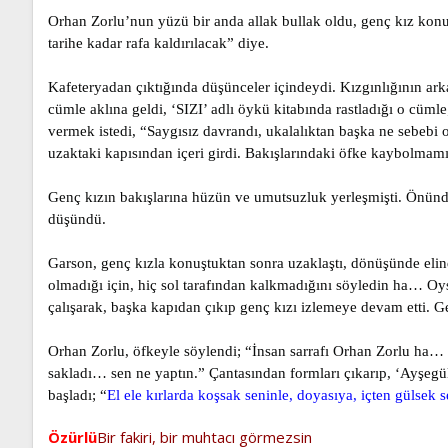
Orhan Zorlu’nun yüzü bir anda allak bullak oldu, genç kız konuşm
tarihe kadar rafa kaldırılacak” diye.
Kafeteryadan çıktığında düşünceler içindeydi. Kızgınlığının arka
cümle aklına geldi, ‘SIZI’ adlı öykü kitabında rastladığı o cü
vermek istedi, “Saygısız davrandı, ukalalıktan başka ne sebebi
uzaktaki kapısından içeri girdi. Bakışlarındaki öfke kaybolmamı
Genç kızın bakışlarına hüzün ve umutsuzluk yerleşmişti. Önünd
düşündü.
Garson, genç kızla konuştuktan sonra uzaklaştı, dönüşünde elinde
olmadığı için, hiç sol tarafından kalkmadığını söyledin ha… 
çalışarak, başka kapıdan çıkıp genç kızı izlemeye devam etti. G
Orhan Zorlu, öfkeyle söylendi; “İnsan sarrafı Orhan Zorlu ha… 
sakladı… sen ne yaptın.” Çantasından formları çıkarıp, ‘Ayşegül
başladı; “
El ele kırlarda koşsak seninle, doyasıya, içten gülsek s
Özürlü
Bir fakiri, bir muhtacı görmezsin