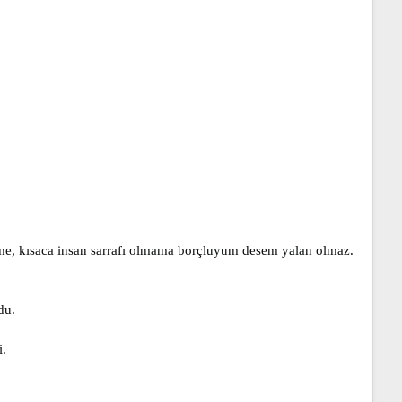
meme, kısaca insan sarrafı olmama borçluyum desem yalan olmaz.
du.
i.