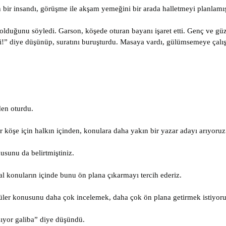
ir insandı, görüşme ile akşam yemeğini bir arada halletmeyi planlamış
 olduğunu söyledi. Garson, köşede oturan bayanı işaret etti. Genç ve g
i!” diye düşünüp, suratını buruşturdu. Masaya vardı, gülümsemeye çalışa
en oturdu.
 köşe için halkın içinden, konulara daha yakın bir yazar adayı arıyoruz
usunu da belirtmiştiniz.
l konuların içinde bunu ön plana çıkarmayı tercih ederiz.
üler konusunu daha çok incelemek, daha çok ön plana getirmek istiyorum
şıyor galiba” diye düşündü.