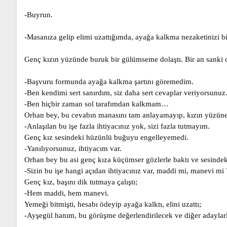
-Buyrun.
-Masanıza gelip elimi uzattığımda, ayağa kalkma nezaketinizi b
Genç kızın yüzünde buruk bir gülümseme dolaştı. Bir an sanki
-Başvuru formunda ayağa kalkma şartını göremedim.
-Ben kendimi sert sanırdım, siz daha sert cevaplar veriyorsunuz.
-Ben hiçbir zaman sol tarafımdan kalkmam…
Orhan bey, bu cevabın manasını tam anlayamayıp, kızın yüzüne
-Anlaşılan bu işe fazla ihtiyacınız yok, sizi fazla tutmayım.
Genç kız sesindeki hüzünlü buğuyu engelleyemedi.
-Yanılıyorsunuz, ihtiyacım var.
Orhan bey bu asi genç kıza küçümser gözlerle baktı ve sesindek
-Sizin bu işe hangi açıdan ihtiyacınız var, maddi mi, manevi mi 
Genç kız, başını dik tutmaya çalıştı;
-Hem maddi, hem manevi.
Yemeği bitmişti, hesabı ödeyip ayağa kalktı, elini uzattı;
-Ayşegül hanım, bu görüşme değerlendirilecek ve diğer adaylarl