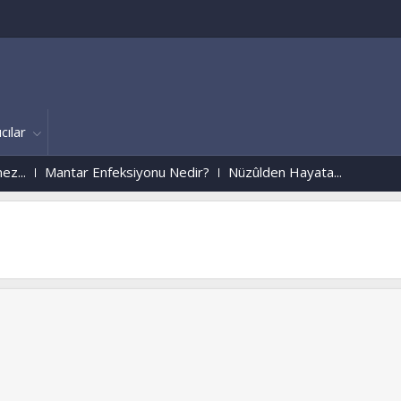
cılar
..
Mantar Enfeksiyonu Nedir?
Nüzûlden Hayata...
Ýstanbul