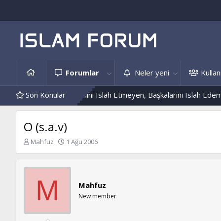
Forumlar
Neler yeni
Kullanı
Hâdis Örnekleri
Son Konular
Kendini Islah Etmeyen, Başkalarını Islah Edemez.
O (s.a.v)
K
B
Mahfuz
1 Ağu 2006
o
a
n
ş
b
l
u
a
M
Mahfuz
y
n
u
g
New member
b
ı
a
ç