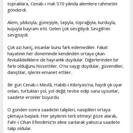
topraklara, Cenab-ı Hak 570 yılında alemlere rahmetini
gönderdi.
Alem, yıldızıyla, güneşiyle, taşıyla, toprağıyla, kurduyla,
kuşuyla bayram etti. Gelen çok sevgiliydi. Sevgili’nin
sevgisiydi.
Çok azı hariç, insanlar bunu fark edemediler. Fakat
hayatının her döneminde kendinden ortaya çıkan
fevkalâdeliklere de hayranlık duydular. Diğerlerinden bir
farkı olduğunu hissettiler. O’na saygı duydular, güvendiler,
danıştılar, işlerini emanet ettiler.
Bir gün Cenab-ı Mevlâ, Habib-i Kibriyası’na, haydi çık uyar
onları, tuttukları yol, yol değil; tevbe edip sana uysunlar,
saadete ersinler buyurdu.
O günden sonra saadetin talipleri, nasiplileri ortaya
çıkmaya başladı. Her şeylerini terk etmeyi göze alarak,
Fahr-i Cihan Efendimiz’in eline sarılarak yalnızca saadete
talip oldular.