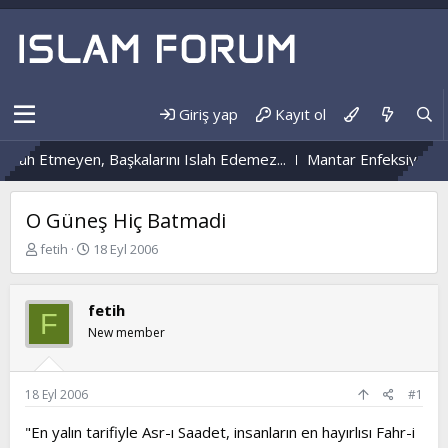
Giriş yap
Kayıt ol
ah Etmeyen, Başkalarını Islah Edemez...
Mantar Enfeksiyonu Ned
O Güneş Hiç Batmadi
K
B
fetih
18 Eyl 2006
o
a
n
ş
b
l
fetih
F
u
a
New member
y
n
u
g
b
ı
a
ç
18 Eyl 2006
#1
ş
t
l
a
"En yalın tarifiyle Asr-ı Saadet, insanların en hayırlısı Fahr-i
a
r