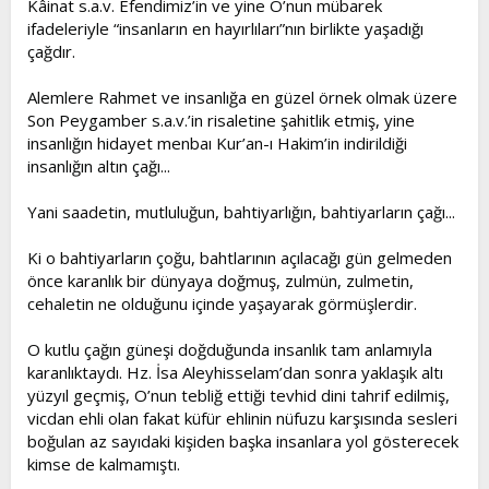
Kâinat s.a.v. Efendimiz’in ve yine O’nun mübarek
t
i
ifadeleriyle “insanların en hayırlıları”nın birlikte yaşadığı
a
h
çağdır.
n
i
Alemlere Rahmet ve insanlığa en güzel örnek olmak üzere
Son Peygamber s.a.v.’in risaletine şahitlik etmiş, yine
insanlığın hidayet menbaı Kur’an-ı Hakim’in indirildiği
insanlığın altın çağı...
Yani saadetin, mutluluğun, bahtiyarlığın, bahtiyarların çağı...
Ki o bahtiyarların çoğu, bahtlarının açılacağı gün gelmeden
önce karanlık bir dünyaya doğmuş, zulmün, zulmetin,
cehaletin ne olduğunu içinde yaşayarak görmüşlerdir.
O kutlu çağın güneşi doğduğunda insanlık tam anlamıyla
karanlıktaydı. Hz. İsa Aleyhisselam’dan sonra yaklaşık altı
yüzyıl geçmiş, O’nun tebliğ ettiği tevhid dini tahrif edilmiş,
vicdan ehli olan fakat küfür ehlinin nüfuzu karşısında sesleri
boğulan az sayıdaki kişiden başka insanlara yol gösterecek
kimse de kalmamıştı.