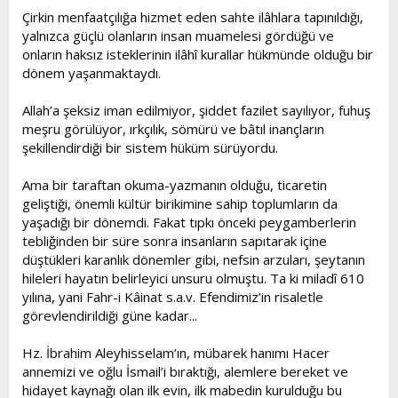
Çirkin menfaatçılığa hizmet eden sahte ilâhlara tapınıldığı,
yalnızca güçlü olanların insan muamelesi gördüğü ve
onların haksız isteklerinin ilâhî kurallar hükmünde olduğu bir
dönem yaşanmaktaydı.
Allah’a şeksiz iman edilmiyor, şiddet fazilet sayılıyor, fuhuş
meşru görülüyor, ırkçılık, sömürü ve bâtıl inançların
şekillendirdiği bir sistem hüküm sürüyordu.
Ama bir taraftan okuma-yazmanın olduğu, ticaretin
geliştiği, önemli kültür birikimine sahip toplumların da
yaşadığı bir dönemdi. Fakat tıpkı önceki peygamberlerin
tebliğinden bir süre sonra insanların sapıtarak içine
düştükleri karanlık dönemler gibi, nefsin arzuları, şeytanın
hileleri hayatın belirleyici unsuru olmuştu. Ta ki miladî 610
yılına, yani Fahr-i Kâinat s.a.v. Efendimiz’in risaletle
görevlendirildiği güne kadar...
Hz. İbrahim Aleyhisselam’ın, mübarek hanımı Hacer
annemizi ve oğlu İsmail’i bıraktığı, alemlere bereket ve
hidayet kaynağı olan ilk evin, ilk mabedin kurulduğu bu