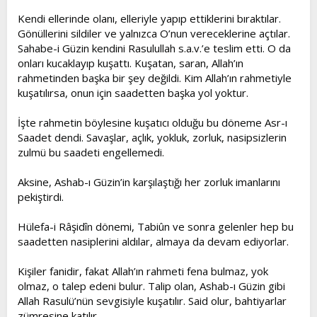
Kendi ellerinde olanı, elleriyle yapıp ettiklerini bıraktılar.
Gönüllerini sildiler ve yalnızca O’nun vereceklerine açtılar.
Sahabe-i Güzin kendini Rasulullah s.a.v.’e teslim etti. O da
onları kucaklayıp kuşattı. Kuşatan, saran, Allah’ın
rahmetinden başka bir şey değildi. Kim Allah’ın rahmetiyle
kuşatılırsa, onun için saadetten başka yol yoktur.
İşte rahmetin böylesine kuşatıcı olduğu bu döneme Asr-ı
Saadet dendi. Savaşlar, açlık, yokluk, zorluk, nasipsizlerin
zulmü bu saadeti engellemedi.
Aksine, Ashab-ı Güzin’in karşılaştığı her zorluk imanlarını
pekiştirdi.
Hülefa-i Râşidîn dönemi, Tabiûn ve sonra gelenler hep bu
saadetten nasiplerini aldılar, almaya da devam ediyorlar.
Kişiler fanidir, fakat Allah’ın rahmeti fena bulmaz, yok
olmaz, o talep edeni bulur. Talip olan, Ashab-ı Güzin gibi
Allah Rasulü’nün sevgisiyle kuşatılır. Said olur, bahtiyarlar
zümresine katılır.