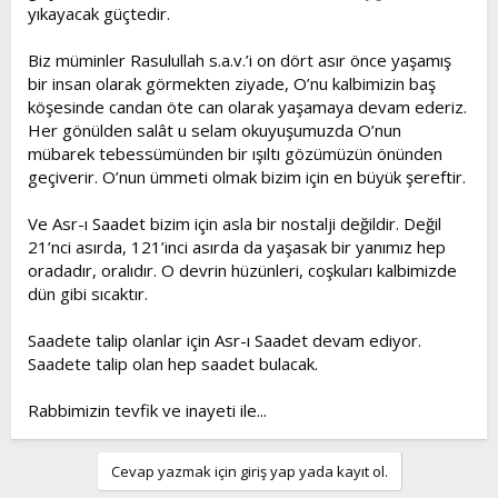
yıkayacak güçtedir.
Biz müminler Rasulullah s.a.v.’i on dört asır önce yaşamış
bir insan olarak görmekten ziyade, O’nu kalbimizin baş
köşesinde candan öte can olarak yaşamaya devam ederiz.
Her gönülden salât u selam okuyuşumuzda O’nun
mübarek tebessümünden bir ışıltı gözümüzün önünden
geçiverir. O’nun ümmeti olmak bizim için en büyük şereftir.
Ve Asr-ı Saadet bizim için asla bir nostalji değildir. Değil
21’nci asırda, 121’inci asırda da yaşasak bir yanımız hep
oradadır, oralıdır. O devrin hüzünleri, coşkuları kalbimizde
dün gibi sıcaktır.
Saadete talip olanlar için Asr-ı Saadet devam ediyor.
Saadete talip olan hep saadet bulacak.
Rabbimizin tevfik ve inayeti ile...
Cevap yazmak için giriş yap yada kayıt ol.