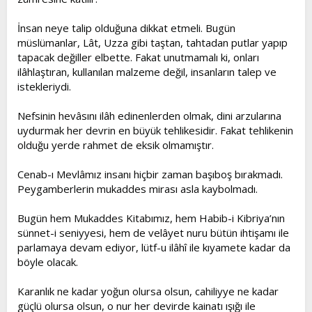
İnsan neye talip olduğuna dikkat etmeli. Bugün
müslümanlar, Lât, Uzza gibi taştan, tahtadan putlar yapıp
tapacak değiller elbette. Fakat unutmamalı ki, onları
ilâhlaştıran, kullanılan malzeme değil, insanların talep ve
istekleriydi.
Nefsinin hevâsını ilâh edinenlerden olmak, dini arzularına
uydurmak her devrin en büyük tehlikesidir. Fakat tehlikenin
olduğu yerde rahmet de eksik olmamıştır.
Cenab-ı Mevlâmız insanı hiçbir zaman başıboş bırakmadı.
Peygamberlerin mukaddes mirası asla kaybolmadı.
Bugün hem Mukaddes Kitabımız, hem Habib-i Kibriya’nın
sünnet-i seniyyesi, hem de velâyet nuru bütün ihtişamı ile
parlamaya devam ediyor, lütf-u ilâhî ile kıyamete kadar da
böyle olacak.
Karanlık ne kadar yoğun olursa olsun, cahiliyye ne kadar
güçlü olursa olsun, o nur her devirde kainatı ışığı ile