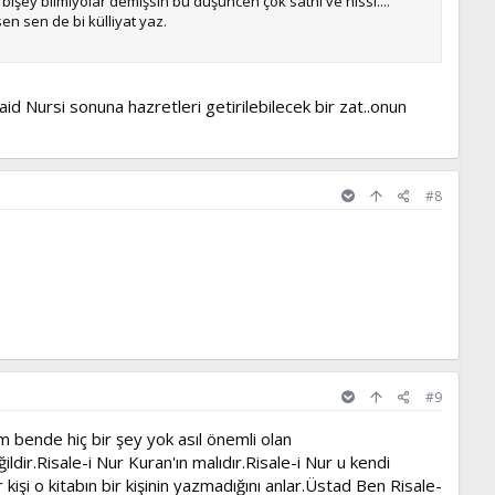
bişey bilmiyolar demişsin bu düşüncen çok sathi ve hissi....
n sen de bi külliyat yaz.
d Nursi sonuna hazretleri getirilebilecek bir zat..onun
#8
#9
 bende hiç bir şey yok asıl önemli olan
ldir.Risale-i Nur Kuran'ın malıdır.Risale-i Nur u kendi
şi o kitabın bir kişinin yazmadığını anlar.Üstad Ben Risale-