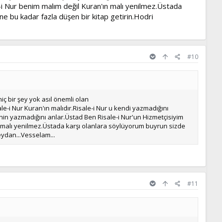
e-i Nur benim malım değil Kuran'ın malı yenilmez.Üstada
ne bu kadar fazla düşen bir kitap getirin.Hodri
#10
 bir şey yok asıl önemli olan
le-i Nur Kuran'ın malıdır.Risale-i Nur u kendi yazmadığını
nin yazmadığını anlar.Üstad Ben Risale-i Nur'un Hizmetçisiyim
ın malı yenilmez.Üstada karşı olanlara söylüyorum buyrun sizde
eydan...Vesselam...
#11