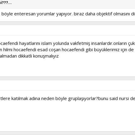
???...
öyle enteresan yorumlar yapıyor. biraz daha objektif olmasını di
efendi hayatlarını islam yolunda vakfetmiş insanlardır.onların çukur
an hilmi hocaefendi esad coşan hocaefendi gibi büyüklerimiz için de
 almadan dikkatli konuşmalıyız
lere katılmak adına neden böyle gruplaşıyorlar?bunu said nursi d