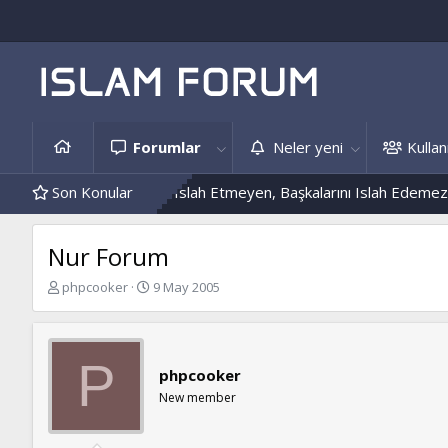
Forumlar
Neler yeni
Kullanı
leri
Kendini Islah Etmeyen, Başkalarını Islah Edemez...
Son Konular
Mantar
Nur Forum
K
B
phpcooker
9 May 2005
o
a
n
ş
b
l
u
a
P
phpcooker
y
n
u
g
New member
b
ı
a
ç