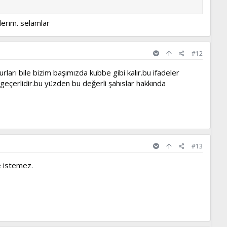
lerim. selamlar
#12
ları bile bizim başımızda kubbe gibi kalır.bu ifadeler
 geçerlidir.bu yüzden bu değerli şahıslar hakkında
#13
e istemez.