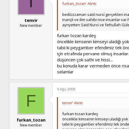
T
furkan_tozan' Alıntı:
bediüzzaman said nursi gerçekten inan
inançlı ve ilim sahibi nice insanlar va
tenvir
ayrıyetten Said Nursi ve fethullah Güle
New member
furkan tozan kardeş
öncelikle kimsenin kimseyi uladığı yok
tabii ki peygamber efendimiz tek önde
için etrafında pervane olmuş insanlar.
düşüncen çok sathi ve hissi....
bu konuda karar vermeden önce risale-
selamlar
9 Ağu 2006
F
tenvir' Alıntı:
furkan tozan kardeş
öncelikle kimsenin kimseyi uladığı yok
furkan_tozan
tabii ki peygamber efendimiz tek önder 
New member