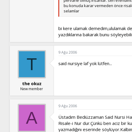
pervane olmuş insanlar. sen efendimizin
bu konuda karar vermeden önce risale-i
selamlar
bi kere ulamak demedim,ululamak dedim
yazdıklarına bakarak bunu söyleyebilir
9 Ağu 2006
T
said nursiye laf yok lütfen...
the okuz
New member
9 Ağu 2006
A
Üstadım Bediüzzaman Said Nursi Hazre
Risale-i Nur dur.Çünkü ben aciz bir ku
yazmadığını eserinde söylüyor.Kalbine