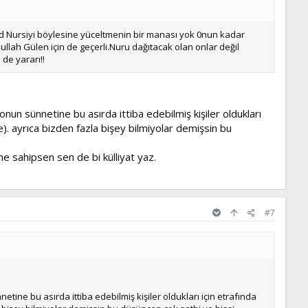
id Nursiyi böylesine yüceltmenin bir manası yok 0nun kadar
ullah Gülen için de geçerli.Nuru dağıtacak olan onlar değil
 de yararı!!
nun sünnetine bu asırda ittiba edebilmiş kişiler oldukları
e). ayrıca bizden fazla bişey bilmiyolar demişsin bu
e sahipsen sen de bi külliyat yaz.
#7
tine bu asırda ittiba edebilmiş kişiler oldukları için etrafında