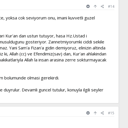
#14
ite, yoksa cok seviyorum onu, imani kuvvetli guzel
lari Kur'an dan ustun tutuyor, hasa Hz.Ustad i
onusuldugunu gosteriyor. Zannetmiyorumki ciddi sekile
z. Yani Sam'a Fizan'a gidin demiyoruz, elinizin altinda
iz ki, Allah (cc) ve Efendimiz(sav) dan, Kur'an ahlakindan
hakikatlariyla Allah la insan arasina zerre sokturmayacak
im bolumunde olmasi gerekirdi.
 duyrulur. Devamli guncel tutulur, konuyla ilgili seyler
#15