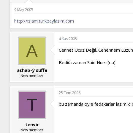
ş
t
l
a
9 May 2005
a
r
t
i
http://islam.turkpaylasim.com
a
h
n
i
4 Kas 2005
A
Cennet Ucuz Değil, Cehennem Lüzum
Bediüzzaman Said Nursi(r.a)
ashab-ý suffe
New member
25 Tem 2006
T
bu zamanda öyle fedakarlar lazım ki d
tenvir
New member