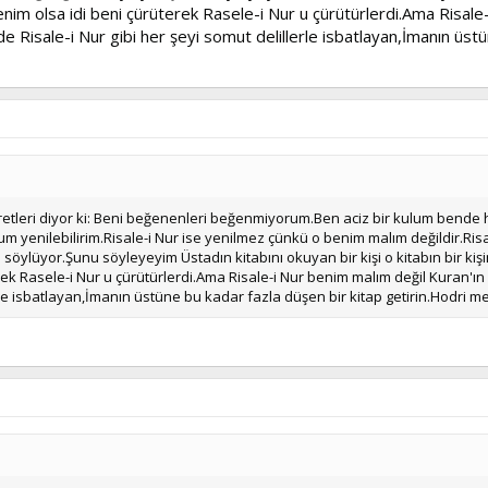
enim olsa idi beni çürüterek Rasele-i Nur u çürütürlerdi.Ama Risal
e Risale-i Nur gibi her şeyi somut delillerle isbatlayan,İmanın üstü
leri diyor ki: Beni beğenenleri beğenmiyorum.Ben aciz bir kulum bende hiç
um yenilebilirim.Risale-i Nur ise yenilmez çünkü o benim malım değildir.Risa
ylüyor.Şunu söyleyeyim Üstadın kitabını okuyan bir kişi o kitabın bir kişi
rek Rasele-i Nur u çürütürlerdi.Ama Risale-i Nur benim malım değil Kuran'
erle isbatlayan,İmanın üstüne bu kadar fazla düşen bir kitap getirin.Hodri m