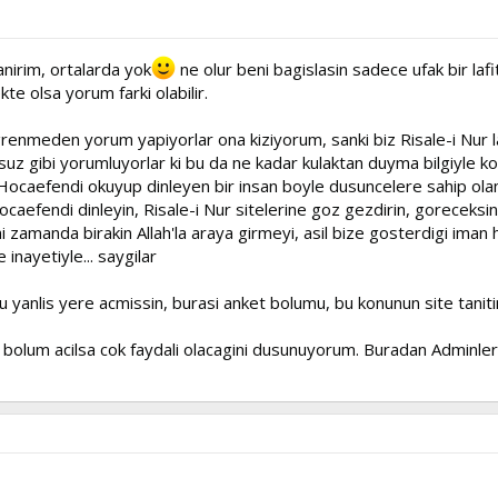
nirim, ortalarda yok
ne olur beni bagislasin sadece ufak bir laf
te olsa yorum farki olabilir.
ogrenmeden yorum yapiyorlar ona kiziyorum, sanki biz Risale-i Nur 
uz gibi yorumluyorlar ki bu da ne kadar kulaktan duyma bilgiyle k
Hocaefendi okuyup dinleyen bir insan boyle dusuncelere sahip olama
ocaefendi dinleyin, Risale-i Nur sitelerine goz gezdirin, goreceksin
i zamanda birakin Allah'la araya girmeyi, asil bize gosterdigi iman 
e inayetiyle... saygilar
yanlis yere acmissin, burasi anket bolumu, bu konunun site tanit
 bi bolum acilsa cok faydali olacagini dusunuyorum. Buradan Adminlere