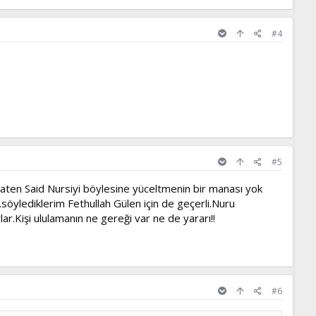
#4
#5
aten Said Nursiyi böylesine yüceltmenin bir manası yok
.söylediklerim Fethullah Gülen için de geçerli.Nuru
ar.Kişi ululamanın ne gereği var ne de yararı!!
#6