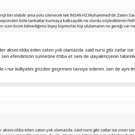
çlı biri olabilir ama yolu izlenecek tek İNSAN HZ.Muhammed'dir.Zaten Sa
r.hepsinden böle tarikatlar kurmaya kalksaydık ne olurdu.söylediklerim Feth
n sizin bizim bilmediğimiz bişey bişmiorlar.Kişi ululamanın ne gereği var ne
r aksini iddia eden zaten yok olamazda. said nursi gibi zatlar ise o
 sen efendimizin sünnetine ittiba et seni de ulayalım(senin tabirinl
i nur külliyatını gözden geçirmeni tavsiye ederim. sen de aynı ilm
aksini iddia eden zaten yok olamazda. said nursi gibi zatlar ise onun sünne