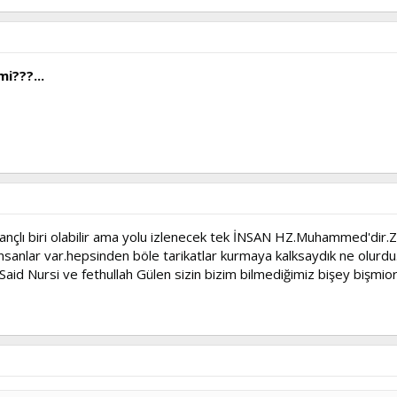
i???...
nçlı biri olabilir ama yolu izlenecek tek İNSAN HZ.Muhammed'dir.Z
 insanlar var.hepsinden böle tarikatlar kurmaya kalksaydık ne olurdu
Said Nursi ve fethullah Gülen sizin bizim bilmediğimiz bişey bişmiorl