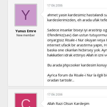
17 Eki 2006
Y
ahmet yasin kardesimiz hastalandi sa
kardeslerimizden, eh arada ufak tefek
Sadece insanlar biseyi iyi arastirip 
Yunus Emre
Efendimiz(sav) dan ustun tutuyormus
New member
onyargisiz Risale-i Nur okuyan veya 
internet ufacik bir arastirma yapin, H
baska one cikarilan hicbirsey yok. Ayn
hakikatleri idrak ettiriyo Allah in izni v
Bu arada phpcooker kardesim konuyu 
Ayrica forum da Risale-i Nur la ilgili
oradan tartisilir...
17 Eki 2006
C
Allah Razi Olsun Kardeşim