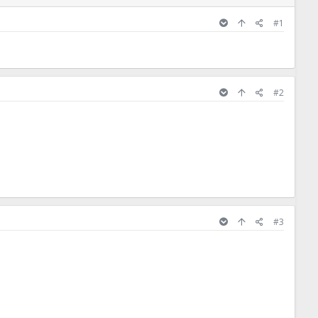
#1
#2
#3