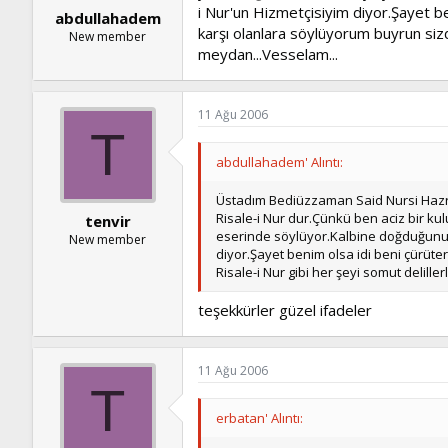
i Nur'un Hizmetçisiyim diyor.Şayet b
abdullahadem
karşı olanlara söylüyorum buyrun sizd
New member
meydan...Vesselam...
11 Ağu 2006
T
abdullahadem' Alıntı:
Üstadım Bediüzzaman Said Nursi Hazret
Risale-i Nur dur.Çünkü ben aciz bir kul
tenvir
eserinde söylüyor.Kalbine doğduğunu sö
New member
diyor.Şayet benim olsa idi beni çürüte
Risale-i Nur gibi her şeyi somut delill
teşekkürler güzel ifadeler
11 Ağu 2006
T
erbatan' Alıntı: