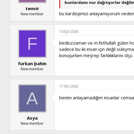
bunlardamı nur dağıtıyorlar değilmi
tenvir
bu kardeşimizi anlayamıyorum neden b
New member
19 Eyl 2006
F
bediüzzaman ve m.fethullah gülen hoca
sadece bu iki insan için değil süleym
konuşurken meşrep farklılıklarını ölçü
furkan þahin
New member
17 Eki 2006
A
benim anlayamadığım insanlar cemaat
Asya
New member