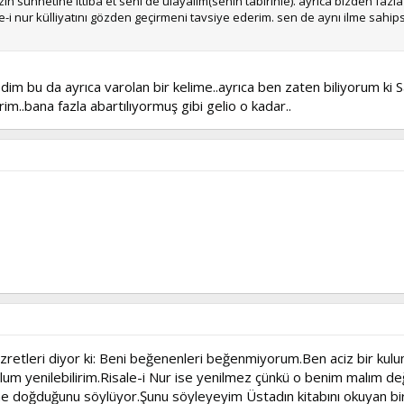
 sünnetine ittiba et seni de ulayalım(senin tabirinle). ayrıca bizden fazla 
 nur külliyatını gözden geçirmeni tavsiye ederim. sen de aynı ilme sahipse
 bu da ayrıca varolan bir kelime..ayrıca ben zaten biliyorum ki Sai
im..bana fazla abartılıyormuş gibi gelio o kadar..
tleri diyor ki: Beni beğenenleri beğenmiyorum.Ben aciz bir kulum
lum yenilebilirim.Risale-i Nur ise yenilmez çünkü o benim malım deği
 doğduğunu söylüyor.Şunu söyleyeyim Üstadın kitabını okuyan bir ki