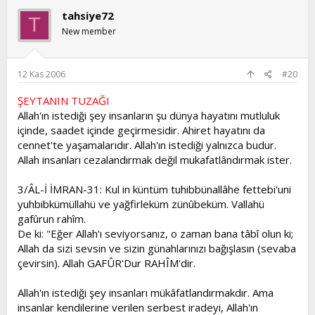
tahsiye72
T
New member
12 Kas 2006
#20
ŞEYTANIN TUZAĞI
Allah'ın istediği şey insanların şu dünya hayatını mutluluk
içinde, saadet içinde geçirmesidir. Ahiret hayatını da
cennet'te yaşamalarıdır. Allah'ın istediği yalnızca budur.
Allah insanları cezalandırmak değil mukafatlândırmak ister.
3/ÂL-İ İMRAN-31: Kul in küntüm tuhibbünallâhe fettebi'uni
yuhbibkümüllahü ve yağfirleküm zünûbeküm. Vallahü
gafûrun rahîm.
De ki: "Eğer Allah'ı seviyorsanız, o zaman bana tâbî olun ki;
Allah da sizi sevsin ve sizin günahlarınızı bağışlasın (sevaba
çevirsin). Allah GAFÛR'Dur RAHÎM'dir.
Allah'ın istediği şey insanları mükâfatlandırmakdır. Ama
insanlar kendilerine verilen serbest iradeyi, Allah'ın