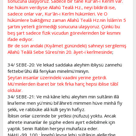
sonucuna ulaşıyoruz. Sadece bir tane Kur'ân-ı Kerîm var.
Ne hüküm verdiyse Allahû Tealâ Hz., neyi bildirdi ise,
sadece onlar var, Kur'ân-ı Kerîm hükümleri. Ve O
hükümlere baktığımız zaman Allahû Tealâ Hz.nin İslâm'ın 5
şartını yeterli görmediği sonucuna ulaşıyoruz. Çünkü bu
beş şart sadece fizik vücudun görevlerinden bir kısmını
ifade ediyor.
Bir de son andaki (Kıyâmet günündeki) sahneyi sergilemiş
Allahû Teâlâ Sebe Sûresi'nin 20. âyet-i kerîmesinde
;
34/ SEBE-20: Ve lekad saddaka aleyhim ibliysü zannehü
fettebe'ûhü illâ feriykan minelmü'miniyn.
Şeytan insanlar üzerindeki vaadini yerine getirdi.
Mü'minlerden ibaret bir tek fırka hariç hepsi iblise tâbî
oldular.
34/ SEBE-21: Ve mâ kâne lehü aleyhim min sultânin illâ
lina'leme men yü'minü bil'âhıreti mimmen hüve minhâ fiy
şekk, ve rabbüke alâ külli şey'in hafiyz.
İblisin onlar üzerinde bir yetkisi (nüfuzu) yoktu. Ancak
ahirete inananlar ile şüphe edeni ayırt edebilmek için
yaptık. Senin Rabbin herşeyi muhafaza eder.
NAHL-99, 100 : İnnehû leyse lehü sültânün alellezîne