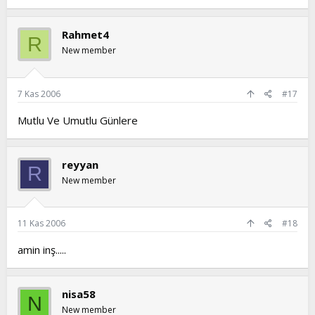
Rahmet4
R
New member
7 Kas 2006
#17
Mutlu Ve Umutlu Günlere
reyyan
R
New member
11 Kas 2006
#18
amin inş.....
nisa58
N
New member