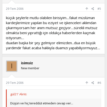
29 Tem 2006
#5
küçük şeylerle mutlu olabilen birisiyim....fakat müslüman
kardeşlerimize yapılan bu eziyet ve işkenceleri aklımdan
çıkarmıyorsam her anım mutsuz geçiyor....sürekli mutsuz
olmakta beni yıprattığı için oldukça haberlerden kaçmak
istiyorum....
duadan başka bir şey gelmiyor elimizden...dua en büyük
yardımdır fakat acaba hakkıyla duamızı yapabiliyormuyuz....
isimsiz
I
New member
29 Tem 2006
#6
gül21' Alıntı:
Düşün ve hiç tereddüt etmeden cevap ver...