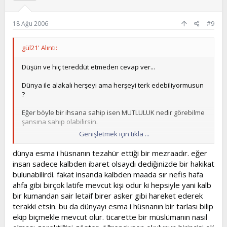
18 Ağu 2006
#9
gül21' Alıntı:
Düşün ve hiç tereddüt etmeden cevap ver...
Dünya ile alakalı herşeyi ama herşeyi terk edebiliyormusun
?
Eğer böyle bir ihsana sahip isen MUTLULUK nedir görebilme
şansına sahip olabilirsin.
Genişletmek için tıkla ...
Zerre kadar dünya meşgalesi aklında var ise mutluluk
dediğin anlık birşeydir efendim, gelir ve giderrrrrrrrrrrr.
dünya esma i hüsnanın tezahür ettiği bir mezraadır. eğer
insan sadece kalbden ibaret olsaydı dediğinizde bir hakikat
bulunabilirdi. fakat insanda kalbden maada sır nefis hafa
ahfa gibi birçok latife mevcut kişi odur ki hepsiyle yani kalb
bir kumandan sair letaif birer asker gibi hareket ederek
terakki etsin. bu da dünyayı esma i hüsnanın bir tarlası bilip
ekip biçmekle mevcut olur. ticarette bir müslümanın nasıl