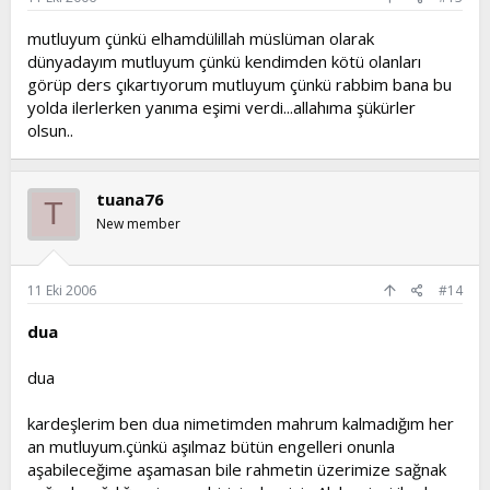
mutluyum çünkü elhamdülillah müslüman olarak
dünyadayım mutluyum çünkü kendimden kötü olanları
görüp ders çıkartıyorum mutluyum çünkü rabbim bana bu
yolda ilerlerken yanıma eşimi verdi...allahıma şükürler
olsun..
tuana76
T
New member
11 Eki 2006
#14
dua
dua
kardeşlerim ben dua nimetimden mahrum kalmadığım her
an mutluyum.çünkü aşılmaz bütün engelleri onunla
aşabileceğime aşamasan bile rahmetin üzerimize sağnak