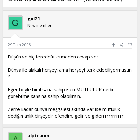
gül21
G
New member
29 Tem 2006
#3
Düşün ve hiç tereddüt etmeden cevap ver...
Dünya ile alakalı herşeyi ama herşeyi terk edebiliyormusun
?
Eğer böyle bir ihsana sahip isen MUTLULUK nedir
görebilme şansına sahip olabilirsin.
Zerre kadar dünya meşgalesi aklında var ise mutluluk
dediğin anlık birşeydir efendim, gelir ve giderrrrrrrrrrrr.
alptraum
A