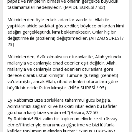
papaz ve rahiplerin olması ve onların gerçekte büyüklük
taslamamaları nedeniyledir. (MAİDE SURESİ / 82)
Mü'minlerden öyle erkek-adamlar vardır ki- Allah ile
yaptıkları ahide sadakat gösterdiler; böylece onlardan kimi
adağını gerçekleştirdi, kimi beklemektedir. Onlar hiç bir
değiştirme ile (sözlerini) değiştirmediler. (AHZAB SURESİ /
23)
Mü'minlerden, özür olmaksızın oturanlar ile, Allah yolunda
mallarıyla ve canlarıyla cihad edenler eşit değildir. Allah,
mallarıyla ve canlarıyla cihad edenleri oturanlara göre
derece olarak üstün kılmıştır. Tümüne güzelliği (cenneti)
va'detmiştir; ancak Allah, cihad edenleri oturanlara göre
büyük bir ecirle üstün kılmıştır. (NİSA SURESİ / 95)
Ey Rabbimiz! Bize zorluklara tahammül gücü bağışla.
Adımlarımızı sağlam kıl ve hakikati inkar eden bu kafirler
güruhuna karşı bize yardım et.”(Bakara,2/250
Ey Rabbimiz! Bizi zalim bir toplumun elinde rezil-rüsvay
etme/fitneleriyle onurumuzu çiğnetme ve bizi lütfunla
kafirler toplumunun elinden kurtar.” (Yunus,10/85-86.)