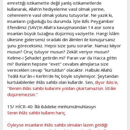
emrettiği istikamette değil yanlış istikametlerde
kullanarak, Allah'ın hediyelerine vasıl olmak yerine,
cehennem'e vasıl olmak yolunu tutuyorlar. Ne yazık ki,
insanların çoğunluğu bu durumda. İşte iblîs Peygamber
Efendimiz (SAV)'in Allah'a kavuşmasından 14 asır sonra
insanları büyük tuzağına düşürmüş vaziyette. Hangi İslâm
ülkesine giderseniz oradaki din âlimleri ile konuşursanız
şunu göreceksiniz. Hepsi size şunu sorarlar. Namaz kılıyor
musun? Oruç tutuyor musun? Zekât veriyor musun?
Kelime-i Şehadet getirdin mi? Paran var da Hacca gittin
mi? Bunların hepsine "evet" cevabını almışlarsa size
verecekleri cevap "kurtuldun" olacaktır. Halbuki Allahû
Teâlâ Kur'ân-ı Kerîm'de hiç böyle söylemiyor. Şeytandan
kurtulabilenler ihlâs sahibi olan kullardır. Sen,
diyor iblis'e,
"Benim ihlâs sahibi kullarımı yoldan çıkartamazsın. İdIâle
düşüremezsin."
15/ HİCR-40: İllâ ibâdeke minhümülmuhlasıyn
Senin ihlâs sahibi kulların hariç.
Öyleyse insanların ihlâs sahibi olmaları lazım geldiği