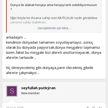
Dünya ile alakalı herşeyi ama herşeyi terk edebiliyormusun
?
Eğer böyle bir ihsana sahip isen MUTLULUK nedir görebilme
şansına sahip olabilirsin.
Genişletmek için tıkla ...
Zerre kadar dünya meşgalesi aklında var ise mutluluk
dediğin anlık birşeydir efendim, gelir ve giderrrrrrrrrrrr.
arkadaşım ....
kendimizi dünyadan tamamen soyutlayamayız...sonuç
olarak bu dünyada yaşıyorsak.dünya meşgalesi taşımamız
lazım..fakat bu meşgale bizi ahireti unutturmayacak...dünya
ahiretin tarlasıdır...
hiç ölmeyecekmiş gibi dünyaya,yarın ölecekmiş gibide
ahirete çalışmalıyız....
seyfullah putkýran
S
New member
30 Tem 2006
#7