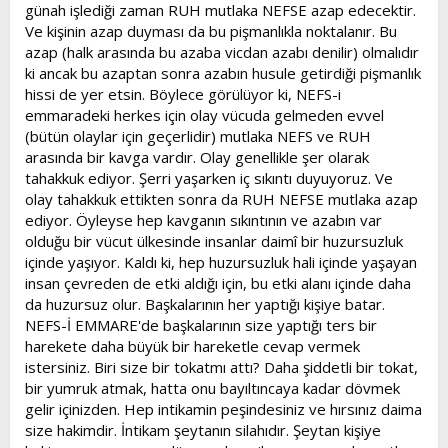
günah işlediği zaman RUH mutlaka NEFSE azap edecektir.
Ve kişinin azap duyması da bu pişmanlıkla noktalanır. Bu
azap (halk arasında bu azaba vicdan azabı denilir) olmalıdır
ki ancak bu azaptan sonra azabın husule getirdiği pişmanlık
hissi de yer etsin. Böylece görülüyor ki, NEFS-i
emmaradeki herkes için olay vücuda gelmeden evvel
(bütün olaylar için geçerlidir) mutlaka NEFS ve RUH
arasında bir kavga vardır. Olay genellikle şer olarak
tahakkuk ediyor. Şerri yaşarken iç sıkıntı duyuyoruz. Ve
olay tahakkuk ettikten sonra da RUH NEFSE mutlaka azap
ediyor. Öyleyse hep kavganın sıkıntının ve azabın var
olduğu bir vücut ülkesinde insanlar daimî bir huzursuzluk
içinde yaşıyor. Kaldı ki, hep huzursuzluk hali içinde yaşayan
insan çevreden de etki aldığı için, bu etki alanı içinde daha
da huzursuz olur. Başkalarının her yaptığı kişiye batar.
NEFS-İ EMMARE'de başkalarının size yaptığı ters bir
harekete daha büyük bir hareketle cevap vermek
istersiniz. Biri size bir tokatmı attı? Daha şiddetli bir tokat,
bir yumruk atmak, hatta onu bayıltıncaya kadar dövmek
gelir içinizden. Hep intikamin peşindesiniz ve hırsınız daima
size hakimdir. İntikam şeytanın silahıdır. Şeytan kişiye