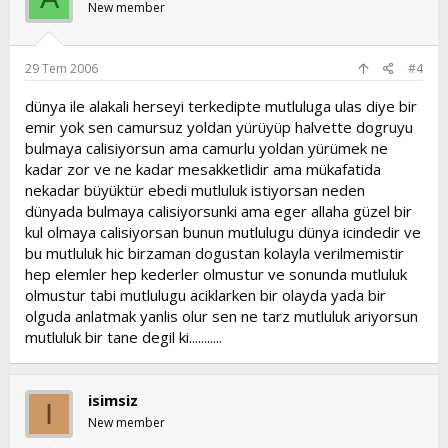
New member
29 Tem 2006
#4
dünya ile alakali herseyi terkedipte mutluluga ulas diye bir
emir yok sen camursuz yoldan yürüyüp halvette dogruyu
bulmaya calisiyorsun ama camurlu yoldan yürümek ne
kadar zor ve ne kadar mesakketlidir ama mükafatida
nekadar büyüktür ebedi mutluluk istiyorsan neden
dünyada bulmaya calisiyorsunki ama eger allaha güzel bir
kul olmaya calisiyorsan bunun mutlulugu dünya icindedir ve
bu mutluluk hic birzaman dogustan kolayla verilmemistir
hep elemler hep kederler olmustur ve sonunda mutluluk
olmustur tabi mutlulugu aciklarken bir olayda yada bir
olguda anlatmak yanlis olur sen ne tarz mutluluk ariyorsun
mutluluk bir tane degil ki...........
isimsiz
I
New member