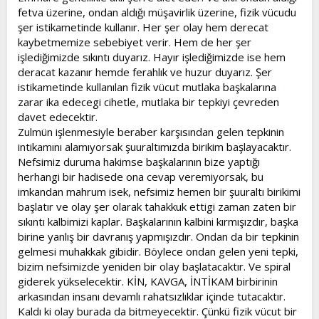
fetva üzerine, ondan aldığı müşavirlik üzerine, fizik vücudu
şer istikametinde kullanır. Her şer olay hem derecat
kaybetmemize sebebiyet verir. Hem de her şer
işlediğimizde sıkıntı duyarız. Hayır işlediğimizde ise hem
deracat kazanır hemde ferahlık ve huzur duyarız. Şer
istikametinde kullanılan fizik vücut mutlaka başkalarına
zarar ika edecegi cihetle, mutlaka bir tepkiyi çevreden
davet edecektir.
Zulmün işlenmesiyle beraber karşısından gelen tepkinin
intikamını alamıyorsak şuuraltımızda birikim başlayacaktır.
Nefsimiz duruma hakimse başkalarının bize yaptığı
herhangi bir hadisede ona cevap veremiyorsak, bu
imkandan mahrum isek, nefsimiz hemen bir şuuraltı birikimi
başlatır ve olay şer olarak tahakkuk ettigi zaman zaten bir
sıkıntı kalbimizi kaplar. Başkalarının kalbini kırmışızdır, başka
birine yanlış bir davranış yapmışızdır. Ondan da bir tepkinin
gelmesi muhakkak gibidir. Böylece ondan gelen yeni tepki,
bizim nefsimizde yeniden bir olay başlatacaktır. Ve spiral
giderek yükselecektir. KİN, KAVGA, İNTİKAM birbirinin
arkasından insanı devamlı rahatsızlıklar içinde tutacaktır.
Kaldı ki olay burada da bitmeyecektir. Çünkü fizik vücut bir