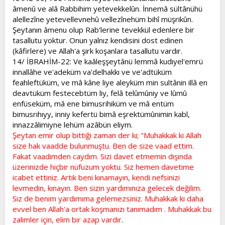
âmenû ve alâ Rabbihim yetevekkelûn. İnnemâ sültânühü
alellezîne yetevellevnehû vellezînehüm bihî müşrikûn.
Şeytanın âmenu olup Rab'lerine tevekkül edenlere bir
tasallutu yoktur. Onun yalnız kendisini dost edinen
(kâfirlere) ve Allah'a şirk koşanlara tasallutu vardır.
14/ İBRAHİM-22: Ve kaâleşşeytânü lemmâ kudıyel'emrü
innallâhe ve'adeküm va'delhakkı ve ve'adtüküm
feahleftüküm, ve mâ kâne liye aleyküm min sultânin illâ en
deavtüküm festecebtüm liy, felâ telûmûniy ve lûmû
enfüseküm, mâ ene bimusrihiküm ve mâ entüm
bimusrıhıyy, inniy kefertü bimâ eşrektümûnimin kabl,
innazzâlimiyne lehüm azâbün eliym.
Şeytan emir olup bittiği zaman der ki; "Muhakkak ki Allah
size hak vaadde bulunmuştu. Ben de size vaad ettim.
Fakat vaadimden caydım. Sizi davet etmemin dışında
üzerinizde hiçbir nüfuzum yoktu. Siz hemen davetime
icabet ettiniz. Artık beni kınamayın, kendi nefsinizi
levmedin, kınayın. Ben sizin yardımınıza gelecek değilim.
Siz de benim yardımıma gelemezsiniz. Muhakkak ki daha
evvel ben Allah'a ortak koşmanızı tanımadım . Muhakkak bu
zalimler için, elim bir azap vardır
.