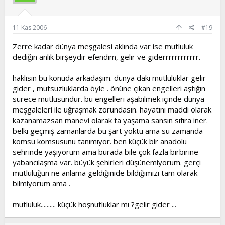
11 Kas 2006
#19
Zerre kadar dünya meşgalesi aklında var ise mutluluk
dediğin anlık birşeydir efendim, gelir ve giderrrrrrrrrrrr.
haklısın bu konuda arkadaşım. dünya daki mutluluklar gelir
gider , mutsuzluklarda öyle . önüne çıkan engelleri aştığın
sürece mutlusundur. bu engelleri aşabilmek içinde dünya
meşgaleleri ile uğraşmak zorundasın. hayatını maddi olarak
kazanamazsan manevi olarak ta yaşama sansın sıfıra iner.
belki geçmiş zamanlarda bu şart yoktu ama su zamanda
komsu komsusunu tanımıyor. ben küçük bir anadolu
sehrinde yaşıyorum ama burada bile çok fazla birbirine
yabancılaşma var. büyük şehirleri düşünemiyorum. gerçi
mutluluğun ne anlama geldiğinide bildiğimizi tam olarak
bilmiyorum ama .
mutluluk.......... küçük hoşnutluklar mı ?gelir gider ...