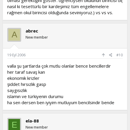
olması gerektiğini göster. öğrenciysen okulunun birincisi ol(
nasıl ki tesettürlü bir kardeşimiz tüm engellemelere
rağmen okul birincisi olduğunda seviniyoruz.) vs vs vs.
abrec
A
New member
19 Eyl 2006
#10
valla şu şartlarda çok mutlu olanlar bence bencillerdir
her taraf savaş kan
ekonomik krizler
şiddet hırsızlık gasp
saygısızlık
islamın ve türkiyenin durumu
ha sen dersen ben iyiyim mutluyum bencilsindir bende
ela-88
E
New member