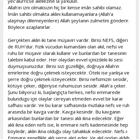
yec'alürricse alellezine lâ ya'külûn.
Allah'ın izni olmaksızın hiç bir kimse imân sahibi olamaz.
İmân sahibi olmakta aklını kullanamayanlara (Allah'a
ulaşmayı dilemeyenlere) Allah şeytanın zulmetini gönderir.
Böylece azaplanırlar.
Gerçekten aklın iki tane müşaviri vardır. Birisi NEFS, diğeri
de RUH'dur. Fizik vücudun kumandanı olan akıl, nefsi ve
ruhu bir müşavir olarak kullanır ve bunlardan bir tanesinin
talebini kabul eder. Her olaydan evvel içinizdeki iki sesi
duymuşsunuzdur. Birisi sizi güzelliğe, doğruya Allah'ın
emirlerine doğru çekmek isteyecektir. Öteki ise yanlışa ve
şerre doğru çekmek isteyecektir. Birisi nefsimizin sesidir,
kötüye çeker, diğeriyse ruhumuzun sesidir. Allah'a çeker.
Şunu biliyoruz ki, başlangıçta herkes, nefsi emmarede
bulundugu için olaylar cereyan etmeden evvel bir karar
safhası vardır. Ve bu karar safhasında mutlaka nefs ve ruh
arasında bir kavga vardır. Kavga kesindir. Bu kavganın
arkasından bunlardan bir tanesi aklı ikna edecektir. Eğer
aklı ikna eden nefs ise, ki emmare nefs kademesinde hep
böyledir, aklın ikna olduğu olay tahakkuk edecektir. Nefs-i
Emmare genellikle aklı şerre alet eder. Ve akıl ondan aldığı