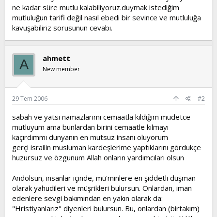
ne kadar süre mutlu kalabiliyoruz.duymak istediğim
t
i
a
h
mutluluğun tarifi değil nasıl ebedi bir sevince ve mutluluğa
n
i
kavuşabiliriz sorusunun cevabı.
ahmett
A
New member
29 Tem 2006
#2
sabah ve yatsı namazlarımı cemaatla kıldığım mudetce
mutluyum ama bunlardan birini cemaatle kılmayı
kaçırdımmı dunyanın en mutsuz insanı oluyorum
gerçi israilin musluman kardeşlerime yaptıklarını gördukçe
huzursuz ve özgunum Allah onların yardımcıları olsun
Andolsun, insanlar içinde, mü'minlere en şiddetli düşman
olarak yahudileri ve müşrikleri bulursun. Onlardan, iman
edenlere sevgi bakımından en yakın olarak da:
"Hristiyanlarız" diyenleri bulursun. Bu, onlardan (birtakım)