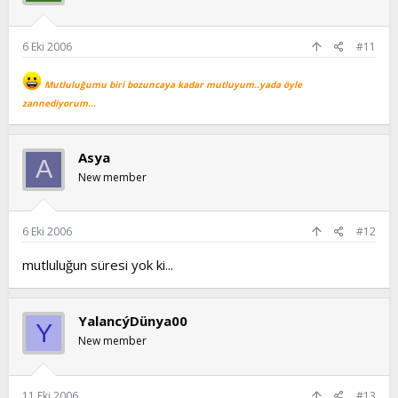
6 Eki 2006
#11
Mutluluğumu biri bozuncaya kadar mutluyum..yada öyle
zannediyorum...
Asya
A
New member
6 Eki 2006
#12
mutluluğun süresi yok ki...
YalancýDünya00
Y
New member
11 Eki 2006
#13