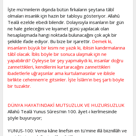
İşte mü'minlerin dışında bütün fırkaların şeytana tâbî
olmaları insanlık için hazin bir tabloyu gösteriyor. Allahû
Tealâ ezelde ebedi bilendir. Dolayısıyla insanların bir gün
ne hale geleceğini ve kıyamet günü yapılacak olan
hesaplaşmada hangi noktada bulunacağını çok açık bir
şekilde ifade ediyor. Bu bize bir işarettir.
Demek ki,
insanların büyük bir kısmı ne yazık ki, iblisin kandırmalarına
tâbî olacak. İblis böyle bir sonuca ulaşmak için ne
yapabilirdi? Öyleyse bir şey yapmalıydı ki, insanlar doğru
zannettikleri, kendilerini kurtaracağını zannettikleri
ibadetlerle uğraşsınlar ama kurtulamasınlar ve iblisle
birlikte cehennem'e gitsinler. İşte İslâm'ın beş şartı böyle
bir tuzaktır.
DÜNYA HAYATINDAKİ MUTSUZLUK VE HUZURSUZLUK
Allahû Tealâ Yunus Sûresi'nin 100. âyet-i kerîmesinde
şöyle buyuruyor;
YUNUS-100: Vema kâne linefsin en tü'mine illâ biiznillâh ve