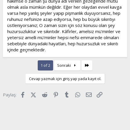
hakimse o zaman şu dünya adı verilen gezegende mutlu
olmak asla mümkün değildir. Eğer her olaydan evvel kavga
varsa hep yanlış şeyler yapıp pişmanlık duyuyorsanız, hep
ruhunuz nefsinize azap ediyorsa, hep bu büyük sıkıntıyı
üstleniyorsanız; O zaman sizin için söz konusu olan şey
huzursuzluktur ve sıkıntıdır. Kâfirler, amelsiz mü'minler ve
yetersiz amelli mü'minler hepsi nefsi emmarede olmaları
sebebiyle dünyadaki hayatları, hep huzursuzluk ve sıkıntı
içinde geçmektedir.
Son
1 of 2
Sonraki
Cevap yazmak için giriş yap yada kayıt ol.
Facebook
X (Twitter)
Reddit
Pinterest
Tumblr
WhatsApp
E-posta
Link
Paylaş: