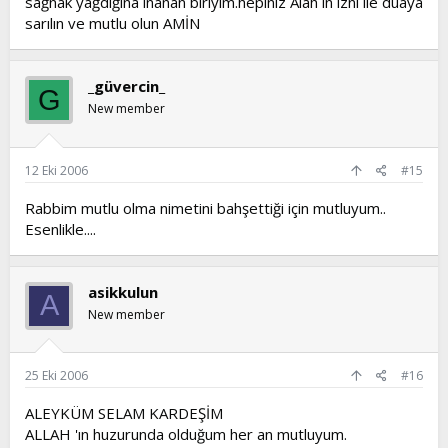
sağnak yağdığına inanan biriyim.hepiniz Alah ın izni ile duaya
sarılın ve mutlu olun AMİN
_güvercin_
G
New member
12 Eki 2006
#15
Rabbim mutlu olma nimetini bahşettiği için mutluyum..
Esenlikle....
asikkulun
A
New member
25 Eki 2006
#16
ALEYKÜM SELAM KARDEŞİM
ALLAH 'ın huzurunda olduğum her an mutluyum.