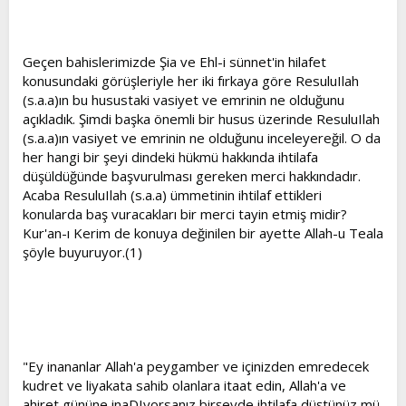
t
i
a
h
n
i
Geçen bahislerimizde Şia ve Ehl-i sünnet'in hilafet
konusundaki görüşleriyle her iki fırkaya göre ResuluIlah
(s.a.a)ın bu husustaki vasiyet ve emrinin ne olduğunu
açıkladık. Şimdi başka önemli bir husus üzerinde ResuluIlah
(s.a.a)ın vasiyet ve emrinin ne olduğunu inceleyereğil. O da
her hangi bir şeyi dindeki hükmü hakkında ihtilafa
düşüldüğünde başvurulması gereken merci hakkındadır.
Acaba ResuluIlah (s.a.a) ümmetinin ihtilaf ettikleri
konularda baş vuracakları bir merci tayin etmiş midir?
Kur'an-ı Kerim de konuya değinilen bir ayette Allah-u Teala
şöyle buyuruyor.(1)
"Ey inananlar Allah'a peygamber ve içinizden emredecek
kudret ve liyakata sahib olanlara itaat edin, Allah'a ve
ahiret gününe inaDIyorsanız birşeyde ihtilafa düştünüz mü