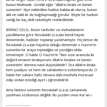
bunun hilafınadır. Üstelik eğer "Allah'ın kitabı ve benim
sünnetim" diye nakledilen hadise bakılacak olursa, bunun
akıl ve nakil ile de bağdaşmadığı görülür. Böyle bir hadisin
varlığı bir kaç delil sebebiyle reddedilebilir.
BİRİNCİ DELİL: Bütün tarihciler ve muhaddislerin
yazdıklarına göre Resuluılah (s.a.a)ın kendi hayatı
döneminde, hadisler toplanıp yazıımamıştır. Hiç kimse de
Resuluılah (s.a.a)ın hayatta olduğu dönemde o Hazret'in
sünnetini bir araya topladığını ve yazdığını iddia
etmemiştir. O halde O Hazret'in "Ben sizin aranızda iki
değerli emanet bırakıyorum; Allah'ın kitabını ve benim
sünnetimi" demesi nasıl düşünülebilir? Zira Allah'ın kitabı
hem yazılıyor ve hem de sahabelerce ezberleniyordu. O
halde her sahare hafız olmasa dahi mushafa müracaat
edip ondan istediği ayet i öğrenebilirdi.
Ama Nebevi sünnetin Resuluılah (s.a.a) zamanında
yazılması sözkonusu değildi. Bu yüzden onun Kur'an-ı
-----------------