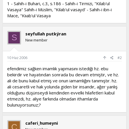
1 - Sahih-i Buhari, c.3, s.186 - Sahih-i Tirmizi, "Kilab'ul
Vasaya" Sahih-i Müslim, "Kilab'ul vasayd' - Sahih-i ibn-i
Mace, "Kiıab'ul Vasaya
seyfullah putkýran
S
New member
10 Haz 2006
#2
efendimiz sağken imamlık yapmasını istediği hz. ebu
bekirdir ve hayatından sonrada bu devam etmiştir, ve hz.
ali de bunu kabul etmiş ve onun iamamlığını tanımıştır. hz.
ali cesaretli ve hak yolunda giden bir insandır, ağer yanlış
olduğunu düşünseydi kendinden evvelki hilafetleri kabul
etmezdi, hz. aliye farkında olmadan ithamlarda
bulunuyorsunuz;?
caferi_humeyni
C