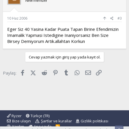
New member
10 Haz 2006
#3
Eger Siz 40 Yasina Kadar Puata Tapan Birine Efendimizin
Imamalik Yapmasi Istedigine Inaniyorsaniz Ben Size
Birsey Demiyorum Artik.allahtan Korkun
Cevap yazmak için giriş yap yada kayıt ol.
Facebook
X (Twitter)
Reddit
Pinterest
Tumblr
WhatsApp
E-posta
Link
Paylaş:
Ryzer
Türkçe (TR)
Bize ulaşın
Şartlar ve kurallar
Gizlilik politikası
Yardım
Ana sayfa
R