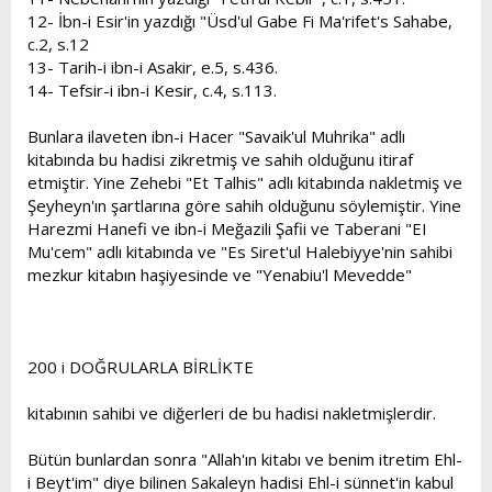
12- İbn-i Esir'in yazdığı "Üsd'ul Gabe Fi Ma'rifet's Sahabe,
c.2, s.12
13- Tarih-i ibn-i Asakir, e.5, s.436.
14- Tefsir-i ibn-i Kesir, c.4, s.113.
Bunlara ilaveten ibn-i Hacer "Savaik'ul Muhrika" adlı
kitabında bu hadisi zikretmiş ve sahih olduğunu itiraf
etmiştir. Yine Zehebi "Et Talhis" adlı kitabında nakletmiş ve
Şeyheyn'ın şartlarına göre sahih olduğunu söylemiştir. Yine
Harezmi Hanefi ve ibn-i Meğazili Şafii ve Taberani "EI
Mu'cem" adlı kitabında ve "Es Siret'ul Halebiyye'nin sahibi
mezkur kitabın haşiyesinde ve "Yenabiu'l Mevedde"
200 i DOĞRULARLA BİRLİKTE
kitabının sahibi ve diğerleri de bu hadisi nakletmişlerdir.
Bütün bunlardan sonra "Allah'ın kitabı ve benim itretim Ehl-
i Beyt'im" diye bilinen Sakaleyn hadisi Ehl-i sünnet'in kabul