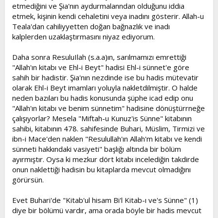
etmediğini ve Şia'nın aydurmalanndan olduğunu iddia
etmek, kişinin kendi cehaletini veya inadını gösterir. Allah-u
Teala'dan cahiliyyetten doğan bağnazlık ve inadı
kalplerden uzaklaştırmasını niyaz ediyorum.
Daha sonra ResuluIlah (s.a.a)ın, sarılmamızı emrettiği
"Allah'ın kitabı ve Ehl-i Beyt" hadisi Ehl-i sünnet'e göre
sahih bir hadistir. Şia'nın nezdinde ise bu hadis mütevatir
olarak Ehl-i Beyt imamları yoluyla nakletdilmiştir. O halde
neden bazıları bu hadis konusunda şüphe icad edip onu
"Allah'ın kitabı ve benim sünnetim" hadisine dönüştürrneğe
çalışıyorlar? Mesela "Miftah-u Kunuz'is Sünne" kitabının
sahibi, kitabının 478. sahifesinde Buhari, Müslim, Tirmizi ve
ibn-i Mace'den naklen "Resulullah'ın Allah'm kitabı ve kendi
sünneti hakkındaki vasiyeti" başlığı altında bir bölüm
ayırmıştır. Oysa ki mezkur dört kitabı incelediğin takdirde
onun naklettiği hadisin bu kitaplarda mevcut olmadığını
görürsün.
Evet Buhari'de "Kitab'ul hisam Bi'l Kitab-ı ve's Sünne" (1)
diye bir bölümü vardır, ama orada böyle bir hadis mevcut