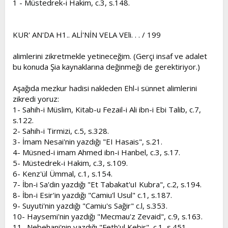
1 - Müstedrek-i Hakim, c.3, s.148.
KUR' AN'DA H1.. ALİ'NİN VELA VEli. . . / 199
alimlerini zikretmekle yetineceğim. (Gerçi insaf ve adalet
bu konuda Şia kaynaklarına değinmeği de gerektiriyor.)
Aşağıda mezkur hadisi nakleden Ehl-i sünnet alimlerini
zikredi yoruz:
1- Sahih-i Müslim, Kitab-u Fezail-i Ali ibn-i Ebi Talib, c.7,
s.122.
2- Sahih-i Tirmizi, c.5, s.328.
3- İmam Nesai'nin yazdığı "EI Hasais", s.21.
4- Müsned-i imam Ahmed ibn-i Hanbel, c.3, s.17.
5- Müstedrek-i Hakim, c.3, s.109.
6- Kenz'ül Ümmal, c.1, s.154.
7- İbn-i Sa'din yazdığı "Et Tabakat'uI Kubra", c.2, s.194.
8- İbn-i Esir'in yazdığı "Camiu'l Usul" c.1, s.187.
9- Suyuti'nin yazdığı "Camiu's Sağir" c.l, s.353.
10- Haysemi'nin yazdığı "Mecmau'z Zevaid", c.9, s.163.
11- Nebehani'nin yazdığı "Feth'ul Kebir", c.1, s.451.