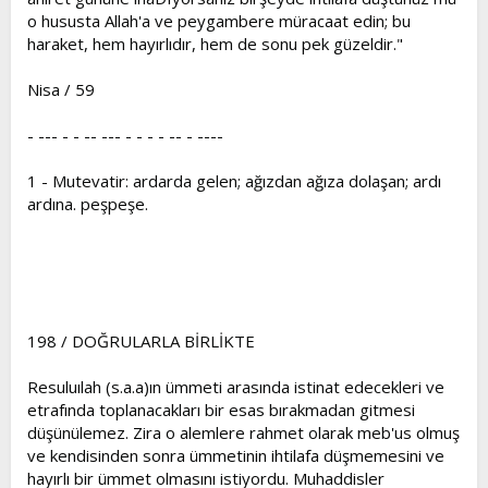
o hususta Allah'a ve peygambere müracaat edin; bu
haraket, hem hayırlıdır, hem de sonu pek güzeldir."
Nisa / 59
- --- - - -- --- - - - - -- - ----
1 - Mutevatir: ardarda gelen; ağızdan ağıza dolaşan; ardı
ardına. peşpeşe.
198 / DOĞRULARLA BİRLİKTE
Resuluılah (s.a.a)ın ümmeti arasında istinat edecekleri ve
etrafında toplanacakları bir esas bırakmadan gitmesi
düşünülemez. Zira o alemlere rahmet olarak meb'us olmuş
ve kendisinden sonra ümmetinin ihtilafa düşmemesini ve
hayırlı bir ümmet olmasını istiyordu. Muhaddisler