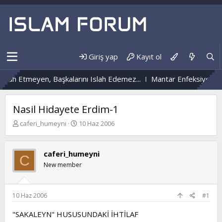
Giriş yap
Kayıt ol
 Etmeyen, Başkalarını Islah Edemez...
Mantar Enfeksiyonu Nedir
Nasil Hidayete Erdim-1
K
B
caferi_humeyni
10 Haz 2006
o
a
n
ş
b
l
caferi_humeyni
C
u
a
New member
y
n
u
g
b
ı
a
ç
10 Haz 2006
#1
ş
t
l
a
"SAKALEYN" HUSUSUNDAKİ İHTİLAF
a
r