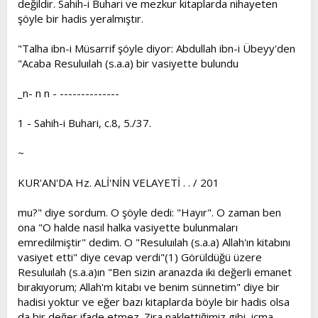
değildir. Sahih-i Buhari ve mezkur kitaplarda nihayeten
şöyle bir hadis yeralmıştır.
"Talha ibn-i Müsarrif şöyle diyor: Abdullah ibn-i Übeyy'den
"Acaba Resuluılah (s.a.a) bir vasiyette bulundu
_n- n n - --------------
1 - Sahih-i Buhari, c.8, 5./37.
~
KUR'AN'DA Hz. ALİ'NİN VELAYETİ . . / 201
mu?" diye sordum. O şöyle dedi: "Hayır". O zaman ben
ona "O halde nasıl halka vasiyette bulunmaları
emredilmiştir" dedim. O "Resuluılah (s.a.a) Allah'ın kitabını
vasiyet etti" diye cevap verdi"(1) Görüldüğü üzere
Resuluılah (s.a.a)ın "Ben sizin aranazda iki değerli emanet
bırakıyorum; Allah'm kitabı ve benim sünnetim" diye bir
hadisi yoktur ve eğer bazı kitaplarda böyle bir hadis olsa
da bir değer ifade etmez. Zira naklettiğimiz gibi, icma