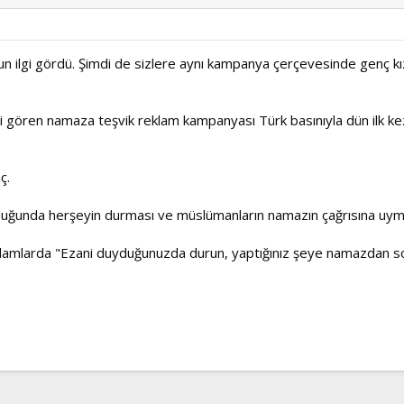
oğun ilgi gördü. Şimdi de sizlere aynı kampanya çerçevesinde genç kız
gi gören namaza teşvik reklam kampanyası Türk basınıyla dün ilk k
ç.
duğunda herşeyin durması ve müslümanların namazın çağrısına uymas
 reklamlarda "Ezani duyduğunuzda durun, yaptığınız şeye namazdan s