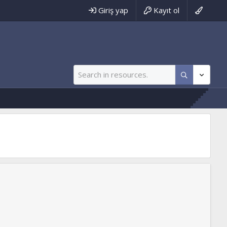
Giriş yap
Kayıt ol
imse Yokmuuuuu :)