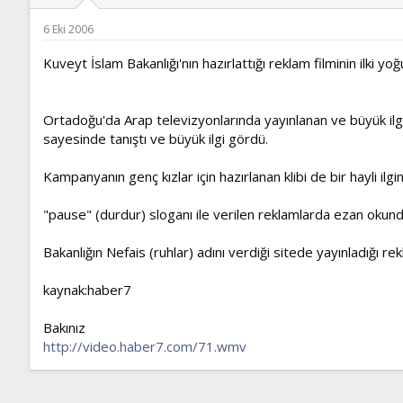
ş
t
l
a
6 Eki 2006
a
r
t
i
Kuveyt İslam Bakanlığı'nın hazırlattığı reklam filminin ilki y
a
h
n
i
Ortadoğu'da Arap televizyonlarında yayınlanan ve büyük il
sayesinde tanıştı ve büyük ilgi gördü.
Kampanyanın genç kızlar için hazırlanan klibi de bir hayli ilgin
"pause" (durdur) sloganı ile verilen reklamlarda ezan okun
Bakanlığın Nefais (ruhlar) adını verdiği sitede yayınladığı
kaynak:haber7
Bakınız
http://video.haber7.com/71.wmv