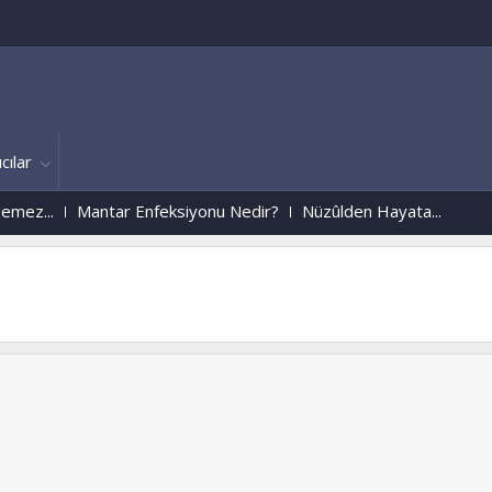
cılar
z...
Mantar Enfeksiyonu Nedir?
Nüzûlden Hayata...
Uzay Ýstasyonundan Alooooo K