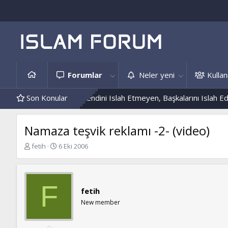
Forumlar
Neler yeni
Kullanı
Ve Hâdis Örnekleri
Son Konular
Kendini Islah Etmeyen, Başkalarını Islah Edeme
Namaza teşvik reklamı -2- (video)
K
B
fetih
6 Eki 2006
o
a
n
ş
b
l
u
a
F
fetih
y
n
u
g
New member
b
ı
a
ç