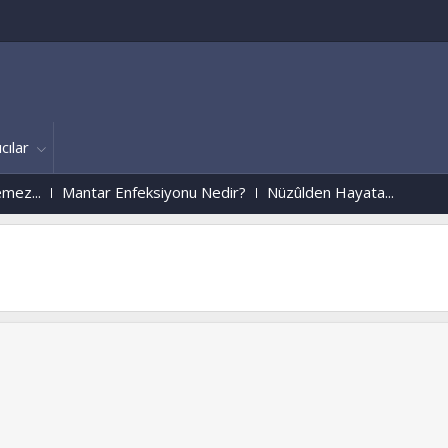
cılar
...
Mantar Enfeksiyonu Nedir?
Nüzûlden Hayata...