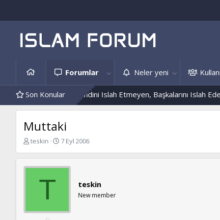
Forumlar
Neler yeni
Kullanı
e Hâdis Örnekleri
Son Konular
Kendini Islah Etmeyen, Başkalarını Islah Edemez
Muttaki
K
B
teskin
7 Eyl 2006
o
a
n
ş
b
l
u
a
T
teskin
y
n
u
g
New member
b
ı
a
ç