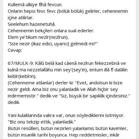
Kullemâ ulkiye fîhâ fevcun.
Onlarin hepsi fevc fevc (bölük bölük) gelirler, cehennemin
içine atilirlar.
Seelehum hazenetuhâ.
Cehennemin bekçileri onlara sual ederler.
Elem ye'tikum nezîr(nezîrun).
"Size nezir (ikaz edici, uyarici) gelmedi mi?"
Cevap:
67/MULK-9: Kâlû belâ kad câenâ nezîrun fekezzebnâ ve
kulnâ ma nezzelallâhu min sey'(sey'in), entum illâ fî dalâlin
kebîr(kebîrin).
(Cehenneme atilanlar) derler ki: "Evet, andolsun ki bize
nezir geldi. Ama biz onu yalanladik ve Allah hiçbir sey
indirmemistir." dedik ve "Siz, büyük bir sapiklik içindesiniz."
dedik.
Yani kulaklarinda vakra var, onun söylediklerini isitmiyor.
"Biz onu tekzip ettik, yalanladik."
Bütün resûlleri, bütün nezirleri yalanlamis bütün kavimler,
bütün insanlik tarihi boyunca. Hep reddetmisler, inkâr