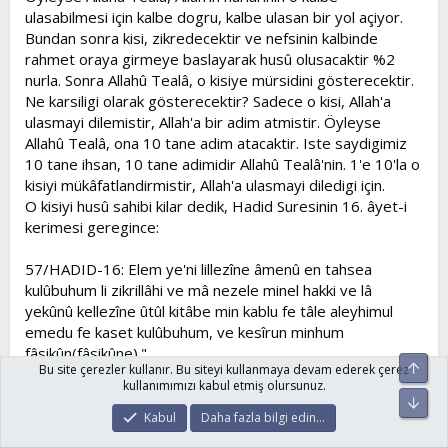
ulasabilmesi için kalbe dogru, kalbe ulasan bir yol açiyor.
Bundan sonra kisi, zikredecektir ve nefsinin kalbinde
rahmet oraya girmeye baslayarak husû olusacaktir %2
nurla. Sonra Allahû Tealâ, o kisiye mürsidini gösterecektir.
Ne karsiligi olarak gösterecektir? Sadece o kisi, Allah'a
ulasmayi dilemistir, Allah'a bir adim atmistir. Öyleyse
Allahû Tealâ, ona 10 tane adim atacaktir. Iste saydigimiz
10 tane ihsan, 10 tane adimidir Allahû Tealâ'nin. 1'e 10'la o
kisiyi mükâfatlandirmistir, Allah'a ulasmayi diledigi için.
O kisiyi husû sahibi kilar dedik, Hadid Suresinin 16. âyet-i
kerimesi geregince:
57/HADID-16: Elem ye'ni lillezîne âmenû en tahsea
kulûbuhum li zikrillâhi ve mâ nezele minel hakki ve lâ
yekûnû kellezîne ûtûl kitâbe min kablu fe tâle aleyhimul
emedu fe kaset kulûbuhum, ve kesîrun minhum
fâsikûn(fâsikûne)."
Üst
Bu site çerezler kullanır. Bu siteyi kullanmaya devam ederek çerez
Âmenû olanlarin kalplerinde Allah'in zikri ile (ve bu zikirle)
kullanımımızı kabul etmiş olursunuz.
Hakk'tan inen seyle (nurla) husûya ulasmak (husû sahibi
Alt
olmak) zamani gelmedi mi? Kendilerine kitap verilen ve
Kabul
Daha fazla bilgi edin…
sonra aradan uzun zaman geçen (ve bu zaman zarfinda