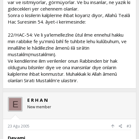
var ve isitmiyorlar, görmüyorlar. Ve bu insanlar, ne yazik ki
gidecekleri yer cehennem olanlar.
Sonra o kisilerin kalplerine ihbat koyariz diyor, Allahû Tealâ
Hac Suresinin 54. âyet-i kerimesinde:
22/HAC-54: Ve li ya'lemellezîne ûtul ilme ennehul hakku
min rabbike fe yu'minû bihî fe tuhbite lehu kulûbuhum, ve
innallâhe le hâdillezîne âmenû ilâ sirâtin
mustakîm(mustakîmin).
Ve kendilerine ilim verilenler onun Rabbinden bir hak
oldugunu bilsinler diye ve ona inansinlar diye onlarin
kalplerine ihbat konmustur. Muhakkak ki Allah âmenû
olanlari Sirati Mustakîm'e ulastirir.
E R H A N
E
New member
23 Ağu 2005
#3
Devami