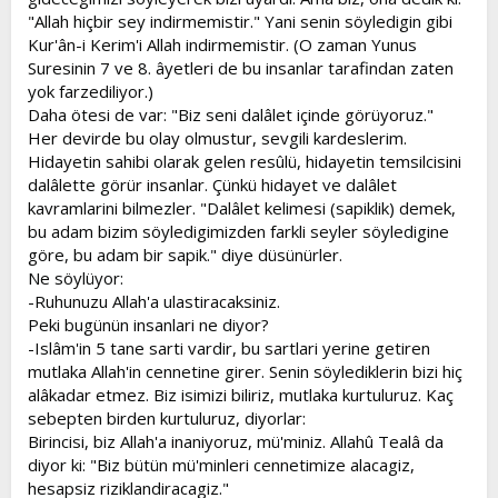
"Allah hiçbir sey indirmemistir." Yani senin söyledigin gibi
Kur'ân-i Kerim'i Allah indirmemistir. (O zaman Yunus
Suresinin 7 ve 8. âyetleri de bu insanlar tarafindan zaten
yok farzediliyor.)
Daha ötesi de var: "Biz seni dalâlet içinde görüyoruz."
Her devirde bu olay olmustur, sevgili kardeslerim.
Hidayetin sahibi olarak gelen resûlü, hidayetin temsilcisini
dalâlette görür insanlar. Çünkü hidayet ve dalâlet
kavramlarini bilmezler. "Dalâlet kelimesi (sapiklik) demek,
bu adam bizim söyledigimizden farkli seyler söyledigine
göre, bu adam bir sapik." diye düsünürler.
Ne söylüyor:
-Ruhunuzu Allah'a ulastiracaksiniz.
Peki bugünün insanlari ne diyor?
-Islâm'in 5 tane sarti vardir, bu sartlari yerine getiren
mutlaka Allah'in cennetine girer. Senin söylediklerin bizi hiç
alâkadar etmez. Biz isimizi biliriz, mutlaka kurtuluruz. Kaç
sebepten birden kurtuluruz, diyorlar:
Birincisi, biz Allah'a inaniyoruz, mü'miniz. Allahû Tealâ da
diyor ki: "Biz bütün mü'minleri cennetimize alacagiz,
hesapsiz riziklandiracagiz."