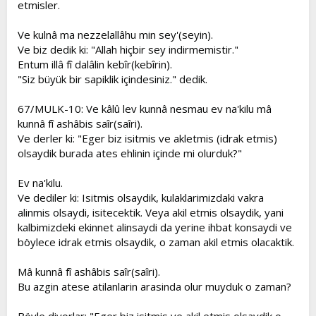
etmisler.
Ve kulnâ ma nezzelallâhu min sey'(seyin).
Ve biz dedik ki: "Allah hiçbir sey indirmemistir."
Entum illâ fî dalâlin kebîr(kebîrin).
"Siz büyük bir sapiklik içindesiniz." dedik.
67/MULK-10: Ve kâlû lev kunnâ nesmau ev na'kilu mâ
kunnâ fî ashâbis saîr(saîri).
Ve derler ki: "Eger biz isitmis ve akletmis (idrak etmis)
olsaydik burada ates ehlinin içinde mi olurduk?"
Ev na'kilu.
Ve dediler ki: Isitmis olsaydik, kulaklarimizdaki vakra
alinmis olsaydi, isitecektik. Veya akil etmis olsaydik, yani
kalbimizdeki ekinnet alinsaydi da yerine ihbat konsaydi ve
böylece idrak etmis olsaydik, o zaman akil etmis olacaktik.
Mâ kunnâ fî ashâbis saîr(saîri).
Bu azgin atese atilanlarin arasinda olur muyduk o zaman?