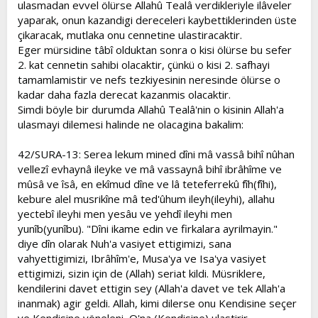
ulasmadan evvel ölürse Allahû Tealâ verdikleriyle ilâveler
yaparak, onun kazandigi dereceleri kaybettiklerinden üste
çikaracak, mutlaka onu cennetine ulastiracaktir.
Eger mürsidine tâbî olduktan sonra o kisi ölürse bu sefer
2. kat cennetin sahibi olacaktir, çünkü o kisi 2. safhayi
tamamlamistir ve nefs tezkiyesinin neresinde ölürse o
kadar daha fazla derecat kazanmis olacaktir.
Simdi böyle bir durumda Allahû Tealâ'nin o kisinin Allah'a
ulasmayi dilemesi halinde ne olacagina bakalim:
42/SURA-13: Serea lekum mined dîni mâ vassâ bihî nûhan
vellezî evhaynâ ileyke ve mâ vassaynâ bihî ibrâhîme ve
mûsâ ve îsâ, en ekîmud dîne ve lâ teteferrekû fîh(fîhi),
kebure alel musrikîne mâ ted'ûhum ileyh(ileyhi), allahu
yectebî ileyhi men yesâu ve yehdî ileyhi men
yunîb(yunîbu). "Dîni ikame edin ve firkalara ayrilmayin."
diye dîn olarak Nuh'a vasiyet ettigimizi, sana
vahyettigimizi, Ibrâhîm'e, Musa'ya ve Isa'ya vasiyet
ettigimizi, sizin için de (Allah) seriat kildi. Müsriklere,
kendilerini davet ettigin sey (Allah'a davet ve tek Allah'a
inanmak) agir geldi. Allah, kimi dilerse onu Kendisine seçer