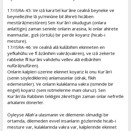
17/ISRA-45: Ve izâ kara'tel kur'âne cealnâ beyneke ve
beynellezîne lâ yu'minûne bil âhireti hicâben
mestûrâ(mestûren) Sen Kur'ân'i okudugun (onlara
anlattigin) zaman seninle onlarin arasina, ki onlar ahirete
inanmazlar, gizli (örtülü) bir perde koyariz (hicab-i
mesture).
17/ISRA-46: Ve cealnâ alâ kulûbihim ekinneten en
yefkahûhu ve fî âzânihim vakrâ(vakren), ve izâ zekerte
rabbeke fîl kur'âni vahdehu vellev alâ edbârihim
nufûrâ(nufûren).
Onlarin kalpleri üzerine ekinnet koyariz ki onu Kur'ân'i
(senin söylediklerini) anlamasinlar (idrak, fikih
edemesinler). Ve onlarin kulaklarina vakra (isminde bir
engel) koyariz (seni isitmelerine mani oluruz). Sen
Kur'ân'da Rabbinin tekligini zikrettigin zaman onlar nefretle
arkalarini dönerler.
Öyleyse Allah'a ulasmanin ve dilemenin olmadigi bir
ortamda, dilemeden evvel insanlarin gözlerinde hicab-i
mesture var, kulaklarinda vakra var, kalplerinde ekinnet