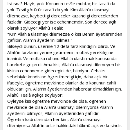
Istisna? Hayir, yok. Konunun tevîle muhtaç bir tarafi da
yok. Tevîl götürür tarafi da yok. Kim Allah'a ulasmayi
dilemezse, kaybettigi dereceler kazandigi derecelerden
fazladir. Gidecegi yer ise cehennemdir. Son derece açik
olarak söylüyor Allahû Tealâ:
"Kim Allah'a ulasmayi dilemezse o kisi Benim âyetlerimden
gâfildir. Allah'in âyetlerini bilmez."
Bilseydi bunun, üzerine 12 defa farz kilindigini bilirdi. Ve
Allah'in farzlarini yerine getirmenin mutlak gerekliligine
inanirdi. Ve mutlaka ruhunu Allah'a ulastirmak konusunda
harekete geçerdi. Ama kisi, Allah'a ulasmayi dilemeyen bir
kisinin cehenneme gidecegini de, bilmiyor. Cehalet
sebebiyle kendisine ögretilmedigi için, daha açik bir
ifadeyle, ögretme mevkiinde olanlar da o konunun cahili
olduklari için, Allah'in âyetlerinden haberdar olmadiklari için.
Allahû Tealâ açikça söylüyor:
Öyleyse kisi ögretme mevkiinde de olsa, ögrenen
mevkiinde de olsa Allah'a ulasmayi dilemiyorsa Allah'in
âyetlerini bilmiyor, Allah'in âyetlerinden gâfildir.
Ögretim kadrolarindan her kim, Allah'a ulasmayi
dilemiyorsa Allah'in onlar hakkindaki hükmü açik ve kesindir: