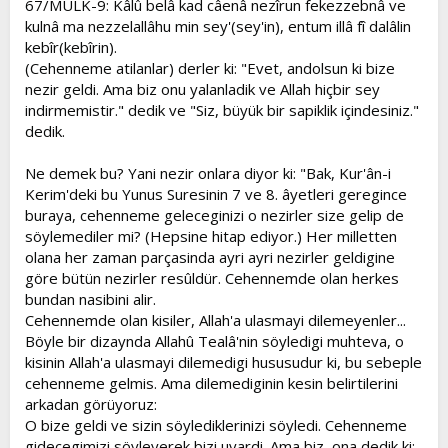
67/MULK-9: Kâlû belâ kad câenâ nezîrun fekezzebnâ ve
kulnâ ma nezzelallâhu min sey'(sey'in), entum illâ fî dalâlin
kebîr(kebîrin).
(Cehenneme atilanlar) derler ki: "Evet, andolsun ki bize
nezir geldi. Ama biz onu yalanladik ve Allah hiçbir sey
indirmemistir." dedik ve "Siz, büyük bir sapiklik içindesiniz."
dedik.
Ne demek bu? Yani nezir onlara diyor ki: "Bak, Kur'ân-i
Kerim'deki bu Yunus Suresinin 7 ve 8. âyetleri geregince
buraya, cehenneme geleceginizi o nezirler size gelip de
söylemediler mi? (Hepsine hitap ediyor.) Her milletten
olana her zaman parçasinda ayri ayri nezirler geldigine
göre bütün nezirler resûldür. Cehennemde olan herkes
bundan nasibini alir.
Cehennemde olan kisiler, Allah'a ulasmayi dilemeyenler...
Böyle bir dizaynda Allahû Tealâ'nin söyledigi muhteva, o
kisinin Allah'a ulasmayi dilemedigi hususudur ki, bu sebeple
cehenneme gelmis. Ama dilemediginin kesin belirtilerini
arkadan görüyoruz:
O bize geldi ve sizin söylediklerinizi söyledi. Cehenneme
gidecegimizi söyleyerek bizi uyardi. Ama biz, ona dedik ki: