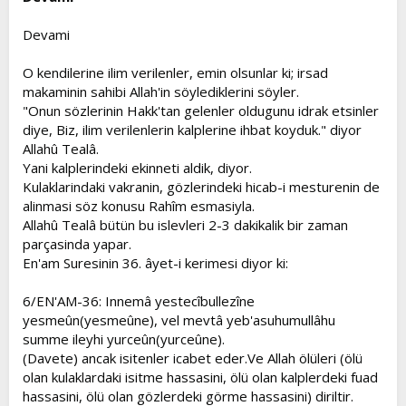
Devami
O kendilerine ilim verilenler, emin olsunlar ki; irsad
makaminin sahibi Allah'in söylediklerini söyler.
"Onun sözlerinin Hakk'tan gelenler oldugunu idrak etsinler
diye, Biz, ilim verilenlerin kalplerine ihbat koyduk." diyor
Allahû Tealâ.
Yani kalplerindeki ekinneti aldik, diyor.
Kulaklarindaki vakranin, gözlerindeki hicab-i mesturenin de
alinmasi söz konusu Rahîm esmasiyla.
Allahû Tealâ bütün bu islevleri 2-3 dakikalik bir zaman
parçasinda yapar.
En'am Suresinin 36. âyet-i kerimesi diyor ki:
6/EN'AM-36: Innemâ yestecîbullezîne
yesmeûn(yesmeûne), vel mevtâ yeb'asuhumullâhu
summe ileyhi yurceûn(yurceûne).
(Davete) ancak isitenler icabet eder.Ve Allah ölüleri (ölü
olan kulaklardaki isitme hassasini, ölü olan kalplerdeki fuad
hassasini, ölü olan gözlerdeki görme hassasini) diriltir.