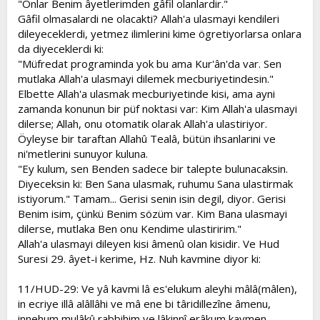
"Onlar Benim âyetlerimden gâfil olanlardir."
Gâfil olmasalardi ne olacakti? Allah'a ulasmayi kendileri
dileyeceklerdi, yetmez ilimlerini kime ögretiyorlarsa onlara
da diyeceklerdi ki:
"Müfredat programinda yok bu ama Kur'ân'da var. Sen
mutlaka Allah'a ulasmayi dilemek mecburiyetindesin."
Elbette Allah'a ulasmak mecburiyetinde kisi, ama ayni
zamanda konunun bir püf noktasi var: Kim Allah'a ulasmayi
dilerse; Allah, onu otomatik olarak Allah'a ulastiriyor.
Öyleyse bir taraftan Allahû Tealâ, bütün ihsanlarini ve
ni'metlerini sunuyor kuluna.
"Ey kulum, sen Benden sadece bir talepte bulunacaksin.
Diyeceksin ki: Ben Sana ulasmak, ruhumu Sana ulastirmak
istiyorum." Tamam... Gerisi senin isin degil, diyor. Gerisi
Benim isim, çünkü Benim sözüm var. Kim Bana ulasmayi
dilerse, mutlaka Ben onu Kendime ulastiririm."
Allah'a ulasmayi dileyen kisi âmenû olan kisidir. Ve Hud
Suresi 29. âyet-i kerime, Hz. Nuh kavmine diyor ki:
11/HUD-29: Ve yâ kavmi lâ es'elukum aleyhi mâlâ(mâlen),
in ecriye illâ alâllâhi ve mâ ene bi târidillezîne âmenu,
innehum mulâkû rabbihim ve lâkinnî erâkum kavmen