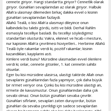
cennete giriyor. Hangi standartta giriyor? Cennetlik olarak
giriyor. Günahlari sevaplarindan az olarak giriyor. Halbuki
Allah'a ulasmayi dilemeden birkaç dakika evvel o kisinin
günahlari sevaplarindan fazlaydi.
Allahû Tealâ, o kisi Allah'a ulasmayi dileyince onun
kalbindeki bu talebi gördü, isitti ve bildi. Derhal Rahîm
esmasiyla tecelliye basladi. Bu tecelliyi söyledigimiz
standartlari olusturdu: Vakra, ekinnet ve hicab-i mesture,
nur kapisinin Allah'a çevrilmesi hüviyetleri... Herbirine Allahû
Tealâ öyle rakamlar verdi ki, pozitif rakamlar; kisinin
kazandiklari, kayiplarini asti.
Kimlere verdi bunu? Mürsidine ulasmadan evvel ölenlere
verdi ki; onlar, cennete gitsinler, 1. kat cennetin sahibi
olsunlar.
Eger bu kisi mürsidine ulasirsa, ulastigi taktirde Allah onun
sevaplarini günahlarindan fazla yapmiyor, çok daha büyük
bir ni'met veriyor ona. Çünkü bu kisi mürsidine ulastigi an,
ni'mete de kavusmustur. Onun günahlarindan daha çok
sevabi olmaz. Onun bütün günahlari sevaba çevrilir.
Günahlari sifirlanir, sevaplari zaten duruyordur, bütün
günahlari da sevaba çevrildigi için sadece sevaplardan