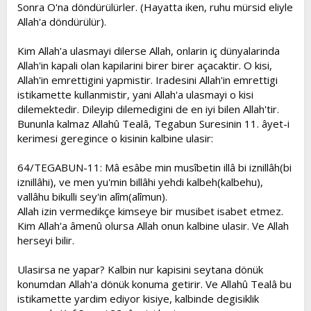
Sonra O'na döndürülürler. (Hayatta iken, ruhu mürsid eliyle
Allah'a döndürülür).
Kim Allah'a ulasmayi dilerse Allah, onlarin iç dünyalarinda
Allah'in kapali olan kapilarini birer birer açacaktir. O kisi,
Allah'in emrettigini yapmistir. Iradesini Allah'in emrettigi
istikamette kullanmistir, yani Allah'a ulasmayi o kisi
dilemektedir. Dileyip dilemedigini de en iyi bilen Allah'tir.
Bununla kalmaz Allahû Tealâ, Tegabun Suresinin 11. âyet-i
kerimesi geregince o kisinin kalbine ulasir:
64/TEGABUN-11: Mâ esâbe min musîbetin illâ bi iznillâh(bi
iznillâhi), ve men yu'min billâhi yehdi kalbeh(kalbehu),
vallâhu bikulli sey'in alîm(alîmun).
Allah izin vermedikçe kimseye bir musibet isabet etmez.
Kim Allah'a âmenû olursa Allah onun kalbine ulasir. Ve Allah
herseyi bilir.
Ulasirsa ne yapar? Kalbin nur kapisini seytana dönük
konumdan Allah'a dönük konuma getirir. Ve Allahû Tealâ bu
istikamette yardim ediyor kisiye, kalbinde degisiklik