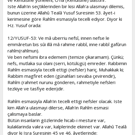
ve Kendisine yöneleni, O'na (Kendisine) ulastirir.
Iste Allah'in seçtiklerinden bir kisi Allah'a ulasmayi dilemis,
bunun üzerine Allahû Tealâ Yusuf Suresinin 53. âyet-i
kerimesine göre Rahîm esmasiyla tecelli ediyor. Diyor ki
Hz. Yusuf orada:
12/YUSUF-53: Ve mâ uberriu nefsî, innen nefse le
emmâretun bis sûi illâ mâ rahime rabbî, inne rabbî gafûrun
rahîm(rahîmun).
Ve ben nefsimi ibra edemem (temize çikaramam). Çünkü;
nefs, mutlaka sui olani (serri, kötülügü) emreder. Rabbimin
Rahîm esmasiyla tecelli ettigi (nefsler) hariç. Muhakkak ki;
Rabbim magfiret eden (günahlari sevaba çevirendir),
Rahîm (rahmet nurunu gönderen, rahmetiyle nefsleri
tezkiye ve tasfiye eden)dir.
Rahîm esmasiyla Allah'in tecelli ettigi nefsler olacak. Iste
kim Allah'a ulasmayi dilerse, Allah'in Rahîm esmasi
çalismaya baslar.
Bütün insanlarin gözlerinde hicab-i mesture var,
kulaklarinda vakra var, kalplerinde ekinnet var. Allahû Tealâ
diyor ki Isra Suresinin 45 ve 46. âyetlerinde: