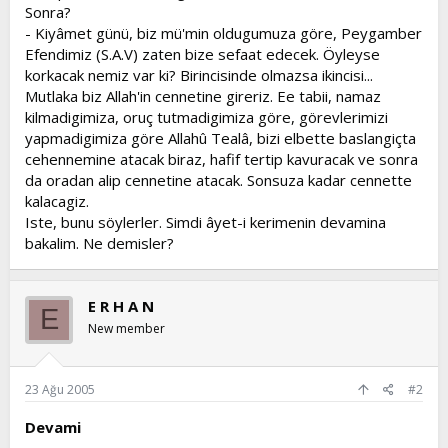
Sonra?
- Kiyâmet günü, biz mü'min oldugumuza göre, Peygamber
Efendimiz (S.A.V) zaten bize sefaat edecek. Öyleyse
korkacak nemiz var ki? Birincisinde olmazsa ikincisi...
Mutlaka biz Allah'in cennetine gireriz. Ee tabii, namaz
kilmadigimiza, oruç tutmadigimiza göre, görevlerimizi
yapmadigimiza göre Allahû Tealâ, bizi elbette baslangiçta
cehennemine atacak biraz, hafif tertip kavuracak ve sonra
da oradan alip cennetine atacak. Sonsuza kadar cennette
kalacagiz.
Iste, bunu söylerler. Simdi âyet-i kerimenin devamina
bakalim. Ne demisler?
E R H A N
E
New member
23 Ağu 2005
#2
Devami