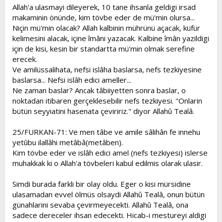
Allah'a ulasmayi dileyerek, 10 tane ihsanla geldigi irsad
makaminin önünde, kim tövbe eder de mü'min olursa...
Niçin mü'min olacak? Allah kalbinin mührünü açacak, küfür
kelimesini alacak, içine îmâni yazacak. Kalbine îmân yazildigi
için de kisi, kesin bir standartta mü'min olmak serefine
erecek.
Ve amilüssalihata, nefsi islâha baslarsa, nefs tezkiyesine
baslarsa... Nefsi islâh edici ameller...
Ne zaman baslar? Ancak tâbiiyetten sonra baslar, o
noktadan itibaren gerçeklesebilir nefs tezkiyesi. "Onlarin
bütün seyyiatini hasenata çeviririz." diyor Allahû Tealâ.
25/FURKAN-71: Ve men tâbe ve amile sâlihân fe innehu
yetûbu ilallâhi metâbâ(metâben).
Kim tövbe eder ve islâh edici amel (nefs tezkiyesi) islerse
muhakkak ki o Allah'a tövbeleri kabul edilmis olarak ulasir.
Simdi burada farkli bir olay oldu. Eger o kisi mürsidine
ulasamadan evvel ölmüs olsaydi Allahû Tealâ, onun bütün
günahlarini sevaba çevirmeyecekti. Allahû Tealâ, ona
sadece dereceler ihsan edecekti. Hicab-i mestureyi aldigi