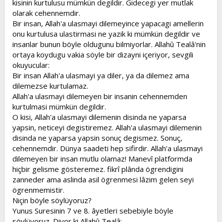
kisinin kurtulusu mümkün degildir. Gidecegi yer mutlak
t
i
olarak cehennemdir.
a
h
Bir insan, Allah'a ulasmayi dilemeyince yapacagi amellerin
n
i
onu kurtulusa ulastirmasi ne yazik ki mümkün degildir ve
insanlar bunun böyle oldugunu bilmiyorlar. Allahû Tealâ'nin
ortaya koydugu vakia söyle bir dizayni içeriyor, sevgili
okuyucular:
Bir insan Allah'a ulasmayi ya diler, ya da dilemez ama
dilemezse kurtulamaz.
Allah'a ulasmayi dilemeyen bir insanin cehennemden
kurtulmasi mümkün degildir.
O kisi, Allah'a ulasmayi dilemenin disinda ne yaparsa
yapsin, neticeyi degistiremez. Allah'a ulasmayi dilemenin
disinda ne yaparsa yapsin sonuç degismez. Sonuç,
cehennemdir. Dünya saadeti hep sifirdir. Allah'a ulasmayi
dilemeyen bir insan mutlu olamaz! Manevî platformda
hiçbir gelisme gösteremez. fikrî plânda ögrendigini
zanneder ama aslinda asil ögrenmesi lâzim gelen seyi
ögrenmemistir.
Niçin böyle söylüyoruz?
Yunus Suresinin 7 ve 8. âyetleri sebebiyle böyle
söylüyoruz. Diyor ki Allahû Tealâ: