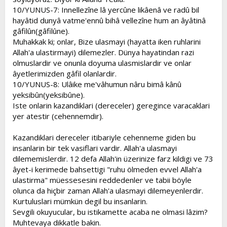
10/YUNUS-7: Innellezîne lâ yercûne likâenâ ve radû bil
hayâtid dunyâ vatme'ennû bihâ vellezîne hum an âyâtinâ
gâfilûn(gâfilûne).
Muhakkak ki; onlar, Bize ulasmayi (hayatta iken ruhlarini
Allah'a ulastirmayi) dilemezler. Dünya hayatindan razi
olmuslardir ve onunla doyuma ulasmislardir ve onlar
âyetlerimizden gâfil olanlardir.
10/YUNUS-8: Ulâike me'vâhumun nâru bimâ kânû
yeksibûn(yeksibûne).
Iste onlarin kazandiklari (dereceler) geregince varacaklari
yer atestir (cehennemdir).
Kazandiklari dereceler itibariyle cehenneme giden bu
insanlarin bir tek vasiflari vardir. Allah'a ulasmayi
dilememislerdir. 12 defa Allah'in üzerinize farz kildigi ve 73
âyet-i kerimede bahsettigi "ruhu ölmeden evvel Allah'a
ulastirma" müessesesini reddedenler ve tabii böyle
olunca da hiçbir zaman Allah'a ulasmayi dilemeyenlerdir.
Kurtuluslari mümkün degil bu insanlarin.
Sevgili okuyucular, bu istikamette acaba ne olmasi lâzim?
Muhtevaya dikkatle bakin.