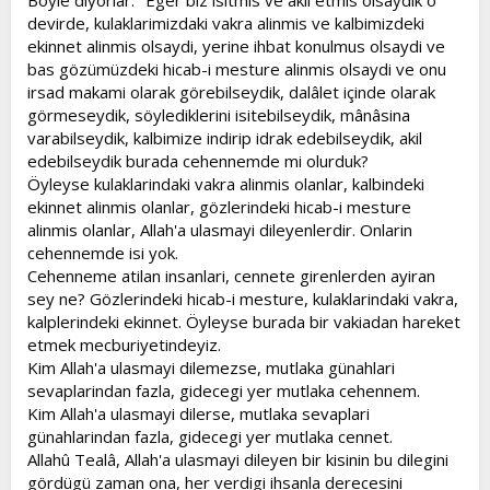
Böyle diyorlar: "Eger biz isitmis ve akil etmis olsaydik o
devirde, kulaklarimizdaki vakra alinmis ve kalbimizdeki
ekinnet alinmis olsaydi, yerine ihbat konulmus olsaydi ve
bas gözümüzdeki hicab-i mesture alinmis olsaydi ve onu
irsad makami olarak görebilseydik, dalâlet içinde olarak
görmeseydik, söylediklerini isitebilseydik, mânâsina
varabilseydik, kalbimize indirip idrak edebilseydik, akil
edebilseydik burada cehennemde mi olurduk?
Öyleyse kulaklarindaki vakra alinmis olanlar, kalbindeki
ekinnet alinmis olanlar, gözlerindeki hicab-i mesture
alinmis olanlar, Allah'a ulasmayi dileyenlerdir. Onlarin
cehennemde isi yok.
Cehenneme atilan insanlari, cennete girenlerden ayiran
sey ne? Gözlerindeki hicab-i mesture, kulaklarindaki vakra,
kalplerindeki ekinnet. Öyleyse burada bir vakiadan hareket
etmek mecburiyetindeyiz.
Kim Allah'a ulasmayi dilemezse, mutlaka günahlari
sevaplarindan fazla, gidecegi yer mutlaka cehennem.
Kim Allah'a ulasmayi dilerse, mutlaka sevaplari
günahlarindan fazla, gidecegi yer mutlaka cennet.
Allahû Tealâ, Allah'a ulasmayi dileyen bir kisinin bu dilegini
gördügü zaman ona, her verdigi ihsanla derecesini