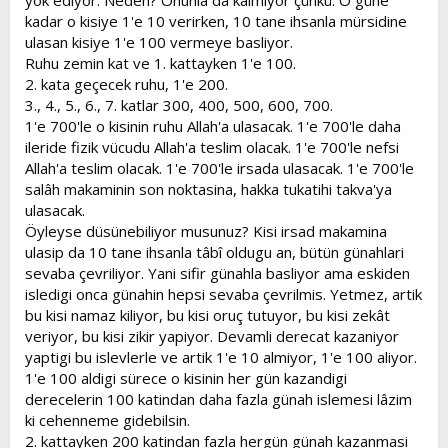
yok ediyor. Neden? Onunla da kalmiyor çünkü. O güne
kadar o kisiye 1'e 10 verirken, 10 tane ihsanla mürsidine
ulasan kisiye 1'e 100 vermeye basliyor.
Ruhu zemin kat ve 1. kattayken 1'e 100.
2. kata geçecek ruhu, 1'e 200.
3., 4., 5., 6., 7. katlar 300, 400, 500, 600, 700.
1'e 700'le o kisinin ruhu Allah'a ulasacak. 1'e 700'le daha
ileride fizik vücudu Allah'a teslim olacak. 1'e 700'le nefsi
Allah'a teslim olacak. 1'e 700'le irsada ulasacak. 1'e 700'le
salâh makaminin son noktasina, hakka tukatihi takva'ya
ulasacak.
Öyleyse düsünebiliyor musunuz? Kisi irsad makamina
ulasip da 10 tane ihsanla tâbî oldugu an, bütün günahlari
sevaba çevriliyor. Yani sifir günahla basliyor ama eskiden
isledigi onca günahin hepsi sevaba çevrilmis. Yetmez, artik
bu kisi namaz kiliyor, bu kisi oruç tutuyor, bu kisi zekât
veriyor, bu kisi zikir yapiyor. Devamli derecat kazaniyor
yaptigi bu islevlerle ve artik 1'e 10 almiyor, 1'e 100 aliyor.
1'e 100 aldigi sürece o kisinin her gün kazandigi
derecelerin 100 katindan daha fazla günah islemesi lâzim
ki cehenneme gidebilsin.
2. kattayken 200 katindan fazla hergün günah kazanmasi