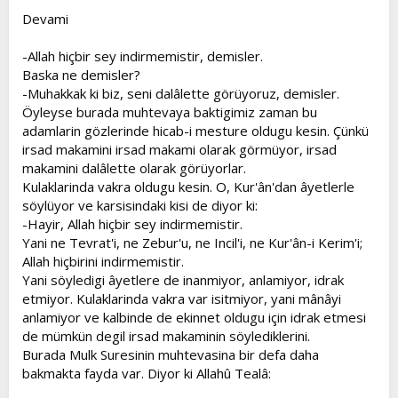
Devami
-Allah hiçbir sey indirmemistir, demisler.
Baska ne demisler?
-Muhakkak ki biz, seni dalâlette görüyoruz, demisler.
Öyleyse burada muhtevaya baktigimiz zaman bu
adamlarin gözlerinde hicab-i mesture oldugu kesin. Çünkü
irsad makamini irsad makami olarak görmüyor, irsad
makamini dalâlette olarak görüyorlar.
Kulaklarinda vakra oldugu kesin. O, Kur'ân'dan âyetlerle
söylüyor ve karsisindaki kisi de diyor ki:
-Hayir, Allah hiçbir sey indirmemistir.
Yani ne Tevrat'i, ne Zebur'u, ne Incil'i, ne Kur'ân-i Kerim'i;
Allah hiçbirini indirmemistir.
Yani söyledigi âyetlere de inanmiyor, anlamiyor, idrak
etmiyor. Kulaklarinda vakra var isitmiyor, yani mânâyi
anlamiyor ve kalbinde de ekinnet oldugu için idrak etmesi
de mümkün degil irsad makaminin söylediklerini.
Burada Mulk Suresinin muhtevasina bir defa daha
bakmakta fayda var. Diyor ki Allahû Tealâ: