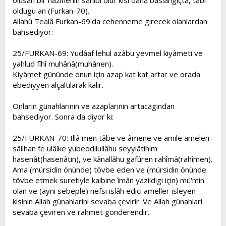
olusan bir hazinenin sahibi olur kisi daha baslangiçta, tâbî
oldugu an (Furkan-70).
Allahû Tealâ Furkan-69'da cehenneme girecek olanlardan
bahsediyor:
25/FURKAN-69: Yudâaf lehul azâbu yevmel kiyâmeti ve
yahlud fîhî muhânâ(muhânen).
Kiyâmet gününde onun için azap kat kat artar ve orada
ebediyyen alçaltilarak kalir.
Onlarin günahlarinin ve azaplarinin artacagindan
bahsediyor. Sonra da diyor ki:
25/FURKAN-70: Illâ men tâbe ve âmene ve amile amelen
sâlihan fe ulâike yubeddilullâhu seyyiâtihim
hasenât(hasenâtin), ve kânallâhu gafûren rahîmâ(rahîmen).
Ama (mürsidin önünde) tövbe eden ve (mürsidin önünde
tövbe etmek suretiyle kalbine îmân yazildigi için) mü'min
olan ve (ayni sebeple) nefsi islâh edici ameller isleyen
kisinin Allah günahlarini sevaba çevirir. Ve Allah günahlari
sevaba çeviren ve rahmet gönderendir.