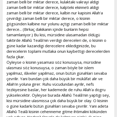
zaman belli bir miktar derece, kulaktaki vakrayi aldigi
zaman belli bir miktar derece, kalpteki ekinneti aldigi
zaman belli bir miktar derece, kalbin nur kapisini Allah'a
çevirdigi zaman belli bir miktar derece, o kisinin
gögsünden kalbine nur yolunu açtigi zaman belli bir miktar
derece... (Birkaç dakikanin içinde bunlarin hepsi
tamamlaniyor.) Bu kisi, mürsidine ulasamadan öldügü
taktirde Allahû Tealâ'nin verdigi dereceleri de, o kisinin o
güne kadar kazandigi derecelere eklediginizde, bu
derecelerin toplami mutlaka onun kaybettigi derecelerden
fazla çikar.
Öyleyse o kisinin yasamasi söz konusuysa, mürsidine
ulasmasi söz konusuysa, o zaman böyle bir islem
yapilmaz, ilâveler yapilmaz, onun bütün günahlari sevaba
çevrilir. Yani bundan çok daha büyük bir mükâfat alir ve
Allah'in yoluna girer. Ruhu vücudundan ayrilir, nefs
tezkiyesine baslar, her kademede de ruhu Allah'a dogru
yükselecektir. Öyleyse burada Allahû Tealâ'nin yaptigi sey,
kisi mürsidine ulasmissa çok daha büyük bir olay. O kisinin
o güne kadarki bütün günahlari sevaba çevrilir. Yani adeta
Allahû Tealâ kisinin cehenneme gitme ihtimalini kökünden