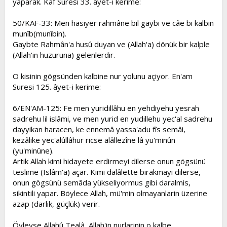
yaparak. Kaf Suresi 33. âyet-i kerime:
50/KAF-33: Men hasiyer rahmâne bil gaybi ve câe bi kalbin
munîb(munîbin).
Gaybte Rahmân'a husû duyan ve (Allah'a) dönük bir kalple
(Allah'in huzuruna) gelenlerdir.
O kisinin gögsünden kalbine nur yolunu açiyor. En'am
Suresi 125. âyet-i kerime:
6/EN'AM-125: Fe men yuridillâhu en yehdiyehu yesrah
sadrehu lil islâmi, ve men yurid en yudillehu yec'al sadrehu
dayyikan haracen, ke ennemâ yassa'adu fîs semâi,
kezâlike yec'alûllâhur ricse alâllezîne lâ yu'minûn
(yu'minûne).
Artik Allah kimi hidayete erdirmeyi dilerse onun gögsünü
teslime (Islâm'a) açar. Kimi dalâlette birakmayi dilerse,
onun gögsünü semâda yükseliyormus gibi daralmis,
sikintili yapar. Böylece Allah, mü'min olmayanlarin üzerine
azap (darlik, güçlük) verir.
Öyleyse Allahû Tealâ, Allah'in nurlarinin o kalbe