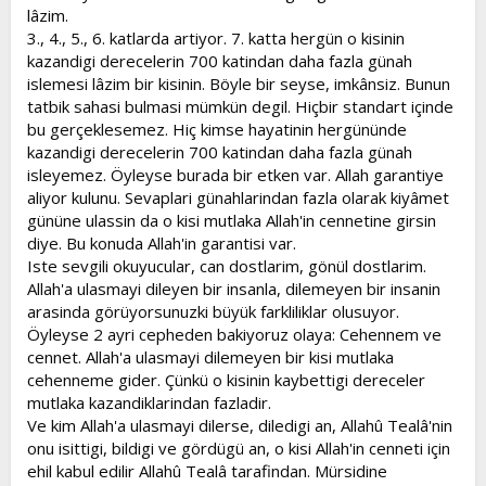
lâzim.
3., 4., 5., 6. katlarda artiyor. 7. katta hergün o kisinin
kazandigi derecelerin 700 katindan daha fazla günah
islemesi lâzim bir kisinin. Böyle bir seyse, imkânsiz. Bunun
tatbik sahasi bulmasi mümkün degil. Hiçbir standart içinde
bu gerçeklesemez. Hiç kimse hayatinin hergününde
kazandigi derecelerin 700 katindan daha fazla günah
isleyemez. Öyleyse burada bir etken var. Allah garantiye
aliyor kulunu. Sevaplari günahlarindan fazla olarak kiyâmet
gününe ulassin da o kisi mutlaka Allah'in cennetine girsin
diye. Bu konuda Allah'in garantisi var.
Iste sevgili okuyucular, can dostlarim, gönül dostlarim.
Allah'a ulasmayi dileyen bir insanla, dilemeyen bir insanin
arasinda görüyorsunuzki büyük farkliliklar olusuyor.
Öyleyse 2 ayri cepheden bakiyoruz olaya: Cehennem ve
cennet. Allah'a ulasmayi dilemeyen bir kisi mutlaka
cehenneme gider. Çünkü o kisinin kaybettigi dereceler
mutlaka kazandiklarindan fazladir.
Ve kim Allah'a ulasmayi dilerse, diledigi an, Allahû Tealâ'nin
onu isittigi, bildigi ve gördügü an, o kisi Allah'in cenneti için
ehil kabul edilir Allahû Tealâ tarafindan. Mürsidine