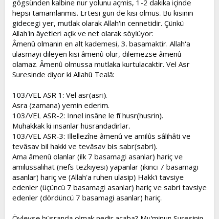
gögsünden kalbine nur yolunu açmis, 1-2 dakika içinde
hepsi tamamlanmis. Ertesi gün de kisi ölmüs. Bu kisinin
gidecegi yer, mutlak olarak Allah'in cennetidir. Çünkü
Allah'in âyetleri açik ve net olarak söylüyor:
Âmenû olmanin en alt kademesi, 3. basamaktir. Allah'a
ulasmayi dileyen kisi âmenû olur, dilemezse âmenû
olamaz. Âmenû olmussa mutlaka kurtulacaktir. Vel Asr
Suresinde diyor ki Allahû Tealâ:
103/VEL ASR 1: Vel asr(asri).
Asra (zamana) yemin ederim.
103/VEL ASR-2: Innel insâne le fî husr(husrin).
Muhakkak ki insanlar hüsrandadirlar.
103/VEL ASR-3: Illellezîne âmenû ve amilûs sâlihâti ve
tevâsav bil hakki ve tevâsav bis sabr(sabri).
Ama âmenû olanlar (ilk 7 basamagi asanlar) hariç ve
amilüssalihat (nefs tezkiyesi) yapanlar (ikinci 7 basamagi
asanlar) hariç ve (Allah'a ruhen ulasip) Hakk'i tavsiye
edenler (üçüncü 7 basamagi asanlar) hariç ve sabri tavsiye
edenler (dördüncü 7 basamagi asanlar) hariç.
Öyleyse hüsranda olmak nedir acaba? Mu'minun Suresinin