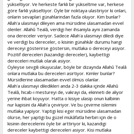
yükseltiyor. Ve herkeste farkli bir yükseltme var, herkese
göre farkli yükseltiyor. Öyle bir noktaya ulastiriyor ki onlari,
onlarin sevaplari günahlarindan fazla oluyor. Kim bunlar?
Allah'a ulasmayi dileyen ama mürsidine ulasamadan evvel
ölenler. Allahû Tealâ, verdigi her ihsaniyla ayni zamanda
ona dereceler veriyor. Sadece Allah'a ulasmayi diledi diye
ve verdigi bu dereceler, o kisinin günahkâr durumu hangi
dereceyi gösterirse göstersin, mutlaka o dereceyi asiyor.
Pozitif dereceleri (kazandigi dereceler), kaybettigi
dereceleri mutlak olarak asiyor.
Öyleyse sevgili okuyucular, böyle bir dizaynda Allahû Tealâ
onlara mutlaka bu dereceleri asirtiyor. Kimler bunlar?
Mürsidlerine ulasamadan evvel ölmüs olanlar.
Allah'a ulasmayi diledikleri anda 2-3 dakika içinde Allahû
Tealâ, hicab-i mestureyi de, vakrayi da, ekinneti de aliyor
yerine ihbat koyuyor. Hatta o kisiye ulasip onun kalbinin
nur kapisini da Allah'a çeviriyor. Ve bu çevirme islemini
mutlaka yapiyor. Yaptigi kisi eger mürsidine ulasamadan
ölürse, her yaptigi bu güzel mükâfatla herbiri için de o
kisinin derecelerini öyle bir arttiriyor ki, kazandigi
dereceler kaybettigi dereceleri asiyor. Kisi mutlaka