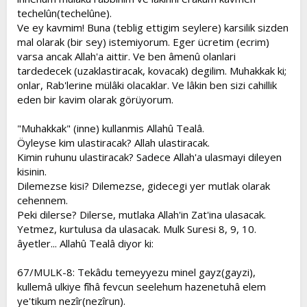
techelûn(techelûne).
Ve ey kavmim! Buna (teblig ettigim seylere) karsilik sizden
mal olarak (bir sey) istemiyorum. Eger ücretim (ecrim)
varsa ancak Allah'a aittir. Ve ben âmenû olanlari
tardedecek (uzaklastiracak, kovacak) degilim. Muhakkak ki;
onlar, Rab'lerine mülâki olacaklar. Ve lâkin ben sizi cahillik
eden bir kavim olarak görüyorum.
"Muhakkak" (inne) kullanmis Allahû Tealâ.
Öyleyse kim ulastiracak? Allah ulastiracak.
Kimin ruhunu ulastiracak? Sadece Allah'a ulasmayi dileyen
kisinin.
Dilemezse kisi? Dilemezse, gidecegi yer mutlak olarak
cehennem.
Peki dilerse? Dilerse, mutlaka Allah'in Zat'ina ulasacak.
Yetmez, kurtulusa da ulasacak. Mulk Suresi 8, 9, 10.
âyetler... Allahû Tealâ diyor ki:
67/MULK-8: Tekâdu temeyyezu minel gayz(gayzi),
kullemâ ulkiye fîhâ fevcun seelehum hazenetuhâ elem
ye'tikum nezîr(nezîrun).