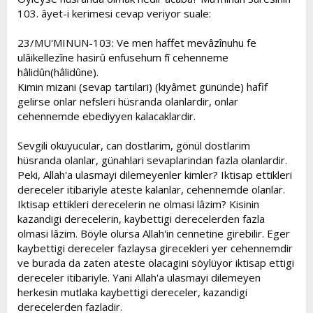
103. âyet-i kerimesi cevap veriyor suale:
23/MU'MINUN-103: Ve men haffet mevâzînuhu fe
ulâikellezîne hasirû enfusehum fî cehenneme
hâlidûn(hâlidûne).
Kimin mizani (sevap tartilari) (kiyâmet gününde) hafif
gelirse onlar nefsleri hüsranda olanlardir, onlar
cehennemde ebediyyen kalacaklardir.
Sevgili okuyucular, can dostlarim, gönül dostlarim
hüsranda olanlar, günahlari sevaplarindan fazla olanlardir.
Peki, Allah'a ulasmayi dilemeyenler kimler? Iktisap ettikleri
dereceler itibariyle ateste kalanlar, cehennemde olanlar.
Iktisap ettikleri derecelerin ne olmasi lâzim? Kisinin
kazandigi derecelerin, kaybettigi derecelerden fazla
olmasi lâzim. Böyle olursa Allah'in cennetine girebilir. Eger
kaybettigi dereceler fazlaysa girecekleri yer cehennemdir
ve burada da zaten ateste olacagini söylüyor iktisap ettigi
dereceler itibariyle. Yani Allah'a ulasmayi dilemeyen
herkesin mutlaka kaybettigi dereceler, kazandigi
derecelerden fazladir.