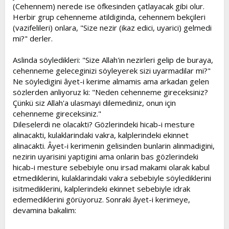
(Cehennem) nerede ise öfkesinden çatlayacak gibi olur.
Herbir grup cehenneme atildiginda, cehennem bekçileri
(vazifelileri) onlara, "Size nezir (ikaz edici, uyarici) gelmedi
mi?" derler.
Aslinda söyledikleri: "Size Allah'in nezirleri gelip de buraya,
cehenneme geleceginizi söyleyerek sizi uyarmadilar mi?"
Ne söyledigini âyet-i kerime almamis ama arkadan gelen
sözlerden anliyoruz ki: "Neden cehenneme gireceksiniz?
Çünkü siz Allah'a ulasmayi dilemediniz, onun için
cehenneme gireceksiniz."
Dileselerdi ne olacakti? Gözlerindeki hicab-i mesture
alinacakti, kulaklarindaki vakra, kalplerindeki ekinnet
alinacakti. Âyet-i kerimenin gelisinden bunlarin alinmadigini,
nezirin uyarisini yaptigini ama onlarin bas gözlerindeki
hicab-i mesture sebebiyle onu irsad makami olarak kabul
etmediklerini, kulaklarindaki vakra sebebiyle söylediklerini
isitmediklerini, kalplerindeki ekinnet sebebiyle idrak
edemediklerini görüyoruz. Sonraki âyet-i kerimeye,
devamina bakalim: