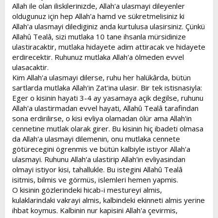
Allah ile olan iliskilerinizde, Allah'a ulasmayi dileyenler
oldugunuz için hep Allah'a hamd ve sükretmelisiniz ki
Allah'a ulasmayi dilediginiz anda kurtulusa ulasirsiniz. Çünkü
Allahû Tealâ, sizi mutlaka 10 tane ihsanla mürsidinize
ulastiracaktir, mutlaka hidayete adim attiracak ve hidayete
erdirecektir. Ruhunuz mutlaka Allah'a ölmeden evvel
ulasacaktir.
Kim Allah'a ulasmayi dilerse, ruhu her halükârda, bütün
sartlarda mutlaka Allah'in Zat'ina ulasir. Bir tek istisnasiyla:
Eger o kisinin hayati 3-4 ay yasamaya açik degilse, ruhunu
Allah'a ulastirmadan evvel hayati, Allahû Tealâ tarafindan
sona erdirilirse, o kisi evliya olamadan ölür ama Allah'in
cennetine mutlak olarak girer. Bu kisinin hiç ibadeti olmasa
da Allah'a ulasmayi dilemenin, onu mutlaka cennete
götürecegini ögrenmis ve bütün kalbiyle istiyor Allah'a
ulasmayi. Ruhunu Allah'a ulastirip Allah'in evliyasindan
olmayi istiyor kisi, tahallukle. Bu istegini Allahû Tealâ
isitmis, bilmis ve görmüs, islemleri hemen yapmis.
O kisinin gözlerindeki hicab-i mestureyi almis,
kulaklarindaki vakrayi almis, kalbindeki ekinneti almis yerine
ihbat koymus. Kalbinin nur kapisini Allah'a çevirmis,