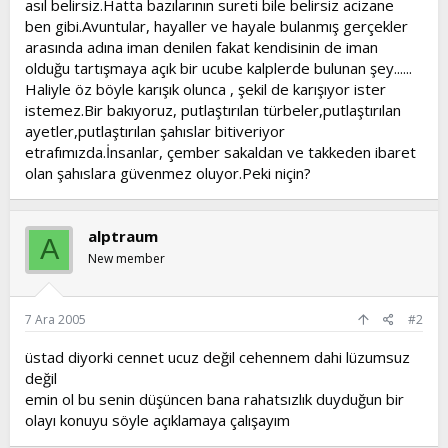
asıl belirsiz.Hatta bazılarının sureti bile belirsiz acizane
t
i
ben gibi.Avuntular, hayaller ve hayale bulanmış gerçekler
a
h
arasında adına iman denilen fakat kendisinin de iman
n
i
olduğu tartışmaya açık bir ucube kalplerde bulunan şey......
Haliyle öz böyle karışık olunca , şekil de karışıyor ister
istemez.Bir bakıyoruz, putlaştırılan türbeler,putlaştırılan
ayetler,putlaştırılan şahıslar bitiveriyor
etrafımızda.İnsanlar, çember sakaldan ve takkeden ibaret
olan şahıslara güvenmez oluyor.Peki niçin?
alptraum
A
New member
7 Ara 2005
#2
üstad diyorki cennet ucuz değil cehennem dahi lüzumsuz
değil
emin ol bu senin düşüncen bana rahatsızlık duyduğun bir
olayı konuyu söyle açıklamaya çalışayım