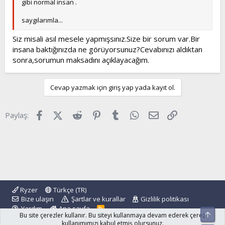
gibi normal insan .
saygılarımla...
Siz misali asıl mesele yapmışsınız.Size bir sorum var.Bir
insana baktığınızda ne görüyorsunuz?Cevabınızı aldıktan
sonra,sorumun maksadını açıklayacağım.
Cevap yazmak için giriş yap yada kayıt ol.
Facebook
X (Twitter)
Reddit
Pinterest
Tumblr
WhatsApp
E-posta
Link
Paylaş:
Ryzer
Türkçe (TR)
Bize ulaşın
Şartlar ve kurallar
Gizlilik politikası
Yardım
Ana sayfa
R
Üst
Bu site çerezler kullanır. Bu siteyi kullanmaya devam ederek çerez
S
S
kullanımımızı kabul etmiş olursunuz.