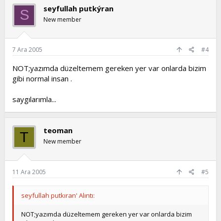
seyfullah putkýran
S
New member
7 Ara 2005
#4
NOT;yazımda düzeltemem gereken yer var onlarda bizim
gibi normal insan .
saygılarımla...
teoman
T
New member
11 Ara 2005
#5
seyfullah putkıran' Alıntı:
NOT;yazımda düzeltemem gereken yer var onlarda bizim