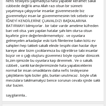
nefis teskiyesi yapmadıysa hata yapabilir keramet sakal
cübbede değil ki ama Allah razı olsun bir sünneti
yaşatmaya çalışıyorlar insanlar güvenmesede biz
güvenmeliyiz insan lar güvenmemesinin tek sebebi var
İĞNEYİ KENDİLERİNE ÇUAVALDIZI BAŞKALARINA
BATIRMAYI bilmiyorlar . bir tabir vardır amelime küfreden
bari veli olsa. yani yapılan hatalar şahı kim olursa olsun
kıyafete göre değerlendirmemeliyiz . ve oyunlara
gelmeyelim arkadaşlar eski türk filimlerine bakın kötü ev
sahipleri hep takkeli sakallı elinde tespihi olan hacılar diye
kareye alınır bizm çocıklarımıza bu öğretilirse tabi insanlar
büyür ve o çağı oluşturu güvenmez böyle oyunlar dönücek
bi,zim işimizde bu oyunlara kaşı direnmek . Ve o sakallı.
cübbeli , sarıklı kardeşlerimizinde hata yapabiiceklerini
normal bir insan omadıklarını daha nefis teskiyesine
çalıştıklarını tıpkı bizler gibi, bunları unutmıcaz . böyle ufak
mevzulara takılmamalıyız bence sorunun cevabı içinde saklı
olur bazen.
saygılarımla...