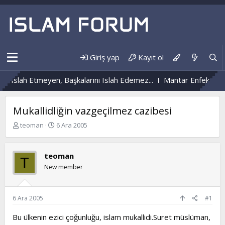
Giriş yap
Kayıt ol
 Islah Etmeyen, Başkalarını Islah Edemez...
Mantar Enfeksiyonu 
Mukallidliğin vazgeçilmez cazibesi
K
B
teoman
6 Ara 2005
o
a
n
ş
b
l
teoman
T
u
a
New member
y
n
u
g
b
ı
a
ç
6 Ara 2005
#1
ş
t
l
a
Bu ülkenin ezici çoğunluğu, islam mukallidi.Suret müslüman,
a
r