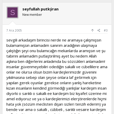
seyfullah putkýran
S
New member
7 Ara 2005
#3
sevgili arkadaşım birincisi nerde ne aramaya çalışmışsın
bulamamışsın anlamadım sanırım aradığının ulaşmaya
çalıştığın şeyi onu bulamıcağın mekanlarda aramışsın ve şu
tabirini anlamadım putlaştırılmış ayet bu nedem Allah
aşkına ben diğerlerini anladımda bu sözcükleri anlamadım!
insanlar güvenmeyebiliri odediğin sakallı ve cübellilere ama
onlar ne olursa olsun bizim kardeşlerimizdir güvenini
yıkılmasına sebep olan şeyse onlara laf getirmek için
yapılan gerek oyunlar gerekse onların yanlış hareketine
kızan insanların kendind görmediği yanlışlar kardeşim insan
diyorki o sarıklı o sakallı ee kardeşim biz kıyafet üzerine mi
amel ediyoruz ve ya o kardeşlerimizi elerştirenlerde hiçmi
hata yok (sözüm meclisten dışarı sizleri tenzih ederim) ya
bende var ama o sakallı , cübbeli , sarıklı vesaire kardeşim