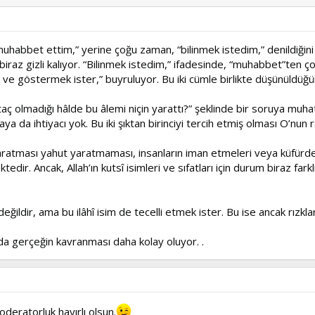
muhabbet ettim,” yerine çoğu zaman, “bilinmek istedim,” denildiğin
biraz gizli kalıyor. “Bilinmek istedim,” ifadesinde, “muhabbet”ten ç
e göstermek ister,” buyruluyor. Bu iki cümle birlikte düşünüldüğünd
lmadığı hâlde bu âlemi niçin yarattı?” şeklinde bir soruya muhatap
maya da ihtiyacı yok. Bu iki şıktan birinciyi tercih etmiş olması O
 yaratması yahut yaratmaması, insanların iman etmeleri veya küfürde k
edir. Ancak, Allah’ın kutsî isimleri ve sıfatları için durum biraz fa
değildir, ama bu ilâhî isim de tecelli etmek ister. Bu ise ancak rızkla
ızda gerçeğin kavranması daha kolay oluyor. .
oderatorluk hayırlı olsun.