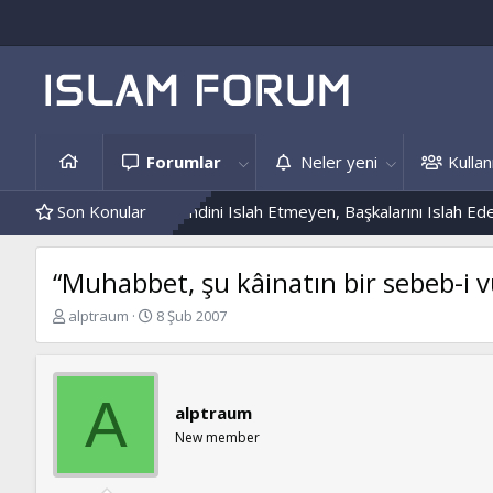
Forumlar
Neler yeni
Kullanı
Hâdis Örnekleri
Son Konular
Kendini Islah Etmeyen, Başkalarını Islah Edemez..
“Muhabbet, şu kâinatın bir sebeb-i
K
B
alptraum
8 Şub 2007
o
a
n
ş
b
l
u
a
A
alptraum
y
n
u
g
New member
b
ı
a
ç