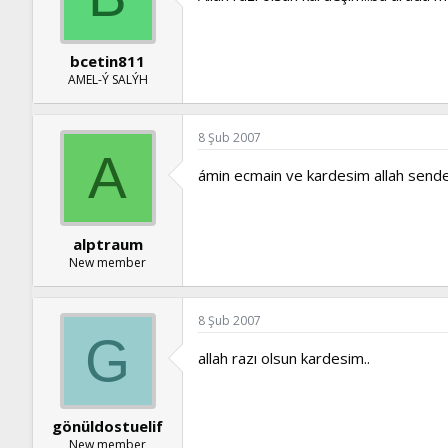
bcetin811
AMEL-Ý SALÝH
8 Şub 2007
A
ámin ecmain ve kardesim allah sende
alptraum
New member
8 Şub 2007
G
allah razı olsun kardesim..
gönüldostuelif
New member