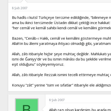
ş
t
l
a
8 Şub 2007
a
r
t
i
Bu hadîs-i kutsî Türkçeye tercüme edildiğinde, “bilinmeye 
a
h
ama bu ikinci tercümede Üstadın dikkat çektiği ince hakikat 
n
i
“her cemâl ve kemâl sahibi kendi cemâl ve kemâlini görmek v
Bazen, “Cenâb-ı Hakk, cemâl ve kemâlini göstermeye muhtaç o
Allah’ın bu âlemi yaratmaya ihtiyacı olmadığı gibi, yaratma
Allah, zâtı itibariyle hiçbir şeye muhtaç değildir. Mahlukatı
ismi de Ğaniyy’dir ve bu ismin mânâsı da bu şekilde verilmekt
eşit olduğunu” söyleyemiyoruz.
Allah, zâtı itibariyle Rezzak ismini tecelli ettirmeye muhtaç 
Konuyu “zât” yerine “isim ve sıfatlar” itibariyle ele aldığım
8 Şub 2007
B
Allah razı olsun kardeşim..bu arada m