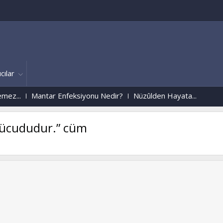
cılar
.
Mantar Enfeksiyonu Nedir?
Nüzûlden Hayata...
 vücududur.” cüm
Aþk`dan
www.muh