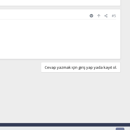
#5
Cevap yazmak için giriş yap yada kayıt ol.
ar ve kurallar
Gizlilik politikası
Yardım
Ana sayfa
R