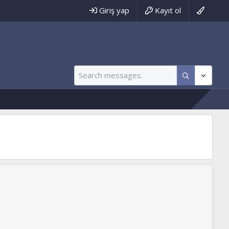
Giriş yap
Kayıt ol
akeme.net