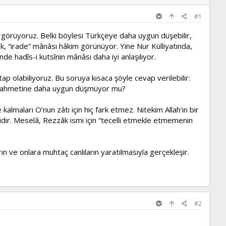
#1
i görüyoruz. Belki böylesi Türkçeye daha uygun düşebilir,
ok, “irade” mânâsı hâkim görünüyor. Yine Nur Külliyatında,
e hadîs-i kutsînin mânâsı daha iyi anlaşılıyor.
 olabiliyoruz. Bu soruya kısaca şöyle cevap verilebilir:
’nun rahmetine daha uygun düşmüyor mu?
almaları O’nun zâtı için hiç fark etmez. Nitekim Allah’ın bir
rklıdır. Meselâ, Rezzâk ismi için “tecelli etmekle etmemenin
rın ve onlara muhtaç canlıların yaratılmasıyla gerçekleşir.
#2