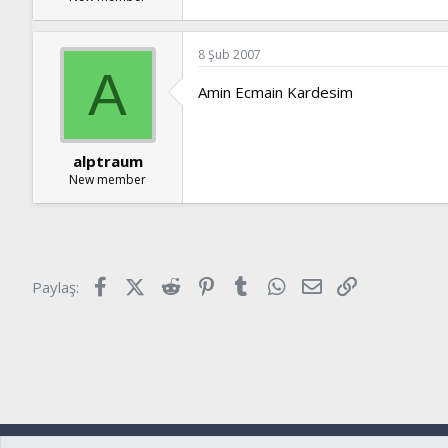
8 Şub 2007
A
Amin Ecmain Kardesim
alptraum
New member
Facebook
X (Twitter)
Reddit
Pinterest
Tumblr
WhatsApp
E-posta
Link
Paylaş:
Ryzer
Türkçe (TR)