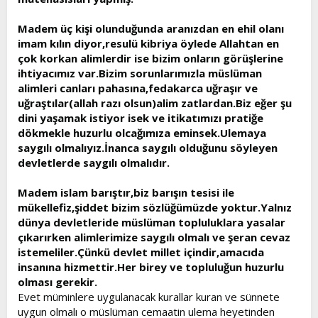
Madem üç kişi olunduğunda aranızdan en ehil olanı
imam kılın diyor,resulü kibriya öylede Allahtan en
çok korkan alimlerdir ise bizim onların görüşlerine
ihtiyacımız var.Bizim sorunlarımızla müslüman
alimleri canları pahasına,fedakarca uğraşır ve
uğraştılar(allah razı olsun)alim zatlardan.Biz eğer şu
dini yaşamak istiyor isek ve itikatımızı pratiğe
dökmekle huzurlu olcağımıza eminsek.Ulemaya
saygılı olmalıyız.İnanca saygılı olduğunu söyleyen
devletlerde saygılı olmalıdır.
Madem islam barıştır,biz barışın tesisi ile
mükellefiz,şiddet bizim sözlüğümüzde yoktur.Yalnız
dünya devletleride müslüman topluluklara yasalar
çıkarırken alimlerimize saygılı olmalı ve şeran cevaz
istemeliler.Çünkü devlet millet içindir,amacıda
insanına hizmettir.Her birey ve topluluğun huzurlu
olması gerekir.
Evet müminlere uygulanacak kurallar kuran ve sünnete
uygun olmalı o müslüman cemaatin ulema heyetinden