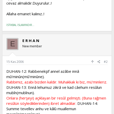
cevaz almalıdır.Duyurulur..!
Allaha emanet kalınız..!
İSTİKBAL İSLAMINDIR...
E R H A N
E
New member
15 Kas 2006
#2
DUHAN-12: Rabbenekşif annel azâbe innâ
mû’minûn(mû’minûne).
Rabbimiz, azabı bizden kaldır. Muhakkak ki biz, mü’minleriz.
DUHAN-13: Ennâ lehumuz zikrâ ve kad câehum resûlun
mubîn(mubînun).
Onlara (herşeyi) açıklayan bir resûl gelmişti. (Buna rağmen
resûlün söylediklerinden) ibret almadılar.
DUHAN-14:
Summe tevellev anhu ve kâlû muallemun