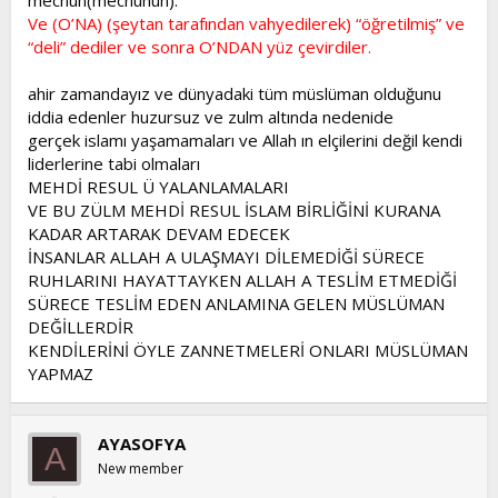
mecnûn(mecnûnun).
Ve (O’NA) (şeytan tarafından vahyedilerek) “öğretilmiş” ve
“deli” dediler ve sonra O’NDAN yüz çevirdiler.
ahir zamandayız ve dünyadaki tüm müslüman olduğunu
iddia edenler huzursuz ve zulm altında nedenide
gerçek islamı yaşamamaları ve Allah ın elçilerini değil kendi
liderlerine tabi olmaları
MEHDİ RESUL Ü YALANLAMALARI
VE BU ZÜLM MEHDİ RESUL İSLAM BİRLİĞİNİ KURANA
KADAR ARTARAK DEVAM EDECEK
İNSANLAR ALLAH A ULAŞMAYI DİLEMEDİĞİ SÜRECE
RUHLARINI HAYATTAYKEN ALLAH A TESLİM ETMEDİĞİ
SÜRECE TESLİM EDEN ANLAMINA GELEN MÜSLÜMAN
DEĞİLLERDİR
KENDİLERİNİ ÖYLE ZANNETMELERİ ONLARI MÜSLÜMAN
YAPMAZ
AYASOFYA
A
New member