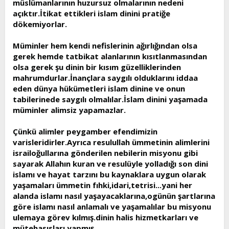
müslümanlarının huzursuz olmalarının nedeni
t
i
açıktır.İtikat ettikleri islam dinini pratiğe
a
h
dökemiyorlar.
n
i
Müminler hem kendi nefislerinin ağırlığından olsa
gerek hemde tatbikat alanlarının kısıtlanmasından
olsa gerek şu dinin bir kısım güzelliklerinden
mahrumdurlar.İnançlara saygılı olduklarını iddaa
eden dünya hükümetleri islam dinine ve onun
tabilerinede saygılı olmalılar.İslam dinini yaşamada
müminler alimsiz yapamazlar.
Çünkü alimler peygamber efendimizin
varisleridirler.Ayrıca resulullah ümmetinin alimlerini
israiloğullarına gönderilen nebilerin misyonu gibi
sayarak Allahın kuran ve resulüyle yolladığı son dini
islamı ve hayat tarzını bu kaynaklara uygun olarak
yaşamaları ümmetin fıhki,idari,tetrisi...yani her
alanda islamı nasıl yaşayacaklarına,ogünün şartlarına
göre islamı nasıl anlamalı ve yaşamalılar bu misyonu
ulemaya görev kılmış.dinin halis hizmetkarları ve
mütehasısları yapmış.