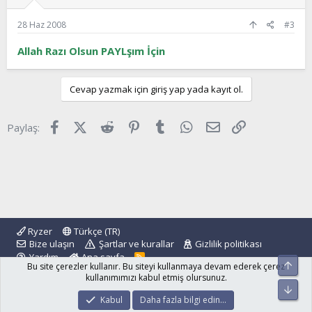
28 Haz 2008
#3
Allah Razı Olsun PAYLşım İçin
Cevap yazmak için giriş yap yada kayıt ol.
Facebook
X (Twitter)
Reddit
Pinterest
Tumblr
WhatsApp
E-posta
Link
Paylaş:
Ryzer
Türkçe (TR)
Bize ulaşın
Şartlar ve kurallar
Gizlilik politikası
Yardım
Ana sayfa
R
Üst
Bu site çerezler kullanır. Bu siteyi kullanmaya devam ederek çerez
S
S
kullanımımızı kabul etmiş olursunuz.
Alt
®
Community platform by XenForo
© 2010-2024 XenForo Ltd.
Kabul
Daha fazla bilgi edin…
islamforum.com.tr
© 2001 - 2024