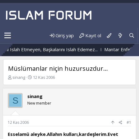
Giriş yap
Kayıt ol
i Islah Etmeyen, Başkalarını Islah Edemez...
Mantar Enfeksiyonu
Müslümanlar niçin huzursuzdur...
K
B
sinang
12 Kas 2006
o
a
n
ş
b
l
sinang
S
u
a
New member
y
n
u
g
b
ı
a
ç
12 Kas 2006
#1
ş
t
l
a
Esselamü aleyke.Allahın kulları,kardeşlerim.Evet
a
r