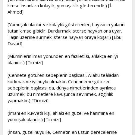
kimse insanlara kolaylık, yumuşaklık gösterendir.) [İ.
Ahmed]
(Yumuşak olanlar ve kolaylık gösterenler, hayvanın yularını
tutan kimse gibidir. Durdurmak isterse hayvan ona uyar.
Taşın üzerine sürmek isterse hayvan oraya koşar.) [Ebu
Davud]
(Müminlerin iman yönünden en faziletlisi, ahlakça en iyi
olanıdır.) [Tirmizi]
(Cennete götüren sebeplerin başlıcası, Allahü teâlâdan
korkmak ve iyi huylu olmaktır. Cehenneme götüren
sebeplerin başlıcası da, dünya nimetlerinden ayrılınca
üzülmek, bu nimetlere kavuşunca sevinmek, azgınlık
yapmaktır.) [Tirmizi]
(İmanı en kuvvetli kişi, ahlakı en güzel ve hanımına en
yumuşak olandır.) [Tirmizi]
(İnsan, güzel huyu ile, Cennetin en üstün derecelerine