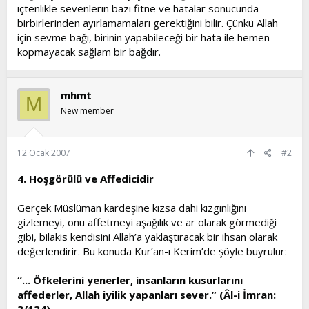
içtenlikle sevenlerin bazı fitne ve hatalar sonucunda
birbirlerinden ayırlamamaları gerektiğini bilir. Çünkü Allah
için sevme bağı, birinin yapabileceği bir hata ile hemen
kopmayacak sağlam bir bağdır.
mhmt
M
New member
12 Ocak 2007
#2
4. Hoşgörülü ve Affedicidir
Gerçek Müslüman kardeşine kızsa dahi kızgınlığını
gizlemeyi, onu affetmeyi aşağılık ve ar olarak görmediği
gibi, bilakis kendisini Allah’a yaklaştıracak bir ihsan olarak
değerlendirir. Bu konuda Kur’an-ı Kerim’de şöyle buyrulur:
“... Öfkelerini yenerler, insanların kusurlarını
affederler, Allah iyilik yapanları sever.” (Âl-i İmran: