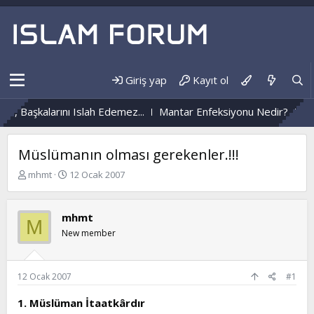
Giriş yap
Kayıt ol
alarını Islah Edemez...
Mantar Enfeksiyonu Nedir?
Nüzûlden H
Müslümanın olması gerekenler.!!!
K
B
mhmt
12 Ocak 2007
o
a
n
ş
b
l
mhmt
M
u
a
New member
y
n
u
g
b
ı
a
ç
12 Ocak 2007
#1
ş
t
l
a
1. Müslüman İtaatkârdır
a
r