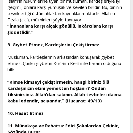
İslâm’ın hükümlerine uyan bir müslüman, kardeşleriyle iyi
geçimli, onlara karşı yumuşak ve sevilen biridir. Bu, dininin
teşvik ettiği üstün ahlaktan kaynaklanmaktadır. Allah-u
Teala (c.c.), mü’minleri şöyle tanıtıyor:
“İnananlara karşı alçak gönüllü, inkârcılara karşı
şiddetlidir.”
9. Gıybet Etmez, Kardeşlerini Çekiştirmez
Müslüman, kardeşlerinin arkasından konuşarak gıybet
etmez. Çünkü gıybetin Kur’ân-ı Kerîm ile haram olduğunu
bilir:
“Kimse kimseyi çekiştirmesin, hangi biriniz ölü
kardeşinizin etini yemekten hoşlanır? Ondan
tiksinirsiniz. Allah’dan sakının. Allah tevbeleri daima
kabul edendir, acıyandır.” (Hucurat: 49/13)
10. Haset Etmez
11. Münakaşa ve Rahatsız Edici Şakalardan Çekinir,
Sözünde Durur