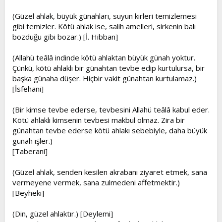
(Güzel ahlak, büyük günahları, suyun kirleri temizlemesi
gibi temizler. Kötü ahlak ise, salih amelleri, sirkenin balı
bozduğu gibi bozar.) [İ. Hibban]
(Allahü teâlâ indinde kötü ahlaktan büyük günah yoktur.
Çünkü, kötü ahlaklı bir günahtan tevbe edip kurtulursa, bir
başka günaha düşer. Hiçbir vakit günahtan kurtulamaz.)
[İsfehani]
(Bir kimse tevbe ederse, tevbesini Allahü teâlâ kabul eder.
Kötü ahlaklı kimsenin tevbesi makbul olmaz. Zira bir
günahtan tevbe ederse kötü ahlakı sebebiyle, daha büyük
günah işler.)
[Taberani]
(Güzel ahlak, senden kesilen akrabanı ziyaret etmek, sana
vermeyene vermek, sana zulmedeni affetmektir.)
[Beyheki]
(Din, güzel ahlaktır.) [Deylemi]