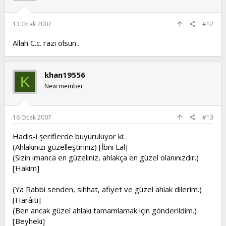
13 Ocak 2007
#12
Allah C.c. razı olsun..
khan19556
K
New member
16 Ocak 2007
#13
Hadis-i şeriflerde buyuruluyor ki:
(Ahlakınızı güzelleştiriniz) [İbni Lal]
(Sizin imanca en güzeliniz, ahlakça en güzel olanınızdır.)
[Hakim]
(Ya Rabbi senden, sıhhat, afiyet ve güzel ahlak dilerim.)
[Harâiti]
(Ben ancak güzel ahlakı tamamlamak için gönderildim.)
[Beyheki]