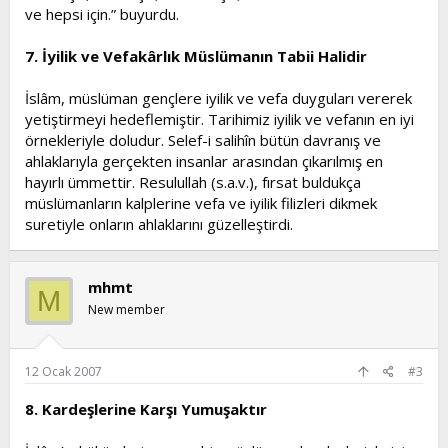
ve hepsi için.” buyurdu.
7. İyilik ve Vefakârlık Müslümanın Tabii Halidir
İslâm, müslüman gençlere iyilik ve vefa duyguları vererek
yetiştirmeyi hedeflemiştir. Tarihimiz iyilik ve vefanın en iyi
örnekleriyle doludur. Selef-i salihîn bütün davranış ve
ahlaklarıyla gerçekten insanlar arasından çıkarılmış en
hayırlı ümmettir. Resulullah (s.a.v.), fırsat buldukça
müslümanların kalplerine vefa ve iyilik filizleri dikmek
suretiyle onların ahlaklarını güzelleştirdi.
mhmt
M
New member
12 Ocak 2007
#3
8. Kardeşlerine Karşı Yumuşaktır