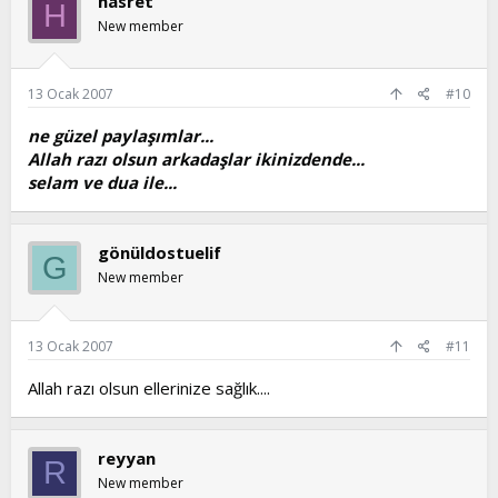
hasret
H
New member
13 Ocak 2007
#10
ne güzel paylaşımlar...
Allah razı olsun arkadaşlar ikinizdende...
selam ve dua ile...
gönüldostuelif
G
New member
13 Ocak 2007
#11
Allah razı olsun ellerinize sağlık....
reyyan
R
New member