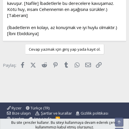
kavuşur. [Nafile] İbadetlerle bu derecelere kavuşamaz.
Kötü huy, insanı Cehennemin en aşağısına sürükler.)
[Taberani]
(İbadetlerin en kolayı, az konuşmak ve iyi huylu olmaktır.)
[İbni Ebiddünya]
Cevap yazmak için giriş yap yada kayıt ol.
Facebook
X (Twitter)
Reddit
Pinterest
Tumblr
WhatsApp
E-posta
Link
Paylaş:
Ryzer
Türkçe (TR)
Bize ulaşın
Şartlar ve kurallar
Gizlilik politikası
Yardım
Ana sayfa
R
Üst
Bu site çerezler kullanır. Bu siteyi kullanmaya devam ederek çerez
S
S
kullanımımızı kabul etmiş olursunuz.