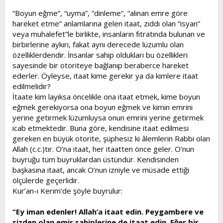
t
i
“Boyun eğme”, “uyma”, “dinleme”, “alınan emre göre
a
h
hareket etme” anlamlarına gelen itaat, zıddı olan “isyan”
n
i
veya muhalefet”le birlikte, insanların fıtratında bulunan ve
birbirlerine aykırı, fakat aynı derecede lüzumlu olan
özelliklerdendir. İnsanlar sahip oldukları bu özellikleri
sayesinde bir otoriteye bağlanıp beraberce hareket
ederler. Öyleyse, itaat kime gerekir ya da kimlere itaat
edilmelidir?
İtaate kim layıksa öncelikle ona itaat etmek, kime boyun
eğmek gerekiyorsa ona boyun eğmek ve kimin emrini
yerine getirmek lüzumluysa onun emrini yerine getirmek
icab etmektedir. Buna göre, kendisine itaat edilmesi
gereken en büyük otorite, şüphesiz ki âlemlerin Rabbi olan
Allah (c.c.)tır. O’na itaat, her itaatten önce geler. O’nun
buyruğu tüm buyruklardan üstündür. Kendisinden
başkasına itaat, ancak O’nun izniyle ve müsade ettiği
ölçülerde geçerlidir.
Kur’an-ı Kerim’de şöyle buyrulur:
“Ey iman edenler! Allah’a itaat edin. Peygambere ve
sizden olan emir sahiplerine de itaat edin. Eğer bir