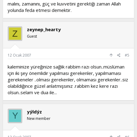
malını, zamanını, güç ve kuvvetini gerektiği zaman Allah
yolunda feda etmesi demektir.
zeynep_hearty
Z
Guest
12 Ocak 2007
#5
kaleminize yüreğinize sağlık rabbim razı olsun..müslüman
için iki şey önemlidir yapılması gerekenler, yapılmaması
gerekeneler ..olması gerekenler, olmaması gerekenler..siz
olabildiğince güzel anlatmışsınız .rabbim kez kere razı
olsun..selam ve dua ile...
yýldýz
Y
New member