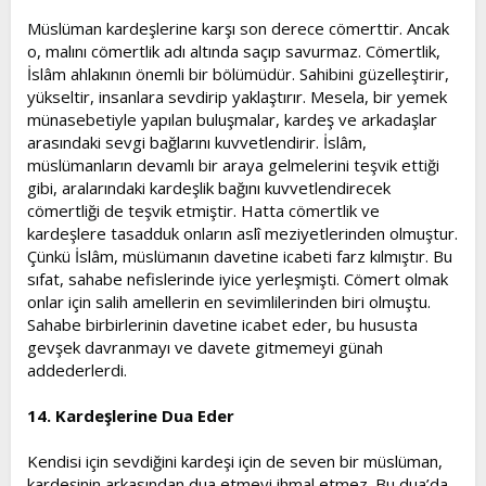
Müslüman kardeşlerine karşı son derece cömerttir. Ancak
o, malını cömertlik adı altında saçıp savurmaz. Cömertlik,
İslâm ahlakının önemli bir bölümüdür. Sahibini güzelleştirir,
yükseltir, insanlara sevdirip yaklaştırır. Mesela, bir yemek
münasebetiyle yapılan buluşmalar, kardeş ve arkadaşlar
arasındaki sevgi bağlarını kuvvetlendirir. İslâm,
müslümanların devamlı bir araya gelmelerini teşvik ettiği
gibi, aralarındaki kardeşlik bağını kuvvetlendirecek
cömertliği de teşvik etmiştir. Hatta cömertlik ve
kardeşlere tasadduk onların aslî meziyetlerinden olmuştur.
Çünkü İslâm, müslümanın davetine icabeti farz kılmıştır. Bu
sıfat, sahabe nefislerinde iyice yerleşmişti. Cömert olmak
onlar için salih amellerin en sevimlilerinden biri olmuştu.
Sahabe birbirlerinin davetine icabet eder, bu hususta
gevşek davranmayı ve davete gitmemeyi günah
addederlerdi.
14. Kardeşlerine Dua Eder
Kendisi için sevdiğini kardeşi için de seven bir müslüman,
kardeşinin arkasından dua etmeyi ihmal etmez. Bu dua’da