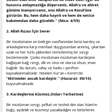
hususta anlaşmazlığa düşerseniz, Allah’a ve ahiret
gününe inanıyorsanız, onu Allah’a ve Rasul’üne
götürün. Bu, hem daha hayırlı ve hem de netice
bakımından daha güzeldir.” (Nisa: 4/59)
2. Allah Rızası İçin Sever
Bir müslümanın en belirgin vasıflarından birisi kardeş ve
arkadaşlarına karşı menfaat duygusundan arınmış, çıkardan
uzak ve her türlü şâibeden temizlenmiş bir sevgi
beslemesidir. Çünkü müslümanı müslüman kardeşine
bağlayan bağ; rengi, dili ve cinsi ne olursa olsun, iman
bağıdır. Bu durum, vahiy ve hadis-i şeriften
kaynaklanmaktadır. Nitekim Kur’an-ı Kerim’de:
“Mü’minler ancak kardeştir.” (Hucurat: 49/10)
buyurulmaktadır.
3. Kardeşlerine Küsmez,Onları Terketmez
Bir müslüman sevgi, şefkat ve tevhid dini olan İslam’ın
buğz, aydınlık ve küsmeyi yasakladığını ve birbirlerini