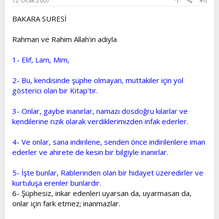
12 Ocak 2007
#6
BAKARA SURESİ
Rahman ve Rahim Allah'ın adıyla
1- Elif, Lam, Mim,
2- Bu, kendisinde şüphe olmayan, muttakiler için yol
gösterici olan bir Kitap'tır.
3- Onlar, gaybe inanırlar, namazı dosdoğru kılarlar ve
kendilerine rızık olarak verdiklerimizden infak ederler.
4- Ve onlar, sana indirilene, senden önce indirilenlere iman
ederler ve ahirete de kesin bir bilgiyle inanırlar.
5- İşte bunlar, Rablerinden olan bir hidayet üzeredirler ve
kurtuluşa erenler bunlardır.
6- Şüphesiz, inkar edenleri uyarsan da, uyarmasan da,
onlar için fark etmez; inanmazlar.