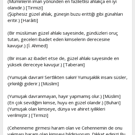
(Müminlerin iman yönünden en faziletlisi ahlakça en iyi
olanıdır.) [Tirmizi]
(Şüphesiz güzel ahlak, güneşin buzu erittiği gibi günahları
eritir.) [Harâiti]
(Bir müslüman güzel ahlakı sayesinde, gündüzleri oruç
tutan, geceleri ibadet eden kimselerin derecesine
kavuşur.) [İ. Ahmed]
(Bir insan az ibadet etse de, güzel ahlakı sayesinde en
yüksek dereceye kavuşur.) [Taberani]
(Yumuşak davran! Sertlikten sakın! Yumuşaklık insanı süsler,
çirkinliği giderir.) [Müslim]
(Yumuşak davranmayan, hayır yapmamış olur.) [Müslim]
(En çok sevdiğim kimse, huyu en güzel olandır.) [Buhari]
(Yumuşak olan kimseye, dünya ve ahiret iyilikleri
verilmiştir.) [Tirmizi]
(Cehenneme girmesi haram olan ve Cehennemin de onu
yakması haram olan kimseyi bildiriyorum. Dikkat ediniz! Bu