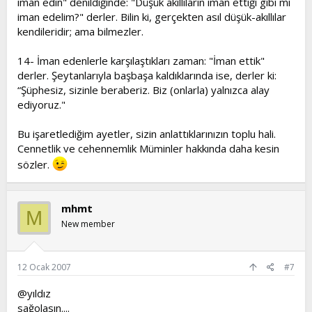
iman edin" denildiğinde: "Düşük akıllıların iman ettiği gibi mi
iman edelim?" derler. Bilin ki, gerçekten asıl düşük-akıllılar
kendileridir; ama bilmezler.
14- İman edenlerle karşılaştıkları zaman: "İman ettik"
derler. Şeytanlarıyla başbaşa kaldıklarında ise, derler ki:
“Şüphesiz, sizinle beraberiz. Biz (onlarla) yalnızca alay
ediyoruz."
Bu işaretlediğim ayetler, sizin anlattıklarınızın toplu hali.
Cennetlik ve cehennemlik Müminler hakkında daha kesin
sözler.
mhmt
M
New member
12 Ocak 2007
#7
@yıldız
sağolasın....