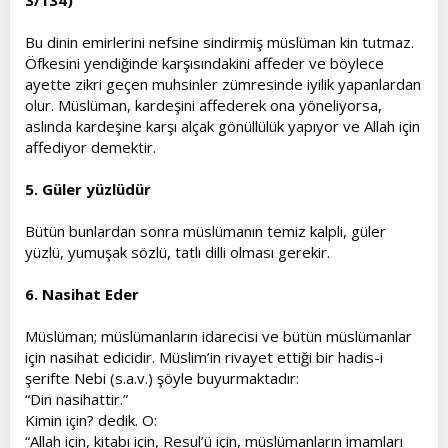
3/134)
Bu dinin emirlerini nefsine sindirmiş müslüman kin tutmaz.
Öfkesini yendiğinde karşısındakini affeder ve böylece
ayette zikri geçen muhsinler zümresinde iyilik yapanlardan
olur. Müslüman, kardeşini affederek ona yöneliyorsa,
aslında kardeşine karşı alçak gönüllülük yapıyor ve Allah için
affediyor demektir.
5. Güler yüzlüdür
Bütün bunlardan sonra müslümanın temiz kalpli, güler
yüzlü, yumuşak sözlü, tatlı dilli olması gerekir.
6. Nasihat Eder
Müslüman; müslümanların idarecisi ve bütün müslümanlar
için nasihat edicidir. Müslim’in rivayet ettiği bir hadis-i
şerifte Nebi (s.a.v.) şöyle buyurmaktadır:
“Din nasihattir.”
Kimin için? dedik. O:
“Allah için, kitabı için, Resul’ü için, müslümanların imamları