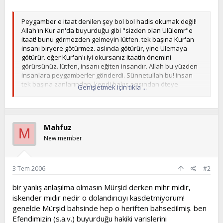
t
i
a
h
Peygamber'e itaat denilen şey bol bol hadis okumak değil!
n
i
Allah'ın Kur'an'da buyurduğu gibi "sizden olan Ulûlemr"e
itaat! bunu görmezden gelmeyin lütfen. tek başına Kur'an
insanı biryere götürmez. aslında götürür, yine Ulemaya
götürür. eğer Kur'an'ı iyi okursanız itaatin önemini
görürsünüz. lütfen, insanı eğiten insandır. Allah bu yüzden
insanlara peygamberler gönderdi. Sünnetullah bu! insan
tek başına zanlarından, kendi bakış açısından öteye
Genişletmek için tıkla ...
gidemez. lütfen gelin şunu kabul edin! şu dünyada eğer
insan bir ilah bulamasaydı insana tapardı. tarihte insanlar
hep insanları tanrılaştırmış. yapılan putlar bile çok sevilen
insanların heykelleridir. düşünün lütfen! insan bizim sırrımız,
Mahfuz
biz insanın sırrıyız buyuruyor Allah. insana ruhundan
M
üflediğini söylüyor. düşünün bir kere neden melekler gibi
New member
yüce varlıklara insana secde etmesini emretmiştir. düşünün!
neden elçi olarak melekler değil, insanlar görevlendirilmiştir.
3 Tem 2006
#2
Ali İmran (164):
Allah, müminlere, aralarından kendilerine Allah'ın
bir yanlış anlaşılma olmasın Mürşid derken mihr midir,
ayetlerini okuyan, onları arındıran ve onlara kitap ve
iskender midir nedir o dolandırıcıyı kasdetmiyorum!
hikmeti öğreten bir peygamber göndermekle büyük
genelde Mürşid bahsinde hep o heriften bahsedilmiş. ben
bir lütufta bulundu. Oysa, bundan önce açık bir
Efendimizin (s.a.v.) buyurduğu hakiki varislerini
sapıklık içinde idiler.