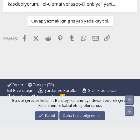
kasdediyorum, "el-ulemai veraset-ül enbiya" yani...
dikkat edin hem onlara ayetleri okuyan hem onları
arındıran bir insandan bahsediliyor. yani onları eğiten bir
insan. öğretmen, eğitmen, mürşid! onlara kitap ve
hikmet
i
Cevap yazmak için giriş yap yada kayıt ol.
öğreten! sadece kitabullah değil! dikkat! sadece ayetleri
okuyan değil! dikkat!
Facebook
X (Twitter)
Reddit
Pinterest
Tumblr
WhatsApp
E-posta
Link
Paylaş:
insan mürşidsiz bir yere varamaz! anlayın artık! azcık
akledin! düşünün! bunlar hep düşünesiniz diye!
düşünün hele öğretmenler olmasaydı insanlar nasıl
öğrenecekti! kitaplardan ne kadar, ne öğrenebilirdik! karete
hocası olmasa, insan kareteyi nasıl öğrenir? kitaptan ne
kadar öğrenilir? anlyın artık! akledin artık! düşünün!
Ryzer
Türkçe (TR)
Bize ulaşın
Şartlar ve kurallar
Gizlilik politikası
Yardım
Ana sayfa
R
Üst
Bu site çerezler kullanır. Bu siteyi kullanmaya devam ederek çerez
S
S
kullanımımızı kabul etmiş olursunuz.
Alt
®
Community platform by XenForo
© 2010-2024 XenForo Ltd.
Kabul
Daha fazla bilgi edin…
islamforum.com.tr
© 2001 - 2024