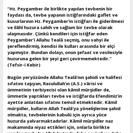
“Hz. Peygamber ile birlikte yapılan tevbenin bir
faydası da, tevbe yapanın istiğfarındaki gaflet ve
kusurlarının Hz. Peygamber’in istiğfarı ile giderilmesi
ve ilâhî huzura sahih ve sağlam bir tevbe olarak
ulaşmasıdır. Çünkü kendileri için istiğfar eden
Peygamber’i Allahu Tealâ seçmiş, onu vahyi ile
şereflendirmiş, kendisi ile kulları arasında bir elçi
yapmıştır. Bundan dolayı, onun şefaat ve vesilesiyle
huzuruna gelen bir şeyi geri çevirmemektedir.”
(Tefsir-i Kebir)
Bugün yeryüzünde Allahu Tealâ’nın şahidi ve halifesi
sıfatını taşıyan, Rasulullah’ın (A.S.) vârisi ve
ümmetinin terbiyecisi olan kâmil mürşidler de,
ümmetle yaptıkları tevbe ve istiğfarda Efendimiz’in
ayette anlatılan sıfatını temsil etmektedir. Kâmil
mürşidler, kulların Allah Tealâ’ya yönelişlerine şahid
olmakta, tevbelerinin kabulü için ayrıca yüce
huzurda yalvarmaktadırlar. Kâmil mürşidler naz
makamında niyaz ettikleri için, onlarla birlikte