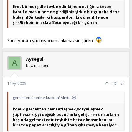
Evet bir mürşidle tevbe edinki,hem ettiğiniz tevbe
kabul olmasın hemde girdiğiniz şirkle bir günaha daha
bulaşın!Bir taşla iki kuş,pardon iki günah!Hemde
şirk!Rabbimin asla affetmeyeceği bir günah!
Sana yorum yapmıyorum anlamazsın çünkü...
Aysegul
A
New member
14 Eyl 2006
#5
gercekleri üzerine kurban' Alıntı:
komik gercekten.cemaatleşmek,sosyalleşmek
şüphesiz kişiyi değişik boyutlarla geliştiren unsurların
başında gelmektedir.teşbihte hata olmasınhani bu
birazda papaz aracılığıyla günah çıkarmaya benziyor..