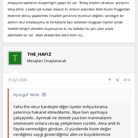
anlayışına sapmanın duayenliğini yapan bir zat.. Birkaç kitabını okudum, yazılarını
takip ettim, o kadar çok kutsalı mevcut ki, onların arasından Allah-Kuran-Puygamber
eksenine dönüş yapabilmesi (İnşallah yanılırım) mümkün değildir, tanıdıgım bir
abimin okul arkadaşıymış ve Tarikatlarla bazı tamamen duygusal ilişkiler içinde
hareket ettiğini abimden duymuştum ki, bu kafadan bu yazı çıkar ancak...
dedirtecek bir zat.. Allah akledenlere dahil etsin inş..
THE_HAFIZ
T
Mesajlari Onaylanacak
15 Eyl 2006
#18
Aysegul' Alıntı:
Yahu the okuz kardeşim diğer üyeler evliya kirama
yeterince hakaret etmedilermi...Niye ben ayırmaya
çalışayımki...Ayırmak ne demek yaa ben inanmalarını
istemesem onlara cevap yetiştirmem sürekli...Ama artık bi
fayda vermediğini gördüm...O yüzdende bizim değer
verdiğimiz saygı gösterdiğimiz alim ve büyüklerimize