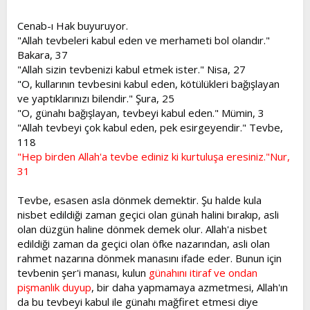
Cenab-ı Hak buyuruyor.
"Allah tevbeleri kabul eden ve merhameti bol olandır."
Bakara, 37
"Allah sizin tevbenizi kabul etmek ister." Nisa, 27
"O, kullarının tevbesini kabul eden, kötülükleri bağışlayan
ve yaptıklarınızı bilendir." Şura, 25
"O, günahı bağışlayan, tevbeyi kabul eden." Mümin, 3
"Allah tevbeyi çok kabul eden, pek esirgeyendir." Tevbe,
118
"Hep birden Allah'a tevbe ediniz ki kurtuluşa eresiniz."Nur,
31
Tevbe, esasen asla dönmek demektir. Şu halde kula
nisbet edildiği zaman geçici olan günah halini bırakıp, asli
olan düzgün haline dönmek demek olur. Allah'a nisbet
edildiği zaman da geçici olan öfke nazarından, asli olan
rahmet nazarına dönmek manasını ifade eder. Bunun için
tevbenin şer'i manası, kulun
günahını itiraf ve ondan
pişmanlık duyup
, bir daha yapmamaya azmetmesi, Allah'ın
da bu tevbeyi kabul ile günahı mağfiret etmesi diye