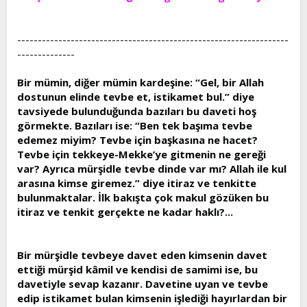
t
i
a
h
n
i
------------------------------------------------------------------
--------------
Bir mümin, diğer mümin kardeşine: “Gel, bir Allah
dostunun elinde tevbe et, istikamet bul.” diye
tavsiyede bulunduğunda bazıları bu daveti hoş
görmekte. Bazıları ise: “Ben tek başıma tevbe
edemez miyim? Tevbe için başkasına ne hacet?
Tevbe için tekkeye-Mekke’ye gitmenin ne gereği
var? Ayrıca mürşidle tevbe dinde var mı? Allah ile kul
arasına kimse giremez.” diye itiraz ve tenkitte
bulunmaktalar. İlk bakışta çok makul gözüken bu
itiraz ve tenkit gerçekte ne kadar haklı?...
Bir mürşidle tevbeye davet eden kimsenin davet
ettiği mürşid kâmil ve kendisi de samimi ise, bu
davetiyle sevap kazanır. Davetine uyan ve tevbe
edip istikamet bulan kimsenin işlediği hayırlardan bir