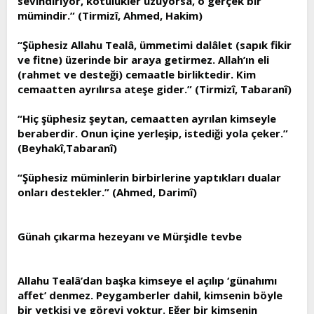
sevindiriyor, kötülükler üzüyorsa, o gerçek bir
mümindir.” (Tirmizî, Ahmed, Hakim)
“Şüphesiz Allahu Tealâ, ümmetimi dalâlet (sapık fikir
ve fitne) üzerinde bir araya getirmez. Allah’ın eli
(rahmet ve desteği) cemaatle birliktedir. Kim
cemaatten ayrılırsa ateşe gider.” (Tirmizî, Tabaranî)
“Hiç şüphesiz şeytan, cemaatten ayrılan kimseyle
beraberdir. Onun içine yerleşip, istediği yola çeker.”
(Beyhakî,Tabaranî)
“Şüphesiz müminlerin birbirlerine yaptıkları dualar
onları destekler.” (Ahmed, Darimî)
Günah çıkarma hezeyanı ve Mürşidle tevbe
Allahu Tealâ’dan başka kimseye el açılıp ‘günahımı
affet’ denmez. Peygamberler dahil, kimsenin böyle
bir yetkisi ve görevi yoktur. Eğer bir kimsenin