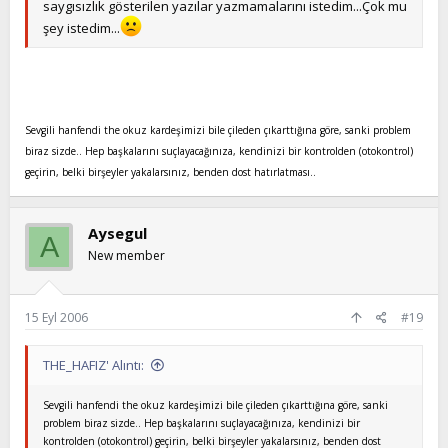
saygısızlık gösterilen yazılar yazmamalarını istedim...Çok mu
şey istedim...
Sevgili hanfendi the okuz kardeşimizi bile çileden çıkarttığına göre, sanki problem
biraz sizde.. Hep başkalarını suçlayacağınıza, kendinizi bir kontrolden (otokontrol)
geçirin, belki birşeyler yakalarsınız, benden dost hatırlatması..
Aysegul
A
New member
15 Eyl 2006
#19
THE_HAFIZ' Alıntı:
Sevgili hanfendi the okuz kardeşimizi bile çileden çıkarttığına göre, sanki
problem biraz sizde.. Hep başkalarını suçlayacağınıza, kendinizi bir
kontrolden (otokontrol) geçirin, belki birşeyler yakalarsınız, benden dost