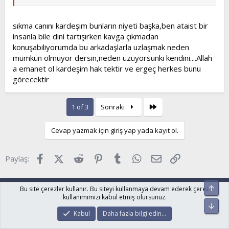
sıkma canını kardeşim bunların niyeti başka,ben ataist bir
insanla bile dini tartışırken kavga çıkmadan
konuşabiliyorumda bu arkadaşlarla uzlaşmak neden
mümkün olmuyor dersin,neden üzüyorsunki kendini....Allah
a emanet ol kardeşim hak tektir ve ergeç herkes bunu
görecektir
Son
1 of 3
Sonraki
Cevap yazmak için giriş yap yada kayıt ol.
Facebook
X (Twitter)
Reddit
Pinterest
Tumblr
WhatsApp
E-posta
Link
Paylaş:
Ryzer
Türkçe (TR)
Üst
Bu site çerezler kullanır. Bu siteyi kullanmaya devam ederek çerez
Bize ulaşın
Şartlar ve kurallar
Gizlilik politikası
kullanımımızı kabul etmiş olursunuz.
Alt
Yardım
Ana sayfa
R
Kabul
Daha fazla bilgi edin…
S
S