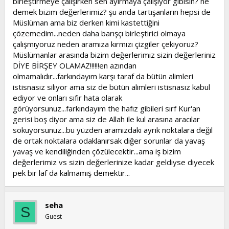
birleştirmeye çalışırken sen ayırmaya çalışıyor gibisin? ne
demek bizim değerlerimiz? şu anda tartışanların hepsi de
Müslüman ama biz derken kimi kastettiğini
çözemedim...neden daha barışçı birleştirici olmaya
çalışmıyoruz neden aramıza kırmızı çizgiler çekiyoruz?
Müslümanlar arasında bizim değerlerimiz sizin değerleriniz
DİYE BİRŞEY OLAMAZ!!!!!!en azından
olmamalıdır...farkındayım karşı taraf da bütün alimleri
istisnasız siliyor ama siz de bütün alimleri istisnasız kabul
ediyor ve onları sıfır hata olarak
görüyorsunuz...farkındayım the hafız gibileri sırf Kur'an
gerisi boş diyor ama siz de Allah ile kul arasına aracılar
sokuyorsunuz...bu yüzden aramızdaki ayrık noktalara değil
de ortak noktalara odaklanırsak diğer sorunlar da yavaş
yavaş ve kendiliğinden çözülecektir...ama iş bizim
değerlerimiz vs sizin değerlerinize kadar geldiyse diyecek
pek bir laf da kalmamış demektir...
seha
S
Guest