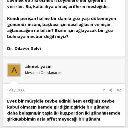
sevmek ve zikretmek isteyenlere her şeylerini
verirler. Bu, kalbi ihya olmuş ariflerin mesleğidir.
Kendi perişan haline bir damla göz yaşı dökemeyen
günümüz insanı, başkası için nasıl ağlasın ve niçin
ağlanacağını ne bilsin? Bizim için ağlayacak bir göz
bulmaya mecbur değil miyiz?
Dr. Dilaver Selvi
ahmet yasin
A
Mesajlari Onaylanacak
14 Eyl 2006
#2
Evet bir mürşidle tevbe edinki,hem ettiğiniz tevbe
kabul olmasın hemde girdiğiniz şirkle bir günaha
daha bulaşın!Bir taşla iki kuş,pardon iki günah!Hemde
şirk!Rabbimin asla affetmeyeceği bir günah!