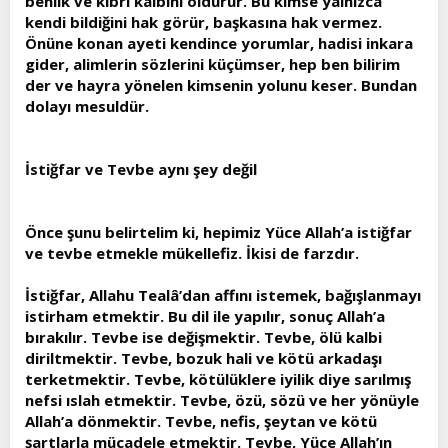
benlik ve kibri kalbini öldürür. Bu kimse yalnızca
kendi bildiğini hak görür, başkasına hak vermez.
Önüne konan ayeti kendince yorumlar, hadisi inkara
gider, alimlerin sözlerini küçümser, hep ben bilirim
der ve hayra yönelen kimsenin yolunu keser. Bundan
dolayı mesuldür.
İstiğfar ve Tevbe aynı şey değil
Önce şunu belirtelim ki, hepimiz Yüce Allah’a istiğfar
ve tevbe etmekle mükellefiz. İkisi de farzdır.
İstiğfar, Allahu Tealâ’dan affını istemek, bağışlanmayı
istirham etmektir. Bu dil ile yapılır, sonuç Allah’a
bırakılır. Tevbe ise değişmektir. Tevbe, ölü kalbi
diriltmektir. Tevbe, bozuk hali ve kötü arkadaşı
terketmektir. Tevbe, kötülüklere iyilik diye sarılmış
nefsi ıslah etmektir. Tevbe, özü, sözü ve her yönüyle
Allah’a dönmektir. Tevbe, nefis, şeytan ve kötü
şartlarla mücadele etmektir. Tevbe, Yüce Allah’ın