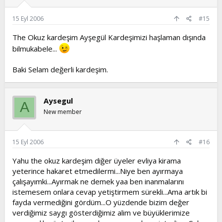
15 Eyl 2006
#15
The Okuz kardeşim Ayşegül Kardeşimizi haşlaman dışında
bilmukabele...
Baki Selam değerli kardeşim.
Aysegul
A
New member
15 Eyl 2006
#16
Yahu the okuz kardeşim diğer üyeler evliya kirama
yeterince hakaret etmedilermi...Niye ben ayırmaya
çalışayımki...Ayırmak ne demek yaa ben inanmalarını
istemesem onlara cevap yetiştirmem sürekli...Ama artık bi
fayda vermediğini gördüm...O yüzdende bizim değer
verdiğimiz saygı gösterdiğimiz alim ve büyüklerimize