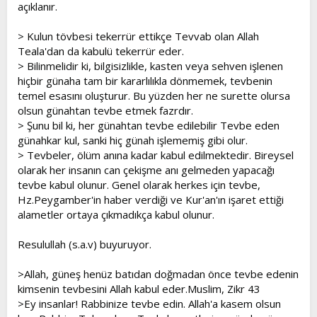
açıklanır.
> Kulun tövbesi tekerrür ettikçe Tevvab olan Allah
Teala'dan da kabulü tekerrür eder.
> Bilinmelidir ki, bilgisizlikle, kasten veya sehven işlenen
hiçbir günaha tam bir kararlılıkla dönmemek, tevbenin
temel esasını oluşturur. Bu yüzden her ne surette olursa
olsun günahtan tevbe etmek fazrdır.
> Şunu bil ki, her günahtan tevbe edilebilir Tevbe eden
günahkar kul, sanki hiç günah işlememiş gibi olur.
> Tevbeler, ölüm anına kadar kabul edilmektedir. Bireysel
olarak her insanın can çekişme anı gelmeden yapacağı
tevbe kabul olunur. Genel olarak herkes için tevbe,
Hz.Peygamber'in haber verdiği ve Kur'an'ın işaret ettiği
alametler ortaya çıkmadıkça kabul olunur.
Resulullah (s.a.v) buyuruyor.
>Allah, güneş henüz batıdan doğmadan önce tevbe edenin
kimsenin tevbesini Allah kabul eder.Muslim, Zikr 43
>Ey insanlar! Rabbinize tevbe edin. Allah'a kasem olsun