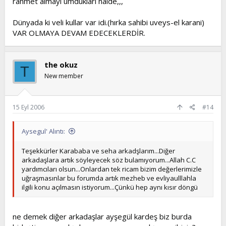
rahmet almayı umdukları halde,,,
Dünyada ki veli kullar var idi.(hırka sahibi uveys-el karani)
VAR OLMAYA DEVAM EDECEKLERDİR.
the okuz
T
New member
15 Eyl 2006
#14
Aysegul' Alıntı:
Teşekkürler Karababa ve seha arkadşlarım...Diğer
arkadaşlara artık söyleyecek söz bulamıyorum...Allah C.C
yardımcıları olsun...Onlardan tek ricam bizim değerlerimizle
uğraşmasınlar bu forumda artık mezheb ve evliyaulllahla
ilgili konu açılmasın istiyorum...Çünkü hep aynı kısır döngü
ne demek diğer arkadaşlar ayşegül kardeş biz burda