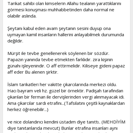
Tarikat sahibi olan kimselerin Allahu tealanın yarattıklarını
görmesi konuşması muhhabbetinden daha normal ne
olabilir aslında.
Şeytanı kabul eden avam şeytanın sesini duyup ona
uymayan kamil insanların hallerini anlayabilmek durumunda
değildir.
Mürşit ile tevbe genellenerek söylenen bir sözdür.
Papazın yanında tevbe etmekten farklıdır. zira kişinin
günahı işleyenindir. O aff ettirmelidir. Kiliseye gideni papaz
aff eder Bu alenen şirktir.
İslam tarikatleri her vakitte çıkarcılarında merkezi oldu.
Hacı bayram veli hz. güzel bir örnektir. Padişah tarafından
çıkarılan bir ferman ile dervişlerinden vergi alınmayacak idi.
Ama çıkarcılar sardı etrafını...(Tafsilatını çeşitli kaynaklardan
herkez öğrenebilir...)
ve nice dolandırıcı kendini üstadım diye tanıttı.. (MEHDİYİM
diye tanıtanlarıda mevcut) Bunlar etrafına insanları aynı