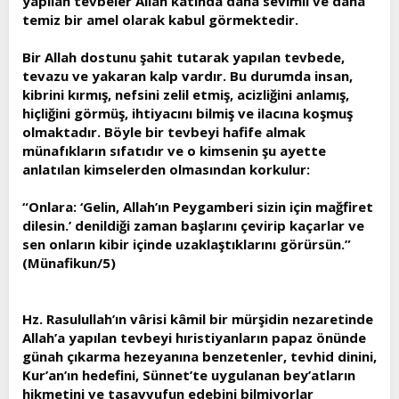
yapılan tevbeler Allah katında daha sevimli ve daha
temiz bir amel olarak kabul görmektedir.
Bir Allah dostunu şahit tutarak yapılan tevbede,
tevazu ve yakaran kalp vardır. Bu durumda insan,
kibrini kırmış, nefsini zelil etmiş, acizliğini anlamış,
hiçliğini görmüş, ihtiyacını bilmiş ve ilacına koşmuş
olmaktadır. Böyle bir tevbeyi hafife almak
münafıkların sıfatıdır ve o kimsenin şu ayette
anlatılan kimselerden olmasından korkulur:
“Onlara: ‘Gelin, Allah’ın Peygamberi sizin için mağfiret
dilesin.’ denildiği zaman başlarını çevirip kaçarlar ve
sen onların kibir içinde uzaklaştıklarını görürsün.”
(Münafikun/5)
Hz. Rasulullah’ın vârisi kâmil bir mürşidin nezaretinde
Allah’a yapılan tevbeyi hıristiyanların papaz önünde
günah çıkarma hezeyanına benzetenler, tevhid dinini,
Kur’an’ın hedefini, Sünnet’te uygulanan bey’atların
hikmetini ve tasavvufun edebini bilmiyorlar