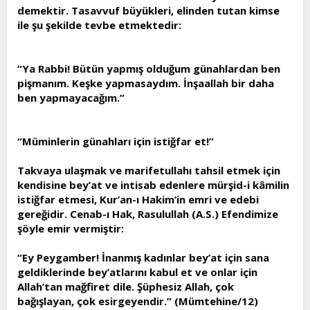
demektir. Tasavvuf büyükleri, elinden tutan kimse
ile şu şekilde tevbe etmektedir:
“Ya Rabbi! Bütün yapmış olduğum günahlardan ben
pişmanım. Keşke yapmasaydım. İnşaallah bir daha
ben yapmayacağım.”
“Müminlerin günahları için istiğfar et!”
Takvaya ulaşmak ve marifetullahı tahsil etmek için
kendisine bey’at ve intisab edenlere mürşid-i kâmilin
istiğfar etmesi, Kur’an-ı Hakim’in emri ve edebi
gereğidir. Cenab-ı Hak, Rasulullah (A.S.) Efendimize
şöyle emir vermiştir:
“Ey Peygamber! İnanmış kadınlar bey’at için sana
geldiklerinde bey’atlarını kabul et ve onlar için
Allah’tan mağfiret dile. Şüphesiz Allah, çok
bağışlayan, çok esirgeyendir.” (Mümtehine/12)