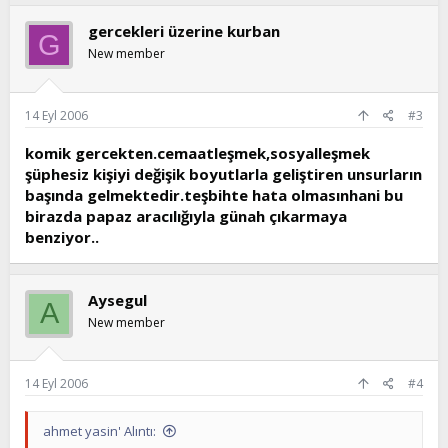
gercekleri üzerine kurban
G
New member
14 Eyl 2006
#3
komik gercekten.cemaatleşmek,sosyalleşmek
şüphesiz kişiyi değişik boyutlarla geliştiren unsurların
başında gelmektedir.teşbihte hata olmasınhani bu
birazda papaz aracılığıyla günah çıkarmaya
benziyor..
Aysegul
A
New member
14 Eyl 2006
#4
ahmet yasin' Alıntı: