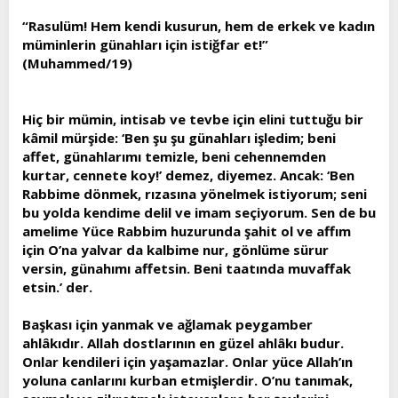
“Rasulüm! Hem kendi kusurun, hem de erkek ve kadın
müminlerin günahları için istiğfar et!”
(Muhammed/19)
Hiç bir mümin, intisab ve tevbe için elini tuttuğu bir
kâmil mürşide: ‘Ben şu şu günahları işledim; beni
affet, günahlarımı temizle, beni cehennemden
kurtar, cennete koy!’ demez, diyemez. Ancak: ‘Ben
Rabbime dönmek, rızasına yönelmek istiyorum; seni
bu yolda kendime delil ve imam seçiyorum. Sen de bu
amelime Yüce Rabbim huzurunda şahit ol ve affım
için O’na yalvar da kalbime nur, gönlüme sürur
versin, günahımı affetsin. Beni taatında muvaffak
etsin.’ der.
Başkası için yanmak ve ağlamak peygamber
ahlâkıdır. Allah dostlarının en güzel ahlâkı budur.
Onlar kendileri için yaşamazlar. Onlar yüce Allah’ın
yoluna canlarını kurban etmişlerdir. O’nu tanımak,