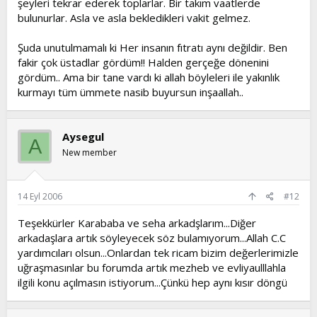
şeyleri tekrar ederek toplarlar. Bir takım vaatlerde
bulunurlar. Asla ve asla bekledikleri vakit gelmez.
Şuda unutulmamalı ki Her insanın fıtratı aynı değildir. Ben
fakir çok üstadlar gördüm!! Halden gerçeğe dönenini
gördüm.. Ama bir tane vardı ki allah böyleleri ile yakınlık
kurmayı tüm ümmete nasib buyursun inşaallah..
Aysegul
A
New member
14 Eyl 2006
#12
Teşekkürler Karababa ve seha arkadşlarım...Diğer
arkadaşlara artık söyleyecek söz bulamıyorum...Allah C.C
yardımcıları olsun...Onlardan tek ricam bizim değerlerimizle
uğraşmasınlar bu forumda artık mezheb ve evliyaulllahla
ilgili konu açılmasın istiyorum...Çünkü hep aynı kısır döngü