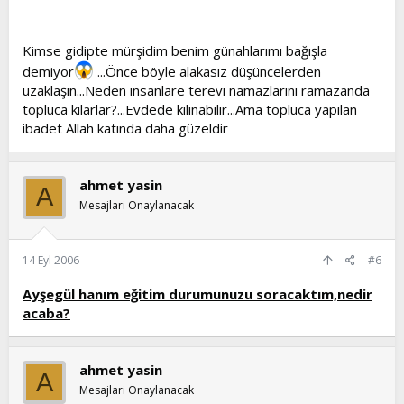
Kimse gidipte mürşidim benim günahlarımı bağışla
demiyor
...Önce böyle alakasız düşüncelerden
uzaklaşın...Neden insanlare terevi namazlarını ramazanda
topluca kılarlar?...Evdede kılınabilir...Ama topluca yapılan
ibadet Allah katında daha güzeldir
ahmet yasin
A
Mesajlari Onaylanacak
14 Eyl 2006
#6
Ayşegül hanım eğitim durumunuzu soracaktım,nedir
acaba?
ahmet yasin
A
Mesajlari Onaylanacak