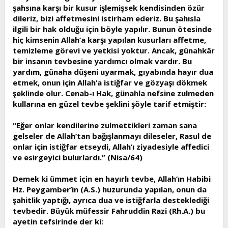
şahsına karşı bir kusur işlemişsek kendisinden özür
dileriz, bizi affetmesini istirham ederiz. Bu şahısla
ilgili bir hak olduğu için böyle yapılır. Bunun ötesinde
hiç kimsenin Allah’a karşı yapılan kusurları affetme,
temizleme görevi ve yetkisi yoktur. Ancak, günahkâr
bir insanın tevbesine yardımcı olmak vardır. Bu
yardım, günaha düşeni uyarmak, gıyabında hayır dua
etmek, onun için Allah’a istiğfar ve gözyaşı dökmek
şeklinde olur. Cenab-ı Hak, günahla nefsine zulmeden
kullarına en güzel tevbe şeklini şöyle tarif etmiştir:
“Eğer onlar kendilerine zulmettikleri zaman sana
gelseler de Allah’tan bağışlanmayı dileseler, Rasul de
onlar için istiğfar etseydi, Allah’ı ziyadesiyle affedici
ve esirgeyici bulurlardı.” (Nisa/64)
Demek ki ümmet için en hayırlı tevbe, Allah’ın Habibi
Hz. Peygamber’in (A.S.) huzurunda yapılan, onun da
şahitlik yaptığı, ayrıca dua ve istiğfarla desteklediği
tevbedir. Büyük müfessir Fahruddin Razi (Rh.A.) bu
ayetin tefsirinde der ki: