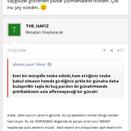
saygısızlık gösterilen yazılar yazmamalarını istedim...Çok
mu şey istedim...
THE_HAFIZ
T
Mesajlari Onaylanacak
15 Eyl 2006
#17
ahmet yasin' Alıntı:
Evet bir mürşidle tevbe edinki,hem ettiğiniz tevbe
kabul olmasın hemde girdiğiniz şirkle bir günaha daha
bulaşın!Bir taşla iki kuş,pardon iki günah!Hemde
şirk!Rabbimin asla affetmeyeceği bir günah!
A dost, zaten yazının yazarını görünce, bu tip sapmaların normal olduğu kanaati
hasıl oluyor. Bu zat SEMERKAND dergisinde de yazıyor ve bir sürü TARİKAT
masallarıyla süslü eserlerin mücidi.. Allah eksenli din anlayışından Şeyh eksenli din