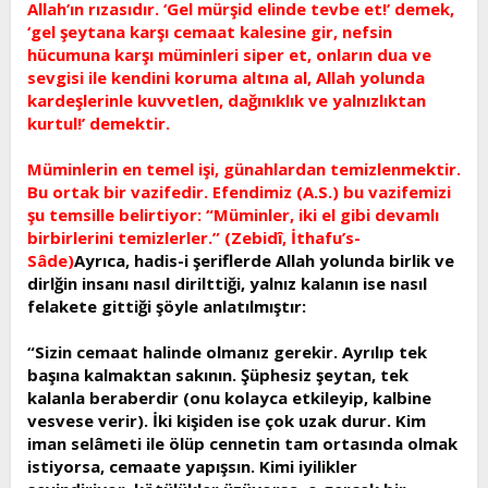
Allah’ın rızasıdır. ‘Gel mürşid elinde tevbe et!’ demek,
‘gel şeytana karşı cemaat kalesine gir, nefsin
hücumuna karşı müminleri siper et, onların dua ve
sevgisi ile kendini koruma altına al, Allah yolunda
kardeşlerinle kuvvetlen, dağınıklık ve yalnızlıktan
kurtul!’ demektir.
Müminlerin en temel işi, günahlardan temizlenmektir.
Bu ortak bir vazifedir. Efendimiz (A.S.) bu vazifemizi
şu temsille belirtiyor: “Müminler, iki el gibi devamlı
birbirlerini temizlerler.” (Zebidî, İthafu’s-
Sâde)
Ayrıca, hadis-i şeriflerde Allah yolunda birlik ve
dirlğin insanı nasıl dirilttiği, yalnız kalanın ise nasıl
felakete gittiği şöyle anlatılmıştır:
“Sizin cemaat halinde olmanız gerekir. Ayrılıp tek
başına kalmaktan sakının. Şüphesiz şeytan, tek
kalanla beraberdir (onu kolayca etkileyip, kalbine
vesvese verir). İki kişiden ise çok uzak durur. Kim
iman selâmeti ile ölüp cennetin tam ortasında olmak
istiyorsa, cemaate yapışsın. Kimi iyilikler