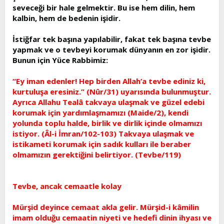
seveceği bir hale gelmektir. Bu ise hem dilin, hem
kalbin, hem de bedenin işidir.
İstiğfar tek başına yapılabilir, fakat tek başına tevbe
yapmak ve o tevbeyi korumak dünyanın en zor işidir.
Bunun için Yüce Rabbimiz:
“Ey iman edenler! Hep birden Allah’a tevbe ediniz ki,
kurtuluşa eresiniz.” (Nûr/31) uyarısında bulunmuştur.
Ayrıca Allahu Tealâ takvaya ulaşmak ve güzel edebi
korumak için yardımlaşmamızı (Maide/2), kendi
yolunda toplu halde, birlik ve dirlik içinde olmamızı
istiyor. (Âl-i İmran/102-103) Takvaya ulaşmak ve
istikameti korumak için sadık kulları ile beraber
olmamızın gerektiğini belirtiyor. (Tevbe/119)
Tevbe, ancak cemaatle kolay
Mürşid deyince cemaat akla gelir. Mürşid-i kâmilin
imam olduğu cemaatin niyeti ve hedefi dinin ihyası ve