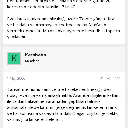
ben Rabbim Tebarek ve Teala hazretlerine günde yüz
kere tevbe ederim. Muslim, Zikr 42
Evet bu tanımlardan anlaşıldığı üzere Tevbe günahı itiraf
ve bir daha yapmamaya azmetmek adına Allah'a söz
vermek demektir. Makbul olan ayetlede kesindir ki topluca
yapılandır.
Karababa
K
Member
14 Eyl 2006
#11
Tarikat mefhumu zan üzerine hareket edilmekliğinden
dolayı Avamca yanlış anlaşılmakta. Avamdan kişilerin katılımı
ile tarikin hakikatine varamadan yaptıkları talihsiz
açıklamalar ilede katılımı gerçekleşmemiş kimselerin tarik
ve hal konusuna yaklaşımlarındaki Olağan dışı bir gerçeklik
varmış gibi lanse etmeleridir.