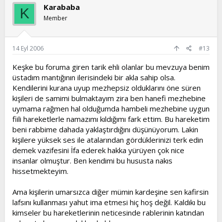
Karababa
K
Member
14 Eyl 2006
#13
Keşke bu foruma giren tarik ehli olanlar bu mevzuya benim
üstadım mantığının ilerisindeki bir akla sahip olsa.
Kendilerini kurana uyup mezhepsiz olduklarını öne süren
kişileri de samimi bulmaktayım zira ben hanefi mezhebine
uymama rağmen hal olduğumda hambeli mezhebine uygun
fiili hareketlerle namazımı kıldığımı fark ettim. Bu hareketim
beni rabbime dahada yaklaştırdığını düşünüyorum. Lakin
kişilere yüksek ses ile atalarından gördüklerinizi terk edin
demek vazifesini İfa ederek hakka yürüyen çok nice
insanlar olmuştur. Ben kendimi bu hususta nakıs
hissetmekteyim.
Ama kişilerin umarsızca diğer mümin kardeşine sen kafirsin
lafsını kullanması yahut ima etmesi hiç hoş değil. Kaldıkı bu
kimseler bu hareketlerinin neticesinde rablerinin katından