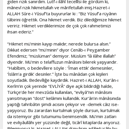
giden rızık sanırdım. Lutf-ı ilâhî tecellîsi ile gördüm ki,
t
i
mânevî rızık hikmetullah ve mârifetullah imiş.Hazret-i
a
h
ALLAH Sûre-i Yûsuf’ta buyururlar ki : “Biz Yûsuf’a rüyânın
n
i
tâbirini öğrettik. Ona hikmet verdik. Biz dilediğimize hikmet
veririz. Hikmet verdiklerimize de çok çok rahmetimizi
ihsan ederiz.”
“Hikmet mü’minin kayıp malıdır; nerede bulursa alsın.”
Dikkat edersen “mü’minin” diyor Cenâb-ı Peygamber
Efendimiz; “müslüman” demiyor. Müslüm “lâ ilâhe illallah”
diyendir. Mü’min o telaffuzun mânâsını bilerek yaşıyandır.
“Habîbim, o bedevîlere söyle : ‘Îman ettik’ demesinler,
‘İslâm’a girdik’ desinler.” İşte bu mânâdan çok kişileri
soyutladık. Bedevîliğe kaydırdık. Hazret-i ALLAH, Kur’ân-ı
Kerîm’in çok yerinde “EVLİYÂ” diye açık bildirdiği halde,
Türkçe’de her mevzûda kullanılan, “evliyâ”nın mânâsını
yansıtmayan “dost” kelâmını kullandık. Kur’ân’ın mânâsınıda
yaptığı tahribâtın şimdi acısını çekiyor ve -demek câiz ise-
yaşıyoruz. Bu zarardan kurtulmak şöyle dursun, kurtulmak
da istemiyor gibi tutumumu benimsendik. Mü’min zatları
ve evliyâullâhı yer yüzünde değil, ticârî kitaplarda arıyoruz.
Bilemiyoruz ki, Hazret-i ALLAH dünyâsını adâleti icâbı bu