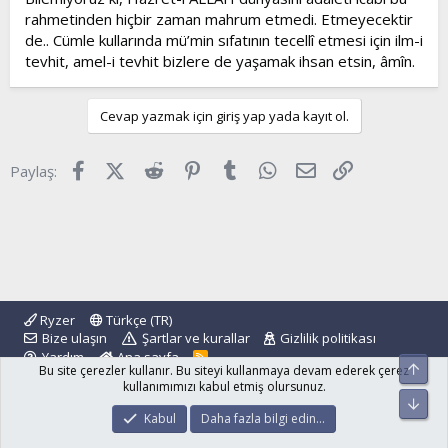
rahmetinden hiçbir zaman mahrum etmedi. Etmeyecektir
de.. Cümle kullarında mü’min sıfatının tecellî etmesi için ilm-i
tevhit, amel-i tevhit bizlere de yaşamak ihsan etsin, âmîn.
Cevap yazmak için giriş yap yada kayıt ol.
Facebook
X (Twitter)
Reddit
Pinterest
Tumblr
WhatsApp
E-posta
Link
Paylaş:
Ryzer
Türkçe (TR)
Bize ulaşın
Şartlar ve kurallar
Gizlilik politikası
Yardım
Ana sayfa
R
Üst
Bu site çerezler kullanır. Bu siteyi kullanmaya devam ederek çerez
S
S
kullanımımızı kabul etmiş olursunuz.
Alt
®
Community platform by XenForo
© 2010-2024 XenForo Ltd.
Kabul
Daha fazla bilgi edin…
islamforum.com.tr
© 2001 - 2024