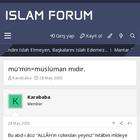
Giriş yap
Kayıt ol
Kendini Islah Etmeyen, Başkalarını Islah Edemez...
Mantar Enfek
mü'min=müslüman mıdır.
K
B
Karababa
28 May 2005
o
a
n
ş
b
l
Karababa
K
u
a
Member
y
n
u
g
b
ı
a
ç
28 May 2005
#1
ş
t
l
a
Bu abd-i âciz “ALLÂH’ın rızkından yeyiniz” hitâbını mîdeye
a
r