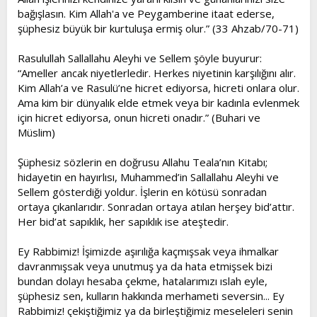
bağışlasın. Kim Allah'a ve Peygamberine itaat ederse,
şüphesiz büyük bir kurtuluşa ermiş olur.” (33 Ahzab/70-71)
Rasulullah Sallallahu Aleyhi ve Sellem şöyle buyurur:
“Ameller ancak niyetlerledir. Herkes niyetinin karşılığını alır.
Kim Allah’a ve Rasulü’ne hicret ediyorsa, hicreti onlara olur.
Ama kim bir dünyalık elde etmek veya bir kadınla evlenmek
için hicret ediyorsa, onun hicreti onadır.” (Buhari ve
Müslim)
Şüphesiz sözlerin en doğrusu Allahu Teala’nın Kitabı;
hidayetin en hayırlısı, Muhammed’in Sallallahu Aleyhi ve
Sellem gösterdiği yoldur. İşlerin en kötüsü sonradan
ortaya çıkanlarıdır. Sonradan ortaya atılan herşey bid’attır.
Her bid’at sapıklık, her sapıklık ise ateştedir.
Ey Rabbimiz! İşimizde aşırılığa kaçmışsak veya ihmalkar
davranmışsak veya unutmuş ya da hata etmişsek bizi
bundan dolayı hesaba çekme, hatalarımızı ıslah eyle,
şüphesiz sen, kulların hakkında merhameti seversin... Ey
Rabbimiz! çekiştiğimiz ya da birleştiğimiz meseleleri senin