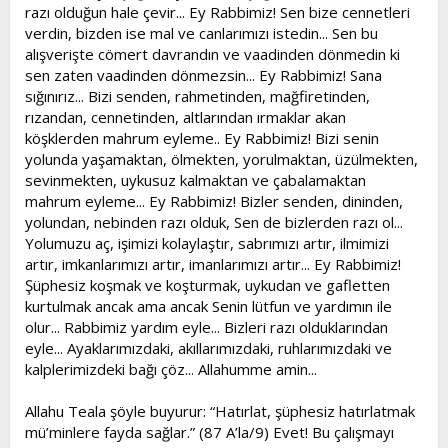
razı olduğun hale çevir... Ey Rabbimiz! Sen bize cennetleri
verdin, bizden ise mal ve canlarımızı istedin... Sen bu
alışverişte cömert davrandın ve vaadinden dönmedin ki
sen zaten vaadinden dönmezsin... Ey Rabbimiz! Sana
sığınırız... Bizi senden, rahmetinden, mağfiretinden,
rızandan, cennetinden, altlarından ırmaklar akan
köşklerden mahrum eyleme.. Ey Rabbimiz! Bizi senin
yolunda yaşamaktan, ölmekten, yorulmaktan, üzülmekten,
sevinmekten, uykusuz kalmaktan ve çabalamaktan
mahrum eyleme... Ey Rabbimiz! Bizler senden, dininden,
yolundan, nebinden razı olduk, Sen de bizlerden razı ol...
Yolumuzu aç, işimizi kolaylaştır, sabrımızı artır, ilmimizi
artır, imkanlarımızı artır, imanlarımızı artır... Ey Rabbimiz!
Şüphesiz koşmak ve koşturmak, uykudan ve gafletten
kurtulmak ancak ama ancak Senin lütfun ve yardımın ile
olur... Rabbimiz yardım eyle... Bizleri razı olduklarından
eyle... Ayaklarımızdaki, akıllarımızdaki, ruhlarımızdaki ve
kalplerimizdeki bağı çöz... Allahumme amin...
Allahu Teala şöyle buyurur: “Hatırlat, şüphesiz hatırlatmak
mü’minlere fayda sağlar.” (87 A’la/9) Evet! Bu çalışmayı