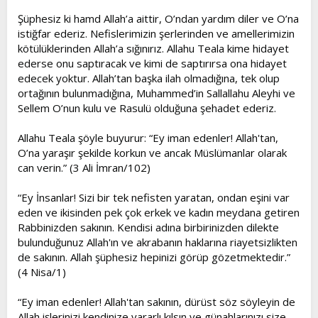
t
i
Şüphesiz ki hamd Allah’a aittir, O’ndan yardım diler ve O’na
a
h
istiğfar ederiz. Nefislerimizin şerlerinden ve amellerimizin
n
i
kötülüklerinden Allah’a sığınırız. Allahu Teala kime hidayet
ederse onu saptıracak ve kimi de saptırırsa ona hidayet
edecek yoktur. Allah’tan başka ilah olmadığına, tek olup
ortağının bulunmadığına, Muhammed’in Sallallahu Aleyhi ve
Sellem O’nun kulu ve Rasulü olduğuna şehadet ederiz.
Allahu Teala şöyle buyurur: “Ey iman edenler! Allah'tan,
O’na yaraşır şekilde korkun ve ancak Müslümanlar olarak
can verin.” (3 Ali İmran/102)
“Ey İnsanlar! Sizi bir tek nefisten yaratan, ondan eşini var
eden ve ikisinden pek çok erkek ve kadın meydana getiren
Rabbinizden sakının. Kendisi adına birbirinizden dilekte
bulunduğunuz Allah'ın ve akrabanın haklarına riayetsizlikten
de sakının. Allah şüphesiz hepinizi görüp gözetmektedir.”
(4 Nisa/1)
“Ey iman edenler! Allah'tan sakının, dürüst söz söyleyin de
Allah işlerinizi kendinize yararlı kılsın ve günahlarınızı size