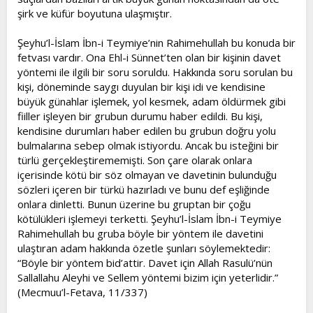
şirk ve küfür boyutuna ulaşmıştır.
Şeyhu’l-İslam İbn-i Teymiye’nin Rahimehullah bu konuda bir
fetvası vardır. Ona Ehl-i Sünnet’ten olan bir kişinin davet
yöntemi ile ilgili bir soru soruldu. Hakkında soru sorulan bu
kişi, döneminde saygı duyulan bir kişi idi ve kendisine
büyük günahlar işlemek, yol kesmek, adam öldürmek gibi
fiiller işleyen bir grubun durumu haber edildi. Bu kişi,
kendisine durumları haber edilen bu grubun doğru yolu
bulmalarına sebep olmak istiyordu. Ancak bu isteğini bir
türlü gerçekleştirememişti. Son çare olarak onlara
içerisinde kötü bir söz olmayan ve davetinin bulunduğu
sözleri içeren bir türkü hazırladı ve bunu def eşliğinde
onlara dinletti. Bunun üzerine bu gruptan bir çoğu
kötülükleri işlemeyi terketti. Şeyhu’l-İslam İbn-i Teymiye
Rahimehullah bu gruba böyle bir yöntem ile davetini
ulaştıran adam hakkında özetle şunları söylemektedir:
“Böyle bir yöntem bid’attir. Davet için Allah Rasulü’nün
Sallallahu Aleyhi ve Sellem yöntemi bizim için yeterlidir.”
(Mecmuu’l-Fetava, 11/337)