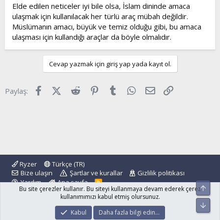
Elde edilen neticeler iyi bile olsa, İslam dininde amaca
ulaşmak için kullanılacak her türlü araç mübah değildir.
Müslümanın amacı, büyük ve temiz olduğu gibi, bu amaca
ulaşması için kullandığı araçlar da böyle olmalıdır.
Cevap yazmak için giriş yap yada kayıt ol.
Facebook
X (Twitter)
Reddit
Pinterest
Tumblr
WhatsApp
E-posta
Link
Paylaş:
Ryzer
Türkçe (TR)
Bize ulaşın
Şartlar ve kurallar
Gizlilik politikası
Yardım
Ana sayfa
R
Üst
Bu site çerezler kullanır. Bu siteyi kullanmaya devam ederek çerez
S
S
kullanımımızı kabul etmiş olursunuz.
Alt
®
Community platform by XenForo
© 2010-2024 XenForo Ltd.
Kabul
Daha fazla bilgi edin…
islamforum.com.tr
© 2001 - 2024