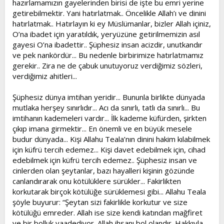
hazırlamamızın gayelerinden birisi de işte bu emri yerine
getirebilmektir. Yani hatırlatmak.. Öncelikle Allah’ı ve dinini
hatırlatmak.. Hatırlayın ki ey Müslümanlar, bizler Allah içiniz,
O’na ibadet için yaratıldık, yeryüzüne getirilmemizin asıl
gayesi O’na ibadettir.. Şüphesiz insan acizdir, unutkandır
ve pek nankördür... Bu nedenle birbirimize hatırlatmamız
gerekir.. Zira ne de çabuk unutuyoruz verdiğimiz sözleri,
verdiğimiz ahitleri...
Şüphesiz dünya imtihan yeridir... Bununla birlikte dünyada
mutlaka herşey sınırlıdır... Acı da sınırlı, tatlı da sınırlı... Bu
imtihanın kademeleri vardır... İlk kademe küfürden, şirkten
çıkıp imana girmektir... En önemli ve en büyük mesele
budur dünyada... Kişi Allahu Teala’nın dinini hakim kılabilmek
için küfrü tercih edemez... Kişi davet edebilmek için, cihad
edebilmek için küfrü tercih edemez.. Şüphesiz insan ve
cinlerden olan şeytanlar, bazı hayalleri kişinin gözünde
canlandırarak onu kötülüklere sürükler... Fakirlikten
korkutarak birçok kötülüğe sürüklemesi gibi... Allahu Teala
şöyle buyurur: “Şeytan sizi fakirlikle korkutur ve size
kötülüğü emreder. Allah ise size kendi katından mağfiret
ve bir bolluk vaadediyor. Allah ihsanı bol olandır. Hakkıyla