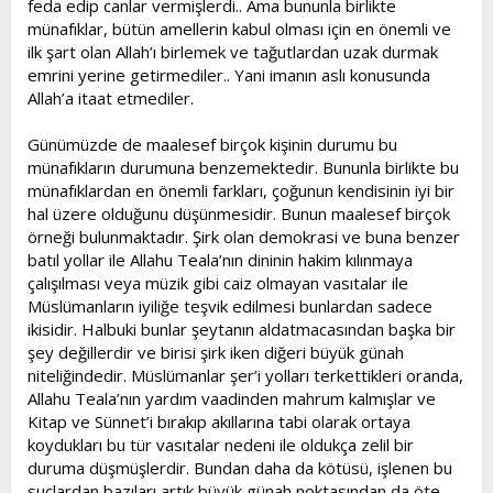
feda edip canlar vermişlerdi.. Ama bununla birlikte
münafıklar, bütün amellerin kabul olması için en önemli ve
ilk şart olan Allah’ı birlemek ve tağutlardan uzak durmak
emrini yerine getirmediler.. Yani imanın aslı konusunda
Allah’a itaat etmediler.
Günümüzde de maalesef birçok kişinin durumu bu
münafıkların durumuna benzemektedir. Bununla birlikte bu
münafıklardan en önemli farkları, çoğunun kendisinin iyi bir
hal üzere olduğunu düşünmesidir. Bunun maalesef birçok
örneği bulunmaktadır. Şirk olan demokrasi ve buna benzer
batıl yollar ile Allahu Teala’nın dininin hakim kılınmaya
çalışılması veya müzik gibi caiz olmayan vasıtalar ile
Müslümanların iyiliğe teşvik edilmesi bunlardan sadece
ikisidir. Halbuki bunlar şeytanın aldatmacasından başka bir
şey değillerdir ve birisi şirk iken diğeri büyük günah
niteliğindedir. Müslümanlar şer’i yolları terkettikleri oranda,
Allahu Teala’nın yardım vaadinden mahrum kalmışlar ve
Kitap ve Sünnet’i bırakıp akıllarına tabi olarak ortaya
koydukları bu tür vasıtalar nedeni ile oldukça zelil bir
duruma düşmüşlerdir. Bundan daha da kötüsü, işlenen bu
suçlardan bazıları artık büyük günah noktasından da öte