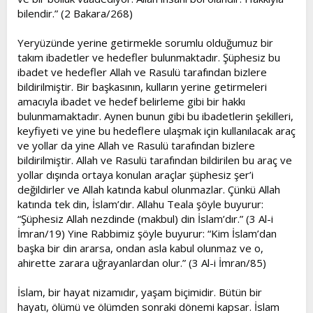
bilendir.” (2 Bakara/268)
Yeryüzünde yerine getirmekle sorumlu olduğumuz bir
takım ibadetler ve hedefler bulunmaktadır. Şüphesiz bu
ibadet ve hedefler Allah ve Rasulü tarafından bizlere
bildirilmiştir. Bir başkasının, kulların yerine getirmeleri
amacıyla ibadet ve hedef belirleme gibi bir hakkı
bulunmamaktadır. Aynen bunun gibi bu ibadetlerin şekilleri,
keyfiyeti ve yine bu hedeflere ulaşmak için kullanılacak araç
ve yollar da yine Allah ve Rasulü tarafından bizlere
bildirilmiştir. Allah ve Rasulü tarafından bildirilen bu araç ve
yollar dışında ortaya konulan araçlar şüphesiz şer’i
değildirler ve Allah katında kabul olunmazlar. Çünkü Allah
katında tek din, İslam’dır. Allahu Teala şöyle buyurur:
“Şüphesiz Allah nezdinde (makbul) din İslam’dır.” (3 Al-i
İmran/19) Yine Rabbimiz şöyle buyurur: “Kim İslam’dan
başka bir din ararsa, ondan asla kabul olunmaz ve o,
ahirette zarara uğrayanlardan olur.” (3 Al-i İmran/85)
İslam, bir hayat nizamıdır, yaşam biçimidir. Bütün bir
hayatı, ölümü ve ölümden sonraki dönemi kapsar. İslam