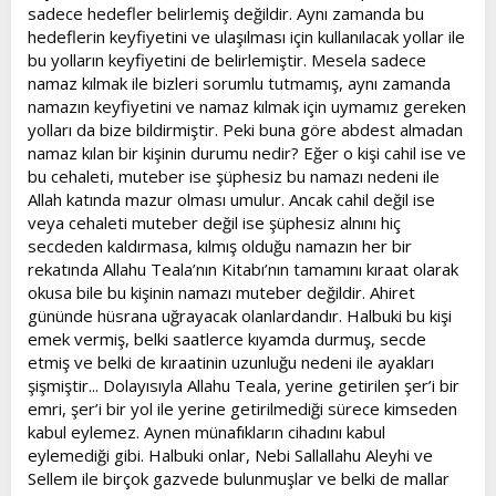
sadece hedefler belirlemiş değildir. Aynı zamanda bu
hedeflerin keyfiyetini ve ulaşılması için kullanılacak yollar ile
bu yolların keyfiyetini de belirlemiştir. Mesela sadece
namaz kılmak ile bizleri sorumlu tutmamış, aynı zamanda
namazın keyfiyetini ve namaz kılmak için uymamız gereken
yolları da bize bildirmiştir. Peki buna göre abdest almadan
namaz kılan bir kişinin durumu nedir? Eğer o kişi cahil ise ve
bu cehaleti, muteber ise şüphesiz bu namazı nedeni ile
Allah katında mazur olması umulur. Ancak cahil değil ise
veya cehaleti muteber değil ise şüphesiz alnını hiç
secdeden kaldırmasa, kılmış olduğu namazın her bir
rekatında Allahu Teala’nın Kitabı’nın tamamını kıraat olarak
okusa bile bu kişinin namazı muteber değildir. Ahiret
gününde hüsrana uğrayacak olanlardandır. Halbuki bu kişi
emek vermiş, belki saatlerce kıyamda durmuş, secde
etmiş ve belki de kıraatinin uzunluğu nedeni ile ayakları
şişmiştir... Dolayısıyla Allahu Teala, yerine getirilen şer’i bir
emri, şer’i bir yol ile yerine getirilmediği sürece kimseden
kabul eylemez. Aynen münafıkların cihadını kabul
eylemediği gibi. Halbuki onlar, Nebi Sallallahu Aleyhi ve
Sellem ile birçok gazvede bulunmuşlar ve belki de mallar