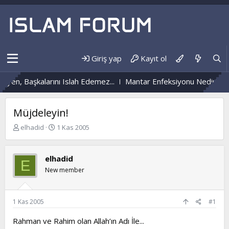
Giriş yap
Kayıt ol
n, Başkalarını Islah Edemez...
Mantar Enfeksiyonu Nedir?
Nüz
Müjdeleyin!
K
B
elhadid
1 Kas 2005
o
a
n
ş
b
l
elhadid
E
u
a
New member
y
n
u
g
b
ı
a
ç
1 Kas 2005
#1
ş
t
l
a
Rahman ve Rahim olan Allah’ın Adı İle...
a
r