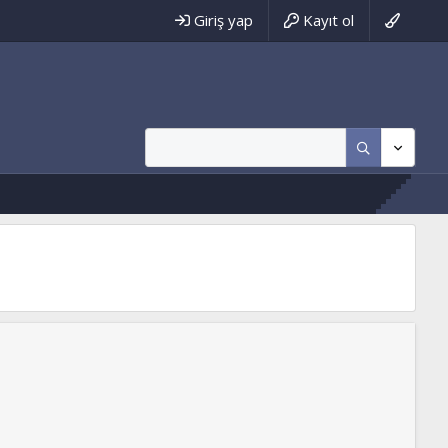
Giriş yap
Kayıt ol
ww.tevhidyolu.net