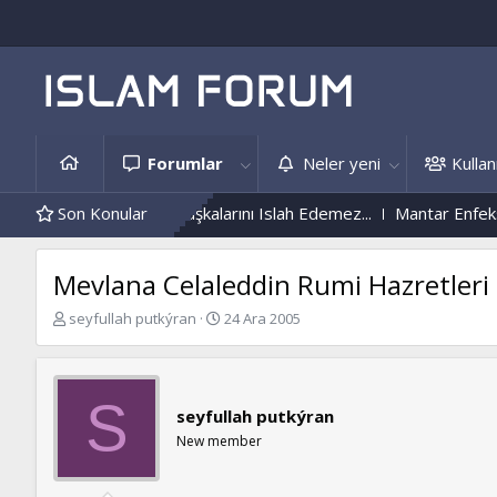
Forumlar
Neler yeni
Kullanı
dini Islah Etmeyen, Başkalarını Islah Edemez...
Son Konular
Mantar Enfeksiy
Mevlana Celaleddin Rumi Hazretleri 
K
B
seyfullah putkýran
24 Ara 2005
o
a
n
ş
b
l
u
a
S
seyfullah putkýran
y
n
u
g
New member
b
ı
a
ç