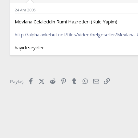
ş
t
l
a
24 Ara 2005
a
r
t
i
Mevlana Celaleddin Rumi Hazretleri (Kule Yapim)
a
h
n
i
http://alpha.ankebut.net/files/video/belgeseller/Mevlana
hayırlı seyirler..
Facebook
X (Twitter)
Reddit
Pinterest
Tumblr
WhatsApp
E-posta
Link
Paylaş: