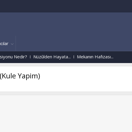
cılar
onu Nedir?
Nüzûlden Hayata...
Mekanın Hafızası...
(Kule Yapim)
Ruhlar Aleminden
w