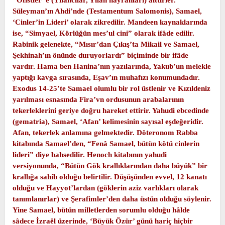
Süleyman’ın Ahdi’nde (Testamentum Salomonis), Samael,
‘Cinler’in Lideri’ olarak zikredilir. Mandeen kaynaklarında
ise, “Simyael, Körlüğün mes’ul cini” olarak ifâde edilir.
Rabinik gelenekte, “Mısır’dan Çıkış’ta Mikail ve Samael,
Şekhinah’ın önünde duruyorlardı” biçiminde bir ifâde
vardır. Hama ben Hanina’nın yazılarında, Yakub’un melekle
yaptığı kavga sırasında, Eşav’ın muhafızı konumundadır.
Exodus 14-25’te Samael olumlu bir rol üstlenir ve Kızıldeniz
yarılması esnasında Fira’vn ordusunun arabalarının
tekerleklerini geriye doğru hareket ettirir. Yahudi ebcedinde
(gematria), Samael, ‘Afan’ kelimesinin sayısal eşdeğeridir.
Afan, tekerlek anlamına gelmektedir. Döteronom Rabba
kitabında Samael’den, “Fenâ Samael, bütün kötü cinlerin
lideri” diye bahsedilir. Henoch kitabının yahudi
versiyonunda, “Bütün Gök krallıklarından daha büyük” bir
krallığa sahib olduğu belirtilir. Düşüşünden evvel, 12 kanatı
olduğu ve Hayyot’lardan (göklerin aziz varlıkları olarak
tanımlanırlar) ve Şerafimler’den daha üstün olduğu söylenir.
Yine Samael, bütün milletlerden sorumlu olduğu hâlde
sâdece İzraël üzerinde, ‘Büyük Özür’ günü hariç hiçbir