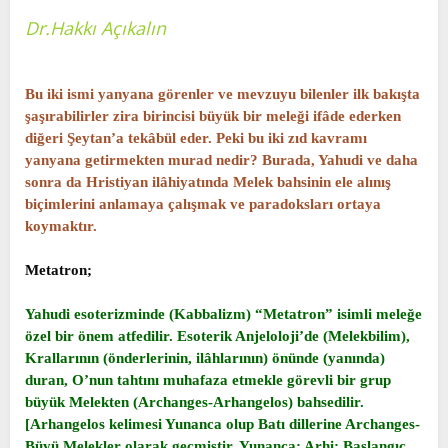
t
i
Dr.Hakkı Açıkalın
a
h
n
i
Bu iki ismi yanyana görenler ve mevzuyu bilenler ilk bakışta
şaşırabilirler zira birincisi büyük bir meleği ifâde ederken
diğeri Şeytan’a tekâbül eder. Peki bu iki zıd kavramı
yanyana getirmekten murad nedir? Burada, Yahudi ve daha
sonra da Hristiyan ilâhiyatında Melek bahsinin ele alınış
biçimlerini anlamaya çalışmak ve paradoksları ortaya
koymaktır.
Metatron;
Yahudi esoterizminde (Kabbalizm) “Metatron” isimli meleğe
özel bir önem atfedilir. Esoterik Anjeloloji’de (Melekbilim),
Krallarının (önderlerinin, ilâhlarının) önünde (yanında)
duran, O’nun tahtını muhafaza etmekle görevli bir grup
büyük Melekten (Archanges-Arhangelos) bahsedilir.
[Arhangelos kelimesi Yunanca olup Batı dillerine Archanges-
Büyü Melekler olarak geçmiştir. Yunanca; Arhi: Başlangıç,