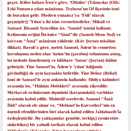
geçer. Kilise babası İren’e göre, ‘Ofistler’ (Yılancılar [Ofis:
Eski Yunanca yılan mânâsına. Trabzon’un Of ilçesinin ismi
de buradan gelir. Modern yunanca’ya ‘Fidi’ olarak
geçmiştir]) ‘Yılan’a iki isim vermektedirler: Mikail ve
Samael. Bizanslı Syncellius ise, ‘Samiel’ ismini kullanır.
Kelimenin orijini İbrânîce “Sâmî”dir (Sameh-Mem-Yod) ve
kavram “Âmâ” mânâsını yüklenir. (Kör Şeytan misâline
dikkat). Baruh’a göre, melek Samuel, Âdem’in cennetten
kovuluşuna neden olan ‘üzüm’ün (şarabın) tohumunu atmış,
bu nedenle lânetlenmiş ve bilâhare ‘Satan’ (Şeytan) hâline
gelmiştir. Yine Samael’in, Âdem’e ‘yılan’ kılığında
göründüğü de aynı kaynakta belirtilir. Yine Beliar (Belial)
ismi de Samael’le aynı anlamda kullanılır. Sibilya kâhinleri
arasında ise, “Hüküm Melekleri” arasında zikredilir.
Merkavah ordularının dışındaki (karşısındaki) varlıklar
arasında kabul edilir. Muhtelif eserlerde, Samuel “Âmâ
İlâh” olarak ele alınır ve, “Melânet’in Kuvvetleri”nin en
önemli efendilerinden biri olarak kabul edilen Jaldabaoth’la
özdeşleştirilir. Bu yaklaşımlar genelde, terkipçi (senkretist-
sinkritikos) bir yahudi tarikatı olarak kabul edilen
“Ofistler”e (Yılancılar, Yılan hayranları) aittirler.