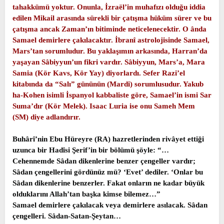
tahakkümü yoktur. Onunla, İzraël’in muhafızı olduğu iddia
edilen Mikail arasında sürekli bir çatışma hüküm sürer ve bu
çatışma ancak Zaman’ın bitiminde neticelenecektir. O ânda
Samael demirlere çakılacaktır. İbranî astrolojisinde Samael,
Mars’tan sorumludur. Bu yaklaşımın arkasında, Harran’da
yaşayan Sâbiyyun’un fikri vardır. Sâbiyyun, Mars’a, Mara
Samia (Kör Kavs, Kör Yay) diyorlardı. Sefer Razi’el
kitabında da “Salı” gününün (Mardi) sorumlusudur. Yakub
ha-Kohen isimli İspanyol kabbaliste göre, Samael’in ismi Sar
Suma’dır (Kör Melek). Isaac Luria ise onu Sameh Mem
(SM) diye adlandırır.
Buhârî’nin Ebu Hüreyre (RA) hazretlerinden rivâyet ettiği
uzunca bir Hadîsi Şerif’in bir bölümü şöyle: “…
Cehennemde Sâdan dikenlerine benzer çengeller vardır;
Sâdan çengellerini gördünüz mü? ‘Evet’ dediler. ‘Onlar bu
Sâdan dikenlerine benzerler. Fakat onların ne kadar büyük
olduklarını Allah’tan başka kimse bilemez…”
Samael demirlere çakılacak veya demirlere asılacak. Sâdan
çengelleri. Sâdan-Satan-Şeytan…