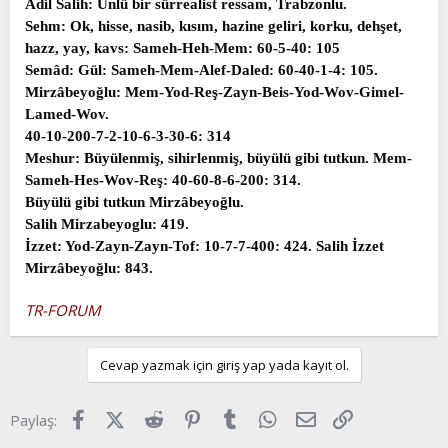
Âdil Salih: Ùnlü bir sürrealist ressam, Trabzonlu.
Sehm: Ok, hisse, nasib, kısım, hazine geliri, korku, dehşet,
hazz, yay, kavs: Sameh-Heh-Mem: 60-5-40: 105
Semâd: Gül: Sameh-Mem-Alef-Daled: 60-40-1-4: 105.
Mirzâbeyoğlu: Mem-Yod-Reş-Zayn-Beis-Yod-Wov-Gimel-
Lamed-Wov.
40-10-200-7-2-10-6-3-30-6: 314
Meshur: Büyülenmiş, sihirlenmiş, büyülü gibi tutkun. Mem-
Sameh-Hes-Wov-Reş: 40-60-8-6-200: 314.
Büyülü gibi tutkun Mirzâbeyoğlu.
Salih Mirzabeyoglu: 419.
İzzet: Yod-Zayn-Zayn-Tof: 10-7-7-400: 424. Salih İzzet
Mirzâbeyoğlu: 843.
TR-FORUM
Cevap yazmak için giriş yap yada kayıt ol.
Facebook
X (Twitter)
Reddit
Pinterest
Tumblr
WhatsApp
E-posta
Link
Paylaş: