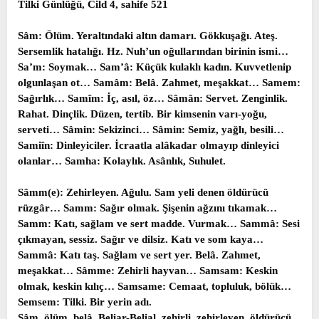
Tilki Günlüğü, Cild 4, sahife 521
Sâm: Ölüm. Yeraltındaki altın damarı. Gökkuşağı. Ateş.
Sersemlik hatalığı. Hz. Nuh’un oğullarından birinin ismi…
Sa’m: Soymak… Sam’â: Küçük kulaklı kadın. Kuvvetlenip
olgunlaşan ot… Samâm: Belâ. Zahmet, meşakkat… Samem:
Sağırlık… Samîm: İç, asıl, öz… Sâmân: Servet. Zenginlik.
Rahat. Dinçlik. Düzen, tertib. Bir kimsenin varı-yoğu,
serveti… Sâmin: Sekizinci… Sâmin: Semiz, yağlı, besili…
Samiîn: Dinleyiciler. İcraatla alâkadar olmayıp dinleyici
olanlar… Samha: Kolaylık. Asânlık, Suhulet.
Sâmm(e): Zehirleyen. Ağulu. Sam yeli denen öldürücü
rüzgâr… Samm: Sağır olmak. Şişenin ağzını tıkamak…
Samm: Katı, sağlam ve sert madde. Vurmak… Sammâ: Sesi
çıkmayan, sessiz. Sağır ve dilsiz. Katı ve som kaya…
Sammâ: Katı taş. Sağlam ve sert yer. Belâ. Zahmet,
meşakkat… Sâmme: Zehirli hayvan… Samsam: Keskin
olmak, keskin kılıç… Samsame: Cemaat, topluluk, bölük…
Semsem: Tilki. Bir yerin adı.
Sâm, ölüm, belâ, Beliar-Belial, zehirli, zehirleyen, öldürücü