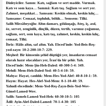
Dinleyiciler. Samm: Katı, sağlam ve sert madde. Vurmak.
Katı ve som kaya… Sammâ: Katı taş. Sağlam ve sert yer.
Zahmet, meşakkat… Samsam: Keskin olmak, keskin kılıç…
Samsame: Cemaat, topluluk, bölük… Semsem: Tilki.
Salih Mirzâbeyoğlu: Altın damarı, gökkuşağı, Ateş, iç, asıl,
öz, servet, zenginlik, dinçlik, düzen, tertib, varımız-yoğumuz,
sağlam, sert, som kaya, katı taş, zahmet, keskin, keskin kılıç,
cemaat, Tilki.
İbrîz: Hâlis altın, saf altın. Yah. Ebced’inde: Yod-Beis-Reş-
yod-zayn: 10-2-200-10-7: 229.
Meşhed: Bir kimsenin şehid düştüğü yer, insanların cemaat
olarak hazır olacakları yer, İran’da bir şehir. Yah.
Ebced’inde: Mem-Şin-Heh-Daled: 40-300-5-4: 349.
Mehdî: Mem-Heh-Daled-Yod: 40-5-4-10: 59.
Mahya: Hayat, canlılık: Mem-Hes-Yod-Alef: 40-8-10-1: 59.
Haym: Hayat. Hes-Alef-Yod-Mem: 8-1-10-40: 59.
Yahudi ebcedinde: Mem-Yod-Reş-Zayn-Beis-Yod-Wov-
Gimel-Lamed-Wov.
Salih: Sameh-Lamed-Yod-Heh: 60-30-10-5: 105
Âdil: Ayin-Alef-Daled-Lamed: 70-1-4-30: 105