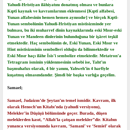
Yahudi-Hristiyan ilâhiyatını donatmış olması ve bunlara
Kıptî kaynak ve kavramlarının eklenmesi [Kıptî alfabesi,
Yunan alfabesinin hemen hemen aynısıdır] ve birçok Kıptî-
Yunan sembolünün Yahudi-Hristiyan mistisizminde yer
bulması, bu iki muharref dinin kaynaklarında eski Mısır-eski
Yunan ve Mandeen dinlerinin bulunduğuna bir işâret teşkil
etmektedir. Haç sembolünün de, Eski Yunan, Eski Mısır ve
Hint mistisizminin sembolleri olduğu da bilinmektedir ve
Eski Mısır haçı ilâhe İsis’i sembolize etmektedir. Metatron’a
Tetragram isminin yüklenmesinin sebebi ise, Taht’ın
başmuhafızı olarak, 4 bir yanını, Yahweh’in 4 harfiyle
kuşatmış olmasındandır. Şimdi bir başka varlığa geçelim.
Samael;
Samael, Judaizm’de Şeytan’ın temel ismidir. Kavram, ilk
olarak Henoch’un Kitabı’nda (yahudi versiyonu),
Melekler’in Düşüşü bölümünde geçer. Burada, düşen
meleklerden kasıt, “Allah’la çatışan melekler”dir. Kitabın
yunanca versiyonunda kavram, ‘Samani’ ve ‘Semiel’ olarak