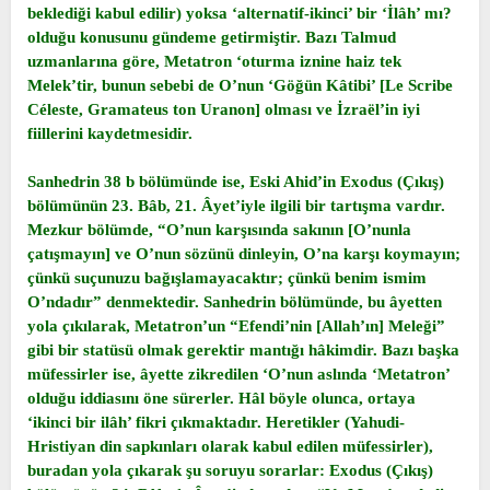
beklediği kabul edilir) yoksa ‘alternatif-ikinci’ bir ‘İlâh’ mı?
olduğu konusunu gündeme getirmiştir. Bazı Talmud
uzmanlarına göre, Metatron ‘oturma iznine haiz tek
Melek’tir, bunun sebebi de O’nun ‘Göğün Kâtibi’ [Le Scribe
Céleste, Gramateus ton Uranon] olması ve İzraël’in iyi
fiillerini kaydetmesidir.
Sanhedrin 38 b bölümünde ise, Eski Ahid’in Exodus (Çıkış)
bölümünün 23. Bâb, 21. Âyet’iyle ilgili bir tartışma vardır.
Mezkur bölümde, “O’nun karşısında sakının [O’nunla
çatışmayın] ve O’nun sözünü dinleyin, O’na karşı koymayın;
çünkü suçunuzu bağışlamayacaktır; çünkü benim ismim
O’ndadır” denmektedir. Sanhedrin bölümünde, bu âyetten
yola çıkılarak, Metatron’un “Efendi’nin [Allah’ın] Meleği”
gibi bir statüsü olmak gerektir mantığı hâkimdir. Bazı başka
müfessirler ise, âyette zikredilen ‘O’nun aslında ‘Metatron’
olduğu iddiasını öne sürerler. Hâl böyle olunca, ortaya
‘ikinci bir ilâh’ fikri çıkmaktadır. Heretikler (Yahudi-
Hristiyan din sapkınları olarak kabul edilen müfessirler),
buradan yola çıkarak şu soruyu sorarlar: Exodus (Çıkış)