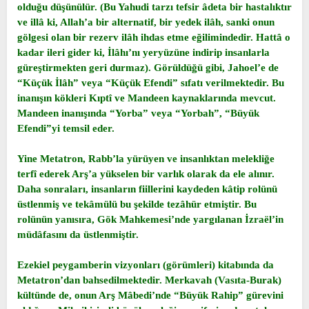
olduğu düşünülür. (Bu Yahudi tarzı tefsir âdeta bir hastalıktır
ve illâ ki, Allah’a bir alternatif, bir yedek ilâh, sanki onun
gölgesi olan bir rezerv ilâh ihdas etme eğilimindedir. Hattâ o
kadar ileri gider ki, İlâhı’nı yeryüzüne indirip insanlarla
güreştirmekten geri durmaz). Görüldüğü gibi, Jahoel’e de
“Küçük İlâh” veya “Küçük Efendi” sıfatı verilmektedir. Bu
inanışın kökleri Kıptî ve Mandeen kaynaklarında mevcut.
Mandeen inanışında “Yorba” veya “Yorbah”, “Büyük
Efendi”yi temsil eder.
Yine Metatron, Rabb’la yürüyen ve insanlıktan melekliğe
terfî ederek Arş’a yükselen bir varlık olarak da ele alınır.
Daha sonraları, insanların fiillerini kaydeden kâtip rolünü
üstlenmiş ve tekâmülü bu şekilde tezâhür etmiştir. Bu
rolünün yanısıra, Gök Mahkemesi’nde yargılanan İzraël’in
müdâfasını da üstlenmiştir.
Ezekiel peygamberin vizyonları (görümleri) kitabında da
Metatron’dan bahsedilmektedir. Merkavah (Vasıta-Burak)
kültünde de, onun Arş Mâbedi’nde “Büyük Rahip” gürevini