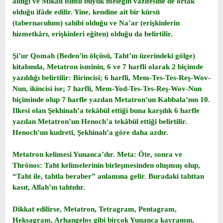
aldığı ve Mikail isimli büyük meleğin vazifesine de ortak
olduğu ifâde edilir. Yine, kendine ait bir kürsü
(tabernaculum) sahibi olduğu ve Na’ar (erişkinlerin
hizmetkârı, erişkinleri eğiten) olduğu da belirtilir.
Şi’ur Qomah (Beden’in ölçüsü, Taht’ın üzerindeki gölge)
kitabında, Metatron isminin, 6 ve 7 harfli olarak 2 biçimde
yazıldığı belirtilir: Birincisi; 6 harfli, Mem-Tes-Tes-Reş-Wov-
Nun, ikincisi ise; 7 harfli, Mem-Yod-Tes-Tes-Reş-Wov-Nun
biçiminde olup 7 harfle yazılan Metatron’un Kabbala’nın 10.
Ilkesi olan Şekhinah’a tekâbül ettiği buna karşılık 6 harfle
yazılan Metatron’un Henoch’a tekâbül ettiği belirtilir.
Henoch’un kudreti, Şekhinah’a göre daha azdır.
Metatron kelimesi Yunanca’dır. Meta: Öte, sonra ve
Thrônos: Taht kelimelerinin birleşmesinden oluşmuş olup,
“Taht ile, tahtla beraber” anlamına gelir. Buradaki tahttan
kasıt, Allah’ın tahtıdır.
Dikkat edilirse, Metatron, Tetragram, Pentagram,
Heksagram, Arhangelos gibi birçok Yunanca kavramın,