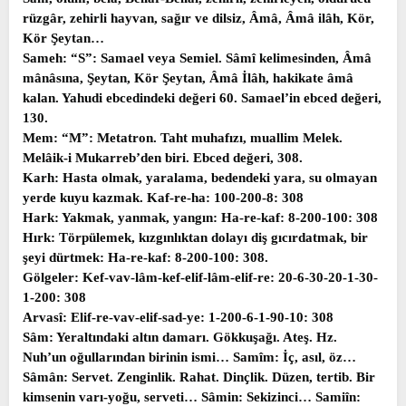
rüzgâr, zehirli hayvan, sağır ve dilsiz, Âmâ, Âmâ ilâh, Kör,
Kör Şeytan…
Sameh: “S”: Samael veya Semiel. Sâmî kelimesinden, Âmâ
mânâsına, Şeytan, Kör Şeytan, Âmâ İlâh, hakikate âmâ
kalan. Yahudi ebcedindeki değeri 60. Samael’in ebced değeri,
130.
Mem: “M”: Metatron. Taht muhafızı, muallim Melek.
Melâik-i Mukarreb’den biri. Ebced değeri, 308.
Karh: Hasta olmak, yaralama, bedendeki yara, su olmayan
yerde kuyu kazmak. Kaf-re-ha: 100-200-8: 308
Hark: Yakmak, yanmak, yangın: Ha-re-kaf: 8-200-100: 308
Hırk: Törpülemek, kızgınlıktan dolayı diş gıcırdatmak, bir
şeyi dürtmek: Ha-re-kaf: 8-200-100: 308.
Gölgeler: Kef-vav-lâm-kef-elif-lâm-elif-re: 20-6-30-20-1-30-
1-200: 308
Arvasî: Elif-re-vav-elif-sad-ye: 1-200-6-1-90-10: 308
Sâm: Yeraltındaki altın damarı. Gökkuşağı. Ateş. Hz.
Nuh’un oğullarından birinin ismi… Samîm: İç, asıl, öz…
Sâmân: Servet. Zenginlik. Rahat. Dinçlik. Düzen, tertib. Bir
kimsenin varı-yoğu, serveti… Sâmin: Sekizinci… Samiîn: