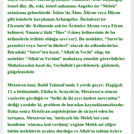
temel ilke, ilk, eski, temel anlamına-Angelos ise “Melek”
mânâsına gelmektedir. İslâm’da Âlun, Âliyun veya İlliyun
gibi isimlerle karşılanan Arhangelos. İbrânîcesi ise
Elyomin’dir. Kelimenin aslı ise Ârâmîce Alyum veya Elyun
kelimesi, Yunanca’daki “İlios”-Güneş kelimesinin de bu
kelimelerle irtibâtı olduğu savı var]. Bu melekler, “Suret’in
prensleri veya Suret’in ilkeleri” olarak da adlandırılırlar.
Buradaki “Suret”ten kasıt, “Allah’ın Vechi” olup, bu
melekler “Allah’ın Vechini” muhafaza etmekle görevlidirler.
Muhafazadan kasıt da, Vechullah’ı perdelemek, gizlemek,
gölgelemektir.
Metatron ismi, Babil Talmud’unda 3 yerde geçer; Hagigah
15 a bölümünde, Elisha b. Avuyah’ın, Metatron’u oturur
vaziyette gördüğü ve “belki de iki ayrı kudret mevcuttur”
dediği yazılıdır ki, problem de buradan kaynaklanmaktadır.
Daha sonra Hristiyan anjelolojisine de sirâyet eden bu
tartışma, Metatron’un, ‘imtiyazlı bir Melek’mi yani
kendisine ‘oturma izni verilmiş’ yegâne Melek mi (diğer
bütün meleklerin ayakta durduğu ve Allah’ın tahtını öylece