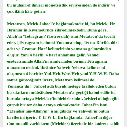
bu muharref dinleri monoteistlik seviyesinden de indirir ve
çok ilâhlı hâle getirir.
Metatron, Melek Jahoel’e bağlamaktadır ki, bu Melek, Hz.
İbrahim’in Kıyâmeti’nde zikredilmektedir. Buna göre,
Allah’ın ‘Tetragram’ (Totrossiah) ismi Metatron’da tecelli
eder. [Tetragram kelimesi Yunanca olup, Tetra: Dörtlü, dört
adet ve Grama: Harf kelimelrinin yanyana gelmesinden
oluşur. Yani 4 harfli, 4 harf anlamına gelir. Yahudi
esoterizminde Allah’ın isimlerinden birinin Tetragram
olmasının nedeni, İbrânîce Yahveh-Yehova kelimesini
oluşturan 4 harftir: Yod-Heh-Wov-Heh yani Y-H-W-H. Daha
sonra göreceğimiz üzere, Metatron kelimesi de
Yunanca’dır]. Jahoel adlı büyük meleğe taalluk eden bütün
bu sıfatların müteâkiben Metatron’a geçtiği kabul edilir ki,
burada ortaya Melekler’in birbirlerinin vârisleri olduğu gibi
çarpık bir tez daha ortaya çıkmaktadır. Jahoel’in ismi
“Efendisi’nin-Allah’ın” ismi gibidir ve Yahweh’in bütün
harflerini içerir: Y-H-W-L. Bu bağlamda, Jahoel’in diğer
tüm muadil varlıkların (Melekler) üzerinde bir kudrete sahib