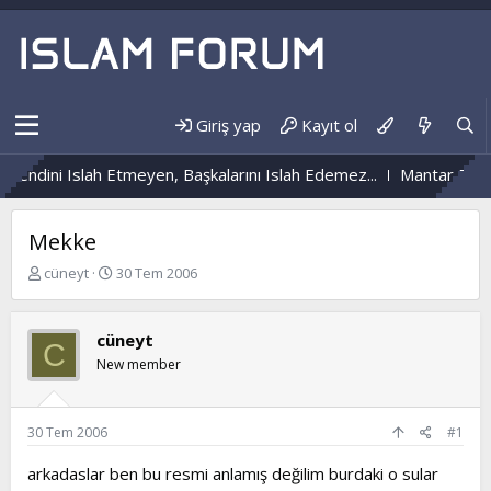
Giriş yap
Kayıt ol
Kendini Islah Etmeyen, Başkalarını Islah Edemez...
Mantar Enfek
Mekke
K
B
cüneyt
30 Tem 2006
o
a
n
ş
b
l
cüneyt
C
u
a
New member
y
n
u
g
b
ı
a
ç
30 Tem 2006
#1
ş
t
l
a
arkadaslar ben bu resmi anlamış değilim burdaki o sular
a
r