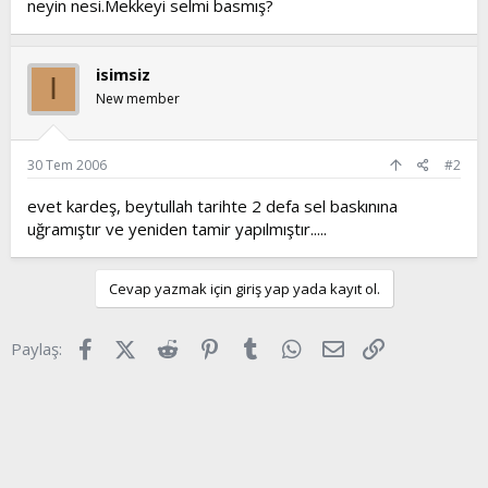
neyin nesi.Mekkeyi selmi basmış?
t
i
a
h
n
i
isimsiz
I
New member
30 Tem 2006
#2
evet kardeş, beytullah tarihte 2 defa sel baskınına
uğramıştır ve yeniden tamir yapılmıştır.....
Cevap yazmak için giriş yap yada kayıt ol.
Facebook
X (Twitter)
Reddit
Pinterest
Tumblr
WhatsApp
E-posta
Link
Paylaş: