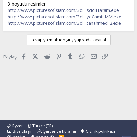
l
a
3 boyutlu resimler
a
r
http://www.picturesofislam.com/3d ...scidiHaram.exe
t
i
http://www.picturesofislam.com/3d ...yeCamii-MM.exe
a
h
http://www.picturesofislam.com/3d ...tanahmed-2.exe
n
i
Cevap yazmak için giriş yap yada kayıt ol.
Facebook
X (Twitter)
Reddit
Pinterest
Tumblr
WhatsApp
E-posta
Link
Paylaş:
Ryzer
Türkçe (TR)
Bize ulaşın
Şartlar ve kurallar
Gizlilik politikası
R