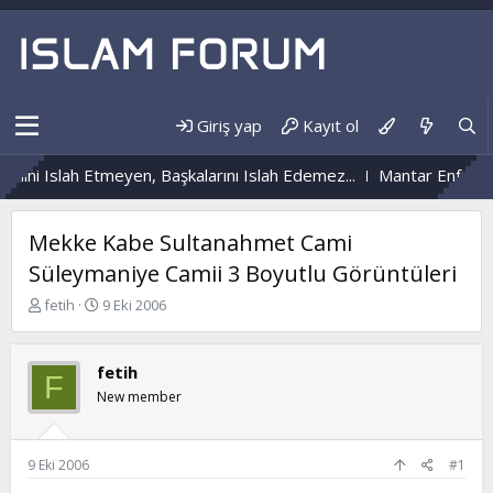
Giriş yap
Kayıt ol
dini Islah Etmeyen, Başkalarını Islah Edemez...
Mantar Enfeksiy
Mekke Kabe Sultanahmet Cami
Süleymaniye Camii 3 Boyutlu Görüntüleri
K
B
fetih
9 Eki 2006
o
a
n
ş
b
l
fetih
F
u
a
New member
y
n
u
g
b
ı
a
ç
9 Eki 2006
#1
ş
t