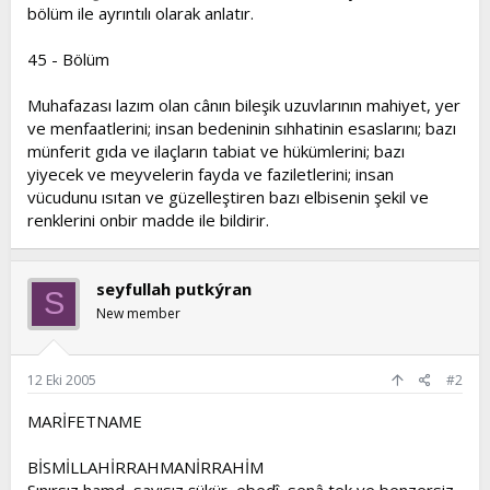
bölüm ile ayrıntılı olarak anlatır.
45 - Bölüm
Muhafazası lazım olan cânın bileşik uzuvlarının mahiyet, yer
ve menfaatlerini; insan bedeninin sıhhatinin esaslarını; bazı
münferit gıda ve ilaçların tabiat ve hükümlerini; bazı
yiyecek ve meyvelerin fayda ve faziletlerini; insan
vücudunu ısıtan ve güzelleştiren bazı elbisenin şekil ve
renklerini onbir madde ile bildirir.
seyfullah putkýran
S
New member
12 Eki 2005
#2
MARİFETNAME
BİSMİLLAHİRRAHMANİRRAHİM