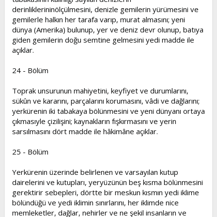
derinliklerininölçülmesini, denizle gemilerin yürümesini ve
gemilerle halkın her tarafa varıp, murat almasını; yeni
dünya (Amerika) bulunup, yer ve deniz devr olunup, batıya
giden gemilerin doğu semtine gelmesini yedi madde ile
açıklar.
24 - Bölüm
Toprak unsurunun mahiyetini, keyfiyet ve durumlarını,
sükûn ve kararını, parçalarını korumasını, vâdi ve dağlarını;
yerkürenin iki tabakaya bölünmesini ve yeni dünyanı ortaya
çıkmasıyle çizilişini; kaynakların fışkırmasını ve yerin
sarsılmasını dört madde ile hâkimâne açıklar.
25 - Bölüm
Yerkürenin üzerinde belirlenen ve varsayılan kutup
dairelerini ve kutupları, yeryüzünün beş kısma bölünmesini
gerektirir sebepleri, dörtte bir meskun kısmın yedi iklime
bölündüğü ve yedi iklimin sınırlarını, her iklimde nice
memleketler, dağlar, nehirler ve ne şekil insanların ve