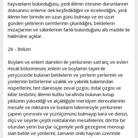
hayvanların bulunduğunu, yedi iklimin ötesinin durumlarının
doksanıncı enleme dek keşfedildiğini ve incelendiğini, yedi
iklimin her birinde en uzun günü bulmayı ve en uzun
günden şehirlerin semtlerinin çıkarıldığını, beldelerin
mizaçlarının ve sâkinlerinin farklı bulunduğunu altı madde ile
hakîmâne açıklar.
26 - Bölüm
Boylam ve enlem daireleri ile yerkürenin satranç ve evleri
misali bölünmesini; enlem ve boylamın tayini ile
yeryüzünde bulunan beldelerin ve yerlerin yerlerinin ve
yönlerinin birbirlerine uzaklık ve yakınlık bakımından
nispetlerini; hint dairesiyle zeval çizgisi, itidal çizgisi ve
kıble tesbitini; âlemin kutbu tarafında bulunan kutup
yıldızının yüksekliği ve alçaklığıyle meridyen derecelerinin
mesafe ve miktarını ve bunların bilinmesiyle yerkürenin
çapının çevresini ve yüzölçümünü bulmayıp kara ve denizi,
ölçü ve seyirle çeşitli noktalarının mesafelerini; dörtte bir
oturulan yerin burçlar üçgeniyle yedi gezegene mensup
olan belde ve yönlerini; zamanın oniki hayvan üzerinde