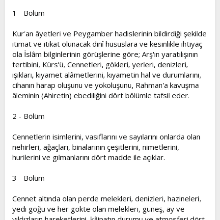
t
i
1 - Bölüm
a
h
n
i
Kur'an âyetleri ve Peygamber hadislerinin bildirdiği şekilde
itimat ve itikat olunacak dinî hususlara ve kesinlikle ihtiyaç
ola İslâm bilginlerinin görüşlerine göre; Arş'ın yaratılışının
tertibini, Kürs'ü, Cennetleri, gökleri, yerleri, denizleri,
ışıkları, kıyamet alâmetlerini, kıyametin hal ve durumlarını,
cihanın harap oluşunu ve yokoluşunu, Rahman'a kavuşma
âleminin (Ahiretin) ebediliğini dört bölümle tafsil eder.
2 - Bölüm
Cennetlerin isimlerini, vasıflarını ve sayılarını onlarda olan
nehirleri, ağaçları, binalarının çeşitlerini, nimetlerini,
hurilerini ve gılmanlarını dört madde ile açıklar.
3 - Bölüm
Cennet altında olan perde melekleri, denizleri, hazineleri,
yedi göğü ve her gökte olan melekleri, güneş, ay ve
yıldızların hareketlerini, kâinatın durumu ve atmosferi dört