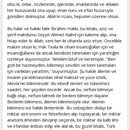
olsu ki, onlar, sözlerinde, işlerinde, imanlarında ve ahlakın
her hususunda ona uyup, iman nuru ve irfan huzuruyla
gönülleri dolmuştur. Allah'ın rızası, hepsinin üzerine olsun.
Bu hakir ve hakiki fakir İbrahim Hakkı, bu kitabı, aziz ve
şerif mahdumu Seyyit Ahmet Naîmî için kaleme alıp, ona
hitap eder ki: Allah, seni her iki cihanda aziz etsin. Öncelikle
malum olsun ki, Hak Teala iki cihanı insanoğulları için ve
insanoğullarını da ancak kendisini tanımaları için yarattığını
cümleye duyurmuştur. Nitekim lûtuf ve keremiyle: "Ben
gizli bir hazineydim, bilinmeyi sevdim ve beni tanımaları
için varlıkları yarattım," buyurmuştur. Şu halde âlemin ve
insanın yaratılmasından nihaî maksat ve yüce istek,
Mevla'nın bilinmesidir. Bu ebedî devlet ve tükenmez
saadet, her şeyden öncedir. Ancak bu, nefsini bilmeye
bağlı olup, nefsini bilmek de bedeni bilmeye dayanır.
Bedenin bilinmesi, âlemin bilinmesiyle olur. Alemin
bilinmesi ise hakiki ilimlerledir. Bu sebepden dolayı bir
miktar astronomi ve felsefeden alıp toplayarak, bir miktar
anatomi ilminden devşirip seçerek, bir miktar da kalb ilmi
ve irfandan iktibas edip ele alarak, bu güzel kitabı, Türk