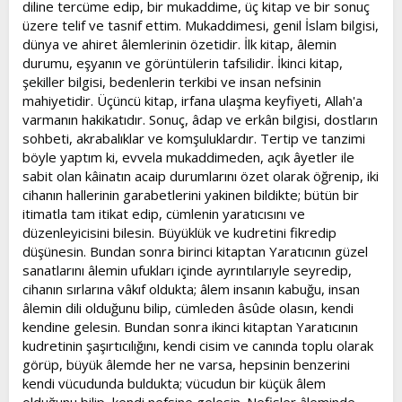
diline tercüme edip, bir mukaddime, üç kitap ve bir sonuç
üzere telif ve tasnif ettim. Mukaddimesi, genil İslam bilgisi,
dünya ve ahiret âlemlerinin özetidir. İlk kitap, âlemin
durumu, eşyanın ve görüntülerin tafsilidir. İkinci kitap,
şekiller bilgisi, bedenlerin terkibi ve insan nefsinin
mahiyetidir. Üçüncü kitap, irfana ulaşma keyfiyeti, Allah'a
varmanın hakikatıdır. Sonuç, âdap ve erkân bilgisi, dostların
sohbeti, akrabalıklar ve komşuluklardır. Tertip ve tanzimi
böyle yaptım ki, evvela mukaddimeden, açık âyetler ile
sabit olan kâinatın acaip durumlarını özet olarak öğrenip, iki
cihanın hallerinin garabetlerini yakinen bildikte; bütün bir
itimatla tam itikat edip, cümlenin yaratıcısını ve
düzenleyicisini bilesin. Büyüklük ve kudretini fikredip
düşünesin. Bundan sonra birinci kitaptan Yaratıcının güzel
sanatlarını âlemin ufukları içinde ayrıntılarıyle seyredip,
cihanın sırlarına vâkıf oldukta; âlem insanın kabuğu, insan
âlemin dili olduğunu bilip, cümleden âsûde olasın, kendi
kendine gelesin. Bundan sonra ikinci kitaptan Yaratıcının
kudretinin şaşırtıcılığını, kendi cisim ve canında toplu olarak
görüp, büyük âlemde her ne varsa, hepsinin benzerini
kendi vücudunda buldukta; vücudun bir küçük âlem