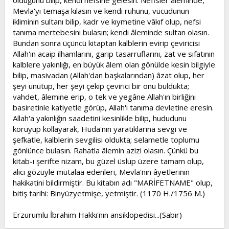
olduğunu bilip, kendi nefsine gelesin. Nefisler âleminde,
Mevla'yı temaşa kılasın ve kendi ruhunu, vücudunun
ikliminin sultanı bilip, kadr ve kıymetine vâkıf olup, nefsi
tanıma mertebesini bulasın; kendi âleminde sultan olasın.
Bundan sonra üçüncü kitaptan kalblerin evirip çeviricisi
Allah'ın acaip ilhamlarını, garip tasarruflarını, zat ve sıfatının
kalblere yakınlığı, en büyük âlem olan gönülde kesin bilgiyle
bilip, masivadan (Allah'dan başkalarından) âzat olup, her
şeyi unutup, her şeyi çekip çevirici bir onu buldukta;
vahdet, âlemine erip, o tek ve yegâne Allah'ın birliğini
basiretinle katiyetle görüp, Allah'ı tanıma devletine eresin.
Allah'a yakınlığın saadetini kesinlikle bilip, hududunu
koruyup kollayarak, Hüda'nın yaratıklarına sevgi ve
şefkatle, kalblerin sevgilisi oldukta; selametle toplumu
gönlünce bulasın. Rahatla âlemin azizi olasın. Çünkü bu
kitab-ı şerifte nizam, bu güzel üslup üzere tamam olup,
alıcı gözüyle mütalaa edenleri, Mevla'nın âyetlerinin
hakikatini bildirmiştir. Bu kitabın adı "MARİFETNAME" olup,
bitiş tarihi: Binyüzyetmişe, yetmiştir. (1170 H./1756 M.)
Erzurumlu İbrahim Hakkı'nın ansiklopedisi...(Sabır)