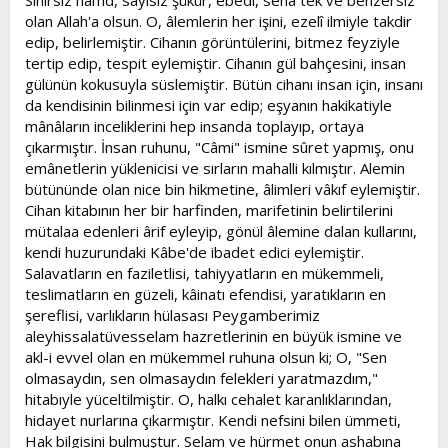
Sınırsız hamd, sayısız şükür, ebedî, senâ tek ve benzersiz
olan Allah'a olsun. O, âlemlerin her işini, ezelî ilmiyle takdir
edip, belirlemiştir. Cihanın görüntülerini, bitmez feyziyle
tertip edip, tespit eylemiştir. Cihanın gül bahçesini, insan
gülünün kokusuyla süslemiştir. Bütün cihanı insan için, insanı
da kendisinin bilinmesi için var edip; eşyanın hakikatiyle
mânâların inceliklerini hep insanda toplayıp, ortaya
çıkarmıştır. İnsan ruhunu, "Câmi" ismine sûret yapmış, onu
emânetlerin yüklenicisi ve sırların mahalli kılmıştır. Alemin
bütününde olan nice bin hikmetine, âlimleri vâkıf eylemiştir.
Cihan kitabının her bir harfinden, marifetinin belirtilerini
mütalaa edenleri ârif eyleyip, gönül âlemine dalan kullarını,
kendi huzurundaki Kâbe'de ibadet edici eylemiştir.
Salavatların en faziletlisi, tahiyyatların en mükemmeli,
teslimatların en güzeli, kâinatı efendisi, yaratıkların en
şereflisi, varlıkların hülasası Peygamberimiz
aleyhissalatüvesselam hazretlerinin en büyük ismine ve
akl-i evvel olan en mükemmel ruhuna olsun ki; O, "Sen
olmasaydın, sen olmasaydın felekleri yaratmazdım,"
hitabıyle yüceltilmiştir. O, halkı cehalet karanlıklarından,
hidayet nurlarına çıkarmıştır. Kendi nefsini bilen ümmeti,
Hak bilgisini bulmuştur. Selam ve hürmet onun ashabına