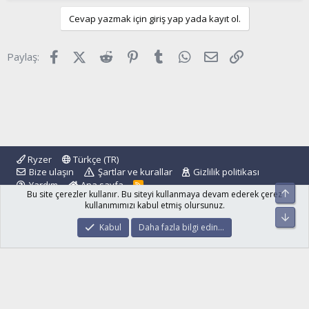
Cevap yazmak için giriş yap yada kayıt ol.
Facebook
X (Twitter)
Reddit
Pinterest
Tumblr
WhatsApp
E-posta
Link
Paylaş:
Ryzer
Türkçe (TR)
Bize ulaşın
Şartlar ve kurallar
Gizlilik politikası
Yardım
Ana sayfa
R
Üst
Bu site çerezler kullanır. Bu siteyi kullanmaya devam ederek çerez
S
S
kullanımımızı kabul etmiş olursunuz.
Alt
®
Community platform by XenForo
© 2010-2024 XenForo Ltd.
Kabul
Daha fazla bilgi edin…
islamforum.com.tr
© 2001 - 2024