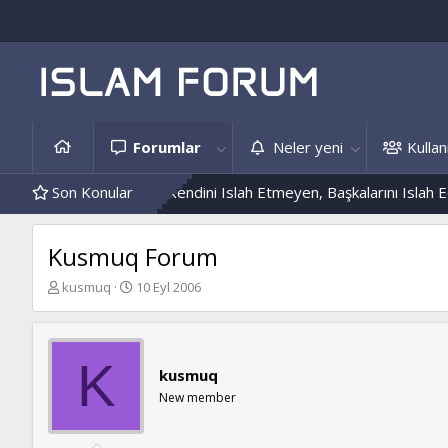
Forumlar
Neler yeni
Kullanı
 Ve Hâdis Örnekleri
Son Konular
Kendini Islah Etmeyen, Başkalarını Islah Edem
Kusmuq Forum
K
B
kusmuq
10 Eyl 2006
o
a
n
ş
b
l
u
a
K
kusmuq
y
n
u
g
New member
b
ı
a
ç