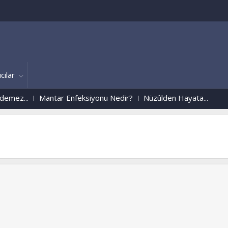
cılar
ez...
Mantar Enfeksiyonu Nedir?
Nüzûlden Hayata...