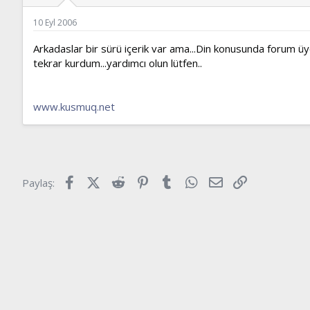
ş
t
l
a
10 Eyl 2006
a
r
t
i
Arkadaslar bir sürü içerik var ama...Din konusunda forum üye
a
h
tekrar kurdum...yardımcı olun lütfen..
n
i
www.kusmuq.net
Facebook
X (Twitter)
Reddit
Pinterest
Tumblr
WhatsApp
E-posta
Link
Paylaş: