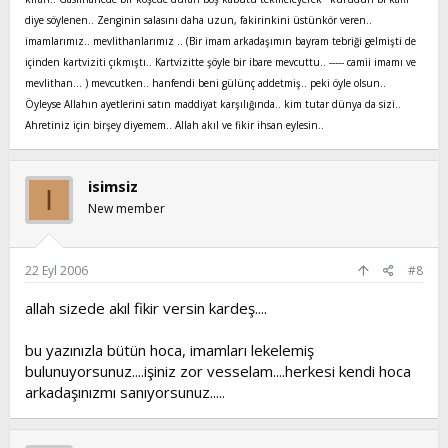
diye söylenen.. Zenginin salasını daha uzun, fakirinkini üstünkör veren..
imamlarımız.. mevlithanlarımız .. (Bir imam arkadaşımın bayram tebriği gelmişti de
içinden kartviziti çıkmıştı.. Kartvizitte şöyle bir ibare mevcuttu.. ----- camii imamı ve
mevlithan... ) mevcutken.. hanfendi beni gülünç addetmiş.. peki öyle olsun..
Öyleyse Allahın ayetlerini satın maddiyat karşılığında.. kim tutar dünya da sizi..
Ahretiniz için birşey diyemem.. Allah akıl ve fikir ihsan eylesin..
isimsiz
I
New member
22 Eyl 2006
#8
allah sizede akıl fikir versin kardeş....
bu yazınızla bütün hoca, imamları lekelemiş
bulunuyorsunuz....işiniz zor vesselam....herkesi kendi hoca
arkadaşınızmı sanıyorsunuz.....