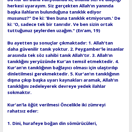
herkesi uyarayım. Siz gerçekten Allah'ın yanında
başka ilahların bulunduğuna tanıklık ediyor
musunuz?" De ki: 'Ben buna tanıklık etmiyorum.' De
ki: 'O, sadece tek bir tanrıdır. Ve ben sizin ortak
tuttuğunuz şeylerden uzağım." (En'am, 19)
Bu ayetten şu sonuçlar çıkmaktadır: 1. Allah'tan
daha güvenilir tanık yoktur. 2. Peygamber'le insanlar
arasında tek söz sahibi tanık Allah'tır. 3. Allah'ın
tanıklığını yeryüzünde Kur'an temsil etmektedir. 4.
Kur'an'ın tanıklığının bağlayıcı olması için ulaştırılıp
dinletilmesi gerekmektedir. 5. Kur'an'ın tanıklığının
dışına çıkıp başka uyarı kaynakları aramak, Allah'ın
tanıklığını zedeleyerek devreye yedek ilahlar
sokmaktır.
Kur'an'la öğüt verilmesi Öncelikle iki zümreyi
rahatsız eder:
1. Dini, hurafeye boğan din sömürücüleri,