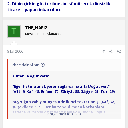
2. Dinin çirkin gösterilmesini sömürerek dinsizlik
ticareti yapan inkarcıları.
THE_HAFIZ
T
Mesajlari Onaylanacak
9 Eyl 2006
#2
chamdali' Alıntı:
Kur'an'la öğüt verin !
"Eğer hatırlatmak yarar sağlarsa hatırlat/öğüt ver."
(A'lâ, 9; Kaf, 45; En'am, 70; Zâriyât 55;Gâşiye, 21; Tur, 29)
Buyruğun vahiy bünyesinde ikinci tekrarlanışı (Kaf, 45)
şu şekildedir: "... Benim tehdidimden korkanlara
sadece Kur'an'la öğüt ver." Demek oluyor ki, öğüt
Genişletmek için tıkla ...
verme Kur'an'la olacaktır.
Buyrukta kullanılan kelime, "zekkir" dir. Zikir