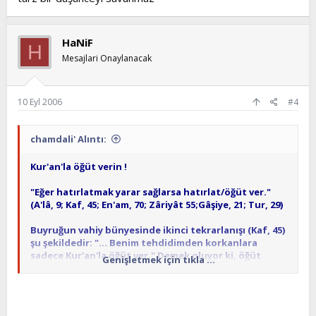
tanıklığını zedeleyerek devreye yedek ilahlar
sokmaktır.
Kur'an'la öğüt verilmesi Öncelikle iki zümreyi rahatsız
HaNiF
H
eder:
Mesajlari Onaylanacak
1. Dini, hurafeye boğan din sömürücüleri,
2. Dinin çirkin gösterilmesini sömürerek dinsizlik
10 Eyl 2006
#4
ticareti yapan inkarcıları.
chamdali' Alıntı:
Kur'an'la öğüt verin !
"Eğer hatırlatmak yarar sağlarsa hatırlat/öğüt ver."
(A'lâ, 9; Kaf, 45; En'am, 70; Zâriyât 55;Gâşiye, 21; Tur, 29)
Buyruğun vahiy bünyesinde ikinci tekrarlanışı (Kaf, 45)
şu şekildedir: "... Benim tehdidimden korkanlara
sadece Kur'an'la öğüt ver." Demek oluyor ki, öğüt
Genişletmek için tıkla ...
verme Kur'an'la olacaktır.
Buyrukta kullanılan kelime, "zekkir" dir. Zikir
kökünden gelir. Zikir, Kur'an'ın adlarından biri*dir. O