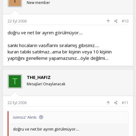
New member
22 Eyl 2006
#10
doğru ve net bir ayrım görülmüyor....
sanki hocaların vasıflarını sıralamış gibisiniz.....
kuran tabiki satılmaz...ama bir kişinin veya 10 kişinin
yaptığını genelleme yapamazsınız....öyle değilmi....
THE_HAFIZ
T
Mesajlari Onaylanacak
22 Eyl 2006
#11
isimsiz' Alıntı:
doğru ve net bir ayrım görülmüyor....