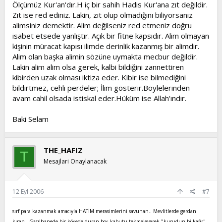
Ölçümüz Kur'an'dır.H iç bir sahih Hadis Kur'ana zıt değildir.
Zıt ise red ediniz. Lakin, zıt olup olmadığını biliyorsanız
alimsiniz demektir. Alim değilseniz red etmeniz doğru
isabet etsede yanlıştır. Açık bir fitne kapsıdır. Alim olmayan
kişinin müracat kapısı ilimde derinlik kazanmış bir alimdir.
Alim olan başka alimin sözüne uymakta mecbur değildir.
Lakin alim alim olsa gerek, kalbi bildiğini zannettiren
kibirden uzak olması iktiza eder. Kibir ise bilmediğini
bildirtmez, cehli perdeler; İlim gösterir.Böylelerinden
avam cahil olsada istiskal eder.Hüküm ise Allah'ındır.
Baki Selam
THE_HAFIZ
T
Mesajlari Onaylanacak
12 Eyl 2006
#7
sırf para kazanmak amacıyla HATİM merasimlerini savunan.. Mevlitlerde gerdan
kıran.. Gasılhanede bir köşede duran boş kabutu tekmeleyerek "kurudun bi kafir"