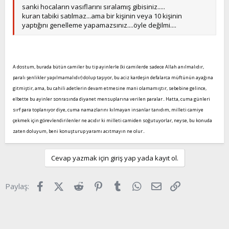
sanki hocaların vasıflarını sıralamış gibisiniz.....
kuran tabiki satılmaz...ama bir kişinin veya 10 kişinin
yaptığını genelleme yapamazsınız....öyle değilmi....
A dostum, burada bütün camiler bu tip ayinlerle (ki camilerde sadece Allah anılmalıdır,
paralı şenlikler yapılmamalıdır) dolup taşıyor, bu aciz kardeşin defalarca müftünün ayağına
gitmiştir, ama, bu cahili adetlerin devam etmesine mani olamamıştır, sebebine gelince,
elbette bu ayinler sonrasında diyanet mensuplarına verilen paralar.. Hatta, cuma günleri
sırf para toplanıyor diye, cuma namazlarını kılmayan insanlar tanıdım, milleti camiye
çekmek için görevlendirilenler ne acıdır ki milleti camiden soğutuyorlar, neyse, bu konuda
zaten doluyum, beni konuşturup yaramı acıtmayın ne olur..
Cevap yazmak için giriş yap yada kayıt ol.
Facebook
X (Twitter)
Reddit
Pinterest
Tumblr
WhatsApp
E-posta
Link
Paylaş: