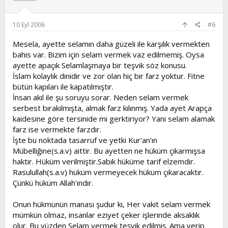
Kur'an'la öğüt verilmesi Öncelikle iki zümreyi rahatsız
eder:
10 Eyl 2006
#6
1. Dini, hurafeye boğan din sömürücüleri,
Mesela, ayette selamın daha güzeli ile karşılık vermekten
bahis var. Bizim için selam vermek vaz edilmemiş. Oysa
2. Dinin çirkin gösterilmesini sömürerek dinsizlik
ayette apaçık Selamlaşmaya bir teşvik söz konusu.
ticareti yapan inkarcıları.
İslam kolaylık dinidir ve zor olan hiç bir farz yoktur. Fitne
bütün kapıları ile kapatılmıştır.
İnsan akıl ile şu soruyu sorar. Neden selam vermek
serbest bırakılmışta, almak farz kılınmış. Yada ayet Arapça
kaidesine göre tersinide mi gerktiriyor? Yani selam alamak
farz ise vermekte farzdır.
İşte bu noktada tasarruf ve yetki Kur'an'ın
Mübelliğine(s.a.v) aittir. Bu ayetten ne hüküm çıkarmışsa
haktır. Hüküm verilmiştir.Sabık hüküme tarif elzemdir.
Rasulullah(s.a.v) hüküm vermeyecek hüküm çıkaracaktır.
Çünkü hüküm Allah'ındır.
Onun hükmünün manası şudur ki, Her vakit selam vermek
mümkün olmaz, insanlar eziyet çeker işlerinde aksaklık
olur. Bu yüzden Selam vermek teşvik edilmiş. Ama verip