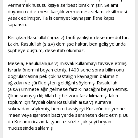
vermemek hususu kişiye serbest bırakılmıştır. Selamı
duyanın red etmesi ,karşılık vermemesi,selamı eksiltmesi
yasak edilmiştir. Ta ki cemiyet kaynaşsın,fitne kapısı
kapansın.
Biri çıksa Rasulullah'ın(a.s.v) tarifi yanlıştır dese merduttur.
Lakin, Rasulullah (s.a.v) demişse haktır, ben geliş yolunda
şüpheye düştüm, dese itab olunmaz.
Mesela, Rasulullah(a.s.v) misvak kullanmayı tavsiye etmiş.
Israrla önemini beyan etmiş. 1400 sene sonra bilim onu
doğrularcasına pek çok hastalığın kaynağının bakımsız
ağızdan ve çürük dişten geldiğini söylemiş. Rasulullah
(a.s.v) ümmete ağır gelmese farz kılınacağını beyan etmiş.
Çıkan sonuş şu ki; Allah hiç bir zoru farz kılmamış, lakin
toplum için faydalı olanı Rasulullah'a(s.a.v) Kur'an'a
sokmadan söylemiş, hem o tavsiyeyi Kur'an'ın bir yerine
imaen veya işareten bazı yerde seraheten derc etmiş. Bu
da Kur'an'ın icazında ,yani az sözle çok şeyi beyan
mucizesinde saklamış.