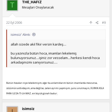
THE_HAFIZ
T
Mesajlari Onaylanacak
22 Eyl 2006
#9
isimsiz' Alıntı:
allah sizede akıl fikir versin kardeş....
bu yazınızla bütün hoca, imamları lekelemiş
bulunuyorsunuz....işiniz zor vesselam....herkesi kendi hoca
arkadaşınızmı sanıyorsunuz.....
Bütün hocaları niye lekelemişim, eğer bu anlattıklarım bütün imamlarda mevcutsa,
sözümün ardındayım, ama değilse, zaten ayrımı yapmışım, şunu unutmayın, KURAN ASLA
PARA İLE SA-TI-LA-MAZ.. en büyük günah budur..
isimsiz
I