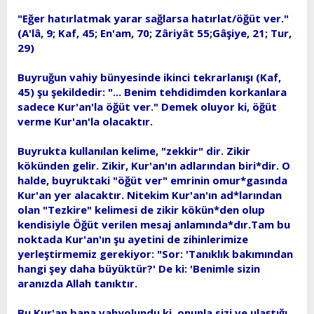
t
i
"Eğer hatırlatmak yarar sağlarsa hatırlat/öğüt ver."
a
h
(A'lâ, 9; Kaf, 45; En'am, 70; Zâriyât 55;Gâşiye, 21; Tur,
n
i
29)
Buyruğun vahiy bünyesinde ikinci tekrarlanışı (Kaf,
45) şu şekildedir: "... Benim tehdidimden korkanlara
sadece Kur'an'la öğüt ver." Demek oluyor ki, öğüt
verme Kur'an'la olacaktır.
Buyrukta kullanılan kelime, "zekkir" dir. Zikir
kökünden gelir. Zikir, Kur'an'ın adlarından biri*dir. O
halde, buyruktaki "öğüt ver" emrinin omur*gasında
Kur'an yer alacaktır. Nitekim Kur'an'ın ad*larından
olan "Tezkire" kelimesi de zikir kökün*den olup
kendisiyle Öğüt verilen mesaj anlamında*dır.Tam bu
noktada Kur'an'ın şu ayetini de zihinlerimize
yerleştirmemiz gerekiyor: "Sor: 'Tanıklık bakımından
hangi şey daha büyüktür?' De ki: 'Benimle sizin
aranızda Allah tanıktır.
Bu Kur'an bana vahyolundu ki, onunla sizi ve ulaştığı