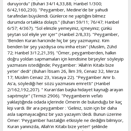
duruyordu" (Buhari 34/14,33,88; Hanbel 1/300;
6/42,160,230). "Peygamber, Medine'de bir yahudi
tarafından büyülendi. Günlerce ne yaptığını bilmez
durumda ortalıkta dolaştı." (Buhari 59/11; 76/47; Hanbel
6/57; 4/367). "Sol elinizle yemeyiniz, içmeyiniz; çünkü
şeytan sol eliyle yer içer" (Hanbel 2/8,33). "Peygamber,
'Benden Kuran haricinde hiç bir şey yazmayınız. Kim
benden bir şey yazdıysa onu imha etsin" (Muslim, Zühd
72; Hanbel 3/12,21,39). "Ömer, peygamberden, halkın
doğru yoldan sapmamaları için kendisine birşeyler söyleyip
yazmasını istediğinde; Peygamber: 'Allah'ın Kitabı bize
yeter' dedi" (Buhari İtisam 26, İlim 39, Cenaiz 32, Merza
17; Müslim Cenaiz 23, Vasaya 22). "Peygamber Amr b.
As'a, söylediği her sözü yazmasını emretti" (Hanbel
2/162,192,207). " Kuran'dan başka hidayet kaynağı arayan
sapıtmıştır" (Tirmizi 2906). "Peygamberin vefatı
yaklaştığında odada içlerinde Ömerin de bulunduğu bir kaç
kişi vardı. Bir ara peygamber : 'Geliniz, sizin için bir daha
asla sapmayacağınız bir yazı yazayım.'dedi. Bunun üzerine
Ömer: 'Peygamber hastalığın etkisiyle ne dediğini bilmiyor,
Kuran yanınızda, Allah'ın Kitabı bize yeter!' şeklinde