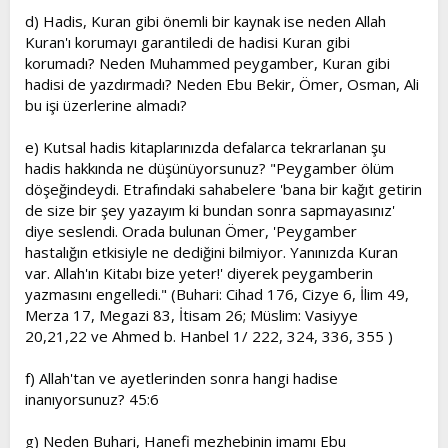
d) Hadis, Kuran gibi önemli bir kaynak ise neden Allah
Kuran'ı korumayı garantiledi de hadisi Kuran gibi
korumadı? Neden Muhammed peygamber, Kuran gibi
hadisi de yazdırmadı? Neden Ebu Bekir, Ömer, Osman, Ali
bu işi üzerlerine almadı?
e) Kutsal hadis kitaplarınızda defalarca tekrarlanan şu
hadis hakkında ne düşünüyorsunuz? "Peygamber ölüm
döşeğindeydi. Etrafındaki sahabelere 'bana bir kağıt getirin
de size bir şey yazayım ki bundan sonra sapmayasınız'
diye seslendi. Orada bulunan Ömer, 'Peygamber
hastalığın etkisiyle ne dediğini bilmiyor. Yanınızda Kuran
var. Allah'ın Kitabı bize yeter!' diyerek peygamberin
yazmasını engelledi." (Buhari: Cihad 176, Cizye 6, İlim 49,
Merza 17, Megazi 83, İtisam 26; Müslim: Vasiyye
20,21,22 ve Ahmed b. Hanbel 1/ 222, 324, 336, 355 )
f) Allah'tan ve ayetlerinden sonra hangi hadise
inanıyorsunuz? 45:6
g) Neden Buhari, Hanefi mezhebinin imamı Ebu