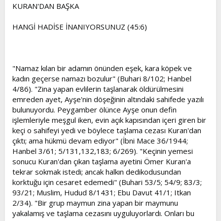
l
a
KURAN'DAN BAŞKA
a
r
t
i
HANGİ HADİSE İNANIYORSUNUZ (45:6)
a
h
n
i
"Namaz kılan bir adamın önünden eşek, kara köpek ve
kadın geçerse namazı bozulur" (Buhari 8/102; Hanbel
4/86). "Zina yapan evlilerin taşlanarak öldürülmesini
emreden ayet, Ayşe'nin döşeğinin altındaki sahifede yazılı
bulunuyordu. Peygamber ölünce Ayşe onun defin
işlemleriyle meşgul iken, evin açık kapısından içeri giren bir
keçi o sahifeyi yedi ve böylece taşlama cezası Kuran'dan
çıktı; ama hükmü devam ediyor" (İbni Mace 36/1944;
Hanbel 3/61; 5/131,132,183; 6/269). "Keçinin yemesi
sonucu Kuran'dan çıkan taşlama ayetini Ömer Kuran'a
tekrar sokmak istedi; ancak halkın dedikodusundan
korktuğu için cesaret edemedi" (Buhari 53/5; 54/9; 83/3;
93/21; Muslim, Hudud 8/1431; Ebu Davut 41/1; Itkan
2/34). "Bir grup maymun zina yapan bir maymunu
yakalamış ve taşlama cezasını uyguluyorlardı. Onları bu