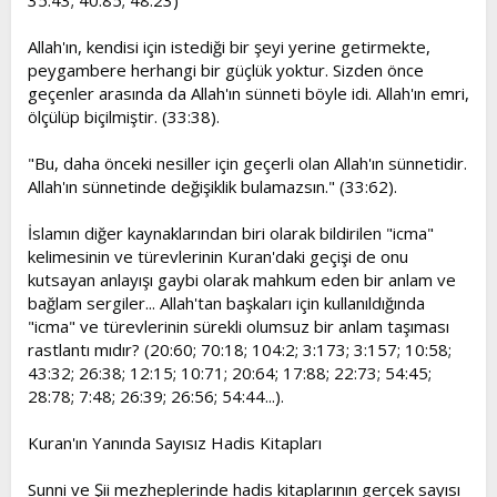
35:43; 40:85; 48:23)
Allah'ın, kendisi için istediği bir şeyi yerine getirmekte,
peygambere herhangi bir güçlük yoktur. Sizden önce
geçenler arasında da Allah'ın sünneti böyle idi. Allah'ın emri,
ölçülüp biçilmiştir. (33:38).
"Bu, daha önceki nesiller için geçerli olan Allah'ın sünnetidir.
Allah'ın sünnetinde değişiklik bulamazsın." (33:62).
İslamın diğer kaynaklarından biri olarak bildirilen "icma"
kelimesinin ve türevlerinin Kuran'daki geçişi de onu
kutsayan anlayışı gaybi olarak mahkum eden bir anlam ve
bağlam sergiler... Allah'tan başkaları için kullanıldığında
"icma" ve türevlerinin sürekli olumsuz bir anlam taşıması
rastlantı mıdır? (20:60; 70:18; 104:2; 3:173; 3:157; 10:58;
43:32; 26:38; 12:15; 10:71; 20:64; 17:88; 22:73; 54:45;
28:78; 7:48; 26:39; 26:56; 54:44...).
Kuran'ın Yanında Sayısız Hadis Kitapları
Sunni ve Şii mezheplerinde hadis kitaplarının gerçek sayısı