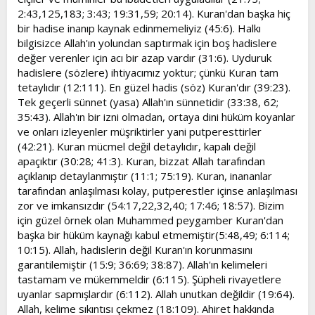
2:43,125,183; 3:43; 19:31,59; 20:14). Kuran'dan başka hiç
bir hadise inanıp kaynak edinmemeliyiz (45:6). Halkı
bilgisizce Allah'ın yolundan saptırmak için boş hadislere
değer verenler için acı bir azap vardır (31:6). Uyduruk
hadislere (sözlere) ihtiyacımız yoktur; çünkü Kuran tam
tetaylıdır (12:111). En güzel hadis (söz) Kuran'dır (39:23).
Tek geçerli sünnet (yasa) Allah'ın sünnetidir (33:38, 62;
35:43). Allah'ın bir izni olmadan, ortaya dini hüküm koyanlar
ve onları izleyenler müşriktirler yani putperesttirler
(42:21). Kuran mücmel değil detaylıdır, kapalı değil
apaçıktır (30:28; 41:3). Kuran, bizzat Allah tarafından
açıklanıp detaylanmıştır (11:1; 75:19). Kuran, inananlar
tarafından anlaşılması kolay, putperestler içinse anlaşılması
zor ve imkansızdır (54:17,22,32,40; 17:46; 18:57). Bizim
için güzel örnek olan Muhammed peygamber Kuran'dan
başka bir hüküm kaynağı kabul etmemiştir(5:48,49; 6:114;
10:15). Allah, hadislerin değil Kuran'ın korunmasını
garantilemiştir (15:9; 36:69; 38:87). Allah'ın kelimeleri
tastamam ve mükemmeldir (6:115). Şüpheli rivayetlere
uyanlar sapmışlardır (6:112). Allah unutkan değildir (19:64).
Allah, kelime sıkıntısı çekmez (18:109). Ahiret hakkında