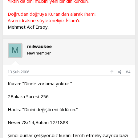
Yıktın da dini mübini yeni bir din kurdun.
Doğrudan doğruya Kuran'dan alarak ilhamı.
Asrın idrakine söyletmeliyiz İslam'ı.
Mehmet Akif Ersoy.
milwaukee
M
New member
13 Şub 2006
#4
Kuran: "Dinde zorlama yoktur.”
2Bakara Suresi 256
Hadis: "Dinini değiştireni öldürün.”
Nesei 78/14,Buhari 12/1883
şimdi bunlar çelişiyor.biz kuranı tercih etmeliyiz.ayrıca bazı