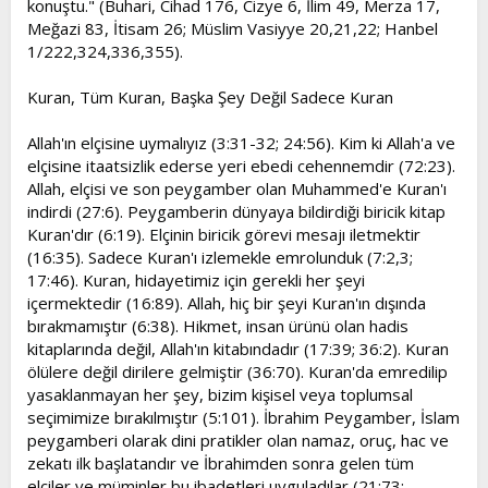
konuştu." (Buhari, Cihad 176, Cizye 6, İlim 49, Merza 17,
Meğazi 83, İtisam 26; Müslim Vasiyye 20,21,22; Hanbel
1/222,324,336,355).
Kuran, Tüm Kuran, Başka Şey Değil Sadece Kuran
Allah'ın elçisine uymalıyız (3:31-32; 24:56). Kim ki Allah'a ve
elçisine itaatsizlik ederse yeri ebedi cehennemdir (72:23).
Allah, elçisi ve son peygamber olan Muhammed'e Kuran'ı
indirdi (27:6). Peygamberin dünyaya bildirdiği biricik kitap
Kuran'dır (6:19). Elçinin biricik görevi mesajı iletmektir
(16:35). Sadece Kuran'ı izlemekle emrolunduk (7:2,3;
17:46). Kuran, hidayetimiz için gerekli her şeyi
içermektedir (16:89). Allah, hiç bir şeyi Kuran'ın dışında
bırakmamıştır (6:38). Hikmet, insan ürünü olan hadis
kitaplarında değil, Allah'ın kitabındadır (17:39; 36:2). Kuran
ölülere değil dirilere gelmiştir (36:70). Kuran'da emredilip
yasaklanmayan her şey, bizim kişisel veya toplumsal
seçimimize bırakılmıştır (5:101). İbrahim Peygamber, İslam
peygamberi olarak dini pratikler olan namaz, oruç, hac ve
zekatı ilk başlatandır ve İbrahimden sonra gelen tüm
elçiler ve müminler bu ibadetleri uyguladılar (21:73;