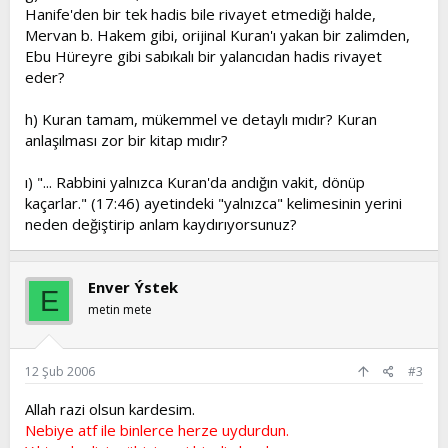
Hanife'den bir tek hadis bile rivayet etmediği halde,
Mervan b. Hakem gibi, orijinal Kuran'ı yakan bir zalimden,
Ebu Hüreyre gibi sabıkalı bir yalancıdan hadis rivayet
eder?
h) Kuran tamam, mükemmel ve detaylı mıdır? Kuran
anlaşılması zor bir kitap mıdır?
ı) "... Rabbini yalnızca Kuran'da andığın vakit, dönüp
kaçarlar." (17:46) ayetindeki "yalnızca" kelimesinin yerini
neden değiştirip anlam kaydırıyorsunuz?
Enver Ýstek
E
metin mete
12 Şub 2006
#3
Allah razi olsun kardesim.
Nebiye atf ile binlerce herze uydurdun.