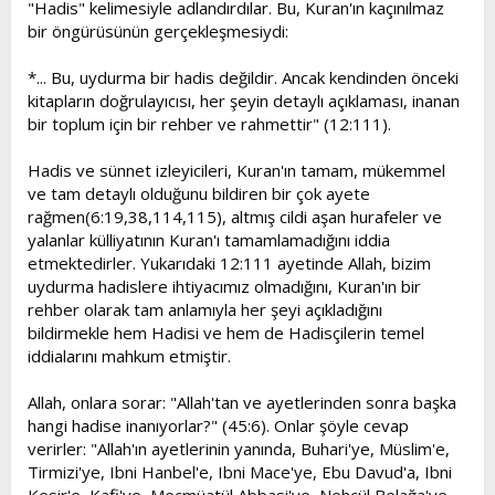
"Hadis" kelimesiyle adlandırdılar. Bu, Kuran'ın kaçınılmaz
bir öngürüsünün gerçekleşmesiydi:
*... Bu, uydurma bir hadis değildir. Ancak kendinden önceki
kitapların doğrulayıcısı, her şeyin detaylı açıklaması, inanan
bir toplum için bir rehber ve rahmettir" (12:111).
Hadis ve sünnet izleyicileri, Kuran'ın tamam, mükemmel
ve tam detaylı olduğunu bildiren bir çok ayete
rağmen(6:19,38,114,115), altmış cildi aşan hurafeler ve
yalanlar külliyatının Kuran'ı tamamlamadığını iddia
etmektedirler. Yukarıdaki 12:111 ayetinde Allah, bizim
uydurma hadislere ihtiyacımız olmadığını, Kuran'ın bir
rehber olarak tam anlamıyla her şeyi açıkladığını
bildirmekle hem Hadisi ve hem de Hadisçilerin temel
iddialarını mahkum etmiştir.
Allah, onlara sorar: "Allah'tan ve ayetlerinden sonra başka
hangi hadise inanıyorlar?" (45:6). Onlar şöyle cevap
verirler: "Allah'ın ayetlerinin yanında, Buhari'ye, Müslim'e,
Tirmizi'ye, Ibni Hanbel'e, Ibni Mace'ye, Ebu Davud'a, Ibni