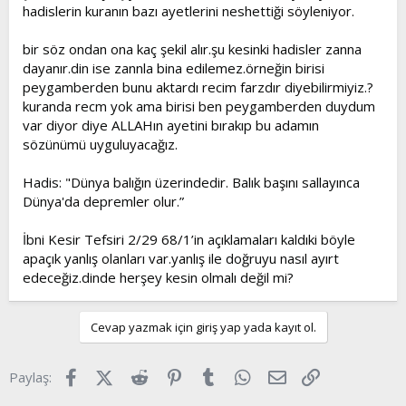
hadislerin kuranın bazı ayetlerini neshettiği söyleniyor.
bir söz ondan ona kaç şekil alır.şu kesinki hadisler zanna
dayanır.din ise zannla bina edilemez.örneğin birisi
peygamberden bunu aktardı recim farzdır diyebilirmiyiz.?
kuranda recm yok ama birisi ben peygamberden duydum
var diyor diye ALLAHın ayetini bırakıp bu adamın
sözünümü uyguluyacağız.
Hadis: "Dünya balığın üzerindedir. Balık başını sallayınca
Dünya'da depremler olur.”
İbni Kesir Tefsiri 2/29 68/1’in açıklamaları kaldıki böyle
apaçık yanlış olanları var.yanlış ile doğruyu nasıl ayırt
edeceğiz.dinde herşey kesin olmalı değil mi?
Cevap yazmak için giriş yap yada kayıt ol.
Facebook
X (Twitter)
Reddit
Pinterest
Tumblr
WhatsApp
E-posta
Link
Paylaş: