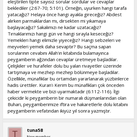
eleştirilen tipte sayısız sorular sordular ve cevaplar
beklediler (2:67-70; 5:101). Örneğin, uyurken hangi tarafa
yatacağız? Helaya önce hangi ayakla gireceğiz? Abdest
alırken parmaklardan mı, dirsekten mi yıkamaya
başlayacağız? Sakalımızı ne kadar uzatacağız?
Tırnaklarımızı hangi gün ve hangi sırayla keseceğiz?
Yemekleri hangi elimizle yiyeceğiz? Hangi sebzeleri ve
meyveleri yemek daha sevaptır? Bu saçma sapan
sorularının cevabını Allah'ın kitabında bulamayınca
peygamberin ağzından cevaplar üretmeye başladılar.
Çelişkiler ve hurafeler dolu bu yalan rivayetler üzerinde
tartışmaya ve mezhep mezhep bölünmeye başladılar.
Özellikle, münafıklar bu ortamdan yararlanarak yüzbinlerce
hadis ürettiler. Kuran'ı Kerim bu münafıkları çok önceden
haber vermekte ve bizi uyarmaktadır (6:112-116). İlgi
çekicidir ki peygamberin bir numaralı düşmanlarından olan
Buhari, peygamberimize iftira ve hakaretlerle dolu kitabını
peygamberin vefatından ikiyüz yıl sonra yazmıştır.
tuna58
T
New member