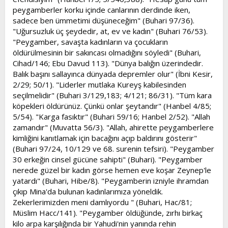
peygamberler korku içinde canlarının derdinde iken,
sadece ben ümmetimi düşüneceğim" (Buhari 97/36).
"Uğursuzluk üç şeydedir, at, ev ve kadın" (Buhari 76/53).
"Peygamber, savaşta kadınların va çocukların
öldürülmesinin bir sakıncası olmadığını söyledi" (Buhari,
Cihad/146; Ebu Davud 113). "Dünya balığın üzerindedir.
Balık başını sallayınca dünyada depremler olur" (İbni Kesir,
2/29; 50/1). "Liderler mutlaka Kureyş kabilesinden
seçilmelidir" (Buhari 3/129,183; 4/121; 86/31). "Tüm kara
köpekleri öldürünüz. Çünkü onlar şeytandır" (Hanbel 4/85;
5/54). "Karga fasıktır" (Buhari 59/16; Hanbel 2/52). "Allah
zamandır" (Muvatta 56/3). "Allah, ahirette peygamberlere
kimliğini kanıtlamak için bacağını açıp baldırını gösterir"
(Buhari 97/24, 10/129 ve 68. surenin tefsiri). "Peygamber
30 erkeğin cinsel gücüne sahipti" (Buhari). "Peygamber
nerede güzel bir kadın görse hemen eve koşar Zeynep'le
yatardı" (Buhari, Hibe/8). "Peygamberin izniyle ihramdan
çıkıp Mina'da bulunan kadınlarımıza yöneldik.
Zekerlerimizden meni damlıyordu " (Buhari, Hac/81;
Müslim Hacc/141). "Peygamber öldüğünde, zırhı birkaç
kilo arpa karşılığında bir Yahudi'nin yanında rehin