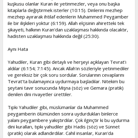
kuşkusu olanlar Kuran ile yetinmezler, veya onu başka
kitaplarla değiştirmek isterler (10:15). Dinlerini mezhep
mezhep ayırarak ihtilaf edenlerin Muhammed Peygamber
ile bir ilişkileri yoktur (6:159). Allah elçisinin ahiretteki tek
şikayeti, halkının Kuran'dan uzaklaşması hakkında olacaktır,
hadisten uzaklaşması hakkında değil (25:30).
Aynı Hata
Yahudiler, Kuran gibi detaylı ve herşeyi açıklayan Tevrat'ı
aldılar (6:154; 7:145). Ancak Allah'ın sözleriyle yetinmediler
ve gereksiz bir çok soru sordular. Sorularının cevaplarını
Tevrat'ta bulamayınca uydurmaya başladılar. Nitekim bu
şeytani tavır sonucunda Mişna (söz) ve Gemara (pratik)
denilen dini rivayetler ürettiler.
Tıpkı Yahudiler gibi, müslümanlar da Muhammed
peygamberin ölümünden sonra uydurdukları binlerce
yalanı peygambere yakıştırdılar. Çok ilginçtir ki bu uydurma
dini kuralları, tıpkı yahudiler gibi Hadis (söz) ve Sünnet
(pratik) olarak adlandırdılar. Cahil insanlar, Kuran'da