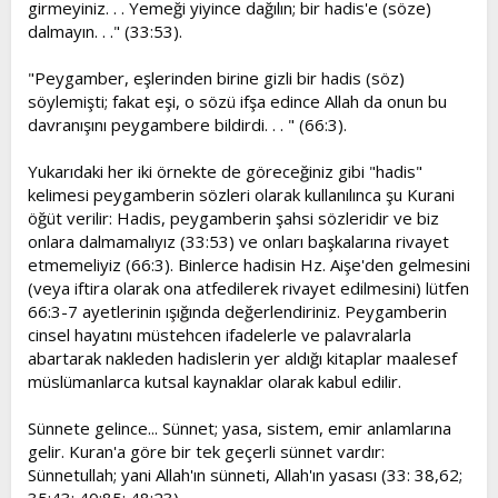
girmeyiniz. . . Yemeği yiyince dağılın; bir hadis'e (söze)
dalmayın. . ." (33:53).
"Peygamber, eşlerinden birine gizli bir hadis (söz)
söylemişti; fakat eşi, o sözü ifşa edince Allah da onun bu
davranışını peygambere bildirdi. . . " (66:3).
Yukarıdaki her iki örnekte de göreceğiniz gibi "hadis"
kelimesi peygamberin sözleri olarak kullanılınca şu Kurani
öğüt verilir: Hadis, peygamberin şahsi sözleridir ve biz
onlara dalmamalıyız (33:53) ve onları başkalarına rivayet
etmemeliyiz (66:3). Binlerce hadisin Hz. Aişe'den gelmesini
(veya iftira olarak ona atfedilerek rivayet edilmesini) lütfen
66:3-7 ayetlerinin ışığında değerlendiriniz. Peygamberin
cinsel hayatını müstehcen ifadelerle ve palavralarla
abartarak nakleden hadislerin yer aldığı kitaplar maalesef
müslümanlarca kutsal kaynaklar olarak kabul edilir.
Sünnete gelince... Sünnet; yasa, sistem, emir anlamlarına
gelir. Kuran'a göre bir tek geçerli sünnet vardır:
Sünnetullah; yani Allah'ın sünneti, Allah'ın yasası (33: 38,62;