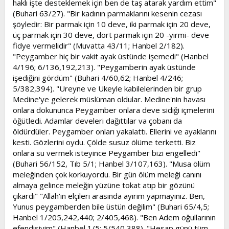
haklı işte desteklemek için ben de taş atarak yardım ettim"
(Buhari 63/27). "Bir kadının parmaklarını kesenin cezası
şöyledir: Bir parmak için 10 deve, iki parmak için 20 deve,
üç parmak için 30 deve, dört parmak için 20 -yirmi- deve
fidye vermelidir" (Muvatta 43/11; Hanbel 2/182).
"Peygamber hiç bir vakit ayak üstünde işemedi" (Hanbel
4/196; 6/136,192,213). "Peygamberin ayak üstünde
işediğini gördüm" (Buhari 4/60,62; Hanbel 4/246;
5/382,394). "Ureyne ve Ukeyle kabilelerinden bir grup
Medine'ye gelerek müslüman oldular. Medine'nin havası
onlara dokununca Peygamber onlara deve sidiği içmelerini
öğütledi. Adamlar develeri dağıttılar va çobanı da
öldürdüler. Peygamber onları yakalattı. Ellerini ve ayaklarını
kesti. Gözlerini oydu. Çölde susuz ölüme terketti. Biz
onlara su vermek isteyince Peygamber bizi engelledi"
(Buhari 56/152, Tıb 5/1; Hanbel 3/107,163). "Musa ölüm
meleğinden çok korkuyordu. Bir gün ölüm meleği canını
almaya gelince meleğin yüzüne tokat atıp bir gözünü
çıkardı" "Allah'ın elçileri arasında ayırım yapmayınız. Ben,
Yunus peygamberden bile üstün değilim" (Buhari 65/4,5;
Hanbel 1/205,242,440; 2/405,468). "Ben Adem oğullarının
efendisiyim" (Hanbel 1/5; 5/540,388). "Hesap günü tüm