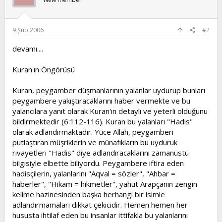
9 Şub 2006
#2
devamı....
Kuran'ın Öngörüsü
Kuran, peygamber düşmanlarının yalanlar uydurup bunları
peygambere yakıştıracaklarını haber vermekte ve bu
yalancılara yanıt olarak Kuran'ın detaylı ve yeterli olduğunu
bildirmektedir (6:112-116). Kuran bu yalanları "Hadis"
olarak adlandırmaktadır. Yüce Allah, peygamberi
putlaştıran müşriklerin ve münafıkların bu uyduruk
rivayetleri "Hadis" diye adlandıracaklarını zamanüstü
bilgisiyle elbette biliyordu. Peygambere iftira eden
hadisçilerin, yalanlarını "Aqval = sözler", "Ahbar =
haberler", "Hikam = hikmetler", yahut Arapçanın zengin
kelime hazinesinden başka herhangi bir isimle
adlandırmamaları dikkat çekicidir. Hemen hemen her
hususta ihtilaf eden bu insanlar ittifakla bu yalanlarını