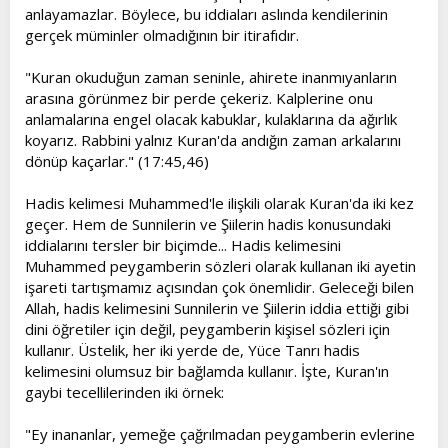
anlayamazlar. Böylece, bu iddiaları aslında kendilerinin
gerçek müminler olmadığının bir itirafıdır.
"Kuran okuduğun zaman seninle, ahirete inanmıyanların
arasına görünmez bir perde çekeriz. Kalplerine onu
anlamalarına engel olacak kabuklar, kulaklarına da ağırlık
koyarız. Rabbini yalnız Kuran'da andığın zaman arkalarını
dönüp kaçarlar." (17:45,46)
Hadis kelimesi Muhammed'le ilişkili olarak Kuran'da iki kez
geçer. Hem de Sunnilerin ve Şiilerin hadis konusundaki
iddialarını tersler bir biçimde... Hadis kelimesini
Muhammed peygamberin sözleri olarak kullanan iki ayetin
işareti tartışmamız açısından çok önemlidir. Geleceği bilen
Allah, hadis kelimesini Sunnilerin ve Şiilerin iddia ettiği gibi
dini öğretiler için değil, peygamberin kişisel sözleri için
kullanır. Üstelik, her iki yerde de, Yüce Tanrı hadis
kelimesini olumsuz bir bağlamda kullanır. İşte, Kuran'ın
gaybi tecellilerinden iki örnek:
"Ey inananlar, yemeğe çağrılmadan peygamberin evlerine