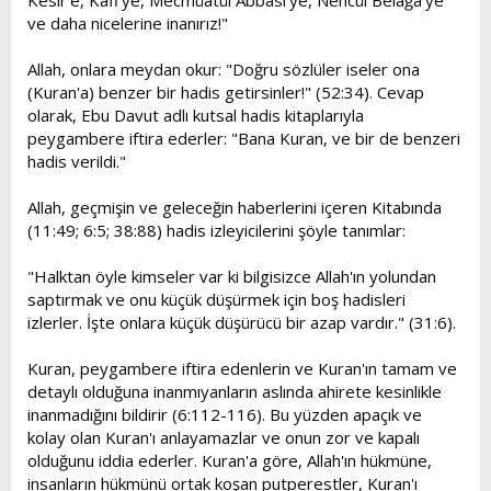
Kesir'e, Kafi'ye, Mecmüatül Abbasi'ye, Nehcül Belağa'ye
ve daha nicelerine inanırız!"
Allah, onlara meydan okur: "Doğru sözlüler iseler ona
(Kuran'a) benzer bir hadis getirsinler!" (52:34). Cevap
olarak, Ebu Davut adlı kutsal hadis kitaplarıyla
peygambere iftira ederler: "Bana Kuran, ve bir de benzeri
hadis verildi."
Allah, geçmişin ve geleceğin haberlerini içeren Kitabında
(11:49; 6:5; 38:88) hadis izleyicilerini şöyle tanımlar:
"Halktan öyle kimseler var ki bilgisizce Allah'ın yolundan
saptırmak ve onu küçük düşürmek için boş hadisleri
izlerler. İşte onlara küçük düşürücü bir azap vardır." (31:6).
Kuran, peygambere iftira edenlerin ve Kuran'ın tamam ve
detaylı olduğuna inanmıyanların aslında ahirete kesinlikle
inanmadığını bildirir (6:112-116). Bu yüzden apaçık ve
kolay olan Kuran'ı anlayamazlar ve onun zor ve kapalı
olduğunu iddia ederler. Kuran'a göre, Allah'ın hükmüne,
insanların hükmünü ortak koşan putperestler, Kuran'ı