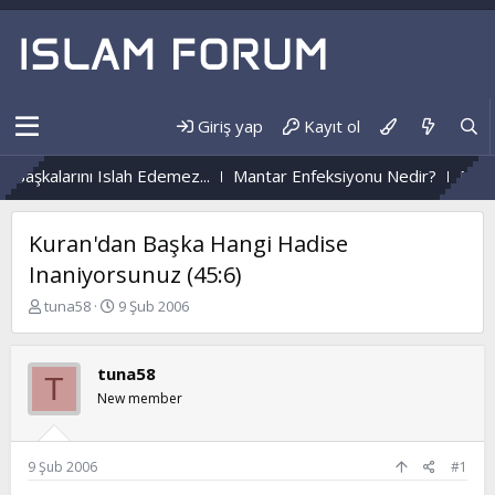
Giriş yap
Kayıt ol
nı Islah Edemez...
Mantar Enfeksiyonu Nedir?
Nüzûlden Hayata
Kuran'dan Başka Hangi Hadise
Inaniyorsunuz (45:6)
K
B
tuna58
9 Şub 2006
o
a
n
ş
b
l
tuna58
T
u
a
New member
y
n
u
g
b
ı
a
ç
9 Şub 2006
#1
ş
t