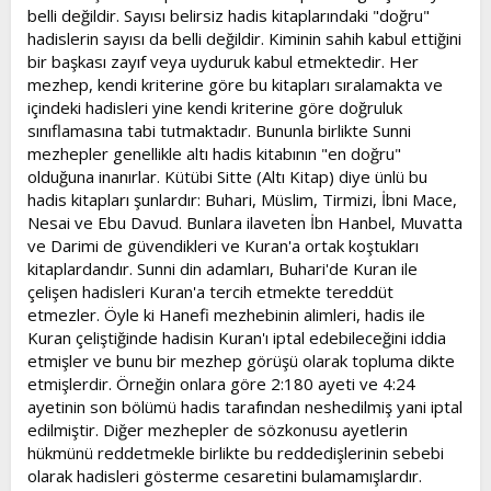
belli değildir. Sayısı belirsiz hadis kitaplarındaki "doğru"
hadislerin sayısı da belli değildir. Kiminin sahih kabul ettiğini
bir başkası zayıf veya uyduruk kabul etmektedir. Her
mezhep, kendi kriterine göre bu kitapları sıralamakta ve
içindeki hadisleri yine kendi kriterine göre doğruluk
sınıflamasına tabi tutmaktadır. Bununla birlikte Sunni
mezhepler genellikle altı hadis kitabının "en doğru"
olduğuna inanırlar. Kütübi Sitte (Altı Kitap) diye ünlü bu
hadis kitapları şunlardır: Buhari, Müslim, Tirmizi, İbni Mace,
Nesai ve Ebu Davud. Bunlara ilaveten İbn Hanbel, Muvatta
ve Darimi de güvendikleri ve Kuran'a ortak koştukları
kitaplardandır. Sunni din adamları, Buhari'de Kuran ile
çelişen hadisleri Kuran'a tercih etmekte tereddüt
etmezler. Öyle ki Hanefi mezhebinin alimleri, hadis ile
Kuran çeliştiğinde hadisin Kuran'ı iptal edebileceğini iddia
etmişler ve bunu bir mezhep görüşü olarak topluma dikte
etmişlerdir. Örneğin onlara göre 2:180 ayeti ve 4:24
ayetinin son bölümü hadis tarafından neshedilmiş yani iptal
edilmiştir. Diğer mezhepler de sözkonusu ayetlerin
hükmünü reddetmekle birlikte bu reddedişlerinin sebebi
olarak hadisleri gösterme cesaretini bulamamışlardır.