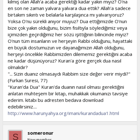
kılmış olan Allah'a acaba gerektiği kadar yakın mıyız? O'na
t
i
en son ne zaman yalvara yalvara dua ettik? Allah'a sadece
a
h
birtakım sıkıntı ve belalarla karşılaşınca mı yalvarıyoruz?
n
i
Yoksa O'nu sürekli anıyor muyuz? Dua ettiğimizde O'nun
bize çok yakın olduğunu, bizim fısıltıyla söylediğimiz veya
içimizden geçirdiğimiz her sözü işittiğinin bilincinde miyiz?
O'nun tüm insanların ve herşeyin Rabbi olduğunu, hayattaki
en büyük dostumuzun ve dayanağımızın Allah olduğunu,
herşeyi öncelikle Rabbimizden dilememiz gerektiğini acaba
ne kadar düşünüyoruz? Kuran'a göre gerçek dua nasıl
olmalıdır?
"... Sizin duanız olmasaydı Rabbim size değer verir miydi?"
(Furkan Suresi, 77)
"Kuran'da Dua" Kuran'da duanın nasıl olması gerektiğini
anlatan muhteşem bir kitap, muhakkak okumanızı tavsiye
ederim. kitabı bu adresten bedava download
edebilirsiniz....
http://www.harunyahya.org/imani/kurandadua1.html
someronur
S
New member