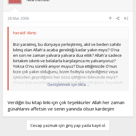
28 Mar 2006
#2
herald' Alıntı:
Bizi yaratmış, bu dünyaya yerleştirmiş, akıl ve beden sahibi
kılmış olan Allah'a acaba gerektiği kadar yakın mıyız? O'na
en son ne zaman yalvara yalvara dua ettik? Allah'a sadece
birtakım sıkıntı ve belalarla karşılaşınca mı yalvarıyoruz?
Yoksa O'nu sürekli anıyor muyuz? Dua ettiğimizde O'nun
bize çok yakın olduğunu, bizim fısıltıyla söylediğimiz veya
içimizden geçirdiğimiz her sözü işittiğinin bilincinde miyiz?
O'nun tüm insanların ve herşeyin Rabbi olduğunu, hayattaki
Genişletmek için tıkla ...
en büyük dostumuzun ve dayanağımızın Allah olduğunu,
herşeyi öncelikle Rabbimizden dilememiz gerektiğini acaba
ne kadar düşünüyoruz? Kuran'a göre gerçek dua nasıl
Verdiğin bu kitap linki için çok teşekkürler Allah her zaman
olmalıdır?
günahlarını affetsin ve senin yanında olsun kardeşim
"... Sizin duanız olmasaydı Rabbim size değer verir miydi?"
(Furkan Suresi, 77)
"Kuran'da Dua" Kuran'da duanın nasıl olması gerektiğini
Cevap yazmak için giriş yap yada kayıt ol.
anlatan muhteşem bir kitap, muhakkak okumanızı tavsiye
ederim. kitabı bu adresten bedava download edebilirsiniz....