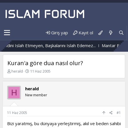
Giriş yap
Kayıt ol
ndini Islah Etmeyen, Başkalarını Islah Edemez...
Mantar Enfeksi
Kuran'a göre dua nasıl olur?
K
B
herald
11 Haz 2005
o
a
n
ş
b
l
herald
H
u
a
New member
y
n
u
g
b
ı
a
ç
11 Haz 2005
#1
ş
t
l
a
Bizi yaratmış, bu dünyaya yerleştirmiş, akıl ve beden sahibi
a
r