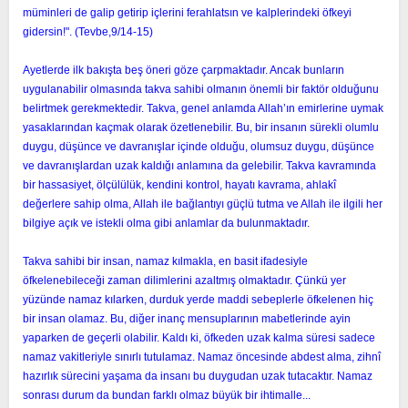
müminleri de galip getirip içlerini ferahlatsın ve kalplerindeki öfkeyi
gidersin!". (Tevbe,9/14-15)
Ayetlerde ilk bakışta beş öneri göze çarpmaktadır. Ancak bunların
uygulanabilir olmasında takva sahibi olmanın önemli bir faktör olduğunu
belirtmek gerekmektedir. Takva, genel anlamda Allah’ın emirlerine uymak
yasaklarından kaçmak olarak özetlenebilir. Bu, bir insanın sürekli olumlu
duygu, düşünce ve davranışlar içinde olduğu, olumsuz duygu, düşünce
ve davranışlardan uzak kaldığı anlamına da gelebilir. Takva kavramında
bir hassasiyet, ölçülülük, kendini kontrol, hayatı kavrama, ahlakî
değerlere sahip olma, Allah ile bağlantıyı güçlü tutma ve Allah ile ilgili her
bilgiye açık ve istekli olma gibi anlamlar da bulunmaktadır.
Takva sahibi bir insan, namaz kılmakla, en basit ifadesiyle
öfkelenebileceği zaman dilimlerini azaltmış olmaktadır. Çünkü yer
yüzünde namaz kılarken, durduk yerde maddi sebeplerle öfkelenen hiç
bir insan olamaz. Bu, diğer inanç mensuplarının mabetlerinde ayin
yaparken de geçerli olabilir. Kaldı ki, öfkeden uzak kalma süresi sadece
namaz vakitleriyle sınırlı tutulamaz. Namaz öncesinde abdest alma, zihnî
hazırlık sürecini yaşama da insanı bu duygudan uzak tutacaktır. Namaz
sonrası durum da bundan farklı olmaz büyük bir ihtimalle...