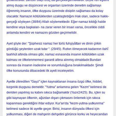
almış duygu ve düşüncesi ve organları üzerinde denetim sağlamayı
öğrenmiş insanın, öfke duygusu üzerinde disiplin sağlaması da kolay
olacaktır. Namazın kötülüklerden uzaklaştırdığını Hak olan, sadece hakkı-
gerçeği söyleyen (38/84) Allah söylemektedir. Eğer namaz kıldığı halde
kendine veya başkaları- na zarar veren bir insan varsa, öncelikle ciddi
anlamda kendini ve namazını gözden geçirmelidir.
Ayet şöyle der: "Şüphesiz namaz her türlü fuhşiyâttan ve dinin çirkin
gördüğü şeylerden uzak tutar ". (29/45). Rızkın ölmeyecek kadarının ilahî
taahhüt altında olması gibi, namaz esnasında insanın kötülükten uzak
kalması ve öfkelenmemesi garanti altına alınmış olmaktadır.Bundan
sonrası da insanın iradesine ve sorumluluğuna bırakılmaktadır. Şimdi
öfke konusunda dibacedeki ilk ayeti inceleyelim.
Ayette zikredilen "Gayz" içten kaynaklanan insana özgü öfke, hiddet,
kızgınlık duygusu demektir. "Yutma" anlamına gelen "Kezm" kelimesi de
deriden yapılmış su kabını sıkıca bağlamaktır (Yazır2/425). Bu, içten su
gibi kaynayan öfkenin, ağızdan dışarı çıkmasını önlemek için sıkıca
kapanması gerektiğini ihtar ediyor. Kur'an'da "kezm-yutma-yutkunrma"
kelimesi sadece iki ayette geçer. Birisi, insanın dünyada öfkesi için
yutkunması, diğeri de mahşerin dehşetini görünce korku ve heyecandan