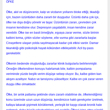
ÖFKE
t
i
a
h
Öfke, akıl ve düşüncenin, kalp ve vicdanın yollarını bloke ettiği, tıkadığı
n
i
için, bazen üzüntüden daha zararlı bir duygudur. Üzüntü daha çok içe,
öfke ise dışa doğru yönelir ve taşar. Üzüntünün zararı, çevreden çok
insanın kendisine olur. Depresyon yaşatabilir, insan kendine zarar
verebilir. Öfke ise en basit örneğiyle, eşyaya zarar verme, sözle birinin
kalbini kırma, çirkin sözler söyleme, elle vurma gibi zararlarla başlar.
Cinayetlere ulaşan yolda sayılmayacak kadar çok etkisi vardır. Damar
tıkanıklığı gibi psikolojik hayatı kökünden etkileyebilir. Acil by-pass
gerekebilir.
Öfkenin bedende oluşturduğu zararlar klinik bulgularla belirlenmiştir.
Örneğin öfkelendiren konuyu hatırlamak bile, kalbin pompalama
veriminde yüzde beşlik verim düşüşe sebep oluyor. Bu, kalbe giden kan
akışını azaltıyor. Nabzı ve tansiyonu yükseltiyor. Kalbe en çok zarar veren
duygu öfke olmaktadır.
Öfke, bir anlık patlama şeklinde olanı zararlı olabilirse de, öfkelendiğimiz
konu üzerinde uzun uzun düşünüp, kendimizce haklı gerekçeler üretmek,
kafaya takarak şişirmek körüklemek, yerleşik bir kaygı olarak kronik hale
getirmek, daha büyük rahatsızlıklara yol açabilir. Öfkeyi içine atma sürekli