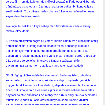
vereceğini hem de kalplerindeki öfkeyi çıkacağını ifade eder ki, burada
günümüzde psikologların üzerinde israrla durdukları bir konuya işaret
sezilmektedir. O da öfkeye neden olan ve öfkeyle kamufle edilen esas
kaynakların belirlenmesidir.
Ayet açık bir şekilde öfkeye sebep olan faktörlerle mücadele etmeyi
tavsiye etmektedir.
Kur'an'da bu ayetten başka bir yerde; imanla kalbini ve aklını aydınlatmış,
gerçek benliğini bulmuş inanan insanın öfkesi benzer şekilde dile
getirilmemiştir. Müminin muhabbetle ördüğü ruh dokusunda, öfke
desenlerine rastlanmamalıdır. Ne var ki insan olmanın gereği olarak bir
öfke zuhur ederse, öfkenin ortaya çıkmasını sağlayan diğer
duygularımıza da merhem olabilecek tavsiyeler yapılmaktadır.
Görüldüğü gibi öfke kafirlerle cehennemin özdeşleştikleri, ortaklaşa
kullandıkları, müminlerin de içlerinde sıcaklığını duydukları,sıcak bir
duygu olarak karşımıza çıkmaktadır. İçi dışı ateş kesilen Ebu Lehebin ve
ebedi buluşma yerinin ateş olması gibi, inkarcılarla cehennemin ortak
paydası da öfke olmaktadır. Ve mahşerde birbirlerini yutmuş olacaklardır.
Mümin ise içindeki bu öfke ateşini dünyada söndürmekle yükümlü
tutulmuş ve bunu başarması yolunda kalıcı şu mükemmel öneriler