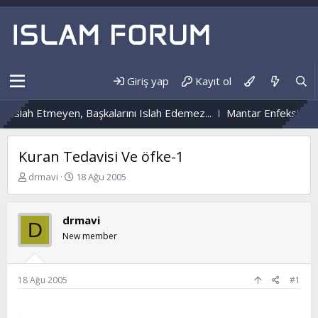
Giriş yap
Kayıt ol
lah Etmeyen, Başkalarını Islah Edemez...
Mantar Enfeksiyonu Ne
Kuran Tedavisi Ve öfke-1
K
B
drmavi
18 Ağu 2005
o
a
n
ş
b
l
drmavi
D
u
a
New member
y
n
u
g
b
ı
a
ç
18 Ağu 2005
#1
ş
t
l
a
a
r