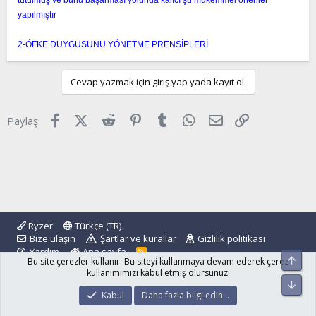
yapılmıştır
2-ÖFKE DUYGUSUNU YÖNETME PRENSİPLERİ
Cevap yazmak için giriş yap yada kayıt ol.
Facebook
X (Twitter)
Reddit
Pinterest
Tumblr
WhatsApp
E-posta
Link
Paylaş:
Ryzer
Türkçe (TR)
Bize ulaşın
Şartlar ve kurallar
Gizlilik politikası
Yardım
Ana sayfa
R
Üst
Bu site çerezler kullanır. Bu siteyi kullanmaya devam ederek çerez
S
S
kullanımımızı kabul etmiş olursunuz.
Alt
®
Community platform by XenForo
© 2010-2024 XenForo Ltd.
Kabul
Daha fazla bilgi edin…
islamforum.com.tr
© 2001 - 2024