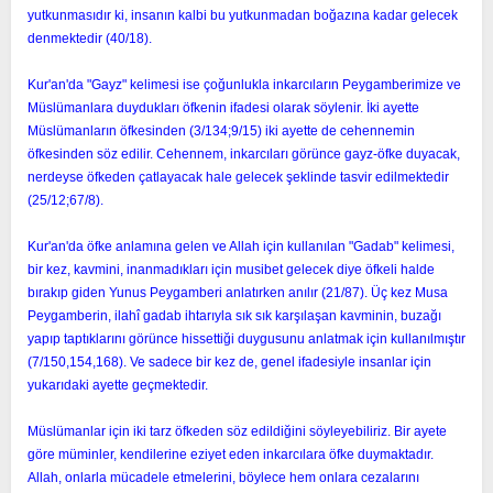
yutkunmasıdır ki, insanın kalbi bu yutkunmadan boğazına kadar gelecek
denmektedir (40/18).
Kur'an'da "Gayz" kelimesi ise çoğunlukla inkarcıların Peygamberimize ve
Müslümanlara duydukları öfkenin ifadesi olarak söylenir. İki ayette
Müslümanların öfkesinden (3/134;9/15) iki ayette de cehennemin
öfkesinden söz edilir. Cehennem, inkarcıları görünce gayz-öfke duyacak,
nerdeyse öfkeden çatlayacak hale gelecek şeklinde tasvir edilmektedir
(25/12;67/8).
Kur'an'da öfke anlamına gelen ve Allah için kullanılan "Gadab" kelimesi,
bir kez, kavmini, inanmadıkları için musibet gelecek diye öfkeli halde
bırakıp giden Yunus Peygamberi anlatırken anılır (21/87). Üç kez Musa
Peygamberin, ilahî gadab ihtarıyla sık sık karşılaşan kavminin, buzağı
yapıp taptıklarını görünce hissettiği duygusunu anlatmak için kullanılmıştır
(7/150,154,168). Ve sadece bir kez de, genel ifadesiyle insanlar için
yukarıdaki ayette geçmektedir.
Müslümanlar için iki tarz öfkeden söz edildiğini söyleyebiliriz. Bir ayete
göre müminler, kendilerine eziyet eden inkarcılara öfke duymaktadır.
Allah, onlarla mücadele etmelerini, böylece hem onlara cezalarını