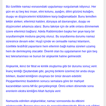
Biz özellikle namaz esnasındaki uygulamayı vurgulamak istiyoruz. Her
gün en az beş kez insan, elini kolunu, ayağını, dilini gözünü kulağını,
duygu ve düşüncelerini kötülüklere karşı bağlamaktadır. Bunu temsîlen
tekbir alırken; ellerimizi kaldırır, dünyaya ait davranışları, duygu ve
düşünceleri arkamıza atarız. Bunu takviye için de artık onlara dönmemek
üzere ellerimizi bağlarız. Adeta Rabbimizden başka her şeye karşı bir
soyutlanmışlık moduna geçmiş oluruz. Bu soyutlanma durumu namaz
süresince devam eder. Huşû içinde ve cemaatle namaz kılanların,
özellikle tesbîhât yapanların hem ellerinin bağlı kalma süreleri uzamış
hem de derinleşmiş olacaktır. Önemli olan bu uygulamanın her gün beş
kez tekrarlanması ve bunun bir alışkanlık haline gelmesidir.
Alışkanlık, ikinci bir fıtrat ve kimlik oluşturma gibi bir durumu sonuç verir.
İnanç kimliği (Şeytandaki gibi, geçmiş birikimi üzerine) bir anda oluşa
bilirken, ibadet kimliğinin oluşması bir ömür devam edebilir.
Peygamberimiz ibadetinin sonucu semalara göre bir mahiyet
kazandıktan sonra Mi'râc gerçekleşmişti. Ömrü erken dönemde sona
erenlerin ekstra kimliğini Allah fazlıyla verir.
Namazda edinilen alışkanlıklar, namaz sonrasında da etkisini
gösterecektir. Benzer olayı oruç da gerçekleştirmektedir. Böyle ruh eğitimi