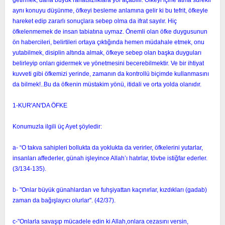
aynı konuyu düşünme, öfkeyi besleme anlamına gelir ki bu tefrit, öfkeyle
hareket edip zararlı sonuçlara sebep olma da ifrat sayılır. Hiç
öfkelenmemek de insan tabiatına uymaz. Önemli olan öfke duygusunun
ön habercileri, belirtileri ortaya çıktığında hemen müdahale etmek, onu
yutabilmek, disiplin altında almak, öfkeye sebep olan başka duyguları
belirleyip onları gidermek ve yönetmesini becerebilmektir. Ve bir ihtiyat
kuvveti gibi öfkemizi yerinde, zamanın da kontrollü biçimde kullanmasını
da bilmek!..Bu da öfkenin müstakim yönü, itidali ve orta yolda olanıdır.
1-KUR'AN'DA ÖFKE
Konumuzla ilgili üç Ayet şöyledir:
a- “O takva sahipleri bollukta da yoklukta da verirler, öfkelerini yutarlar,
insanları affederler, günah işleyince Allah’ı hatırlar, tövbe istiğfar ederler.
(3/134-135).
b- "Onlar büyük günahlardan ve fuhşiyattan kaçınırlar, kızdıkları (gadab)
zaman da bağışlayıcı olurlar". (42/37).
c-"Onlarla savaşıp mücadele edin ki Allah,onlara cezasını versin,