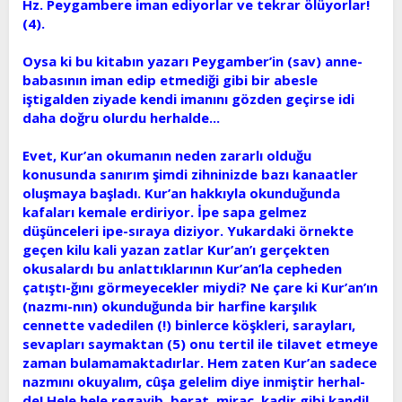
Hz. Peygambere iman ediyorlar ve tekrar ölüyorlar!
(4).
Oysa ki bu kitabın yazarı Peygamber’in (sav) anne-
babasının iman edip etmediği gibi bir abesle
iştigalden ziyade kendi imanını gözden geçirse idi
daha doğru olurdu herhalde...
Evet, Kur’an okumanın neden zararlı olduğu
konusunda sanırım şimdi zihninizde bazı kanaatler
oluşmaya başladı. Kur’an hakkıyla okunduğunda
kafaları kemale erdiriyor. İpe sapa gelmez
düşünceleri ipe-sıraya diziyor. Yukardaki örnekte
geçen kilu kali yazan zatlar Kur’an’ı gerçekten
okusalardı bu anlattıklarının Kur’an’la cepheden
çatıştı-ğını görmeyecekler miydi? Ne çare ki Kur’an’ın
(nazmı-nın) okunduğunda bir harfine karşılık
cennette vadedilen (!) binlerce köşkleri, sarayları,
sevapları saymaktan (5) onu tertil ile tilavet etmeye
zaman bulamamaktadırlar. Hem zaten Kur’an sadece
nazmını okuyalım, cûşa gelelim diye inmiştir herhal-
de! Hele hele regayib, berat, miraç, kadir gibi kandil