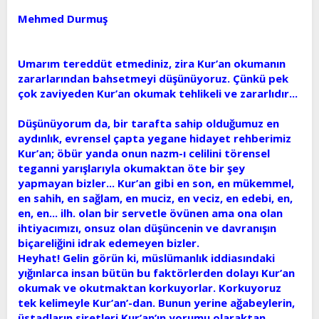
t
i
Mehmed Durmuş
a
h
n
i
Umarım tereddüt etmediniz, zira Kur’an okumanın
zararlarından bahsetmeyi düşünüyoruz. Çünkü pek
çok zaviyeden Kur’an okumak tehlikeli ve zararlıdır...
Düşünüyorum da, bir tarafta sahip olduğumuz en
aydınlık, evrensel çapta yegane hidayet rehberimiz
Kur’an; öbür yanda onun nazm-ı celilini törensel
teganni yarışlarıyla okumaktan öte bir şey
yapmayan bizler... Kur’an gibi en son, en mükemmel,
en sahih, en sağlam, en muciz, en veciz, en edebi, en,
en, en... ilh. olan bir servetle övünen ama ona olan
ihtiyacımızı, onsuz olan düşüncenin ve davranışın
biçareliğini idrak edemeyen bizler.
Heyhat! Gelin görün ki, müslümanlık iddiasındaki
yığınlarca insan bütün bu faktörlerden dolayı Kur’an
okumak ve okutmaktan korkuyorlar. Korkuyoruz
tek kelimeyle Kur’an’-dan. Bunun yerine ağabeylerin,
üstadların siretleri Kur’an’ın yorumu olaraktan