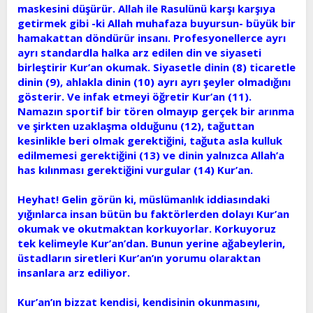
maskesini düşürür. Allah ile Rasulünü karşı karşıya
getirmek gibi -ki Allah muhafaza buyursun- büyük bir
hamakattan döndürür insanı. Profesyonellerce ayrı
ayrı standardla halka arz edilen din ve siyaseti
birleştirir Kur’an okumak. Siyasetle dinin (8) ticaretle
dinin (9), ahlakla dinin (10) ayrı ayrı şeyler olmadığını
gösterir. Ve infak etmeyi öğretir Kur’an (11).
Namazın sportif bir tören olmayıp gerçek bir arınma
ve şirkten uzaklaşma olduğunu (12), tağuttan
kesinlikle beri olmak gerektiğini, tağuta asla kulluk
edilmemesi gerektiğini (13) ve dinin yalnızca Allah’a
has kılınması gerektiğini vurgular (14) Kur’an.
Heyhat! Gelin görün ki, müslümanlık iddiasındaki
yığınlarca insan bütün bu faktörlerden dolayı Kur’an
okumak ve okutmaktan korkuyorlar. Korkuyoruz
tek kelimeyle Kur’an’dan. Bunun yerine ağabeylerin,
üstadların siretleri Kur’an’ın yorumu olaraktan
insanlara arz ediliyor.
Kur’an’ın bizzat kendisi, kendisinin okunmasını,