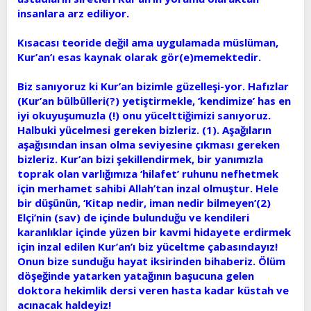
insanlara arz ediliyor.
Kısacası teoride değil ama uygulamada müslüman,
Kur’an’ı esas kaynak olarak gör(e)memektedir.
Biz sanıyoruz ki Kur’an bizimle güzelleşi-yor. Hafızlar
(Kur’an bülbülleri(?) yetiştirmekle, ‘kendimize’ has en
iyi okuyuşumuzla (!) onu yücelttiğimizi sanıyoruz.
Halbuki yücelmesi gereken bizleriz. (1). Aşağıların
aşağısından insan olma seviyesine çıkması gereken
bizleriz. Kur’an bizi şekillendirmek, bir yanımızla
toprak olan varlığımıza ‘hilafet’ ruhunu nefhetmek
için merhamet sahibi Allah’tan inzal olmuştur. Hele
bir düşünün, ‘Kitap nedir, iman nedir bilmeyen’(2)
Elçi’nin (sav) de içinde bulunduğu ve kendileri
karanlıklar içinde yüzen bir kavmi hidayete erdirmek
için inzal edilen Kur’an’ı biz yüceltme çabasındayız!
Onun bize sunduğu hayat iksirinden bihaberiz. Ölüm
döşeğinde yatarken yatağının başucuna gelen
doktora hekimlik dersi veren hasta kadar küstah ve
acınacak haldeyiz!