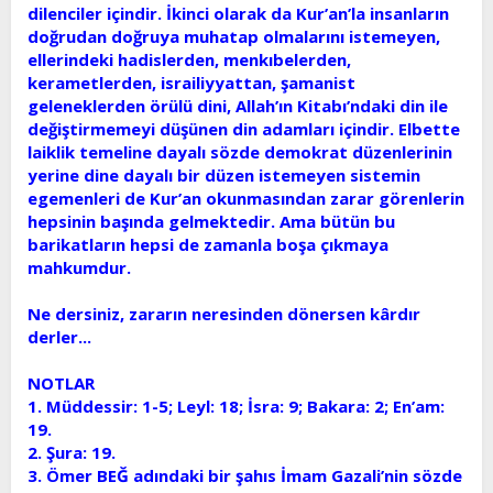
dilenciler içindir. İkinci olarak da Kur’an’la insanların
doğrudan doğruya muhatap olmalarını istemeyen,
ellerindeki hadislerden, menkıbelerden,
kerametlerden, israiliyyattan, şamanist
geleneklerden örülü dini, Allah’ın Kitabı’ndaki din ile
değiştirmemeyi düşünen din adamları içindir. Elbette
laiklik temeline dayalı sözde demokrat düzenlerinin
yerine dine dayalı bir düzen istemeyen sistemin
egemenleri de Kur’an okunmasından zarar görenlerin
hepsinin başında gelmektedir. Ama bütün bu
barikatların hepsi de zamanla boşa çıkmaya
mahkumdur.
Ne dersiniz, zararın neresinden dönersen kârdır
derler...
NOTLAR
1. Müddessir: 1-5; Leyl: 18; İsra: 9; Bakara: 2; En’am:
19.
2. Şura: 19.
3. Ömer BEĞ adındaki bir şahıs İmam Gazali’nin sözde