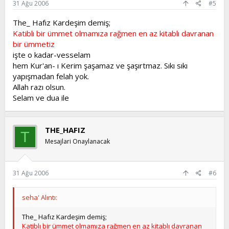
31 Ağu 2006
#5
The_ Hafız Kardeşim demiş;
Katiblı bir ümmet olmamıza rağmen en az kitablı davranan
bir ümmetiz
işte o kadar-vesselam
hem Kur'an- ı Kerim şaşamaz ve şaşırtmaz. Sıkı sıkı
yapışmadan felah yok.
Allah razı olsun.
Selam ve dua ile
THE_HAFIZ
T
Mesajlari Onaylanacak
31 Ağu 2006
#6
seha' Alıntı:
The_ Hafız Kardeşim demiş;
Katiblı bir ümmet olmamıza rağmen en az kitablı davranan