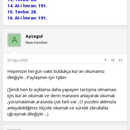
14. Al-i İmran: 191.
15. Tevbe: 28.
16. Al-i İmran: 191.
Aysegul
A
New member
30 Ağu 2006
#2
Hepimizin hergün vakit buldukça kur'an okumamız
dileğiyle....Paylaşımın için tşkler
(Şimdi ben bi açıklama daha yapayım tartışma olmaması
için; kur'an okumak ve derin manasını anlayarak okumak
,yorumalamak arasında çok fark var...O yüzden aklımızla
anlayabildiğimiz ölçüde okumak ve sürekli zikrullahla
uğraşmak dileğiyle ...)