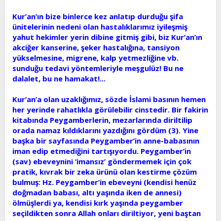
Kur’an’ın bize binlerce kez anlatıp durduğu şifa
ünitelerinin nedeni olan hastalıklarımız iyileşmiş
yahut hekimler yerin dibine gitmiş gibi, biz Kur’an’ın
akciğer kanserine, şeker hastalığına, tansiyon
yükselmesine, migrene, kalp yetmezliğine vb.
sunduğu tedavi yöntemleriyle meşgulüz! Bu ne
dalalet, bu ne hamakat!...
Kur’an’a olan uzaklığımız, sözde İslami basının hemen
her yerinde rahatlıkla görülebilir cinstedir. Bir fakirin
kitabında Peygamberlerin, mezarlarında diriltilip
orada namaz kıldıklarını yazdığını gördüm (3). Yine
başka bir sayfasında Peygamber’in anne-babasının
iman edip etmediğini tartışıyordu. Peygamber’in
(sav) ebeveynini ‘imansız’ göndermemek için çok
pratik, kıvrak bir zeka ürünü olan kestirme çözüm
bulmuş: Hz. Peygamber’in ebeveyni (kendisi henüz
doğmadan babası, altı yaşında iken de annesi)
ölmüşlerdi ya, kendisi kırk yaşında peygamber
seçildikten sonra Allah onları diriltiyor, yeni baştan