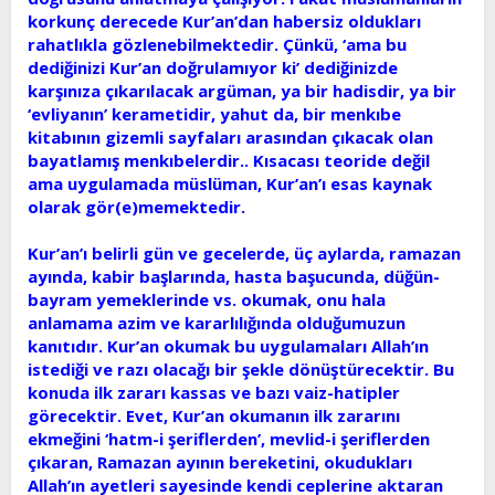
korkunç derecede Kur’an’dan habersiz oldukları
rahatlıkla gözlenebilmektedir. Çünkü, ‘ama bu
dediğinizi Kur’an doğrulamıyor ki’ dediğinizde
karşınıza çıkarılacak argüman, ya bir hadisdir, ya bir
‘evliyanın’ kerametidir, yahut da, bir menkıbe
kitabının gizemli sayfaları arasından çıkacak olan
bayatlamış menkıbelerdir.. Kısacası teoride değil
ama uygulamada müslüman, Kur’an’ı esas kaynak
olarak gör(e)memektedir.
Kur’an’ı belirli gün ve gecelerde, üç aylarda, ramazan
ayında, kabir başlarında, hasta başucunda, düğün-
bayram yemeklerinde vs. okumak, onu hala
anlamama azim ve kararlılığında olduğumuzun
kanıtıdır. Kur’an okumak bu uygulamaları Allah’ın
istediği ve razı olacağı bir şekle dönüştürecektir. Bu
konuda ilk zararı kassas ve bazı vaiz-hatipler
görecektir. Evet, Kur’an okumanın ilk zararını
ekmeğini ‘hatm-i şeriflerden’, mevlid-i şeriflerden
çıkaran, Ramazan ayının bereketini, okudukları
Allah’ın ayetleri sayesinde kendi ceplerine aktaran