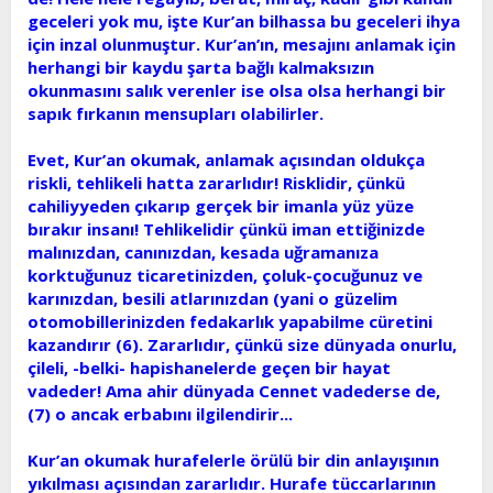
geceleri yok mu, işte Kur’an bilhassa bu geceleri ihya
için inzal olunmuştur. Kur’an’ın, mesajını anlamak için
herhangi bir kaydu şarta bağlı kalmaksızın
okunmasını salık verenler ise olsa olsa herhangi bir
sapık fırkanın mensupları olabilirler.
Evet, Kur’an okumak, anlamak açısından oldukça
riskli, tehlikeli hatta zararlıdır! Risklidir, çünkü
cahiliyyeden çıkarıp gerçek bir imanla yüz yüze
bırakır insanı! Tehlikelidir çünkü iman ettiğinizde
malınızdan, canınızdan, kesada uğramanıza
korktuğunuz ticaretinizden, çoluk-çocuğunuz ve
karınızdan, besili atlarınızdan (yani o güzelim
otomobillerinizden fedakarlık yapabilme cüretini
kazandırır (6). Zararlıdır, çünkü size dünyada onurlu,
çileli, -belki- hapishanelerde geçen bir hayat
vadeder! Ama ahir dünyada Cennet vadederse de,
(7) o ancak erbabını ilgilendirir...
Kur’an okumak hurafelerle örülü bir din anlayışının
yıkılması açısından zararlıdır. Hurafe tüccarlarının