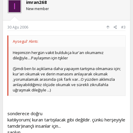
imran268
I
New member
30 Ağu 2006
#3
Aysegul' Alıntı:
Hepimizin hergün vakit buldukça kur'an okumamız
dileğiyle....Paylaşımın için tşkler
(Şimdi ben bi açıklama daha yapayım tartışma olmaması için;
kur'an okumak ve derin manasını anlayarak okumak
,yorumalamak arasında çok fark var...O yüzden aklımızla
anlayabildiğimiz ölçüde okumak ve sürekli zikrullahla
uğraşmak dileğiyle ...)
sonderece doğru
katılıyorum( kuran tartışılacak gibi değildir. çünkü herşeyiyle
tamdır)inançlı insanlar için...
saolun