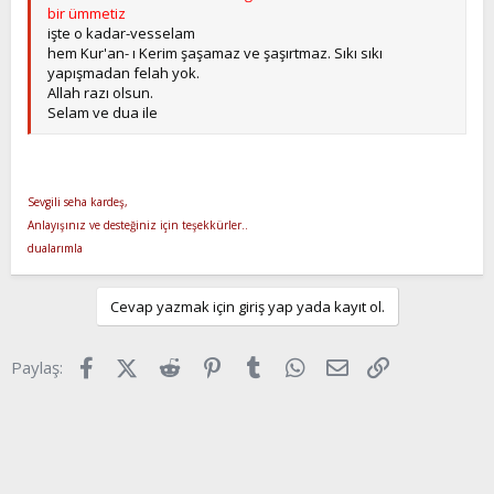
bir ümmetiz
işte o kadar-vesselam
hem Kur'an- ı Kerim şaşamaz ve şaşırtmaz. Sıkı sıkı
yapışmadan felah yok.
Allah razı olsun.
Selam ve dua ile
Sevgili seha kardeş,
Anlayışınız ve desteğiniz için teşekkürler..
dualarımla
Cevap yazmak için giriş yap yada kayıt ol.
Facebook
X (Twitter)
Reddit
Pinterest
Tumblr
WhatsApp
E-posta
Link
Paylaş: