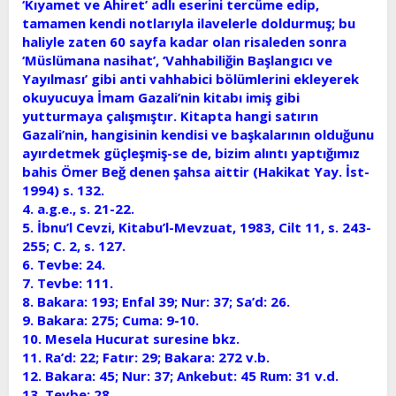
‘Kıyamet ve Ahiret’ adlı eserini tercüme edip,
tamamen kendi notlarıyla ilavelerle doldurmuş; bu
haliyle zaten 60 sayfa kadar olan risaleden sonra
‘Müslümana nasihat’, ‘Vahhabiliğin Başlangıcı ve
Yayılması’ gibi anti vahhabici bölümlerini ekleyerek
okuyucuya İmam Gazali’nin kitabı imiş gibi
yutturmaya çalışmıştır. Kitapta hangi satırın
Gazali’nin, hangisinin kendisi ve başkalarının olduğunu
ayırdetmek güçleşmiş-se de, bizim alıntı yaptığımız
bahis Ömer Beğ denen şahsa aittir (Hakikat Yay. İst-
1994) s. 132.
4. a.g.e., s. 21-22.
5. İbnu’l Cevzi, Kitabu’l-Mevzuat, 1983, Cilt 11, s. 243-
255; C. 2, s. 127.
6. Tevbe: 24.
7. Tevbe: 111.
8. Bakara: 193; Enfal 39; Nur: 37; Sa’d: 26.
9. Bakara: 275; Cuma: 9-10.
10. Mesela Hucurat suresine bkz.
11. Ra’d: 22; Fatır: 29; Bakara: 272 v.b.
12. Bakara: 45; Nur: 37; Ankebut: 45 Rum: 31 v.d.
13. Tevbe: 28.