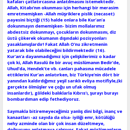
kafaları çatlatırcasına anlatılmasını istemektedir.
Allah, Kitabı’nın okunması için herhangi bir merasim
emretmemişken -Allah müşriklere pislik (necaset)
payesini biçtiği (15) halde onlara bile Kur’an’a
dokunmayın dememişken- bizim mollalarımız
abdestsiz dokunmayı, çocukların dokunmasını, diz
üstü çökerek okumanın dışındaki pozisyonları
yasaklamışlardır! Fakat Allah O’nu zikretmenin
yatarak bile olabileceğini bildirmektedir (16).
Kur’an’a dayanmadığımız için çelişkilerimiz o kadar
çok ki, Allah Rasulü ile bir avuç müslümanın Bedir’de,
Uhud’da, Hendek’te vb. canları pahasına mücadele
ettiklerini Kur’an anlatırken, biz Türkiye’nin dört bir
yanından kaldırdığımız yeşil sarıklı evliya motifiyle,(ki
gerçekte ölmüşler ve çoğu un ufak olmuş
insanlardır), göldeki balıklarla Kıbrıs’ı, şurayı burayı
bombardıman edip fethediyoruz.
Saymakla bitiremeyeceğimiz yanlış dini bilgi, inanç ve
kanaatları -az sayıda da olsa- iyiliği emr, kötülüğü
nehy azminde olan bir çok insan düzeltmeye,
doğrusunu anlatmaya çalışıyor. Fakat müslümanların