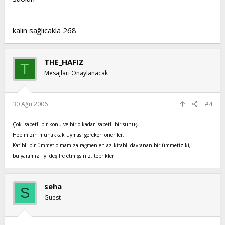
kalın sağlıcakla 268
THE_HAFIZ
T
Mesajlari Onaylanacak
30 Ağu 2006
#4
Çok isabetli bir konu ve bir o kadar isabetli bir sunuş..
Hepimizin muhakkak uyması gereken öneriler,
Katiblı bir ümmet olmamıza rağmen en az kitablı davranan bir ümmetiz ki,
bu yaramızı iyi deşifre etmişsiniz, tebrikler
seha
S
Guest