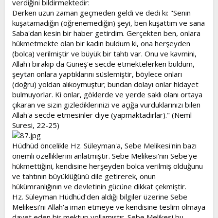
verdiğini bildirmektedir:
Derken uzun zaman geçmeden geldi ve dedi ki: "Senin
kuşatamadığın (öğrenemediğin) şeyi, ben kuşattım ve sana
Saba'dan kesin bir haber getirdim. Gerçekten ben, onlara
hükmetmekte olan bir kadın buldum ki, ona herşeyden
(bolca) verilmiştir ve büyük bir tahtı var. Onu ve kavmini,
Allah'ı bırakıp da Güneş'e secde etmektelerken buldum,
şeytan onlara yaptıklarını süslemiştir, böylece onları
(doğru) yoldan alıkoymuştur; bundan dolayı onlar hidayet
bulmuyorlar. Ki onlar, göklerde ve yerde saklı olanı ortaya
çıkaran ve sizin gizlediklerinizi ve açığa vurduklarınızı bilen
Allah'a secde etmesinler diye (yapmaktadırlar)." (Neml
Suresi, 22-25)
Hüdhüd öncelikle Hz. Süleyman'a, Sebe Melikesi'nin bazı
önemli özelliklerini anlatmıştır. Sebe Melikesi'nin Sebe'ye
hükmettiğini, kendisine herşeyden bolca verilmiş olduğunu
ve tahtının büyüklüğünü dile getirerek, onun
hükümranlığının ve devletinin gücüne dikkat çekmiştir.
Hz. Süleyman Hüdhüd'den aldığı bilgiler üzerine Sebe
Melikesi'ni Allah'a iman etmeye ve kendisine teslim olmaya
davet eden bir mektup yollamıştır. Sebe Melikesi bu