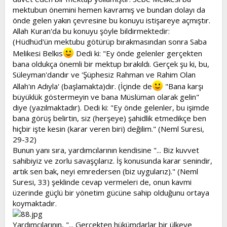
mektubun önemini hemen kavramış ve bundan dolayı da
önde gelen yakın çevresine bu konuyu istişareye açmıştır.
Allah Kuran'da bu konuyu şöyle bildirmektedir:
(Hüdhüd'ün mektubu götürüp bırakmasından sonra Saba
Melikesi Belkıs
Dedi ki: "Ey önde gelenler gerçekten
bana oldukça önemli bir mektup bırakıldı. Gerçek şu ki, bu,
Süleyman'dandır ve 'Şüphesiz Rahman ve Rahim Olan
Allah'ın Adıyla' (başlamakta)dır. (İçinde de
"Bana karşı
büyüklük göstermeyin ve bana Müslüman olarak gelin"
diye (yazılmaktadır). Dedi ki: "Ey önde gelenler, bu işimde
bana görüş belirtin, siz (herşeye) şahidlik etmedikçe ben
hiçbir işte kesin (karar veren biri) değilim." (Neml Suresi,
29-32)
Bunun yanı sıra, yardımcılarının kendisine "... Biz kuvvet
sahibiyiz ve zorlu savaşçılarız. İş konusunda karar senindir,
artık sen bak, neyi emredersen (biz uygularız)." (Neml
Suresi, 33) şeklinde cevap vermeleri de, onun kavmi
üzerinde güçlü bir yönetim gücüne sahip olduğunu ortaya
koymaktadır.
Yardımcılarının, "... Gerçekten hükümdarlar bir ülkeye