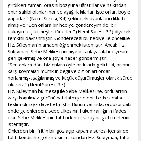
girdikleri zaman, orasını bozguna uğratırlar ve halkından
onur sahibi olanları hor ve aşağılık kılarlar; işte onlar, böyle
yaparlar." (Neml Suresi, 34) şeklindeki uyarılarını dikkate
almış ve "Ben onlara bir hediye göndereyim de, bir
bakayım elçiler neyle dönerler." (Neml Suresi, 35) diyerek
temkinli davranmıştır. Göndereceği bu hediye ile öncelikle
Hz. Süleyman'ın amacını öğrenmek istemiştir. Ancak Hz.
Süleyman, Sebe Melikesi'nin niyetini anlayarak hediyesini
geri çevirmiş ve ona şöyle haber göndermiştir:
"Sen onlara dön, biz onlara öyle ordularla geliriz ki, onların
karşı koymaları mümkün değil ve biz onları ordan
horlanmış-aşağılanmış ve küçük düşürülmüşler olarak sürüp
çıkarırız." (Neml Suresi, 37)
Hz. Süleyman bu mesajı ile Sebe Melikesi'ne, ordularının
karşı konulmaz gücünü hatırlatmış ve onu bir kez daha
teslim olmaya davet etmiştir. Bunun yanında, ordusundaki
önde gelenlerden, Sebe ülkesinin hükümranlığının ifadesi
olan Sebe Melikesi'nin tahtını kendi sarayına getirmelerini
istemiştir.
Cinlerden bir İfrit'in bir göz açıp kapama süresi içerisinde
tahtı kendisine getirmesinin ardından Hz. Süleyman, tahtı