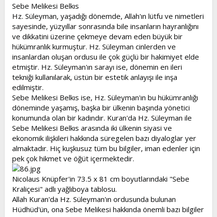
l
a
Sebe Melikesi Belkıs
a
r
Hz. Süleyman, yaşadığı dönemde, Allah'ın lütfu ve nimetleri
t
i
sayesinde, yüzyıllar sonrasında bile insanların hayranlığını
a
h
ve dikkatini üzerine çekmeye devam eden büyük bir
n
i
hükümranlık kurmuştur. Hz. Süleyman cinlerden ve
insanlardan oluşan ordusu ile çok güçlü bir hakimiyet elde
etmiştir. Hz. Süleyman'ın sarayı ise, dönemin en ileri
tekniği kullanılarak, üstün bir estetik anlayışı ile inşa
edilmiştir.
Sebe Melikesi Belkıs ise, Hz. Süleyman'ın bu hükümranlığı
döneminde yaşamış, başka bir ülkenin başında yönetici
konumunda olan bir kadındır. Kuran'da Hz. Süleyman ile
Sebe Melikesi Belkıs arasında iki ülkenin siyasi ve
ekonomik ilişkileri hakkında süregelen bazı diyaloglar yer
almaktadır. Hiç kuşkusuz tüm bu bilgiler, iman edenler için
pek çok hikmet ve öğüt içermektedir.
Nicolaus Knüpfer'in 73.5 x 81 cm boyutlarındaki "Sebe
Kraliçesi" adlı yağlıboya tablosu.
Allah Kuran'da Hz. Süleyman'ın ordusunda bulunan
Hüdhüd'ün, ona Sebe Melikesi hakkında önemli bazı bilgiler