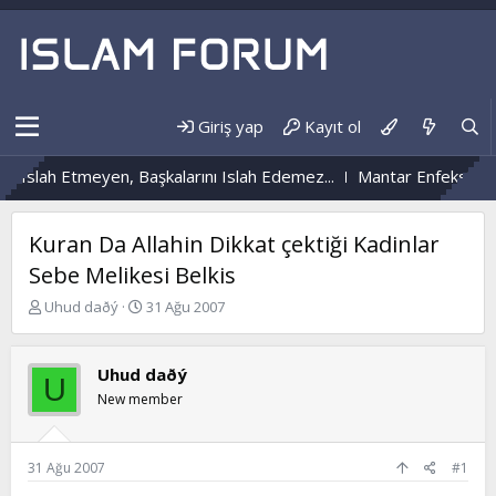
Giriş yap
Kayıt ol
Islah Etmeyen, Başkalarını Islah Edemez...
Mantar Enfeksiyonu N
Kuran Da Allahin Dikkat çektiği Kadinlar
Sebe Melikesi Belkis
K
B
Uhud daðý
31 Ağu 2007
o
a
n
ş
b
l
Uhud daðý
U
u
a
New member
y
n
u
g
b
ı
a
ç
31 Ağu 2007
#1
ş
t