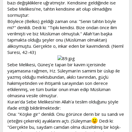
bazı değişikliklere uğratmıştır. Kendisine geldiğinde ise
Sebe Melikesi'ne, tahtın kendisine ait olup olmadığını
sormuştur:
Böylece (Belkıs) geldiği zaman ona: "Senin tahtın böyle
mi?" denildi. Dedi ki: "Tıpkı kendisi. Bize ondan önce ilim
verilmişti ve biz Müslüman olmuştuk." Allah'tan başka
tapmakta olduğu şeyler onu (Müslüman olmaktan)
alıkoymuştu. Gerçekte o, inkar eden bir kavimdendi. (Neml
Suresi, 42-43)
Sebe Melikesi, Güneş'e tapan bir kavim içerisinde
yaşamasına rağmen, Hz. Süleyman'ın samimi bir üslup ile
yazmış olduğu mektubundan, akılcı tavrından, güçlü
hakimiyetinden ve ihtişamlı sarayından son derece
etkilenmiş, ve tüm bunlar onun iman edip Müslüman
olmasına vesile olmuştur.
Kuran'da Sebe Melikesi'nin Allah'a teslim olduğunu şöyle
ifade ettiği bildirilmektedir:
Ona: "Köşke gir" denildi. Onu görünce derin bir su sandı ve
(eteğini çekerek) ayaklarını açtı. (Süleyman
Dedi ki:
"Gerçekte bu, saydam camdan olma düzeltilmiş bir köşk-