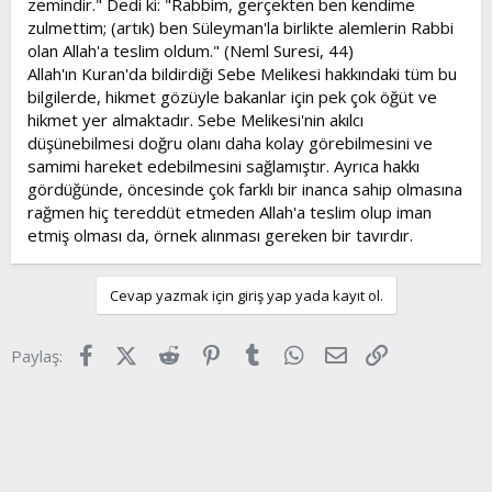
zemindir." Dedi ki: "Rabbim, gerçekten ben kendime
zulmettim; (artık) ben Süleyman'la birlikte alemlerin Rabbi
olan Allah'a teslim oldum." (Neml Suresi, 44)
Allah'ın Kuran'da bildirdiği Sebe Melikesi hakkındaki tüm bu
bilgilerde, hikmet gözüyle bakanlar için pek çok öğüt ve
hikmet yer almaktadır. Sebe Melikesi'nin akılcı
düşünebilmesi doğru olanı daha kolay görebilmesini ve
samimi hareket edebilmesini sağlamıştır. Ayrıca hakkı
gördüğünde, öncesinde çok farklı bir inanca sahip olmasına
rağmen hiç tereddüt etmeden Allah'a teslim olup iman
etmiş olması da, örnek alınması gereken bir tavırdır.
Cevap yazmak için giriş yap yada kayıt ol.
Facebook
X (Twitter)
Reddit
Pinterest
Tumblr
WhatsApp
E-posta
Link
Paylaş: