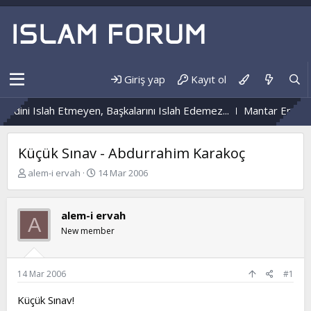
Giriş yap
Kayıt ol
dini Islah Etmeyen, Başkalarını Islah Edemez...
Mantar Enfeksiy
Küçük Sınav - Abdurrahim Karakoç
K
B
alem-i ervah
14 Mar 2006
o
a
n
ş
b
l
alem-i ervah
A
u
a
New member
y
n
u
g
b
ı
a
ç
14 Mar 2006
#1
ş
t
l
a
Küçük Sınav!
a
r