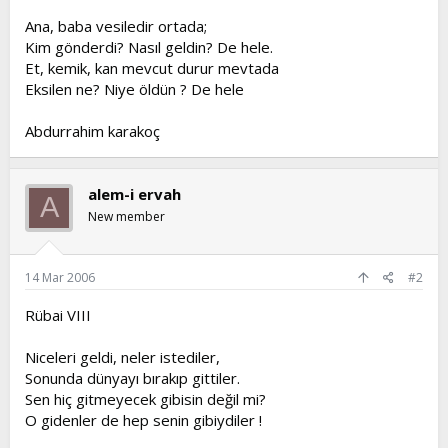
t
i
Ana, baba vesiledir ortada;
a
h
Kim gönderdi? Nasıl geldin? De hele.
n
i
Et, kemik, kan mevcut durur mevtada
Eksilen ne? Niye öldün ? De hele
Abdurrahim karakoç
alem-i ervah
A
New member
14 Mar 2006
#2
Rübai VIII
Niceleri geldi, neler istediler,
Sonunda dünyayı bırakıp gittiler.
Sen hiç gitmeyecek gibisin değil mi?
O gidenler de hep senin gibiydiler !